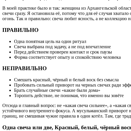
В моей практике было и так: женщина из Архангельской облас
свечи сразу. Я остановила её, потому что для её случая хватал
огонь. Так и правильно: свеча любит ясность, а не коллекцию 
ПРАВИЛЬНО
Одна понятная цель на один ритуал
Свеча выбрана под задачу, а не под впечатление
Перед действием проверен контакт и срок паузы
Форма соответствует опыту и спокойствию человека
НЕПРАВИЛЬНО
Смешать красный, чёрный и белый воск без смысла
Пробовать сильный приворот на черных свечах ради эфф
Брать случайные свечи «какие были дома»
Торопить действие, не понимая, что именно вы зовёте
Отсюда и главный вопрос: не «какая свеча сильнее», а «какая с
устойчивого внутреннего фокуса. А мусульманский приворот на
границ, не смешивая чужие правила в один котёл. Там, где тра
Одна свеча или две, Красный, белый, чёрный во