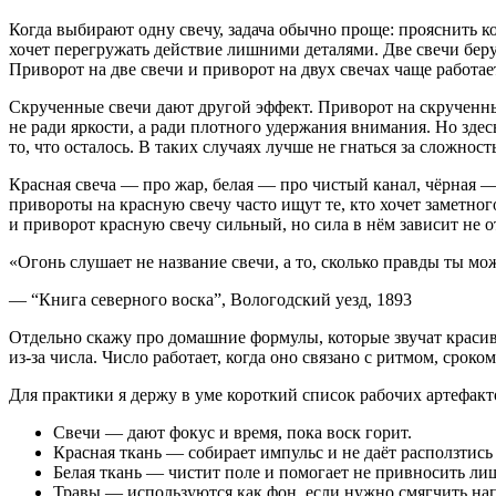
Когда выбирают одну свечу, задача обычно проще: прояснить ко
хочет перегружать действие лишними деталями. Две свечи беру
Приворот на две свечи и приворот на двух свечах чаще работает
Скрученные свечи дают другой эффект. Приворот на скрученны
не ради яркости, а ради плотного удержания внимания. Но здес
то, что осталось. В таких случаях лучше не гнаться за сложнос
Красная свеча — про жар, белая — про чистый канал, чёрная —
привороты на красную свечу часто ищут те, кто хочет заметного
и приворот красную свечу сильный, но сила в нём зависит не о
«Огонь слушает не название свечи, а то, сколько правды ты мо
— “Книга северного воска”, Вологодский уезд, 1893
Отдельно скажу про домашние формулы, которые звучат красиво
из-за числа. Число работает, когда оно связано с ритмом, срок
Для практики я держу в уме короткий список рабочих артефакт
Свечи — дают фокус и время, пока воск горит.
Красная ткань — собирает импульс и не даёт расползтис
Белая ткань — чистит поле и помогает не привносить ли
Травы — используются как фон, если нужно смягчить на