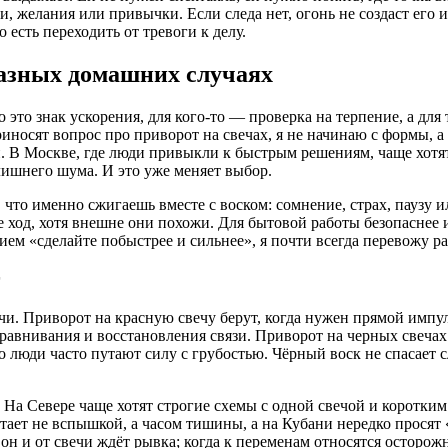
яти, желания или привычки. Если следа нет, огонь не создаст его 
есть переходить от тревоги к делу.
разных домашних случаях
о это знак ускорения, для кого-то — проверка на терпение, а для
приносят вопрос про приворот на свечах, я не начинаю с формы, а
и. В Москве, где люди привыкли к быстрым решениям, чаще хотя
лишнего шума. И это уже меняет выбор.
ь, что именно сжигаешь вместе с воском: сомнение, страх, паузу 
же ход, хотя внешне они похожи. Для бытовой работы безопаснее 
ием «сделайте побыстрее и сильнее», я почти всегда перевожу ра
чи. Приворот на красную свечу берут, когда нужен прямой импул
равнивания и восстановления связи. Приворот на черных свеча
то люди часто путают силу с грубостью. Чёрный воск не спасает 
 На Севере чаще хотят строгие схемы с одной свечой и коротким
ает не вспышкой, а часом тишины, а на Кубани нередко просят «
он и от свечи ждёт рывка; когда к переменам относятся осторожн