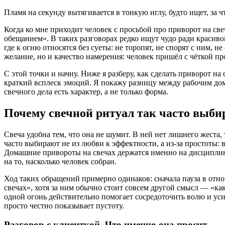
Пламя на секунду вытягивается в тонкую иглу, будто ищет, за ч
Когда ко мне приходит человек с просьбой про приворот на све
обещанием». В таких разговорах редко ищут чудо ради красиво
где к огню относятся без суеты: не торопят, не спорят с ним, 
желание, но и качество намерения: человек пришёл с чёткой пр
С этой точки и начну. Ниже я разберу, как сделать приворот на
краткий всплеск эмоций. Я покажу разницу между рабочим дома
свечного дела есть характер, а не только форма.
Почему свечной ритуал так часто выбир
Свеча удобна тем, что она не шумит. В ней нет лишнего жеста, 
часто выбирают не из любви к эффектности, а из-за простоты: в
Домашние привороты на свечах держатся именно на дисциплине: 
на то, насколько человек собран.
Ход таких обращений примерно одинаков: сначала пауза в отно
свечах», хотя за ним обычно стоит совсем другой смысл — «ка
одной огонь действительно помогает сосредоточить волю и усил
просто честно показывает пустоту.
Разговор с клиенткой, Что именно она просит