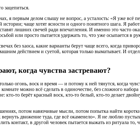
то зацепиться.
чах, я первым делом слышу не вопрос, а усталость: «Я уже всё п
й истории; чаще хотят ясности и одного понятного шага. Я рабо
не ставят лишних свечей ради впечатления. И именно это часто ок
осьбой или просто пытается удержать то, что уже осыпается в ру
 свечах без хаоса, какие варианты берут чаще всего, когда приво
шним действием и суетой, которая только выматывает. И отдель
ают, когда чувства застревают?
только огонь, воск и время — и потому к ней тянутся, когда чув
 комнате можно всё сделать в одиночестве, без сложного набора 
кто-то берёт красный воск, кто-то белый, кто-то делает двойну
шениях, потом навязчивые мысли, потом попытка найти короткий 
к вернуть движение туда, где всё окаменело». Я не люблю пусты
ить контакт, в другой человек пытается выжать из ритуала то, ч