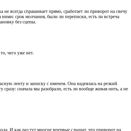
а не всегда спрашивает прямо, сработает ли приворот на свечу
за ними: срок молчания, были ли переписки, есть ли встреча
тановку без сцены.
о, чего уже нет.
сную ленту и записку с именем. Она надеялась на резкий
у сразу: сначала мы разобрали, есть ли вообще живая нить, а не
ода. И как раз тут многие впервые слышат, что приворот на