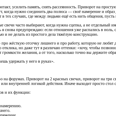
нтакт, усилить память, снять рассеянность. Приворот на простую
т, когда нужно соединить два полюса — своё намерение и образ 
 в тех случаях, где между людьми ещё есть нить общения, пусть 
е свечи часто выбирают, когда нужна сцепка, а не отдельный и
ь я снова предупреждаю: если отношения уже распались в ноль, 
тью и не делать из простого дела тяжёлую конструкцию.
 про жёсткую отсечку лишнего и про работу, которую не любят 
 отклика, но даже тут я различаю оттенки: «хочу, чтобы позвони
т громкости желания, а от того, насколько точно вы держите обр
жешь удержать у него в руках».
 на форумах. Приворот на 2 красных свечах, приворот на три св
ом или внутренней логикой действия. Иначе выходит просто стол с
ов и их функции:
ь намерению.
шнего.
пряжение.