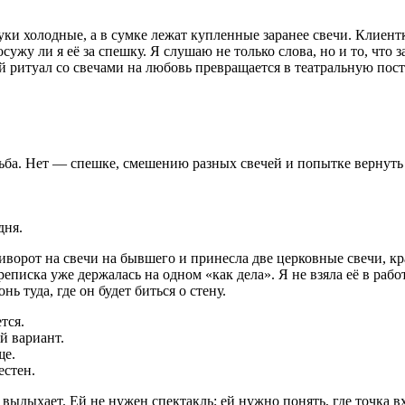
уки холодные, а в сумке лежат купленные заранее свечи. Клиентк
сужу ли я её за спешку. Я слушаю не только слова, но и то, что 
бой ритуал со свечами на любовь превращается в театральную пос
осьба. Нет — спешке, смешению разных свечей и попытке вернуть т
дня.
орот на свечи на бывшего и принесла две церковные свечи, кра
еписка уже держалась на одном «как дела». Я не взяла её в работ
ь туда, где он будет биться о стену.
тся.
й вариант.
ще.
естен.
ыдыхает. Ей не нужен спектакль; ей нужно понять, где точка вх