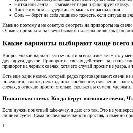
Нитка или лента — связывает пары и фиксирует связку.
Лист с именем — удерживает мысль от распыления.
Соль — берёт на себя лишнюю тяжесть, если ситуация вяз
Именно поэтому я не советую смотреть на привороты на свечи
Отзывы приворота на свечи бывают полезны лишь как фон: они
Какие варианты выбирают чаще всего 
Вопрос «какой вариант взять» почти всегда означает «что у мен
друг друга, другое. Приворот на свечах действует на разные сл
приворот на черных свечах, хотя его случай просит не удара, 
Есть ещё один нюанс, который редко проговаривают: свечи не л
поведении, звонок, неожиданное сообщение, смягчение голоса,
свечах, я отвечаю просто: столько, сколько вы сумели удержать
Пошаговая схема, Когда берут восковые свечи, Ч
Если нужен понятный take-away, я даю его так. Это не универсал
лишней суеты. Сама последовательность простая, и именно про
1