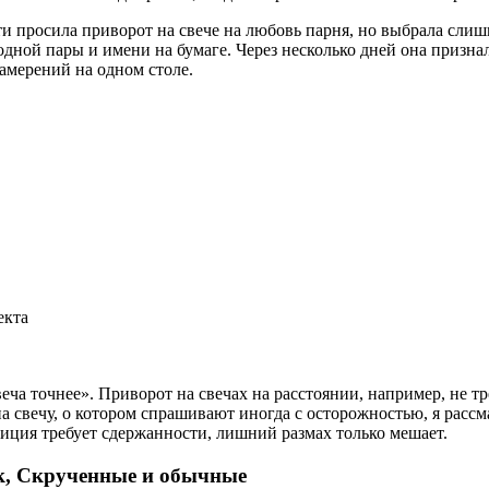
ти просила приворот на свече на любовь парня, но выбрала сли
о одной пары и имени на бумаге. Через несколько дней она призн
намерений на одном столе.
екта
веча точнее». Приворот на свечах на расстоянии, например, не т
 свечу, о котором спрашивают иногда с осторожностью, я рассм
диция требует сдержанности, лишний размах только мешает.
ск, Скрученные и обычные