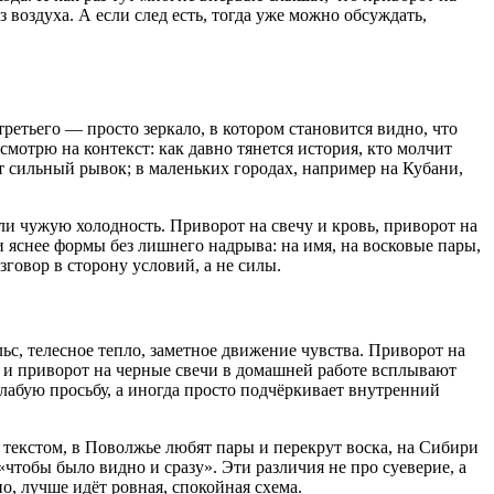
из воздуха. А если след есть, тогда уже можно обсуждать,
 третьего — просто зеркало, в котором становится видно, что
 смотрю на контекст: как давно тянется история, кто молчит
т сильный рывок; в маленьких городах, например на Кубани,
или чужую холодность. Приворот на свечу и кровь, приворот на
и яснее формы без лишнего надрыва: на имя, на восковые пары,
зговор в сторону условий, а не силы.
ьс, телесное тепло, заметное движение чувства. Приворот на
х и приворот на черные свечи в домашней работе всплывают
слабую просьбу, а иногда просто подчёркивает внутренний
 текстом, в Поволжье любят пары и перекрут воска, на Сибири
чтобы было видно и сразу». Эти различия не про суеверие, а
о, лучше идёт ровная, спокойная схема.