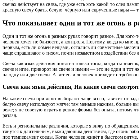
свечах действует на связь, где уже есть хоть какой-то след пам
красную свечу брать, белую, чёрную или скрученные пары — то 
Что показывает один и тот же огонь в 
Один и тот же огонь в разных руках говорит разное. Для кого-т
человек хочет не близости, а контроля. Поэтому, когда ко мне 
первым, есть ли обмен вещами, остались ли совместные мелоч
чаще спрашивают о тихом, почти незаметном воздействии без 
Свеча как язык действия понятна только тогда, когда ты знаеш
свече и игле, приворот на свече и имени — это не один и тот 
на одну или две свечи. А вот если человек приходит с требован
Свеча как язык действия, На какие свечи смотрят
На какие свечи приворот выбирают чаще всего, зависит от зада
белую свечу используют мягче: там меньше нажима, больше вы
реже; я не советую играть в резкие формы без опыта, потому ч
разлад.
Есть и региональные различия, которые я вижу по обращениям.
тянутся к длительным, выжидающим действиям, где огонь работ
про темперамент среды. Когда человек живёт в быстром ритме, 