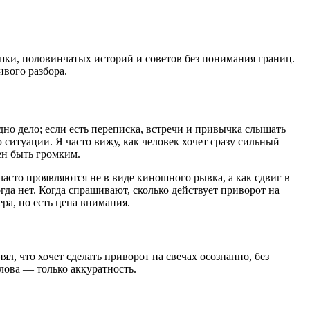
шки, половинчатых историй и советов без понимания границ.
вого разбора.
одно дело; если есть переписка, встречи и привычка слышать
ю ситуации. Я часто вижу, как человек хочет сразу сильный
жен быть громким.
часто проявляются не в виде киношного рывка, а как сдвиг в
гда нет. Когда спрашивают, сколько действует приворот на
ера, но есть цена внимания.
ял, что хочет сделать приворот на свечах осознанно, без
лова — только аккуратность.