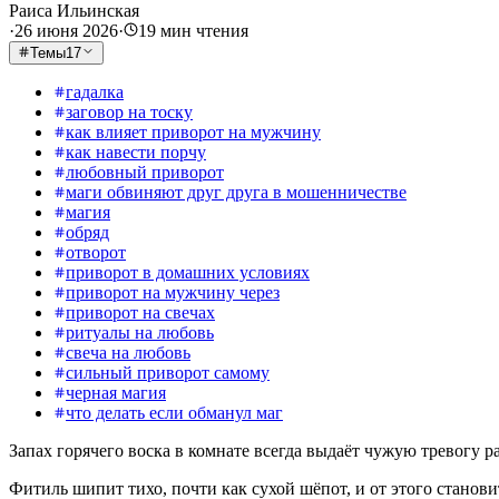
Раиса Ильинская
·
26 июня 2026
·
19
мин чтения
Темы
17
гадалка
заговор на тоску
как влияет приворот на мужчину
как навести порчу
любовный приворот
маги обвиняют друг друга в мошенничестве
магия
обряд
отворот
приворот в домашних условиях
приворот на мужчину через
приворот на свечах
ритуалы на любовь
свеча на любовь
сильный приворот самому
черная магия
что делать если обманул маг
Запах горячего воска в комнате всегда выдаёт чужую тревогу р
Фитиль шипит тихо, почти как сухой шёпот, и от этого становит