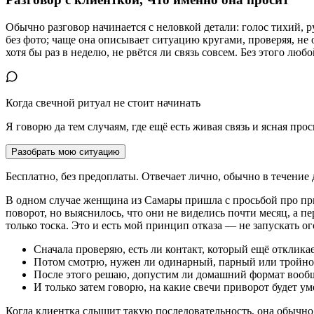
Обычно разговор начинается с неловкой детали: голос тихий, р
без фото; чаще она описывает ситуацию кругами, проверяя, не о
хотя бы раз в неделю, не рвётся ли связь совсем. Без этого лю
Когда свечной ритуал не стоит начинать
Я говорю да тем случаям, где ещё есть живая связь и ясная пр
Разобрать мою ситуацию
Бесплатно, без предоплаты. Отвечает лично, обычно в течение 
В одном случае женщина из Самары пришла с просьбой про прив
поворот, но выяснилось, что они не виделись почти месяц, а пер
только тоска. Это и есть мой принцип отказа — не запускать огон
Сначала проверяю, есть ли контакт, который ещё откликае
Потом смотрю, нужен ли одинарный, парный или тройно
После этого решаю, допустим ли домашний формат вооб
И только затем говорю, на какие свечи приворот будет ум
Когда клиентка слышит такую последовательность, она обычно в