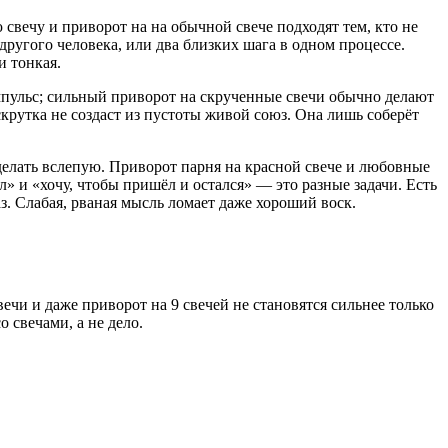
 свечу и приворот на на обычной свече подходят тем, кто не
другого человека, или два близких шага в одном процессе.
и тонкая.
мпульс; сильный приворот на скрученные свечи обычно делают
скрутка не создаст из пустоты живой союз. Она лишь соберёт
делать вслепую. Приворот парня на красной свече и любовные
л» и «хочу, чтобы пришёл и остался» — это разные задачи. Есть
аз. Слабая, рваная мысль ломает даже хороший воск.
ечи и даже приворот на 9 свечей не становятся сильнее только
о свечами, а не дело.