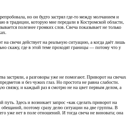
ерепробовала, но он будто застрял где-то между молчанием и
таю в традиции, которую мне передали в Костромской области,
азывается полезнее громких слов. Свеча показывает не только
ках.
рот на свечи действует на реальную ситуацию, а когда даёт лишь
но скажу, где в этой теме проходят границы — потому что у
ства застряли, а разговоры уже не помогают. Приворот на свечах
предметов и без чужих глаз. Но простота не равна слабости.
ю связку, и каждый раз я смотрю не на цвет первым делом, а
путь. Здесь и возникает запрос «как сделать приворот на
х обещаний, поэтому сразу делю ситуации на две группы. В
его уже нет в поле отношений. И тогда свеча не виновата; она