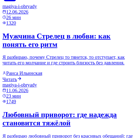
magiya-i-obryady
12.06.2026
26
мин
1320
Мужчина Стрелец в любви: как
понять его ритм
Я разбираю, почему Стрелец то тянется, то отступает, как
читать его молчание и где строить близость без давления.
Раиса Ильинская
Читать
magiya-i-obryady
11.06.2026
23
мин
1749
Любовный приворот: где надежда
становится тяжёлой
Я разбираю любовный приворот без красивых обещаний: где