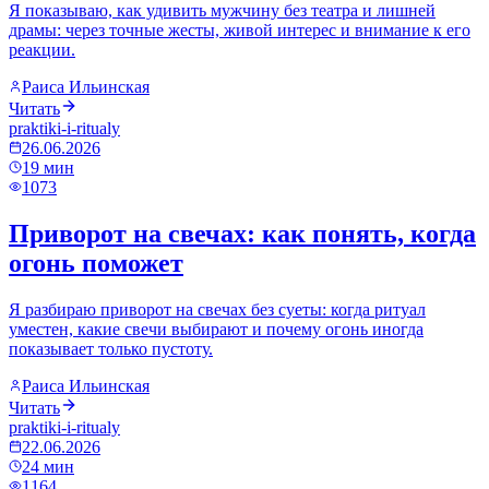
Я показываю, как удивить мужчину без театра и лишней
драмы: через точные жесты, живой интерес и внимание к его
реакции.
Раиса Ильинская
Читать
praktiki-i-ritualy
26.06.2026
19
мин
1073
Приворот на свечах: как понять, когда
огонь поможет
Я разбираю приворот на свечах без суеты: когда ритуал
уместен, какие свечи выбирают и почему огонь иногда
показывает только пустоту.
Раиса Ильинская
Читать
praktiki-i-ritualy
22.06.2026
24
мин
1164