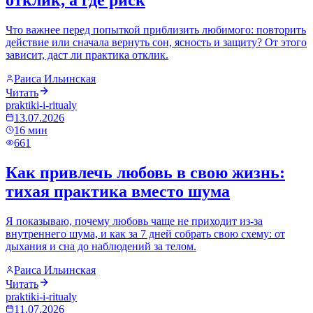
отклик, а где риск
Что важнее перед попыткой приблизить любимого: повторить
действие или сначала вернуть сон, ясность и защиту? От этого
зависит, даст ли практика отклик.
Раиса Ильинская
Читать
praktiki-i-ritualy
13.07.2026
16
мин
661
Как привлечь любовь в свою жизнь:
тихая практика вместо шума
Я показываю, почему любовь чаще не приходит из-за
внутреннего шума, и как за 7 дней собрать свою схему: от
дыхания и сна до наблюдений за телом.
Раиса Ильинская
Читать
praktiki-i-ritualy
11.07.2026