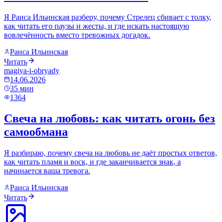
Я Раиса Ильинская разберу, почему Стрелец сбивает с толку,
как читать его паузы и жесты, и где искать настоящую
вовлечённость вместо тревожных догадок.
Раиса Ильинская
Читать
magiya-i-obryady
14.06.2026
35
мин
1364
Свеча на любовь: как читать огонь без
самообмана
Я разбираю, почему свеча на любовь не даёт простых ответов,
как читать пламя и воск, и где заканчивается знак, а
начинается ваша тревога.
Раиса Ильинская
Читать