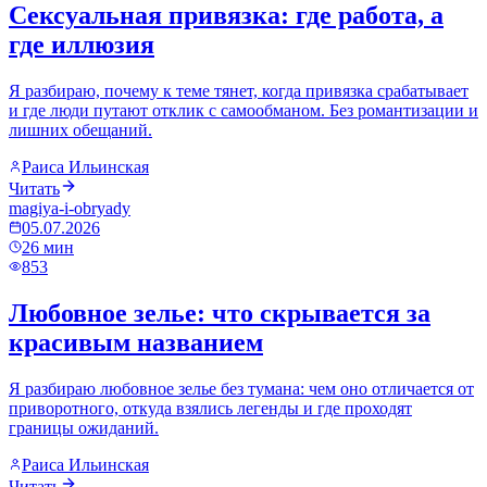
Сексуальная привязка: где работа, а
где иллюзия
Я разбираю, почему к теме тянет, когда привязка срабатывает
и где люди путают отклик с самообманом. Без романтизации и
лишних обещаний.
Раиса Ильинская
Читать
magiya-i-obryady
05.07.2026
26
мин
853
Любовное зелье: что скрывается за
красивым названием
Я разбираю любовное зелье без тумана: чем оно отличается от
приворотного, откуда взялись легенды и где проходят
границы ожиданий.
Раиса Ильинская
Читать