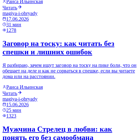
Раиса Ильинская
Читать
magiya-i-obryady
17.06.2026
31
мин
1278
Заговор на тоску: как читать без
спешки и лишних ошибок
Я разбираю, зачем ищут заговор на тоску на пике боли, что он
обещает на деле и как не сорваться в спешке, если вы читаете
дома или на расстоянии.
Раиса Ильинская
Читать
magiya-i-obryady
15.06.2026
25
мин
1323
Мужчина Стрелец в любви: как
понять его без самообмана