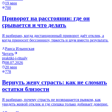
19
мин
700
Приворот на расстоянии: где он
срывается и что делать
Я разбираю, когда дистанционный приворот даёт отклик, а
когда приносит бессонницу, тяжесть и шум вместо результата.
Раиса Ильинская
Читать
praktiki-i-ritualy
08.07.2026
20
мин
778
Вернуть жену страсть: как не сломать
остатки близости
Я разбираю, почему страсть не возвращается рывком, как
увидеть живой отклик и где спешка только добивает доверие.