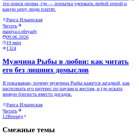
это поиск опоры, где — попытка удержать любой ценой и
какую цену люди платят.
Раиса Ильинская
Читать
magiya-i-obryady
09.06.2026
19
мин
1324
Мужчина Рыбы в любви: как читать
его без лишних домыслов
Я показываю, почему мужчина Рыбы кажется загадкой, как
распознать его интерес по паузам и жестам, и где искать
живую близость вместо догадок.
Раиса Ильинская
Читать
1
2
Вперёд
Смежные темы