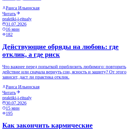
Раиса Ильинская
Читать
praktiki-i-ritualy
31.07.2026
16
мин
182
Действующие обряды на любовь: где
отклик, а где риск
Что важнее перед попыткой приблизить любимого: повторить
действие или сначала вернуть сон, ясность и защиту? От этого
зависит, даст ли практика отклик.
Раиса Ильинская
Читать
praktiki-i-ritualy
30.07.2026
15
мин
195
Как закончить кармические