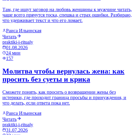
Там, где ищут заговор на любовь женщины к мужчине читать,
чаще всего прячутся тоска, спешка и страх ошибки. Разбираю,
что удерживает текст и что его ломает.
Раиса Ильинская
Читать
praktiki-i-ritualy
01.08.2026
24
мин
157
Молитва чтобы вернулась жена: как
просить без суеты и крика
Сможете понять, как просить о возвращении жены без
истерики, где проходит граница просьбы и принуждения, и
что делать, если ответа пока нет.
Раиса Ильинская
Читать
praktiki-i-ritualy
31.07.2026