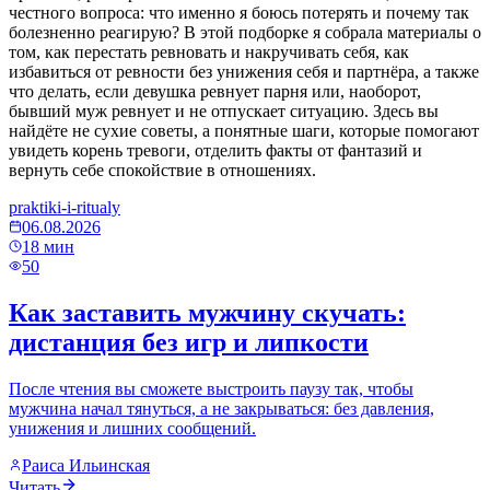
честного вопроса: что именно я боюсь потерять и почему так
болезненно реагирую? В этой подборке я собрала материалы о
том, как перестать ревновать и накручивать себя, как
избавиться от ревности без унижения себя и партнёра, а также
что делать, если девушка ревнует парня или, наоборот,
бывший муж ревнует и не отпускает ситуацию. Здесь вы
найдёте не сухие советы, а понятные шаги, которые помогают
увидеть корень тревоги, отделить факты от фантазий и
вернуть себе спокойствие в отношениях.
praktiki-i-ritualy
06.08.2026
18
мин
50
Как заставить мужчину скучать:
дистанция без игр и липкости
После чтения вы сможете выстроить паузу так, чтобы
мужчина начал тянуться, а не закрываться: без давления,
унижения и лишних сообщений.
Раиса Ильинская
Читать