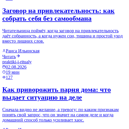
Заговор на привлекательность: как
собрать себя без самообмана
Читательница поймёт, когда заговор на привлекательность
даёт собранность, а когда нужен сон, тишина и простой уход
вместо лишних слов.
Раиса Ильинская
Читать
praktiki-i-ritualy
02.08.2026
19
мин
127
Как приворожить парня дома: что
выдает ситуацию на деле
Сначала видно не желание, а тревогу: по каким признакам
понять свой запрос, что он значит на самом деле и когда
домашний способ только усиливает хаос.