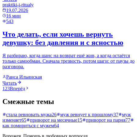
praktiki-i-ritualy
19.07.2026
16
мин
543
Что делать, если хочешь вернуть
девушку: без давления и с ясностью
Я разбираю, когда шанс на возврат ещё жив, а когда остаётся
только самообман. Сначала трезвость, потом шаги: от паузы до
разговора.
Раиса Ильинская
Читать
1
2
3
Вперёд
Смежные темы
стала ревновать мужа
26
муж ревнует к прошлому
37
муж
изменяет
65
приворот на месячные
15
приворот на парня
77
как помириться с мужем
64
Ворожея
. Помощь в любовных вопросах.