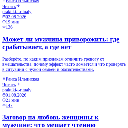
Раиса Ильинская
Читать
praktiki-i-ritualy
02.08.2026
19
мин
136
Может ли мужчина приворожить: где
срабатывает, а где нет
Разберёте, по каким признакам отличить тревогу от
вмешательства, почему эффект часто ломается и что проверять
в ситуации с чужой семьёй и обязательствами.
Раиса Ильинская
Читать
praktiki-i-ritualy
01.08.2026
21
мин
147
Заговор на любовь женщины к
мужчине: что мешает чтению