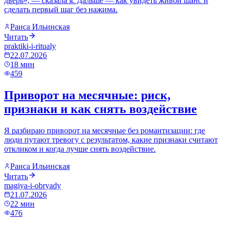
дверь», — сказала я. Дальше — как увидеть живой шанс и
сделать первый шаг без нажима.
Раиса Ильинская
Читать
praktiki-i-ritualy
22.07.2026
18
мин
459
Приворот на месячные: риск,
признаки и как снять воздействие
Я разбираю приворот на месячные без романтизации: где
люди путают тревогу с результатом, какие признаки считают
откликом и когда лучше снять воздействие.
Раиса Ильинская
Читать
magiya-i-obryady
21.07.2026
22
мин
476