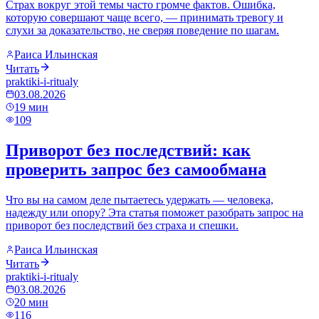
Страх вокруг этой темы часто громче фактов. Ошибка,
которую совершают чаще всего, — принимать тревогу и
слухи за доказательство, не сверяя поведение по шагам.
Раиса Ильинская
Читать
praktiki-i-ritualy
03.08.2026
19
мин
109
Приворот без последствий: как
проверить запрос без самообмана
Что вы на самом деле пытаетесь удержать — человека,
надежду или опору? Эта статья поможет разобрать запрос на
приворот без последствий без страха и спешки.
Раиса Ильинская
Читать
praktiki-i-ritualy
03.08.2026
20
мин
116