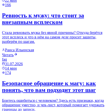
22
мин
166
Ревность к мужу: что стоит за
внезапным всплеском
Стала ревновать мужа без явной причины? Откуда берётся
этот всплеск и что в нём на самом деле просит защиты,
разберём по шагам.
Раиса Ильинская
Читать
faq
31.07.2026
14
мин
174
Безопасное обращение к магу: как
понять, что вам подходит этот шаг
Боитесь ошибиться с человеком? Здесь есть признаки, когда
обращение уместно, и чек-лист, который помогает удержать
границы до записи.