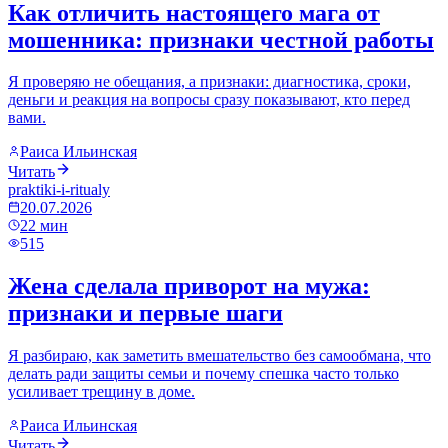
Как отличить настоящего мага от
мошенника: признаки честной работы
Я проверяю не обещания, а признаки: диагностика, сроки,
деньги и реакция на вопросы сразу показывают, кто перед
вами.
Раиса Ильинская
Читать
praktiki-i-ritualy
20.07.2026
22
мин
515
Жена сделала приворот на мужа:
признаки и первые шаги
Я разбираю, как заметить вмешательство без самообмана, что
делать ради защиты семьи и почему спешка часто только
усиливает трещину в доме.
Раиса Ильинская
Читать