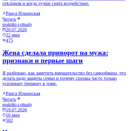
откликом и когда лучше снять воздействие.
Раиса Ильинская
Читать
praktiki-i-ritualy
20.07.2026
22
мин
475
Жена сделала приворот на мужа:
признаки и первые шаги
Я разбираю, как заметить вмешательство без самообмана, что
делать ради защиты семьи и почему спешка часто только
усиливает трещину в доме.
Раиса Ильинская
Читать
praktiki-i-ritualy
19.07.2026
16
мин
502