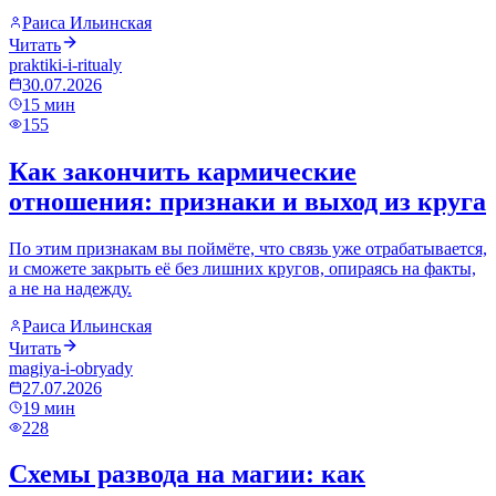
Раиса Ильинская
Читать
praktiki-i-ritualy
30.07.2026
15
мин
155
Как закончить кармические
отношения: признаки и выход из круга
По этим признакам вы поймёте, что связь уже отрабатывается,
и сможете закрыть её без лишних кругов, опираясь на факты,
а не на надежду.
Раиса Ильинская
Читать
magiya-i-obryady
27.07.2026
19
мин
228
Схемы развода на магии: как