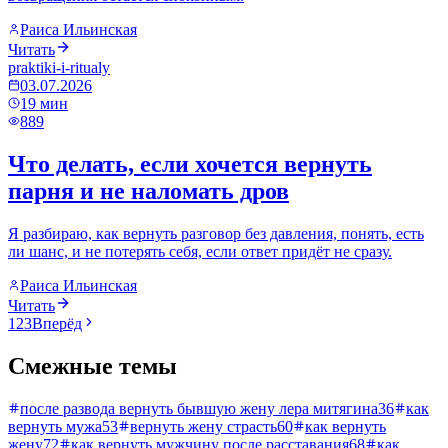
Раиса Ильинская
Читать
praktiki-i-ritualy
03.07.2026
19
мин
889
Что делать, если хочется вернуть
парня и не наломать дров
Я разбираю, как вернуть разговор без давления, понять, есть
ли шанс, и не потерять себя, если ответ придёт не сразу.
Раиса Ильинская
Читать
1
2
3
Вперёд
Смежные темы
после развода вернуть бывшую жену лера митягина
36
как
вернуть мужа
53
вернуть жену страсть
60
как вернуть
жену
72
как вернуть мужчину после расставания
68
как