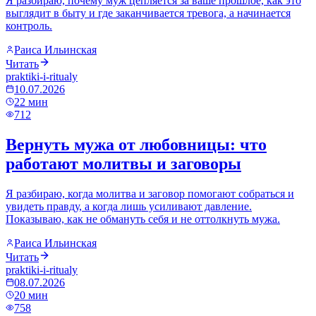
Я разбираю, почему муж цепляется за ваше прошлое, как это
выглядит в быту и где заканчивается тревога, а начинается
контроль.
Раиса Ильинская
Читать
praktiki-i-ritualy
10.07.2026
22
мин
712
Вернуть мужа от любовницы: что
работают молитвы и заговоры
Я разбираю, когда молитва и заговор помогают собраться и
увидеть правду, а когда лишь усиливают давление.
Показываю, как не обмануть себя и не оттолкнуть мужа.
Раиса Ильинская
Читать
praktiki-i-ritualy
08.07.2026
20
мин
758