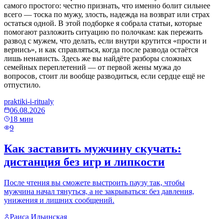
самого простого: честно признать, что именно болит сильнее
всего — тоска по мужу, злость, надежда на возврат или страх
остаться одной. В этой подборке я собрала статьи, которые
помогают разложить ситуацию по полочкам: как пережить
развод с мужем, что делать, если внутри крутится «прости и
вернись», и как справляться, когда после развода остаётся
лишь ненависть. Здесь же вы найдёте разборы сложных
семейных переплетений — от первой жены мужа до
вопросов, стоит ли вообще разводиться, если сердце ещё не
отпустило.
praktiki-i-ritualy
06.08.2026
18
мин
9
Как заставить мужчину скучать:
дистанция без игр и липкости
После чтения вы сможете выстроить паузу так, чтобы
мужчина начал тянуться, а не закрываться: без давления,
унижения и лишних сообщений.
Раиса Ильинская