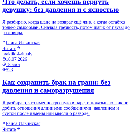
Что делать, если хочешь вернуть
девушку: без давления и с ясностью
Я разбираю, когда шанс на возврат ещё жив, а когда остаётся
только самообман. Сначала трезвость, потом шаги: от паузы до
разговора.
Раиса Ильинская
Читать
praktiki-i-ritualy
18.07.2026
18
мин
523
Как сохранить брак на грани: без
давления и саморазрушения
Я разбираю, что именно треснуло в паре, и показываю, как не
добить отношения длинными сообщениями, давлением и
суетой после измены или мысли о разводе.
Раиса Ильинская
Читать