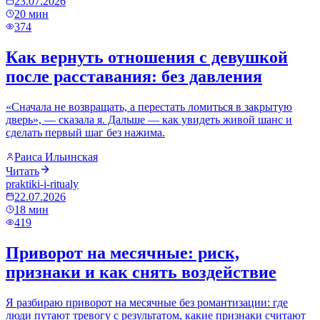
23.07.2026
20
мин
374
Как вернуть отношения с девушкой
после расставания: без давления
«Сначала не возвращать, а перестать ломиться в закрытую
дверь», — сказала я. Дальше — как увидеть живой шанс и
сделать первый шаг без нажима.
Раиса Ильинская
Читать
praktiki-i-ritualy
22.07.2026
18
мин
419
Приворот на месячные: риск,
признаки и как снять воздействие
Я разбираю приворот на месячные без романтизации: где
люди путают тревогу с результатом, какие признаки считают