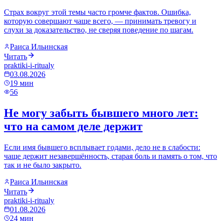
Страх вокруг этой темы часто громче фактов. Ошибка,
которую совершают чаще всего, — принимать тревогу и
слухи за доказательство, не сверяя поведение по шагам.
Раиса Ильинская
Читать
praktiki-i-ritualy
03.08.2026
19
мин
56
Не могу забыть бывшего много лет:
что на самом деле держит
Если имя бывшего всплывает годами, дело не в слабости:
чаще держит незавершённость, старая боль и память о том, что
так и не было закрыто.
Раиса Ильинская
Читать
praktiki-i-ritualy
01.08.2026
24
мин