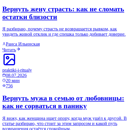
Вернуть жену страсть: как не сломать
остатки близости
Я разбираю, почему страсть не возвращается рывком, как
увидеть живой отклик и где спешка только добивает доверие.
Раиса Ильинская
Читать
praktiki-i-ritualy
08.07.2026
20
мин
756
Вернуть мужа в семью от любовницы:
как не сорваться в панику
Я вижу, как женщина ищет опору, когда муж ушёл к другой. В
статье разбираю, что стоит за этим запросом и какой путь
возвращения остаётся спокойным.