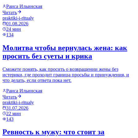
Раиса Ильинская
Читать
praktiki-i-ritualy
01.08.2026
24
мин
134
Молитва чтобы вернулась жена: как
просить без суеты и крика
Сможете понять, как просить о возвращении жены без
истерики, где проходит граница просьбы и принуждения, и
что делать, если ответа пока нет.
Раиса Ильинская
Читать
praktiki-i-ritualy
31.07.2026
22
мин
143
Ревность к мужу: что стоит за