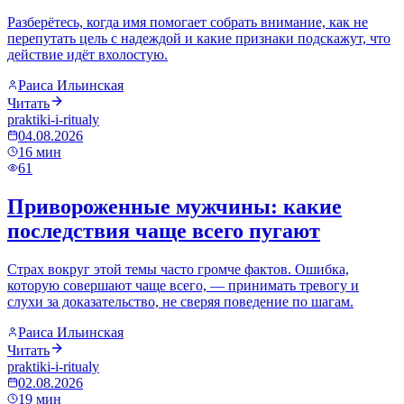
Разберётесь, когда имя помогает собрать внимание, как не
перепутать цель с надеждой и какие признаки подскажут, что
действие идёт вхолостую.
Раиса Ильинская
Читать
praktiki-i-ritualy
04.08.2026
16
мин
61
Привороженные мужчины: какие
последствия чаще всего пугают
Страх вокруг этой темы часто громче фактов. Ошибка,
которую совершают чаще всего, — принимать тревогу и
слухи за доказательство, не сверяя поведение по шагам.
Раиса Ильинская
Читать
praktiki-i-ritualy
02.08.2026
19
мин