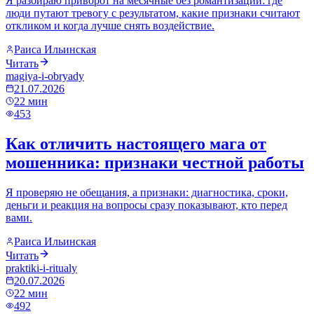
Я разбираю приворот на месячные без романтизации: где
люди путают тревогу с результатом, какие признаки считают
откликом и когда лучше снять воздействие.
Раиса Ильинская
Читать
magiya-i-obryady
21.07.2026
22
мин
453
Как отличить настоящего мага от
мошенника: признаки честной работы
Я проверяю не обещания, а признаки: диагностика, сроки,
деньги и реакция на вопросы сразу показывают, кто перед
вами.
Раиса Ильинская
Читать
praktiki-i-ritualy
20.07.2026
22
мин
492