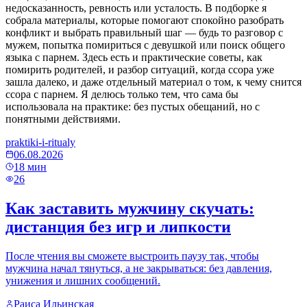
недосказанность, ревность или усталость. В подборке я
собрала материалы, которые помогают спокойно разобрать
конфликт и выбрать правильный шаг — будь то разговор с
мужем, попытка помириться с девушкой или поиск общего
языка с парнем. Здесь есть и практические советы, как
помирить родителей, и разбор ситуаций, когда ссора уже
зашла далеко, и даже отдельный материал о том, к чему снится
ссора с парнем. Я делюсь только тем, что сама бы
использовала на практике: без пустых обещаний, но с
понятными действиями.
praktiki-i-ritualy
06.08.2026
18
мин
26
Как заставить мужчину скучать:
дистанция без игр и липкости
После чтения вы сможете выстроить паузу так, чтобы
мужчина начал тянуться, а не закрываться: без давления,
унижения и лишних сообщений.
Раиса Ильинская