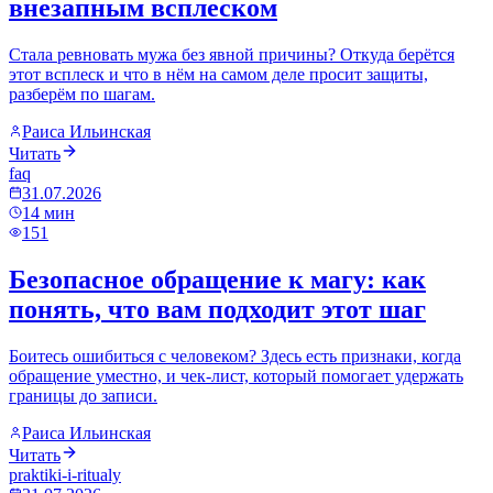
внезапным всплеском
Стала ревновать мужа без явной причины? Откуда берётся
этот всплеск и что в нём на самом деле просит защиты,
разберём по шагам.
Раиса Ильинская
Читать
faq
31.07.2026
14
мин
151
Безопасное обращение к магу: как
понять, что вам подходит этот шаг
Боитесь ошибиться с человеком? Здесь есть признаки, когда
обращение уместно, и чек-лист, который помогает удержать
границы до записи.
Раиса Ильинская
Читать
praktiki-i-ritualy