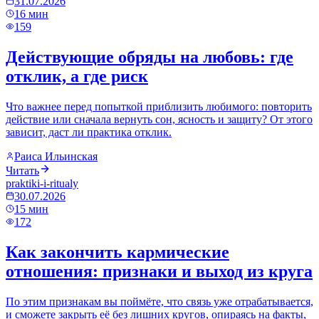
31.07.2026
16
мин
159
Действующие обряды на любовь: где
отклик, а где риск
Что важнее перед попыткой приблизить любимого: повторить
действие или сначала вернуть сон, ясность и защиту? От этого
зависит, даст ли практика отклик.
Раиса Ильинская
Читать
praktiki-i-ritualy
30.07.2026
15
мин
172
Как закончить кармические
отношения: признаки и выход из круга
По этим признакам вы поймёте, что связь уже отрабатывается,
и сможете закрыть её без лишних кругов, опираясь на факты,