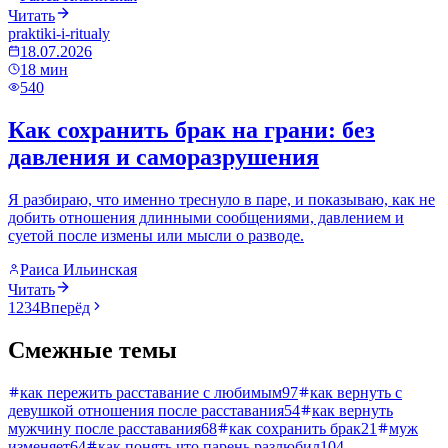
Читать
praktiki-i-ritualy
18.07.2026
18
мин
540
Как сохранить брак на грани: без
давления и саморазрушения
Я разбираю, что именно треснуло в паре, и показываю, как не
добить отношения длинными сообщениями, давлением и
суетой после измены или мысли о разводе.
Раиса Ильинская
Читать
1
2
3
4
Вперёд
Смежные темы
как пережить расставание с любимым
97
как вернуть с
девушкой отношения после расставания
54
как вернуть
мужчину после расставания
68
как сохранить брак
21
муж
изменяет
64
как понять что парень разлюбил
104