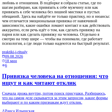
любовь и отношения. В подборке я собрала статьи, где по
шагам разбираю, как привязать к себе мужчину или как
привязать к себе человека без лишней мистики и пустых
обещаний. Здесь вы найдёте не только практику, но и нюансы:
чем отличается эмоциональная привязка от навязчивой
зависимости, какие ошибки ломают контакт и как действовать
аккуратно, если речь идёт о том, как сделать привязку на
парня или как сделать привязку на человека. Отдельно я
смотрю на тему шире — чтобы вы понимали, где работает
психология, а где люди только надеются на быстрый результат.
praktiki-i-ritualy
09.08.2026
18
мин
6
Привязка человека на отношения: что
ищут и как читают отклик
Сначала дрожь внутри, потом поиск присушки. Разбираюсь,
что на самом деле скрывается за этим запросом, какие формы
выбирают и по каким признакам ждут отклик.
Раиса Ильинская