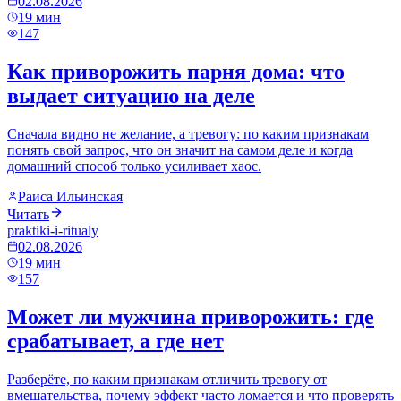
02.08.2026
19
мин
147
Как приворожить парня дома: что
выдает ситуацию на деле
Сначала видно не желание, а тревогу: по каким признакам
понять свой запрос, что он значит на самом деле и когда
домашний способ только усиливает хаос.
Раиса Ильинская
Читать
praktiki-i-ritualy
02.08.2026
19
мин
157
Может ли мужчина приворожить: где
срабатывает, а где нет
Разберёте, по каким признакам отличить тревогу от
вмешательства, почему эффект часто ломается и что проверять