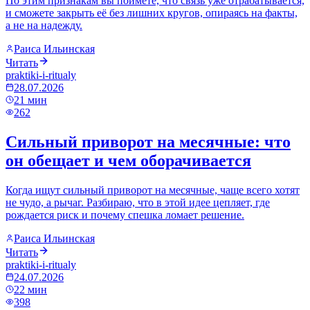
По этим признакам вы поймёте, что связь уже отрабатывается,
и сможете закрыть её без лишних кругов, опираясь на факты,
а не на надежду.
Раиса Ильинская
Читать
praktiki-i-ritualy
28.07.2026
21
мин
262
Сильный приворот на месячные: что
он обещает и чем оборачивается
Когда ищут сильный приворот на месячные, чаще всего хотят
не чудо, а рычаг. Разбираю, что в этой идее цепляет, где
рождается риск и почему спешка ломает решение.
Раиса Ильинская
Читать
praktiki-i-ritualy
24.07.2026
22
мин
398