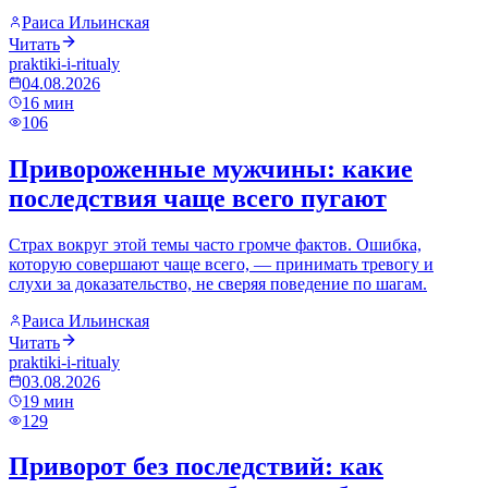
Раиса Ильинская
Читать
praktiki-i-ritualy
04.08.2026
16
мин
106
Привороженные мужчины: какие
последствия чаще всего пугают
Страх вокруг этой темы часто громче фактов. Ошибка,
которую совершают чаще всего, — принимать тревогу и
слухи за доказательство, не сверяя поведение по шагам.
Раиса Ильинская
Читать
praktiki-i-ritualy
03.08.2026
19
мин
129
Приворот без последствий: как