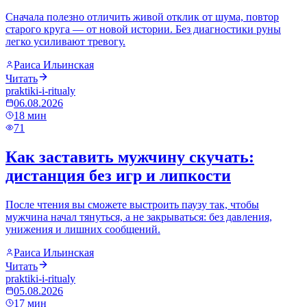
Сначала полезно отличить живой отклик от шума, повтор
старого круга — от новой истории. Без диагностики руны
легко усиливают тревогу.
Раиса Ильинская
Читать
praktiki-i-ritualy
06.08.2026
18
мин
71
Как заставить мужчину скучать:
дистанция без игр и липкости
После чтения вы сможете выстроить паузу так, чтобы
мужчина начал тянуться, а не закрываться: без давления,
унижения и лишних сообщений.
Раиса Ильинская
Читать
praktiki-i-ritualy
05.08.2026
17
мин