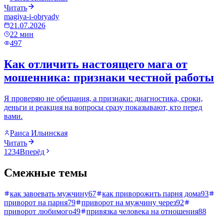
Читать
magiya-i-obryady
21.07.2026
22
мин
497
Как отличить настоящего мага от
мошенника: признаки честной работы
Я проверяю не обещания, а признаки: диагностика, сроки,
деньги и реакция на вопросы сразу показывают, кто перед
вами.
Раиса Ильинская
Читать
1
2
3
4
Вперёд
Смежные темы
как завоевать мужчину
67
как приворожить парня дома
93
приворот на парня
79
приворот на мужчину через
92
приворот любимого
49
привязка человека на отношения
88