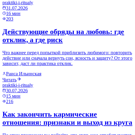
praktiki-i-ritualy
31.07.2026
16
мин
203
Действующие обряды на любовь: где
отклик, а где риск
Что важнее перед попыткой приблизить любимого: повторить
действие или сначала вернуть сон, ясность и защиту? От этого
зависит, даст ли практика отклик.
Раиса Ильинская
Читать
praktiki-i-ritualy
30.07.2026
15
мин
216
Как закончить кармические
отношения: признаки и выход из круга