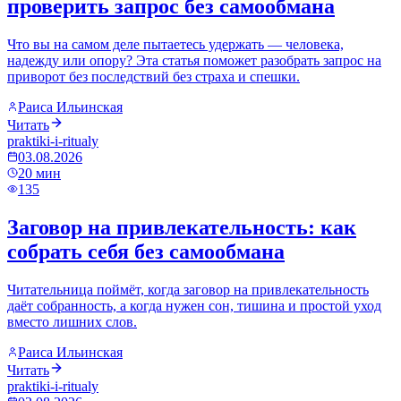
проверить запрос без самообмана
Что вы на самом деле пытаетесь удержать — человека,
надежду или опору? Эта статья поможет разобрать запрос на
приворот без последствий без страха и спешки.
Раиса Ильинская
Читать
praktiki-i-ritualy
03.08.2026
20
мин
135
Заговор на привлекательность: как
собрать себя без самообмана
Читательница поймёт, когда заговор на привлекательность
даёт собранность, а когда нужен сон, тишина и простой уход
вместо лишних слов.
Раиса Ильинская
Читать
praktiki-i-ritualy