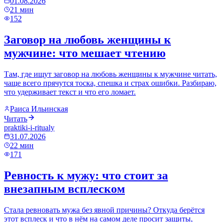
01.08.2026
21
мин
152
Заговор на любовь женщины к
мужчине: что мешает чтению
Там, где ищут заговор на любовь женщины к мужчине читать,
чаще всего прячутся тоска, спешка и страх ошибки. Разбираю,
что удерживает текст и что его ломает.
Раиса Ильинская
Читать
praktiki-i-ritualy
31.07.2026
22
мин
171
Ревность к мужу: что стоит за
внезапным всплеском
Стала ревновать мужа без явной причины? Откуда берётся
этот всплеск и что в нём на самом деле просит защиты,