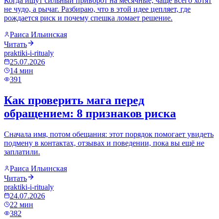
Когда ищут сильный приворот на месячные, чаще всего хотят
не чудо, а рычаг. Разбираю, что в этой идее цепляет, где
рождается риск и почему спешка ломает решение.
Раиса Ильинская
Читать
praktiki-i-ritualy
25.07.2026
14
мин
391
Как проверить мага перед
обращением: 8 признаков риска
Сначала имя, потом обещания: этот порядок помогает увидеть
подмену в контактах, отзывах и поведении, пока вы ещё не
заплатили.
Раиса Ильинская
Читать
praktiki-i-ritualy
24.07.2026
22
мин
382