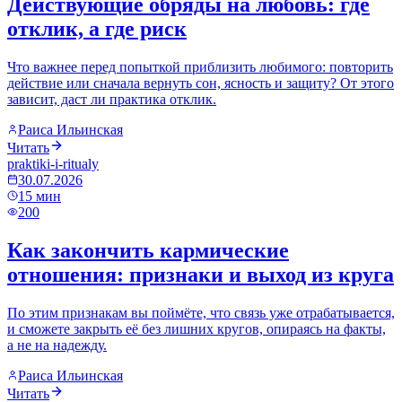
Действующие обряды на любовь: где
отклик, а где риск
Что важнее перед попыткой приблизить любимого: повторить
действие или сначала вернуть сон, ясность и защиту? От этого
зависит, даст ли практика отклик.
Раиса Ильинская
Читать
praktiki-i-ritualy
30.07.2026
15
мин
200
Как закончить кармические
отношения: признаки и выход из круга
По этим признакам вы поймёте, что связь уже отрабатывается,
и сможете закрыть её без лишних кругов, опираясь на факты,
а не на надежду.
Раиса Ильинская
Читать