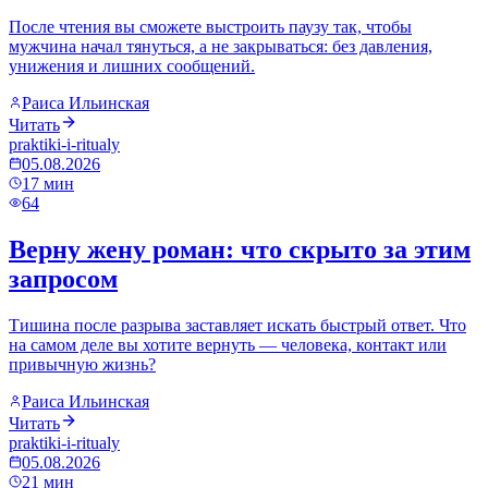
После чтения вы сможете выстроить паузу так, чтобы
мужчина начал тянуться, а не закрываться: без давления,
унижения и лишних сообщений.
Раиса Ильинская
Читать
praktiki-i-ritualy
05.08.2026
17
мин
64
Верну жену роман: что скрыто за этим
запросом
Тишина после разрыва заставляет искать быстрый ответ. Что
на самом деле вы хотите вернуть — человека, контакт или
привычную жизнь?
Раиса Ильинская
Читать
praktiki-i-ritualy
05.08.2026
21
мин