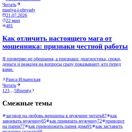
Читать
magiya-i-obryady
21.07.2026
22
мин
481
Как отличить настоящего мага от
мошенника: признаки честной работы
Я проверяю не обещания, а признаки: диагностика, сроки,
деньги и реакция на вопросы сразу показывают, кто перед
вами.
Раиса Ильинская
Читать
1
2
3
…
5
Вперёд
Смежные темы
заговор на любовь женщины к мужчине читать
87
как
завоевать мужчину
65
как привязать мужчину
72
приворот
на парня
77
как приворожить парня дома
91
как заставить
мужчину скучать
69