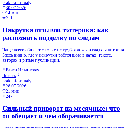
praktiki-i-ritualy
30.07.2026
14
мин
211
Накрутка отзывов эзотерика: как
распознать подделку по следам
Чаще всего сбивает с толку не грубая ложь, а гладкая витрина.
Здесь видно, где у накрутки рвётся шов: в датах, тексте,
авторах и ритме публикаций.
Раиса Ильинская
Читать
praktiki-i-ritualy
28.07.2026
21
мин
247
Сильный приворот на месячные: что
он обещает и чем оборачивается