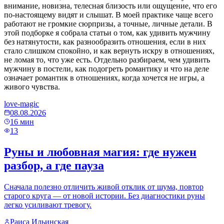
внимание, новизна, телесная близость или ощущение, что его
по-настоящему видят и слышат. В моей практике чаще всего
работают не громкие сюрпризы, а точные, личные детали. В
этой подборке я собрала статьи о том, как удивить мужчину
без натянутости, как разнообразить отношения, если в них
стало слишком спокойно, и как вернуть искру в отношениях,
не ломая то, что уже есть. Отдельно разбираем, чем удивить
мужчину в постели, как подогреть романтику и что на деле
означает романтик в отношениях, когда хочется не игры, а
живого чувства.
love-magic
08.08.2026
16
мин
13
Руны и любовная магия: где нужен
разбор, а где пауза
Сначала полезно отличить живой отклик от шума, повтор
старого круга — от новой истории. Без диагностики руны
легко усиливают тревогу.
Раиса Ильинская