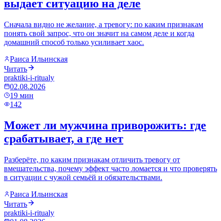
выдает ситуацию на деле
Сначала видно не желание, а тревогу: по каким признакам
понять свой запрос, что он значит на самом деле и когда
домашний способ только усиливает хаос.
Раиса Ильинская
Читать
praktiki-i-ritualy
02.08.2026
19
мин
142
Может ли мужчина приворожить: где
срабатывает, а где нет
Разберёте, по каким признакам отличить тревогу от
вмешательства, почему эффект часто ломается и что проверять
в ситуации с чужой семьёй и обязательствами.
Раиса Ильинская
Читать
praktiki-i-ritualy