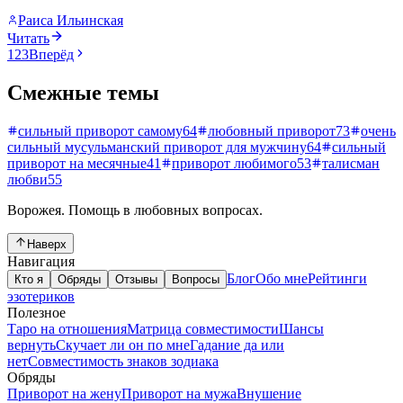
Раиса Ильинская
Читать
1
2
3
Вперёд
Смежные темы
сильный приворот самому
64
любовный приворот
73
очень
сильный мусульманский приворот для мужчину
64
сильный
приворот на месячные
41
приворот любимого
53
талисман
любви
55
Ворожея
. Помощь в любовных вопросах.
Наверх
Навигация
Блог
Обо мне
Рейтинги
Кто я
Обряды
Отзывы
Вопросы
эзотериков
Полезное
Таро на отношения
Матрица совместимости
Шансы
вернуть
Скучает ли он по мне
Гадание да или
нет
Совместимость знаков зодиака
Обряды
Приворот на жену
Приворот на мужа
Внушение