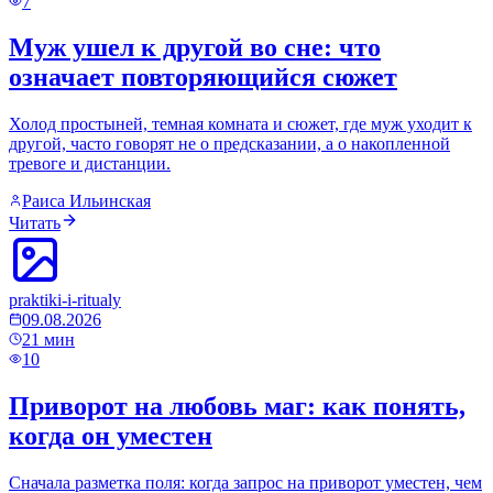
7
Муж ушел к другой во сне: что
означает повторяющийся сюжет
Холод простыней, темная комната и сюжет, где муж уходит к
другой, часто говорят не о предсказании, а о накопленной
тревоге и дистанции.
Раиса Ильинская
Читать
praktiki-i-ritualy
09.08.2026
21
мин
10
Приворот на любовь маг: как понять,
когда он уместен
Сначала разметка поля: когда запрос на приворот уместен, чем