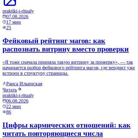
praktiki-i-ritualy
07.08.2026
17
мин
25
Фейковый рейтинг магов: как
распознать витрину вместо проверки
«Я тоже сначала приняла такую витрину за проверку», — так
начинается разбор фейкового рейтинга магов, где вердикт уже
встроен в структуру страницы.
Раиса Ильинская
Читать
praktiki-i-ritualy
06.08.2026
22
мин
86
Цифры кармических отношений: как
читать повторяющиеся числа