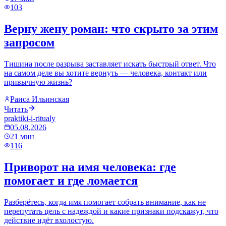
103
Верну жену роман: что скрыто за этим
запросом
Тишина после разрыва заставляет искать быстрый ответ. Что
на самом деле вы хотите вернуть — человека, контакт или
привычную жизнь?
Раиса Ильинская
Читать
praktiki-i-ritualy
05.08.2026
21
мин
116
Приворот на имя человека: где
помогает и где ломается
Разберётесь, когда имя помогает собрать внимание, как не
перепутать цель с надеждой и какие признаки подскажут, что
действие идёт вхолостую.