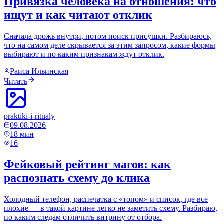
Привязка человека на отношения: что
ищут и как читают отклик
Сначала дрожь внутри, потом поиск присушки. Разбираюсь,
что на самом деле скрывается за этим запросом, какие формы
выбирают и по каким признакам ждут отклик.
Раиса Ильинская
Читать
praktiki-i-ritualy
09.08.2026
18
мин
16
Фейковый рейтинг магов: как
распознать схему до клика
Холодный телефон, распечатка с «топом» и список, где все
плохие — в такой картине легко не заметить схему. Разбираю,
по каким следам отличить витрину от отбора.