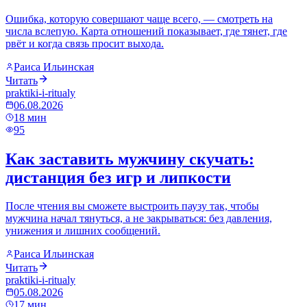
Ошибка, которую совершают чаще всего, — смотреть на
числа вслепую. Карта отношений показывает, где тянет, где
рвёт и когда связь просит выхода.
Раиса Ильинская
Читать
praktiki-i-ritualy
06.08.2026
18
мин
95
Как заставить мужчину скучать:
дистанция без игр и липкости
После чтения вы сможете выстроить паузу так, чтобы
мужчина начал тянуться, а не закрываться: без давления,
унижения и лишних сообщений.
Раиса Ильинская
Читать
praktiki-i-ritualy
05.08.2026
17
мин