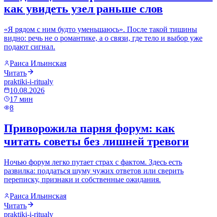
как увидеть узел раньше слов
«Я рядом с ним будто уменьшаюсь». После такой тишины
видно: речь не о романтике, а о связи, где тело и выбор уже
подают сигнал.
Раиса Ильинская
Читать
praktiki-i-ritualy
10.08.2026
17
мин
8
Приворожила парня форум: как
читать советы без лишней тревоги
Ночью форум легко путает страх с фактом. Здесь есть
развилка: поддаться шуму чужих ответов или сверить
переписку, признаки и собственные ожидания.
Раиса Ильинская
Читать
praktiki-i-ritualy