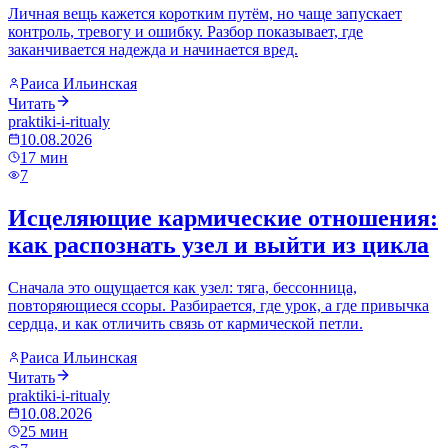
Личная вещь кажется коротким путём, но чаще запускает
контроль, тревогу и ошибку. Разбор показывает, где
заканчивается надежда и начинается вред.
Раиса Ильинская
Читать
praktiki-i-ritualy
10.08.2026
17
мин
7
Исцеляющие кармические отношения:
как распознать узел и выйти из цикла
Сначала это ощущается как узел: тяга, бессонница,
повторяющиеся ссоры. Разбирается, где урок, а где привычка
сердца, и как отличить связь от кармической петли.
Раиса Ильинская
Читать
praktiki-i-ritualy
10.08.2026
25
мин