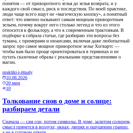
понятия — от приворотного зелья до зелья возврата, и у
каждого свой смысл, риск и последствия. По моей практике,
люди чаще всего ищут не «магическую кнопку», а понятный
ответ: что именно называют самым мощным приворотным
зельем, почему вокруг него столько легенд и что из этого
относится к фольклору, а что к современным трактовкам. В
подборке я собрала статьи, где разбираю эти вопросы без
тумана, с примерами и нюансами, включая даже любопытный
запрос про самое мощное приворотное зелье Хогвартс —
чтобы вам было проще ориентироваться в терминах и не
путать сказочные образы с реальными представлениями о
магии.
praktiki-i-ritualy
10.08.2026
20
мин
10
Толкование снов о доме и солнце:
разбираем детали
Сначала — сам сон, потом символы. В доме, залитом солнцем,
смысл прячется в воздухе, окнах, дверях и ощущении границ,
а не в готовом ответе.