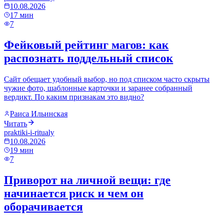
10.08.2026
17
мин
7
Фейковый рейтинг магов: как
распознать поддельный список
Сайт обещает удобный выбор, но под списком часто скрыты
чужие фото, шаблонные карточки и заранее собранный
вердикт. По каким признакам это видно?
Раиса Ильинская
Читать
praktiki-i-ritualy
10.08.2026
19
мин
7
Приворот на личной вещи: где
начинается риск и чем он
оборачивается