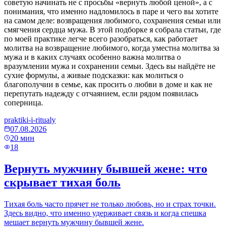
советую начинать не с просьбы «вернуть любой ценой», а с
понимания, что именно надломилось в паре и чего вы хотите
на самом деле: возвращения любимого, сохранения семьи или
смягчения сердца мужа. В этой подборке я собрала статьи, где
по моей практике легче всего разобраться, как работает
молитва на возвращение любимого, когда уместна молитва за
мужа и в каких случаях особенно важна молитва о
вразумлении мужа и сохранении семьи. Здесь вы найдёте не
сухие формулы, а живые подсказки: как молиться о
благополучии в семье, как просить о любви в доме и как не
перепутать надежду с отчаянием, если рядом появилась
соперница.
praktiki-i-ritualy
07.08.2026
20
мин
18
Вернуть мужчину бывшей жене: что
скрывает тихая боль
Тихая боль часто прячет не только любовь, но и страх точки.
Здесь видно, что именно удерживает связь и когда спешка
мешает вернуть мужчину бывшей жене.