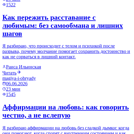
1522
Как пережить расставание с
любимым: без самообмана и лишних
шагов
Я разбираю, что происходит с телом и психикой после
разрыва, почему молчание помогает сохранить достоинство и
как не сорваться в лишний контакт.
Раиса Ильинская
Читать
magiya-i-obryady
06.06.2026
23
мин
1545
Аффирмации на любовь: как говорить
честно, а не вслепую
Я разбираю аффирмации на любовь без сладкой дымки: когда
они помогают, когда спорят с внутренним состоянием и как