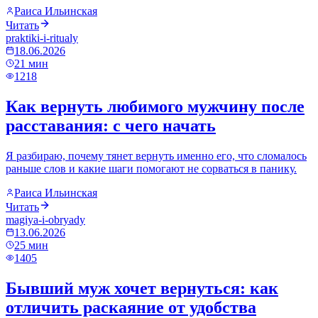
Раиса Ильинская
Читать
praktiki-i-ritualy
18.06.2026
21
мин
1218
Как вернуть любимого мужчину после
расставания: с чего начать
Я разбираю, почему тянет вернуть именно его, что сломалось
раньше слов и какие шаги помогают не сорваться в панику.
Раиса Ильинская
Читать
magiya-i-obryady
13.06.2026
25
мин
1405
Бывший муж хочет вернуться: как
отличить раскаяние от удобства