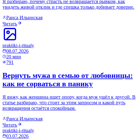
Я разбираю, почему страсть не возвращается рывком, как
увидеть живой отклик и где спешка только добивает доверие.
Раиса Ильинская
Читать
praktiki-i-ritualy
08.07.2026
20
мин
791
Вернуть мужа в семью от любовницы:
как не сорваться в панику
Я вижу, как женщина ищет опору, когда муж ушёл к другой. В
статье разбираю, что стоит за этим запросом и какой путь
возвращения остаётся спокойным.
Раиса Ильинская
Читать
praktiki-i-ritualy
03.07.2026