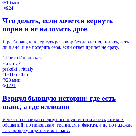
19
мин
924
Что делать, если хочется вернуть
парня и не наломать дров
Я разбираю, как вернуть разговор без давления, понять, есть
ли шанс, и не потерять себя, если ответ придёт не сразу.
Раиса Ильинская
Читать
praktiki-i-ritualy
20.06.2026
23
мин
1221
Вернул бывшую истории: где есть
шанс, а где иллюзия
Я честно разбираю вернул бывшую истории без красивых
обещаний: по признакам, границам и фактам, а не по надежде.
Так проще увидеть живой шанс.