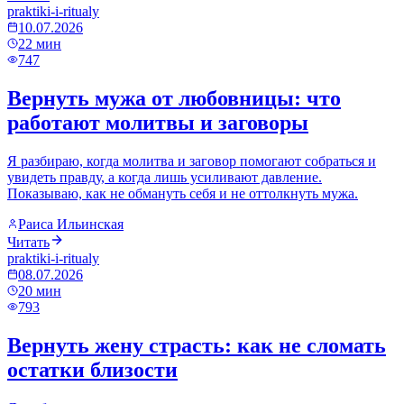
praktiki-i-ritualy
10.07.2026
22
мин
747
Вернуть мужа от любовницы: что
работают молитвы и заговоры
Я разбираю, когда молитва и заговор помогают собраться и
увидеть правду, а когда лишь усиливают давление.
Показываю, как не обмануть себя и не оттолкнуть мужа.
Раиса Ильинская
Читать
praktiki-i-ritualy
08.07.2026
20
мин
793
Вернуть жену страсть: как не сломать
остатки близости