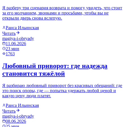
Я разберу три сценария возврата и помогу увидеть, что стоит
за его молчанием, звонками и просьбами, чтобы вы не
открыли дверь снова вслепую.
Раиса Ильинская
Читать
magiya-i-obryady
11.06.2026
23
мин
1763
Любовный приворот: где надежда
становится тяжёлой
Я разбираю любовный приворот без красивых обещаний: где
это поиск опоры, где — попытка удержать любой ценой и
какую цену люди платят.
Раиса Ильинская
Читать
magiya-i-obryady
08.06.2026
25
мин