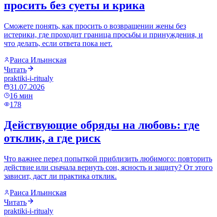
просить без суеты и крика
Сможете понять, как просить о возвращении жены без
истерики, где проходит граница просьбы и принуждения, и
что делать, если ответа пока нет.
Раиса Ильинская
Читать
praktiki-i-ritualy
31.07.2026
16
мин
178
Действующие обряды на любовь: где
отклик, а где риск
Что важнее перед попыткой приблизить любимого: повторить
действие или сначала вернуть сон, ясность и защиту? От этого
зависит, даст ли практика отклик.
Раиса Ильинская
Читать
praktiki-i-ritualy