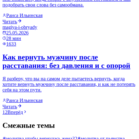
подобрать свои слова без самообмана.
Раиса Ильинская
Читать
magiya-i-obryady
25.05.2026
28
мин
1633
Как вернуть мужчину после
расставания: без давления и с опорой
Я разберу, что вы на самом деле пытаетесь вернуть, когда
хотите вернуть мужчину после расставания, и как не потерять
себя на этом пути.
Раиса Ильинская
Читать
1
2
Вперёд
Смежные темы
молитва чтобы вернулась жена
32
молитва от пьянства