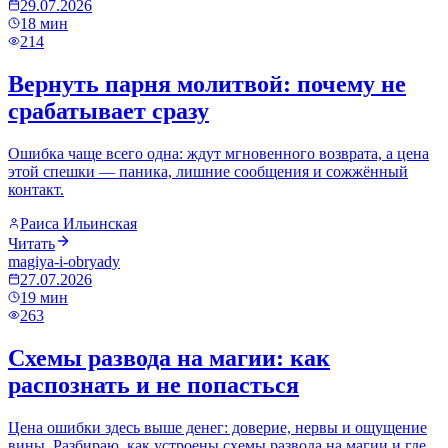
29.07.2026
18
мин
214
Вернуть парня молитвой: почему не
срабатывает сразу
Ошибка чаще всего одна: ждут мгновенного возврата, а цена
этой спешки — паника, лишние сообщения и сожжённый
контакт.
Раиса Ильинская
Читать
magiya-i-obryady
27.07.2026
19
мин
263
Схемы развода на магии: как
распознать и не попасться
Цена ошибки здесь выше денег: доверие, нервы и ощущение
вины. Разбираю, как устроены схемы развода на магии и где