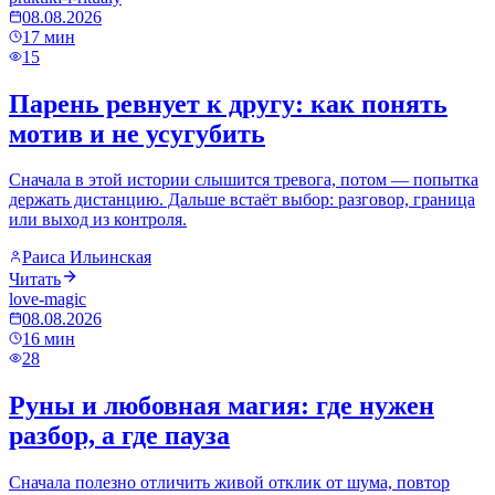
08.08.2026
17
мин
15
Парень ревнует к другу: как понять
мотив и не усугубить
Сначала в этой истории слышится тревога, потом — попытка
держать дистанцию. Дальше встаёт выбор: разговор, граница
или выход из контроля.
Раиса Ильинская
Читать
love-magic
08.08.2026
16
мин
28
Руны и любовная магия: где нужен
разбор, а где пауза
Сначала полезно отличить живой отклик от шума, повтор