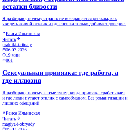
остатки близости
Я разбираю, почему страсть не возвращается рывком, как
увидеть живой отклик и где спешка только добивает доверие.
Раиса Ильинская
Читать
praktiki-i-ritualy
06.07.2026
19
мин
861
Сексуальная привязка: где работа, а
где иллюзия
Я разбираю, почему к теме тянет, когда привязка срабатывает
и где люди путают отклик с самообманом. Без романтизации и
лишних обещаний.
Раиса Ильинская
Читать
magiya-i-obryady
05.07.2026