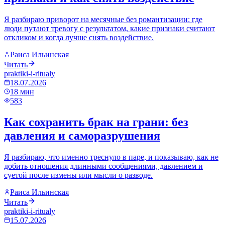
Я разбираю приворот на месячные без романтизации: где
люди путают тревогу с результатом, какие признаки считают
откликом и когда лучше снять воздействие.
Раиса Ильинская
Читать
praktiki-i-ritualy
18.07.2026
18
мин
583
Как сохранить брак на грани: без
давления и саморазрушения
Я разбираю, что именно треснуло в паре, и показываю, как не
добить отношения длинными сообщениями, давлением и
суетой после измены или мысли о разводе.
Раиса Ильинская
Читать
praktiki-i-ritualy
15.07.2026