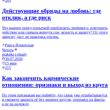
203
Действующие обряды на любовь: где
отклик, а где риск
Что важнее перед попыткой приблизить любимого: повторить
действие или сначала вернуть сон, ясность и защиту? От этого
зависит, даст ли практика отклик.
Раиса Ильинская
Читать
praktiki-i-ritualy
30.07.2026
15
мин
215
Как закончить кармические
отношения: признаки и выход из круга
По этим признакам вы поймёте, что связь уже отрабатывается,
и сможете закрыть её без лишних кругов, опираясь на факты,
а не на надежду.