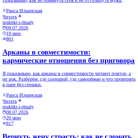
Показываю, как не обмануть себя и не оттолкнуть мужа.
Раиса Ильинская
Читать
praktiki-i-ritualy
09.07.2026
19
мин
801
Арканы в совместимости:
кармические отношения без приговора
Я показываю, как арканы в совместимости читают повтор, а
не рок. Разберём, где сценарий, где самообман и что проверять
в паре без спешки.
Раиса Ильинская
Читать
praktiki-i-ritualy
08.07.2026
20
мин
817
Вернуть жену страсть: как не сломать