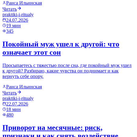
Раиса Ильинская
Читать
praktiki-i-ritualy
24.07.2026
19
мин
345
Покойный муж ушел к другой: что
означает этот сон
Просыпаетесь с тяжестью после сна, где покойный муж ушел
к другой? Разбираю, какие чувства он поднимает и как
вернуть себе опору.
Раиса Ильинская
Читать
praktiki-i-ritualy
22.07.2026
18
мин
480
Приворот на месячные: риск,
признаки и как снять воздействие