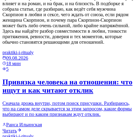
влияет и на роман, и на брак, и на близость. В подборке я
собрала статьи, где разбираю, как ведёт себя мужчина
Скорпион в любви и сексе, чего ждать от союза, если рядом
женщина Скорпион, и почему пара Скорпион-Скорпион
может быть либо очень сильной, либо крайне напряжённой.
Здесь вы найдёте разбор совместимости в любви, тонкости
притяжения, ревности, доверия и тех моментов, которые
обычно становятся решающими для отношений.
praktiki-i-ritualy
09.08.2026
18
мин
5
Привязка человека на отношения: что
ищут и как читают отклик
Сначала дрожь внутри, потом поиск присушки. Разбираюсь,
что на самом деле скрывается за этим запросом, какие формы
выбирают и по каким признакам ждут отклик.
Раиса Ильинская
Читать
praktiki-i-ritualy