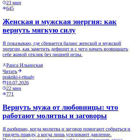
23
мин
645
Женская и мужская энергия: как
вернуть мягкую силу
Я показываю, где сбивается баланс женской и мужской
энергии, как заметить дефицит и с чего начать возвращать
себе живой отклик без лишней игры.
Раиса Ильинская
Читать
praktiki-i-ritualy
10.07.2026
22
мин
771
Вернуть мужа от любовницы: что
работают молитвы и заговоры
Я разбираю, когда молитва и заговор помогают собраться и
увидеть правду, а когда лишь усиливают давление.