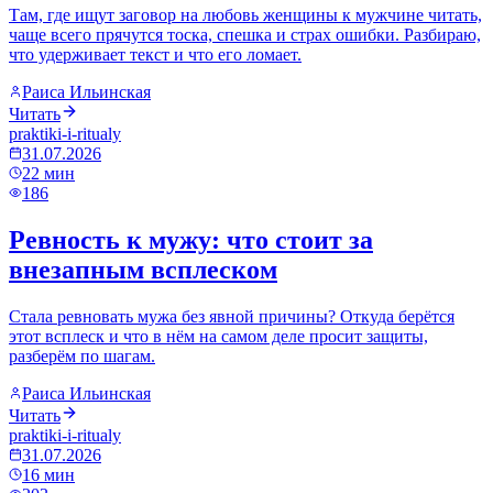
Там, где ищут заговор на любовь женщины к мужчине читать,
чаще всего прячутся тоска, спешка и страх ошибки. Разбираю,
что удерживает текст и что его ломает.
Раиса Ильинская
Читать
praktiki-i-ritualy
31.07.2026
22
мин
186
Ревность к мужу: что стоит за
внезапным всплеском
Стала ревновать мужа без явной причины? Откуда берётся
этот всплеск и что в нём на самом деле просит защиты,
разберём по шагам.
Раиса Ильинская
Читать
praktiki-i-ritualy
31.07.2026
16
мин