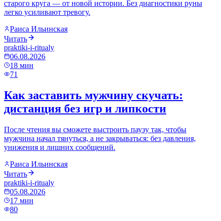
старого круга — от новой истории. Без диагностики руны
легко усиливают тревогу.
Раиса Ильинская
Читать
praktiki-i-ritualy
06.08.2026
18
мин
71
Как заставить мужчину скучать:
дистанция без игр и липкости
После чтения вы сможете выстроить паузу так, чтобы
мужчина начал тянуться, а не закрываться: без давления,
унижения и лишних сообщений.
Раиса Ильинская
Читать
praktiki-i-ritualy
05.08.2026
17
мин
80