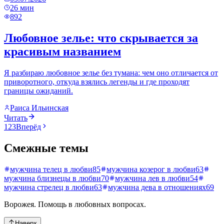
26
мин
892
Любовное зелье: что скрывается за
красивым названием
Я разбираю любовное зелье без тумана: чем оно отличается от
приворотного, откуда взялись легенды и где проходят
границы ожиданий.
Раиса Ильинская
Читать
1
2
3
Вперёд
Смежные темы
мужчина телец в любви
85
мужчина козерог в любви
63
мужчина близнецы в любви
70
мужчина лев в любви
54
мужчина стрелец в любви
63
мужчина дева в отношениях
69
Ворожея
. Помощь в любовных вопросах.
Наверх