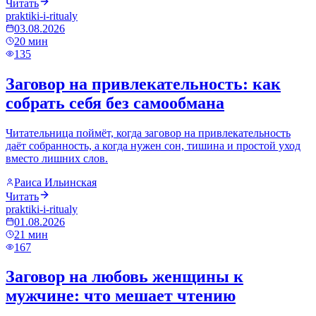
Читать
praktiki-i-ritualy
03.08.2026
20
мин
135
Заговор на привлекательность: как
собрать себя без самообмана
Читательница поймёт, когда заговор на привлекательность
даёт собранность, а когда нужен сон, тишина и простой уход
вместо лишних слов.
Раиса Ильинская
Читать
praktiki-i-ritualy
01.08.2026
21
мин
167
Заговор на любовь женщины к
мужчине: что мешает чтению