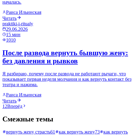
началась.
Раиса Ильинская
Читать
praktiki-i-ritualy
29.06.2026
15
мин
1010
После развода вернуть бывшую жену:
без давления и рывков
Я разбираю, почему после развода не работают рычаги, что
показывает первая неделя молчания и как вернуть контакт без
театра и нажима.
Раиса Ильинская
Читать
1
2
Вперёд
Смежные темы
вернуть жену страсть
61
как вернуть жену
73
как вернуть