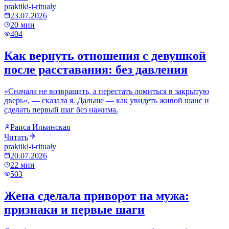
praktiki-i-ritualy
23.07.2026
20
мин
404
Как вернуть отношения с девушкой
после расставания: без давления
«Сначала не возвращать, а перестать ломиться в закрытую
дверь», — сказала я. Дальше — как увидеть живой шанс и
сделать первый шаг без нажима.
Раиса Ильинская
Читать
praktiki-i-ritualy
20.07.2026
22
мин
503
Жена сделала приворот на мужа:
признаки и первые шаги