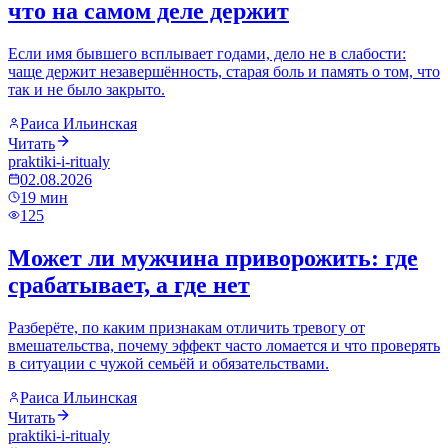
что на самом деле держит
Если имя бывшего всплывает годами, дело не в слабости:
чаще держит незавершённость, старая боль и память о том, что
так и не было закрыто.
Раиса Ильинская
Читать
praktiki-i-ritualy
02.08.2026
19
мин
125
Может ли мужчина приворожить: где
срабатывает, а где нет
Разберёте, по каким признакам отличить тревогу от
вмешательства, почему эффект часто ломается и что проверять
в ситуации с чужой семьёй и обязательствами.
Раиса Ильинская
Читать
praktiki-i-ritualy