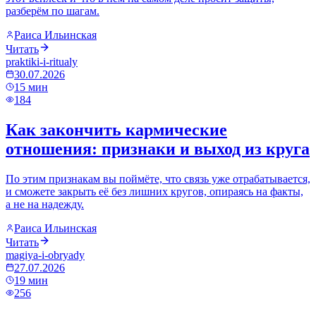
разберём по шагам.
Раиса Ильинская
Читать
praktiki-i-ritualy
30.07.2026
15
мин
184
Как закончить кармические
отношения: признаки и выход из круга
По этим признакам вы поймёте, что связь уже отрабатывается,
и сможете закрыть её без лишних кругов, опираясь на факты,
а не на надежду.
Раиса Ильинская
Читать
magiya-i-obryady
27.07.2026
19
мин
256