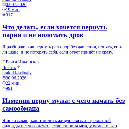
03.07.2026
19
мин
917
Что делать, если хочется вернуть
парня и не наломать дров
Я разбираю, как вернуть разговор без давления, понять, есть
ли шанс, и не потерять себя, если ответ придёт не сразу.
Раиса Ильинская
Читать
praktiki-i-ritualy
30.06.2026
22
мин
991
Изменяя верну мужа: с чего начать без
самообмана
Я показываю, как отличить живую связь от тревожной
надежды и с чего начать, если тишина между вами только