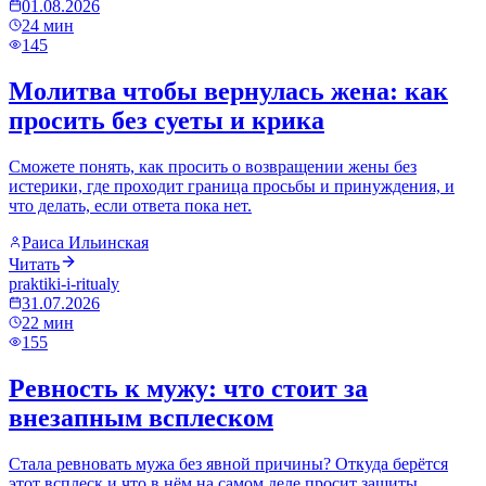
01.08.2026
24
мин
145
Молитва чтобы вернулась жена: как
просить без суеты и крика
Сможете понять, как просить о возвращении жены без
истерики, где проходит граница просьбы и принуждения, и
что делать, если ответа пока нет.
Раиса Ильинская
Читать
praktiki-i-ritualy
31.07.2026
22
мин
155
Ревность к мужу: что стоит за
внезапным всплеском
Стала ревновать мужа без явной причины? Откуда берётся
этот всплеск и что в нём на самом деле просит защиты,