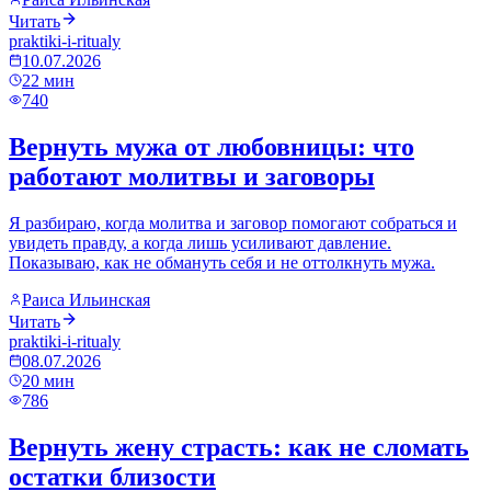
Читать
praktiki-i-ritualy
10.07.2026
22
мин
740
Вернуть мужа от любовницы: что
работают молитвы и заговоры
Я разбираю, когда молитва и заговор помогают собраться и
увидеть правду, а когда лишь усиливают давление.
Показываю, как не обмануть себя и не оттолкнуть мужа.
Раиса Ильинская
Читать
praktiki-i-ritualy
08.07.2026
20
мин
786
Вернуть жену страсть: как не сломать
остатки близости