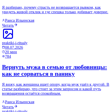
Я разбираю, почему страсть не возвращается рывком, как
увидеть живой отклик и где спешка только добивает доверие.
Раиса Ильинская
Читать
praktiki-i-ritualy
08.07.2026
20
мин
784
Вернуть мужа в семью от любовницы:
как не сорваться в панику
Я вижу, как женщина ищет опору, когда муж ушёл к другой. В
статье разбираю, что стоит за этим запросом и какой путь
возвращения остаётся спокойным.
Раиса Ильинская
Читать
praktiki-i-ritualy