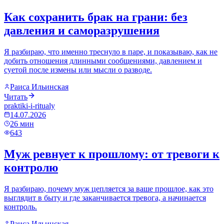
Как сохранить брак на грани: без
давления и саморазрушения
Я разбираю, что именно треснуло в паре, и показываю, как не
добить отношения длинными сообщениями, давлением и
суетой после измены или мысли о разводе.
Раиса Ильинская
Читать
praktiki-i-ritualy
14.07.2026
26
мин
643
Муж ревнует к прошлому: от тревоги к
контролю
Я разбираю, почему муж цепляется за ваше прошлое, как это
выглядит в быту и где заканчивается тревога, а начинается
контроль.
Раиса Ильинская