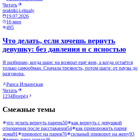
Читать
praktiki-i-ritualy
19.07.2026
16
мин
495
Что делать, если хочешь вернуть
девушку: без давления и с ясностью
Я разбираю, когда шанс на возврат ещё жив, а когда остаётся
только самообман. Сначала трезвость, потом шаги: от паузы до
разговора.
Раиса Ильинская
Читать
1
2
3
4
Вперёд
Смежные темы
что делать вернуть парень
50
как вернуть с девушкой
отношения после расставания
54
как приворожить парня
дома
91
приворот на парня
76
сильный приворот на жену
93
верну жену роман
36