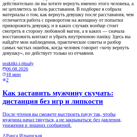
действительно ли вы хотите вернуть именно этого человека, а
не цепляетесь за боль расставания. В подборке я собрала
материалы о том, как вернуть девушку после расставания, чем
отличается работа с приворотом на женщину от попытки
приворожить девушку, и в каких случаях вообще стоит
смотреть в сторону любовной магии, а в каких — сначала
восстановить контакт и убрать внутреннюю паніку. Здесь вы
найдёте мои наблюдения, практические советы и разбор
самых частых ошибок, когда человек говорит «хочу вернуть
девушку», но действует только из отчаяния.
praktiki-i-ritualy
06.08.2026
18
мин
2
Как заставить мужчину скучать:
дистанция без игр и липкости
После чтения вы сможете выстроить паузу так, чтобы
мужчина начал тянуться, а не закрываться: без давления,
унижения и лишних сообщений.
Раиса Ильинская