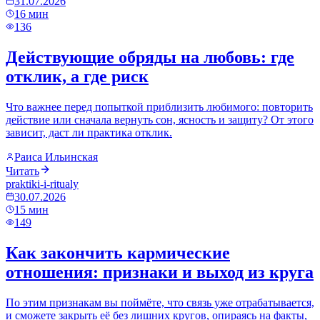
31.07.2026
16
мин
136
Действующие обряды на любовь: где
отклик, а где риск
Что важнее перед попыткой приблизить любимого: повторить
действие или сначала вернуть сон, ясность и защиту? От этого
зависит, даст ли практика отклик.
Раиса Ильинская
Читать
praktiki-i-ritualy
30.07.2026
15
мин
149
Как закончить кармические
отношения: признаки и выход из круга
По этим признакам вы поймёте, что связь уже отрабатывается,
и сможете закрыть её без лишних кругов, опираясь на факты,