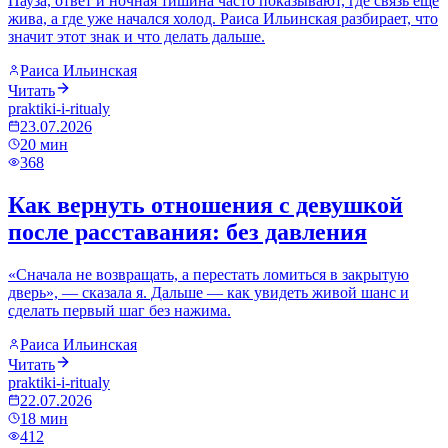
Пауза, ответ и ночная тишина часто показывают, где связь ещё
жива, а где уже начался холод. Раиса Ильинская разбирает, что
значит этот знак и что делать дальше.
Раиса Ильинская
Читать
praktiki-i-ritualy
23.07.2026
20
мин
368
Как вернуть отношения с девушкой
после расставания: без давления
«Сначала не возвращать, а перестать ломиться в закрытую
дверь», — сказала я. Дальше — как увидеть живой шанс и
сделать первый шаг без нажима.
Раиса Ильинская
Читать
praktiki-i-ritualy
22.07.2026
18
мин
412