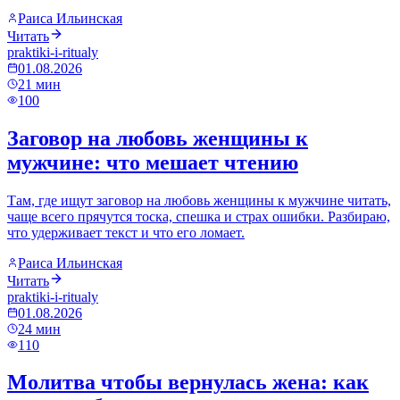
Раиса Ильинская
Читать
praktiki-i-ritualy
01.08.2026
21
мин
100
Заговор на любовь женщины к
мужчине: что мешает чтению
Там, где ищут заговор на любовь женщины к мужчине читать,
чаще всего прячутся тоска, спешка и страх ошибки. Разбираю,
что удерживает текст и что его ломает.
Раиса Ильинская
Читать
praktiki-i-ritualy
01.08.2026
24
мин
110
Молитва чтобы вернулась жена: как