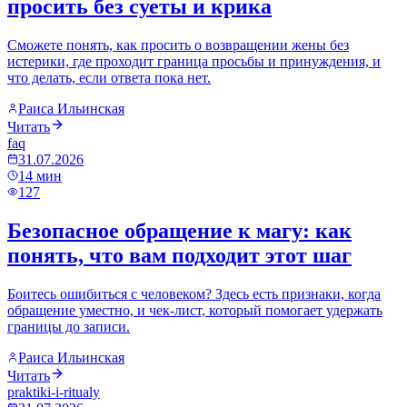
просить без суеты и крика
Сможете понять, как просить о возвращении жены без
истерики, где проходит граница просьбы и принуждения, и
что делать, если ответа пока нет.
Раиса Ильинская
Читать
faq
31.07.2026
14
мин
127
Безопасное обращение к магу: как
понять, что вам подходит этот шаг
Боитесь ошибиться с человеком? Здесь есть признаки, когда
обращение уместно, и чек-лист, который помогает удержать
границы до записи.
Раиса Ильинская
Читать
praktiki-i-ritualy