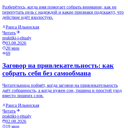
Разберётесь, когда имя помогает собрать внимание, как не
перепутать цель с надеждой и какие признаки подскажут, что
действие идёт вхолостую.
Раиса Ильинская
Читать
praktiki-i-ritualy
03.08.2026
20
мин
69
Заговор на привлекательность: как
собрать себя без самообмана
Читательница поймёт, когда заговор на привлекательность
даёт собранность, а когда нужен сон, тишина и простой уход
вместо лишних слов.
Раиса Ильинская
Читать
praktiki-i-ritualy
02.08.2026
19
мин