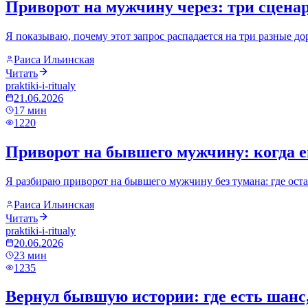
Приворот на мужчину через: три сцена
Я показываю, почему этот запрос распадается на три разные до
Раиса Ильинская
Читать
praktiki-i-ritualy
21.06.2026
17
мин
1220
Приворот на бывшего мужчину: когда е
Я разбираю приворот на бывшего мужчину без тумана: где осталс
Раиса Ильинская
Читать
praktiki-i-ritualy
20.06.2026
23
мин
1235
Вернул бывшую истории: где есть шанс,