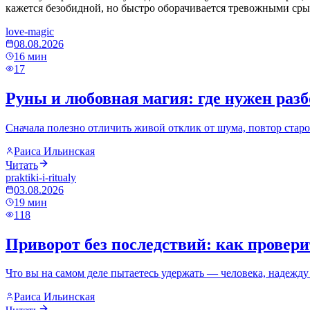
кажется безобидной, но быстро оборачивается тревожными сры
love-magic
08.08.2026
16
мин
17
Руны и любовная магия: где нужен разбо
Сначала полезно отличить живой отклик от шума, повтор старо
Раиса Ильинская
Читать
praktiki-i-ritualy
03.08.2026
19
мин
118
Приворот без последствий: как провери
Что вы на самом деле пытаетесь удержать — человека, надежду 
Раиса Ильинская