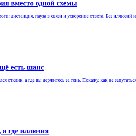
рия вместо одной схемы
роги: дистанция, пауза в связи и ускорение ответа. Без иллюзий
щё есть шанс
я отклик, а где вы держитесь за тень. Покажу, как не запутаться
 а где иллюзия