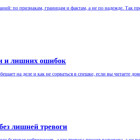
ний: по признакам, границам и фактам, а не по надежде. Так п
ки и лишних ошибок
обещает на деле и как не сорваться в спешке, если вы читаете дом
без лишней тревоги
де бытовая небрежность, а где тревога просит разговора, а не п