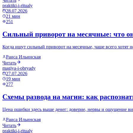
Читать
praktiki-i-ritualy
28.07.2026
21
мин
251
Сильный приворот на месячные: что он
Когда ищут сильный приворот на месячные, чаще всего хотят не 
Раиса Ильинская
Читать
magiya-i-obryady
27.07.2026
19
мин
277
Схемы развода на магии: как распознат
Цена ошибки здесь выше денег: доверие, нервы и ощущение вин
Раиса Ильинская
Читать
praktiki-i-ritualy