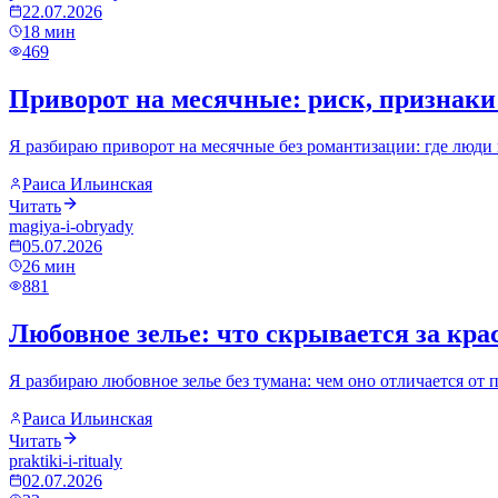
22.07.2026
18
мин
469
Приворот на месячные: риск, признаки 
Я разбираю приворот на месячные без романтизации: где люди п
Раиса Ильинская
Читать
magiya-i-obryady
05.07.2026
26
мин
881
Любовное зелье: что скрывается за кр
Я разбираю любовное зелье без тумана: чем оно отличается от 
Раиса Ильинская
Читать
praktiki-i-ritualy
02.07.2026