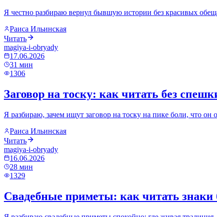
Я честно разбираю вернул бывшую истории без красивых обеща
Раиса Ильинская
Читать
magiya-i-obryady
17.06.2026
31
мин
1306
Заговор на тоску: как читать без спеш
Я разбираю, зачем ищут заговор на тоску на пике боли, что он 
Раиса Ильинская
Читать
magiya-i-obryady
16.06.2026
28
мин
1329
Свадебные приметы: как читать знаки 
Я разбираю свадебные приметы спокойно: где живая традиция, г