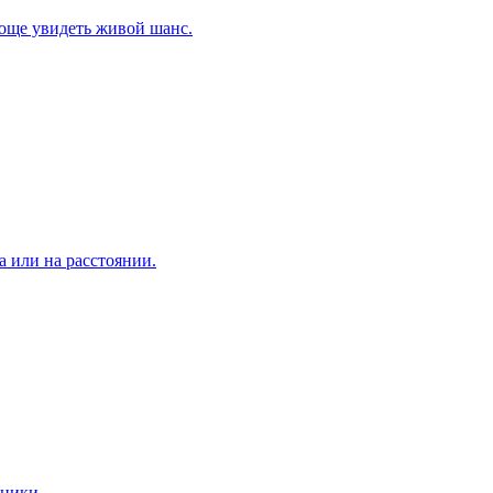
роще увидеть живой шанс.
а или на расстоянии.
аники.