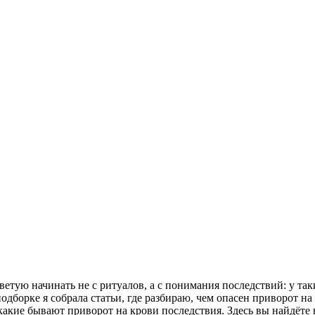
етую начинать не с ритуалов, а с понимания последствий: у таки
В подборке я собрала статьи, где разбираю, чем опасен приворот 
акие бывают приворот на крови последствия. Здесь вы найдёте н