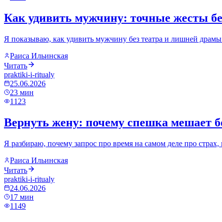
Как удивить мужчину: точные жесты бе
Я показываю, как удивить мужчину без театра и лишней драмы:
Раиса Ильинская
Читать
praktiki-i-ritualy
25.06.2026
23
мин
1123
Вернуть жену: почему спешка мешает б
Я разбираю, почему запрос про время на самом деле про страх,
Раиса Ильинская
Читать
praktiki-i-ritualy
24.06.2026
17
мин
1149