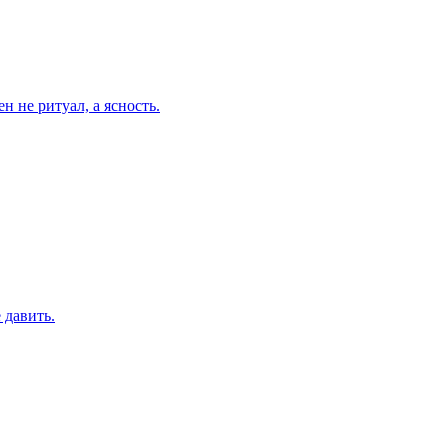
 не ритуал, а ясность.
 давить.