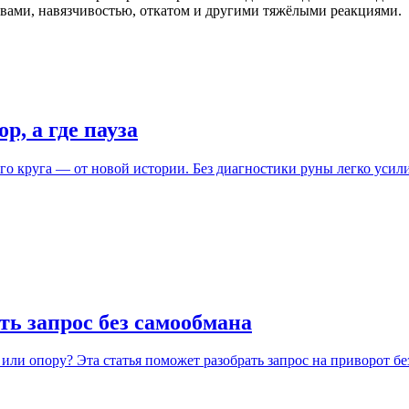
вами, навязчивостью, откатом и другими тяжёлыми реакциями.
р, а где пауза
го круга — от новой истории. Без диагностики руны легко усили
ть запрос без самообмана
или опору? Эта статья поможет разобрать запрос на приворот бе