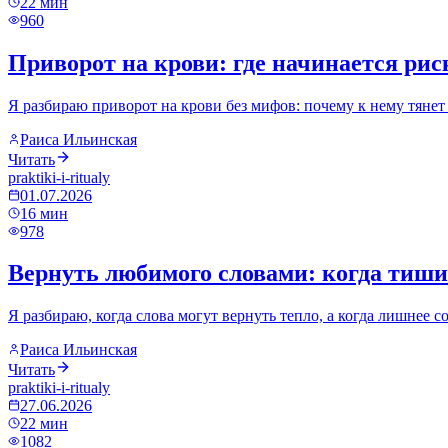
22
мин
960
Приворот на крови: где начинается риск
Я разбираю приворот на крови без мифов: почему к нему тянет 
Раиса Ильинская
Читать
praktiki-i-ritualy
01.07.2026
16
мин
978
Вернуть любимого словами: когда тишин
Я разбираю, когда слова могут вернуть тепло, а когда лишнее с
Раиса Ильинская
Читать
praktiki-i-ritualy
27.06.2026
22
мин
1082