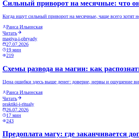
Сильный приворот на месячные: что он
Когда ищут сильный приворот на месячные, чаще всего хотят не 
Раиса Ильинская
Читать
magiya-i-obryady
27.07.2026
19
мин
219
Схемы развода на магии: как распознат
Цена ошибки здесь выше денег: доверие, нервы и ощущение вин
Раиса Ильинская
Читать
praktiki-i-ritualy
26.07.2026
17
мин
243
Предоплата магу: где заканчивается до