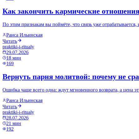
Как закончить кармические отношения:
По этим признакам вы поймёте, что связь уже отрабатывается, и
Раиса Ильинская
Читать
praktiki-i-ritualy
29.07.2026
18
мин
169
Вернуть парня молитвой: почему не сра
Ошибка чаще всего одна: ждут мгновенного возврата, а цена 
Раиса Ильинская
Читать
praktiki-i-ritualy
28.07.2026
21
мин
192