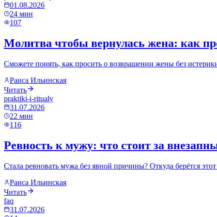
01.08.2026
24
мин
107
Молитва чтобы вернулась жена: как пр
Сможете понять, как просить о возвращении жены без истерики,
Раиса Ильинская
Читать
praktiki-i-ritualy
31.07.2026
22
мин
116
Ревность к мужу: что стоит за внезапн
Стала ревновать мужа без явной причины? Откуда берётся этот 
Раиса Ильинская
Читать
faq
31.07.2026