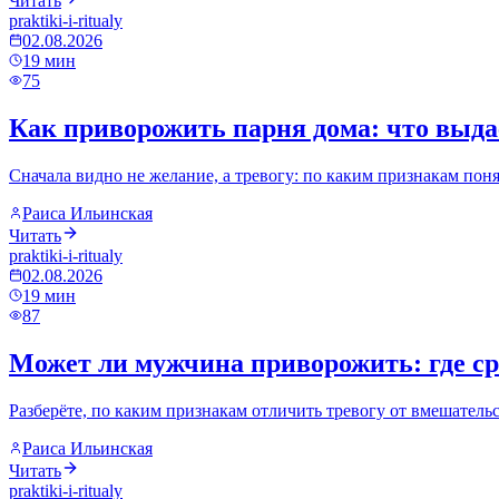
Читать
praktiki-i-ritualy
02.08.2026
19
мин
75
Как приворожить парня дома: что выда
Сначала видно не желание, а тревогу: по каким признакам поня
Раиса Ильинская
Читать
praktiki-i-ritualy
02.08.2026
19
мин
87
Может ли мужчина приворожить: где сра
Разберёте, по каким признакам отличить тревогу от вмешательс
Раиса Ильинская
Читать
praktiki-i-ritualy