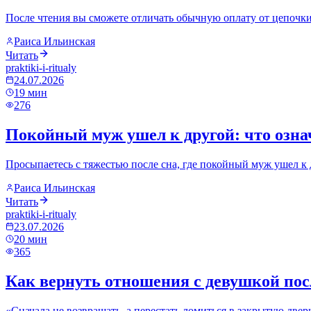
После чтения вы сможете отличать обычную оплату от цепочки
Раиса Ильинская
Читать
praktiki-i-ritualy
24.07.2026
19
мин
276
Покойный муж ушел к другой: что означ
Просыпаетесь с тяжестью после сна, где покойный муж ушел к д
Раиса Ильинская
Читать
praktiki-i-ritualy
23.07.2026
20
мин
365
Как вернуть отношения с девушкой посл
«Сначала не возвращать, а перестать ломиться в закрытую двер