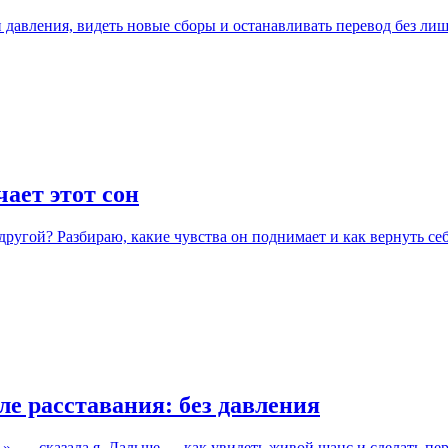
 давления, видеть новые сборы и останавливать перевод без ли
ает этот сон
ругой? Разбираю, какие чувства он поднимает и как вернуть себ
е расставания: без давления
ь», — сказала я. Дальше — как увидеть живой шанс и сделать пе