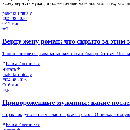
«хочу вернуть мужа», и более точные материалы для тех, кто и
praktiki-i-ritualy
05.08.2026
17
мин
9
Верну жену роман: что скрыто за этим 
Тишина после разрыва заставляет искать быстрый ответ. Что н
Раиса Ильинская
Читать
praktiki-i-ritualy
04.08.2026
16
мин
34
Привороженные мужчины: какие послед
Страх вокруг этой темы часто громче фактов. Ошибка, которую
Раиса Ильинская