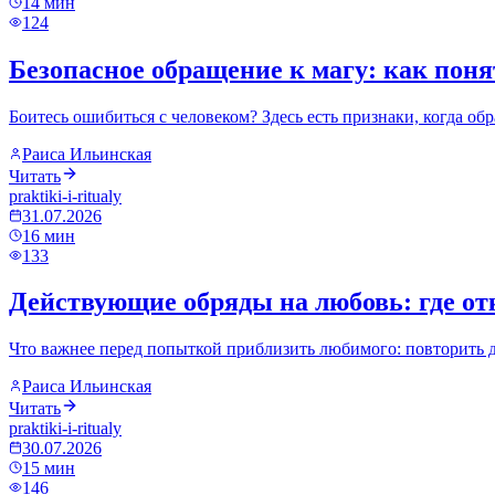
14
мин
124
Безопасное обращение к магу: как понят
Боитесь ошибиться с человеком? Здесь есть признаки, когда об
Раиса Ильинская
Читать
praktiki-i-ritualy
31.07.2026
16
мин
133
Действующие обряды на любовь: где отк
Что важнее перед попыткой приблизить любимого: повторить дей
Раиса Ильинская
Читать
praktiki-i-ritualy
30.07.2026
15
мин
146