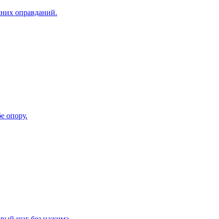
шних оправданий.
е опору.
рвый шаг без нажима.