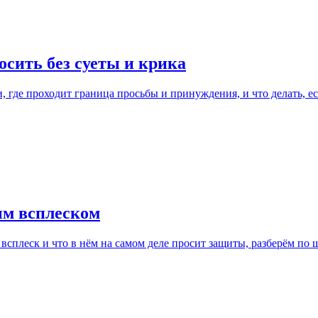
осить без суеты и крика
 где проходит граница просьбы и принуждения, и что делать, есл
ым всплеском
всплеск и что в нём на самом деле просит защиты, разберём по 