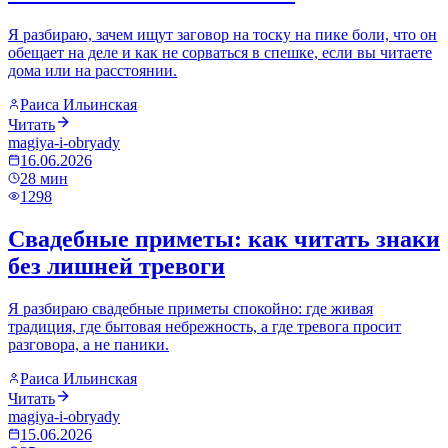
Я разбираю, зачем ищут заговор на тоску на пике боли, что он
обещает на деле и как не сорваться в спешке, если вы читаете
дома или на расстоянии.
Раиса Ильинская
Читать
magiya-i-obryady
16.06.2026
28
мин
1298
Свадебные приметы: как читать знаки
без лишней тревоги
Я разбираю свадебные приметы спокойно: где живая
традиция, где бытовая небрежность, а где тревога просит
разговора, а не паники.
Раиса Ильинская
Читать
magiya-i-obryady
15.06.2026