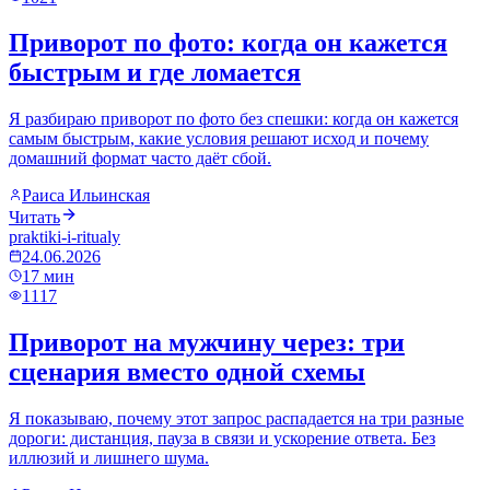
Приворот по фото: когда он кажется
быстрым и где ломается
Я разбираю приворот по фото без спешки: когда он кажется
самым быстрым, какие условия решают исход и почему
домашний формат часто даёт сбой.
Раиса Ильинская
Читать
praktiki-i-ritualy
24.06.2026
17
мин
1117
Приворот на мужчину через: три
сценария вместо одной схемы
Я показываю, почему этот запрос распадается на три разные
дороги: дистанция, пауза в связи и ускорение ответа. Без
иллюзий и лишнего шума.