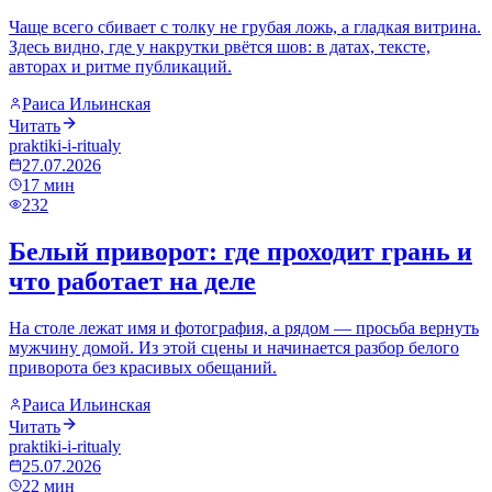
Чаще всего сбивает с толку не грубая ложь, а гладкая витрина.
Здесь видно, где у накрутки рвётся шов: в датах, тексте,
авторах и ритме публикаций.
Раиса Ильинская
Читать
praktiki-i-ritualy
27.07.2026
17
мин
232
Белый приворот: где проходит грань и
что работает на деле
На столе лежат имя и фотография, а рядом — просьба вернуть
мужчину домой. Из этой сцены и начинается разбор белого
приворота без красивых обещаний.
Раиса Ильинская
Читать
praktiki-i-ritualy
25.07.2026
22
мин