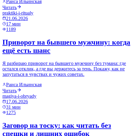
Раиса Ильинская
Читать
praktiki-i-ritualy
21.06.2026
17
мин
1189
Приворот на бывшего мужчину: когда
ещё есть шанс
Я разбираю приворот на бывшего мужчину без тумана: где
остался отклик, а где вы держитесь за тень. Покажу, как не
запутаться в чувствах и чужих советах.
Раиса Ильинская
Читать
magiya-i-obryady
17.06.2026
31
мин
1275
Заговор на тоску: как читать без
спешки и лишних ошибок