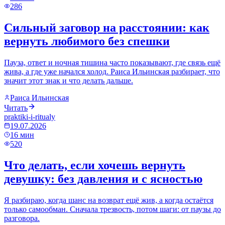
286
Сильный заговор на расстоянии: как
вернуть любимого без спешки
Пауза, ответ и ночная тишина часто показывают, где связь ещё
жива, а где уже начался холод. Раиса Ильинская разбирает, что
значит этот знак и что делать дальше.
Раиса Ильинская
Читать
praktiki-i-ritualy
19.07.2026
16
мин
520
Что делать, если хочешь вернуть
девушку: без давления и с ясностью
Я разбираю, когда шанс на возврат ещё жив, а когда остаётся
только самообман. Сначала трезвость, потом шаги: от паузы до
разговора.