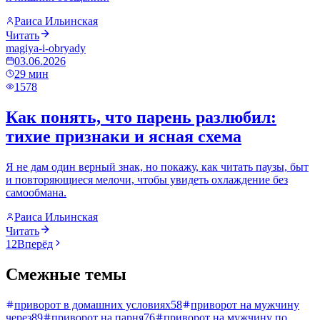
Раиса Ильинская
Читать
magiya-i-obryady
03.06.2026
29
мин
1578
Как понять, что парень разлюбил:
тихие признаки и ясная схема
Я не дам один верный знак, но покажу, как читать паузы, быт
и повторяющиеся мелочи, чтобы увидеть охлаждение без
самообмана.
Раиса Ильинская
Читать
1
2
Вперёд
Смежные темы
приворот в домашних условиях
58
приворот на мужчину
через
89
приворот на парня
76
приворот на мужчину по