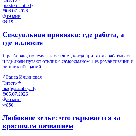
praktiki-i-ritualy
06.07.2026
19
мин
819
Сексуальная привязка: где работа, а
где иллюзия
Я разбираю, почему к теме тянет, когда привязка срабатывает
и где люди путают отклик с самообманом. Без романтизации и
лишних обещаний.
Раиса Ильинская
Читать
magiya-i-obryady
05.07.2026
26
мин
850
Любовное зелье: что скрывается за
красивым названием