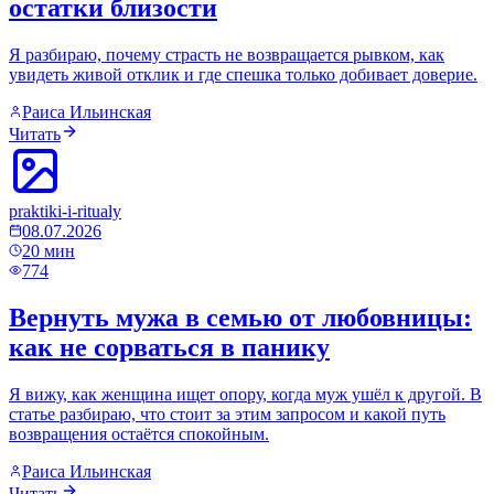
остатки близости
Я разбираю, почему страсть не возвращается рывком, как
увидеть живой отклик и где спешка только добивает доверие.
Раиса Ильинская
Читать
praktiki-i-ritualy
08.07.2026
20
мин
774
Вернуть мужа в семью от любовницы:
как не сорваться в панику
Я вижу, как женщина ищет опору, когда муж ушёл к другой. В
статье разбираю, что стоит за этим запросом и какой путь
возвращения остаётся спокойным.
Раиса Ильинская
Читать