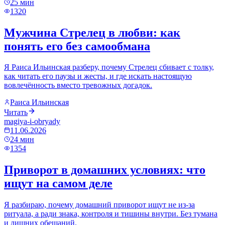
25
мин
1320
Мужчина Стрелец в любви: как
понять его без самообмана
Я Раиса Ильинская разберу, почему Стрелец сбивает с толку,
как читать его паузы и жесты, и где искать настоящую
вовлечённость вместо тревожных догадок.
Раиса Ильинская
Читать
magiya-i-obryady
11.06.2026
24
мин
1354
Приворот в домашних условиях: что
ищут на самом деле
Я разбираю, почему домашний приворот ищут не из-за
ритуала, а ради знака, контроля и тишины внутри. Без тумана
и лишних обещаний.