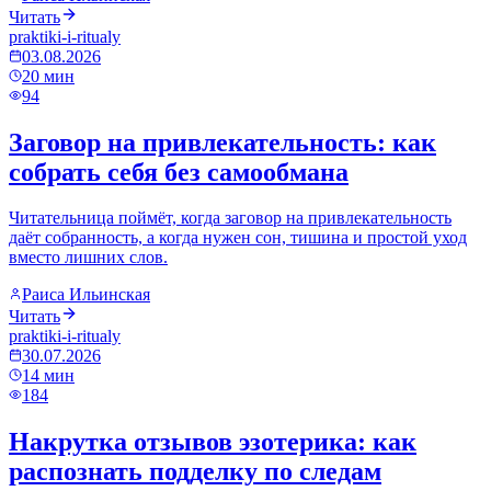
Читать
praktiki-i-ritualy
03.08.2026
20
мин
94
Заговор на привлекательность: как
собрать себя без самообмана
Читательница поймёт, когда заговор на привлекательность
даёт собранность, а когда нужен сон, тишина и простой уход
вместо лишних слов.
Раиса Ильинская
Читать
praktiki-i-ritualy
30.07.2026
14
мин
184
Накрутка отзывов эзотерика: как
распознать подделку по следам