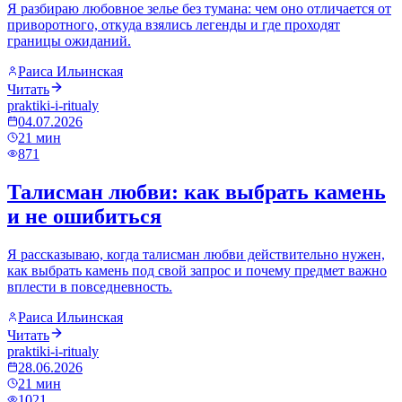
Я разбираю любовное зелье без тумана: чем оно отличается от
приворотного, откуда взялись легенды и где проходят
границы ожиданий.
Раиса Ильинская
Читать
praktiki-i-ritualy
04.07.2026
21
мин
871
Талисман любви: как выбрать камень
и не ошибиться
Я рассказываю, когда талисман любви действительно нужен,
как выбрать камень под свой запрос и почему предмет важно
вплести в повседневность.
Раиса Ильинская
Читать
praktiki-i-ritualy
28.06.2026
21
мин
1021