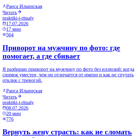
Раиса Ильинская
Читать
praktiki-i-ritualy
17.07.2026
17
мин
564
Приворот на мужчину по фото: где
помогает, а где сбивает
Я разбираю приворот на мужчину по фото без иллюзий: когда
снимок уместен, чем он отличается от имени и как не спутать
отклик с тревогой.
Раиса Ильинская
Читать
praktiki-i-ritualy
08.07.2026
20
мин
776
Вернуть жену страсть: как не сломать