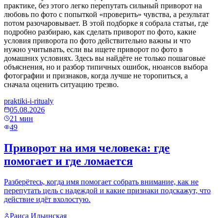
практике, без этого легко перепутать сильный приворот на
любовь по фото с попыткой «проверить» чувства, а результат
потом разочаровывает. В этой подборке я собрала статьи, где
подробно разбираю, как сделать приворот по фото, какие
условия приворота по фото действительно важны и что
нужно учитывать, если вы ищете приворот по фото в
домашних условиях. Здесь вы найдёте не только пошаговые
объяснения, но и разбор типичных ошибок, нюансов выбора
фотографии и признаков, когда лучше не торопиться, а
сначала оценить ситуацию трезво.
praktiki-i-ritualy
05.08.2026
21
мин
49
Приворот на имя человека: где
помогает и где ломается
Разберётесь, когда имя помогает собрать внимание, как не
перепутать цель с надеждой и какие признаки подскажут, что
действие идёт вхолостую.
Раиса Ильинская