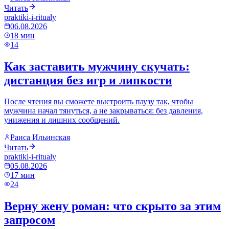
Читать
praktiki-i-ritualy
06.08.2026
18
мин
14
Как заставить мужчину скучать:
дистанция без игр и липкости
После чтения вы сможете выстроить паузу так, чтобы
мужчина начал тянуться, а не закрываться: без давления,
унижения и лишних сообщений.
Раиса Ильинская
Читать
praktiki-i-ritualy
05.08.2026
17
мин
24
Верну жену роман: что скрыто за этим
запросом