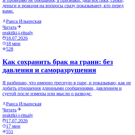
Я проверяю не обещания, а признаки: диагностика, сроки,
деньги и реакция на вопросы сразу показывают, кто перед
вами.
Раиса Ильинская
Читать
praktiki-i-ritualy
18.07.2026
18
мин
528
Как сохранить брак на грани: без
давления и саморазрушения
Я разбираю, что именно треснуло в паре, и показываю, как не
добить отношения длинными сообщениями, давлением и
суетой после измены или мысли о разводе.
Раиса Ильинская
Читать
praktiki-i-ritualy
17.07.2026
17
мин
551