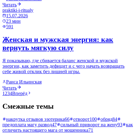
Читать
praktiki-i-ritualy
15.07.2026
23
мин
591
Женская и мужская энергия: как
вернуть мягкую силу
Я показываю, где сбивается баланс женской и мужской
энергии, как заметить дефицит и с чего начать возвращать
себе живой отклик без лишней игры.
Раиса Ильинская
Читать
1
2
3
4
Вперёд
Смежные темы
накрутка отзывов эзотерика
66
отворот
100
обряд
84
предоплата магу развод
47
сильный приворот на жену
93
как
отличить настоящего мага от мошенника
71