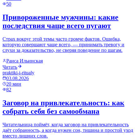
50
Привороженные мужчины: какие
последствия чаще всего пугают
Страх вокруг этой темы часто громче фактов. Ошибка,
которую совершают чаще всего, — принимать тревогу и
слухи за доказательство, не сверяя поведение по шагам.
Раиса Ильинская
Читать
praktiki-i-ritualy
03.08.2026
20
мин
82
Заговор на привлекательность: как
собрать себя без самообмана
Читательница поймёт, когда заговор на привлекательность
даёт собранность, а когда нужен сон, тишина и простой уход
вместо лишних слов.