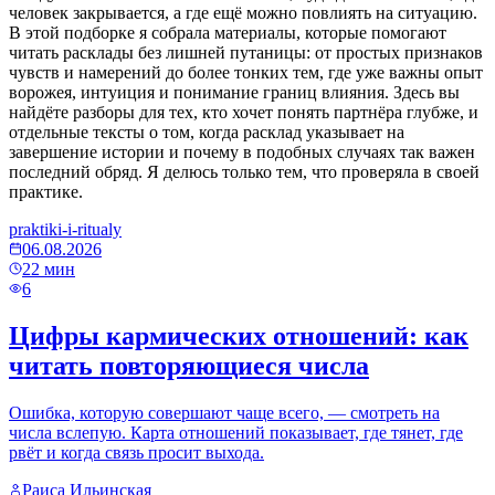
человек закрывается, а где ещё можно повлиять на ситуацию.
В этой подборке я собрала материалы, которые помогают
читать расклады без лишней путаницы: от простых признаков
чувств и намерений до более тонких тем, где уже важны опыт
ворожея, интуиция и понимание границ влияния. Здесь вы
найдёте разборы для тех, кто хочет понять партнёра глубже, и
отдельные тексты о том, когда расклад указывает на
завершение истории и почему в подобных случаях так важен
последний обряд. Я делюсь только тем, что проверяла в своей
практике.
praktiki-i-ritualy
06.08.2026
22
мин
6
Цифры кармических отношений: как
читать повторяющиеся числа
Ошибка, которую совершают чаще всего, — смотреть на
числа вслепую. Карта отношений показывает, где тянет, где
рвёт и когда связь просит выхода.
Раиса Ильинская