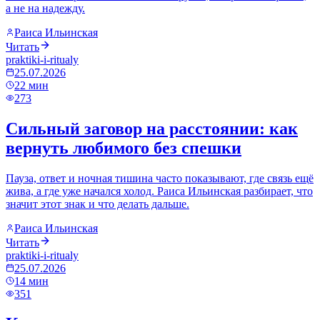
а не на надежду.
Раиса Ильинская
Читать
praktiki-i-ritualy
25.07.2026
22
мин
273
Сильный заговор на расстоянии: как
вернуть любимого без спешки
Пауза, ответ и ночная тишина часто показывают, где связь ещё
жива, а где уже начался холод. Раиса Ильинская разбирает, что
значит этот знак и что делать дальше.
Раиса Ильинская
Читать
praktiki-i-ritualy
25.07.2026
14
мин
351