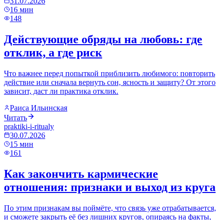
31.07.2026
16
мин
148
Действующие обряды на любовь: где
отклик, а где риск
Что важнее перед попыткой приблизить любимого: повторить
действие или сначала вернуть сон, ясность и защиту? От этого
зависит, даст ли практика отклик.
Раиса Ильинская
Читать
praktiki-i-ritualy
30.07.2026
15
мин
161
Как закончить кармические
отношения: признаки и выход из круга
По этим признакам вы поймёте, что связь уже отрабатывается,
и сможете закрыть её без лишних кругов, опираясь на факты,