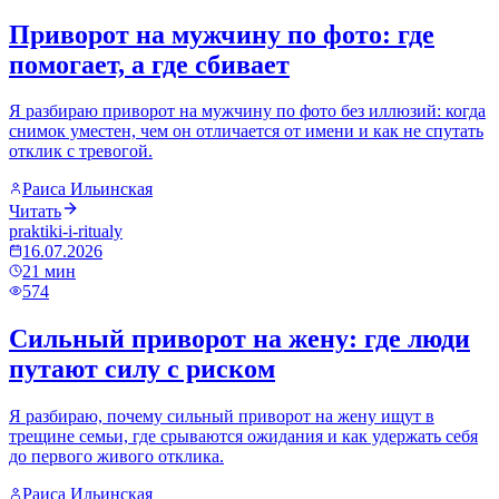
Приворот на мужчину по фото: где
помогает, а где сбивает
Я разбираю приворот на мужчину по фото без иллюзий: когда
снимок уместен, чем он отличается от имени и как не спутать
отклик с тревогой.
Раиса Ильинская
Читать
praktiki-i-ritualy
16.07.2026
21
мин
574
Сильный приворот на жену: где люди
путают силу с риском
Я разбираю, почему сильный приворот на жену ищут в
трещине семьи, где срываются ожидания и как удержать себя
до первого живого отклика.
Раиса Ильинская