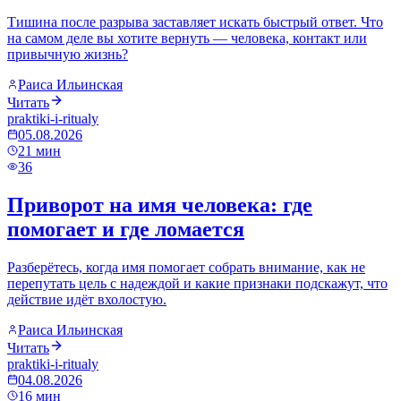
Тишина после разрыва заставляет искать быстрый ответ. Что
на самом деле вы хотите вернуть — человека, контакт или
привычную жизнь?
Раиса Ильинская
Читать
praktiki-i-ritualy
05.08.2026
21
мин
36
Приворот на имя человека: где
помогает и где ломается
Разберётесь, когда имя помогает собрать внимание, как не
перепутать цель с надеждой и какие признаки подскажут, что
действие идёт вхолостую.
Раиса Ильинская
Читать
praktiki-i-ritualy
04.08.2026
16
мин