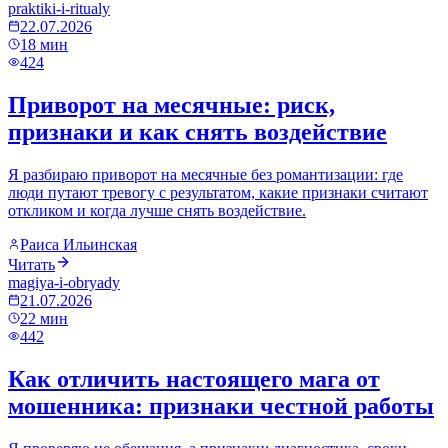
praktiki-i-ritualy
22.07.2026
18
мин
424
Приворот на месячные: риск,
признаки и как снять воздействие
Я разбираю приворот на месячные без романтизации: где
люди путают тревогу с результатом, какие признаки считают
откликом и когда лучше снять воздействие.
Раиса Ильинская
Читать
magiya-i-obryady
21.07.2026
22
мин
442
Как отличить настоящего мага от
мошенника: признаки честной работы