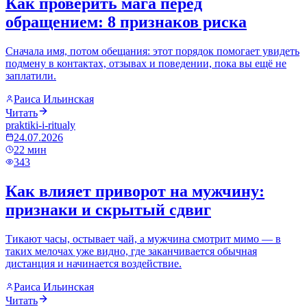
Как проверить мага перед
обращением: 8 признаков риска
Сначала имя, потом обещания: этот порядок помогает увидеть
подмену в контактах, отзывах и поведении, пока вы ещё не
заплатили.
Раиса Ильинская
Читать
praktiki-i-ritualy
24.07.2026
22
мин
343
Как влияет приворот на мужчину:
признаки и скрытый сдвиг
Тикают часы, остывает чай, а мужчина смотрит мимо — в
таких мелочах уже видно, где заканчивается обычная
дистанция и начинается воздействие.
Раиса Ильинская
Читать