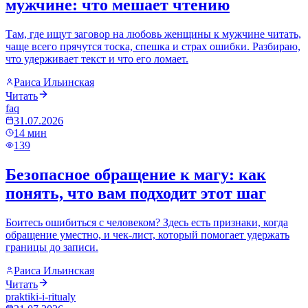
мужчине: что мешает чтению
Там, где ищут заговор на любовь женщины к мужчине читать,
чаще всего прячутся тоска, спешка и страх ошибки. Разбираю,
что удерживает текст и что его ломает.
Раиса Ильинская
Читать
faq
31.07.2026
14
мин
139
Безопасное обращение к магу: как
понять, что вам подходит этот шаг
Боитесь ошибиться с человеком? Здесь есть признаки, когда
обращение уместно, и чек-лист, который помогает удержать
границы до записи.
Раиса Ильинская
Читать
praktiki-i-ritualy