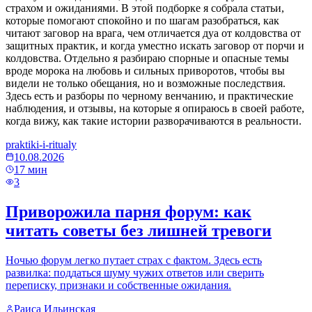
страхом и ожиданиями. В этой подборке я собрала статьи,
которые помогают спокойно и по шагам разобраться, как
читают заговор на врага, чем отличается дуа от колдовства от
защитных практик, и когда уместно искать заговор от порчи и
колдовства. Отдельно я разбираю спорные и опасные темы
вроде морока на любовь и сильных приворотов, чтобы вы
видели не только обещания, но и возможные последствия.
Здесь есть и разборы по черному венчанию, и практические
наблюдения, и отзывы, на которые я опираюсь в своей работе,
когда вижу, как такие истории разворачиваются в реальности.
praktiki-i-ritualy
10.08.2026
17
мин
3
Приворожила парня форум: как
читать советы без лишней тревоги
Ночью форум легко путает страх с фактом. Здесь есть
развилка: поддаться шуму чужих ответов или сверить
переписку, признаки и собственные ожидания.
Раиса Ильинская