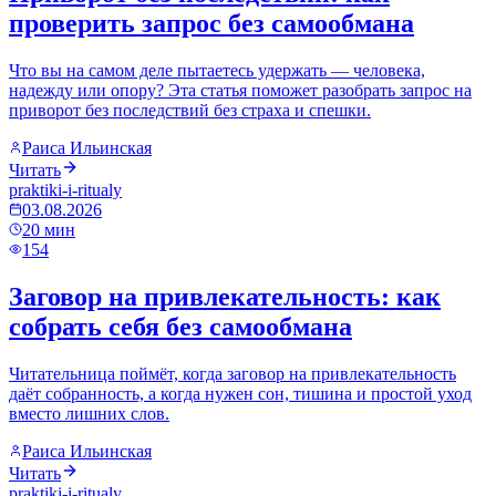
проверить запрос без самообмана
Что вы на самом деле пытаетесь удержать — человека,
надежду или опору? Эта статья поможет разобрать запрос на
приворот без последствий без страха и спешки.
Раиса Ильинская
Читать
praktiki-i-ritualy
03.08.2026
20
мин
154
Заговор на привлекательность: как
собрать себя без самообмана
Читательница поймёт, когда заговор на привлекательность
даёт собранность, а когда нужен сон, тишина и простой уход
вместо лишних слов.
Раиса Ильинская
Читать
praktiki-i-ritualy