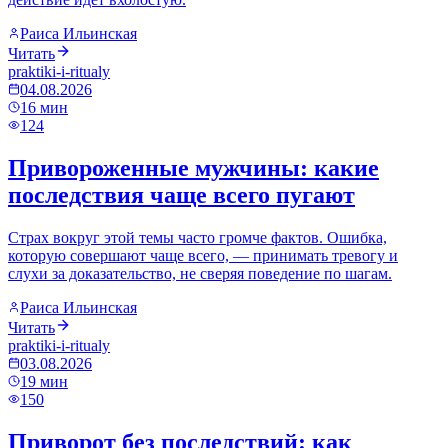
Раиса Ильинская
Читать
praktiki-i-ritualy
04.08.2026
16
мин
124
Привороженные мужчины: какие
последствия чаще всего пугают
Страх вокруг этой темы часто громче фактов. Ошибка,
которую совершают чаще всего, — принимать тревогу и
слухи за доказательство, не сверяя поведение по шагам.
Раиса Ильинская
Читать
praktiki-i-ritualy
03.08.2026
19
мин
150
Приворот без последствий: как