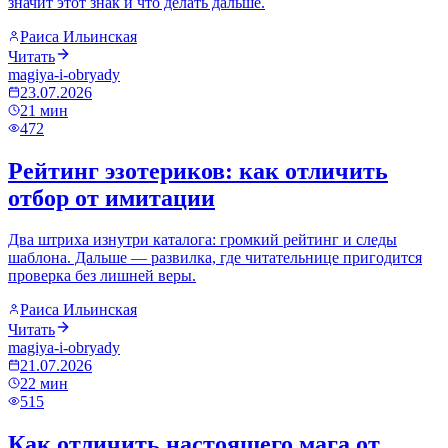
значит этот знак и что делать дальше.
Раиса Ильинская
Читать
magiya-i-obryady
23.07.2026
21
мин
472
Рейтинг эзотериков: как отличить
отбор от имитации
Два штриха изнутри каталога: громкий рейтинг и следы
шаблона. Дальше — развилка, где читательнице пригодится
проверка без лишней веры.
Раиса Ильинская
Читать
magiya-i-obryady
21.07.2026
22
мин
515
Как отличить настоящего мага от