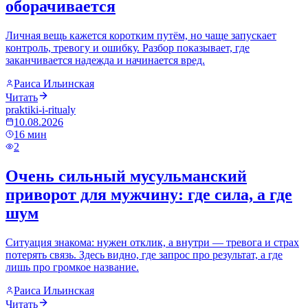
оборачивается
Личная вещь кажется коротким путём, но чаще запускает
контроль, тревогу и ошибку. Разбор показывает, где
заканчивается надежда и начинается вред.
Раиса Ильинская
Читать
praktiki-i-ritualy
10.08.2026
16
мин
2
Очень сильный мусульманский
приворот для мужчину: где сила, а где
шум
Ситуация знакома: нужен отклик, а внутри — тревога и страх
потерять связь. Здесь видно, где запрос про результат, а где
лишь про громкое название.
Раиса Ильинская
Читать