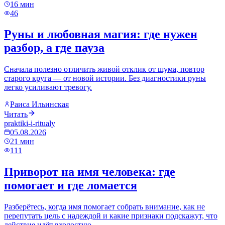
16
мин
46
Руны и любовная магия: где нужен
разбор, а где пауза
Сначала полезно отличить живой отклик от шума, повтор
старого круга — от новой истории. Без диагностики руны
легко усиливают тревогу.
Раиса Ильинская
Читать
praktiki-i-ritualy
05.08.2026
21
мин
111
Приворот на имя человека: где
помогает и где ломается
Разберётесь, когда имя помогает собрать внимание, как не
перепутать цель с надеждой и какие признаки подскажут, что
действие идёт вхолостую.