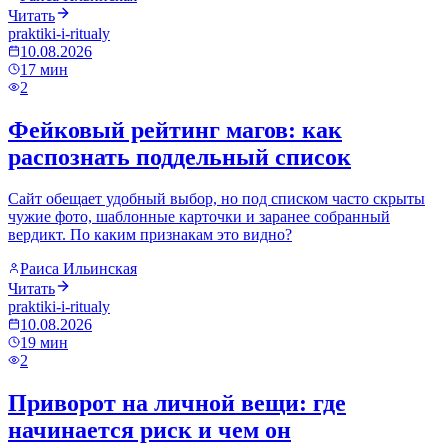
Читать
praktiki-i-ritualy
10.08.2026
17
мин
2
Фейковый рейтинг магов: как
распознать поддельный список
Сайт обещает удобный выбор, но под списком часто скрыты
чужие фото, шаблонные карточки и заранее собранный
вердикт. По каким признакам это видно?
Раиса Ильинская
Читать
praktiki-i-ritualy
10.08.2026
19
мин
2
Приворот на личной вещи: где
начинается риск и чем он