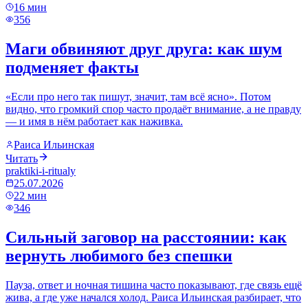
16
мин
356
Маги обвиняют друг друга: как шум
подменяет факты
«Если про него так пишут, значит, там всё ясно». Потом
видно, что громкий спор часто продаёт внимание, а не правду
— и имя в нём работает как наживка.
Раиса Ильинская
Читать
praktiki-i-ritualy
25.07.2026
22
мин
346
Сильный заговор на расстоянии: как
вернуть любимого без спешки
Пауза, ответ и ночная тишина часто показывают, где связь ещё
жива, а где уже начался холод. Раиса Ильинская разбирает, что