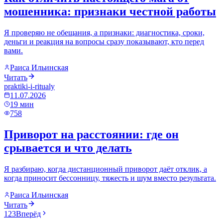
мошенника: признаки честной работы
Я проверяю не обещания, а признаки: диагностика, сроки,
деньги и реакция на вопросы сразу показывают, кто перед
вами.
Раиса Ильинская
Читать
praktiki-i-ritualy
11.07.2026
19
мин
758
Приворот на расстоянии: где он
срывается и что делать
Я разбираю, когда дистанционный приворот даёт отклик, а
когда приносит бессонницу, тяжесть и шум вместо результата.
Раиса Ильинская
Читать
1
2
3
Вперёд