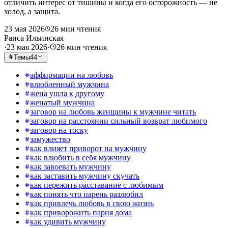
отличить интерес от тишины и когда его осторожность — не
холод, а защита.
23 мая 2026
26
мин чтения
Раиса Ильинская
·
23 мая 2026
·
26
мин чтения
Темы
44
аффирмации на любовь
влюбленный мужчина
жена ушла к другому
женатый мужчина
заговор на любовь женщины к мужчине читать
заговор на расстоянии сильный возврат любимого
заговор на тоску
замужество
как влияет приворот на мужчину
как влюбить в себя мужчину
как завоевать мужчину
как заставить мужчину скучать
как пережить расставание с любимым
как понять что парень разлюбил
как привлечь любовь в свою жизнь
как приворожить парня дома
как удивить мужчину