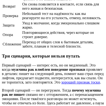
Он снова появляется в контакте, если связь для
Возврат
него живая и безопасная.
Небольшой тест на надёжность: как вы
Проверка
реагируете на его усталость, отмену, неловкость.
Уход в молчание, когда эмоционально слишком
Защита
жарко.
Повторяющиеся действия, через которые он
Опора
строит доверие.
Переход от общих слов к бытовым деталям,
Сближение
заботе, планам и телесной близости.
Три сценария, которые нельзя путать
Первый сценарий — интерес есть, но он медленный. Это
когда
мужчина рак влюблен поведение признаки
проявляет
в деталях: пишет на следующий день, помнит ваш страх перед
лифтом, предлагает подвезти, интересуется, как вы спали. Он
не торопится, зато повторяется. Это
хороший признак тоски
.
Второй сценарий — он перегружен. Тогда
почему мужчина
рак не пишет
связано не с отторжением, а с перенасыщением
эмоциями. После тяжёлого разговора он может исчезнуть,
чтобы не отвечать из боли. Здесь работает не давление, а пауза