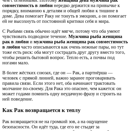
чем с огненными. Поэтому
женщина дева мужчина рак
совместимость в любви
нередко держится на привычке к
порядку, вниманию к деталям и общей любви к тишине в
доме. Дева помогает Раку не тонуть в эмоциях, а он помогает
ей не высохнуть от постоянной критики себя и мира.
С Рыбами связь обычно идёт мягче, потому что оба умеют
чувствовать подводное течение.
Мужчина рыба женщина
рак в любви
и
мужчина рыба женщина рак совместимость
в любви
часто описываются как очень нежные пары, но тут
тоже есть риск: оба могут сострадать друг другу вместо того,
чтобы решить бытовой вопрос. Тепло есть, а почвы под
ногами мало.
В более жёстких союзах, где он — Рак, а партнёрша —
человек с прямой линией, важно заранее проговаривать
правила связи. Если этого нет, оба начинают трактовать
молчание по-своему. Для Рака это опаснее, чем кажется: он
может годами помнить одну неудачную фразу и строить на
ней поведение.
Как Рак возвращается к теплу
Рак возвращается не на громкий зов, а на ощущение
безопасности. Он идёт туда, где его не стыдят за