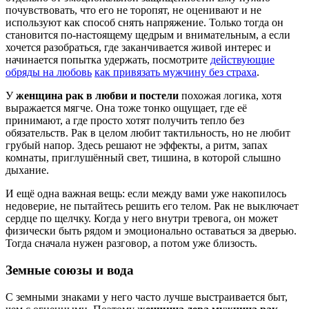
почувствовать, что его не торопят, не оценивают и не
используют как способ снять напряжение. Только тогда он
становится по-настоящему щедрым и внимательным, а если
хочется разобраться, где заканчивается живой интерес и
начинается попытка удержать, посмотрите
действующие
обряды на любовь
как привязать мужчину без страха
.
У
женщина рак в любви и постели
похожая логика, хотя
выражается мягче. Она тоже тонко ощущает, где её
принимают, а где просто хотят получить тепло без
обязательств. Рак в целом любит тактильность, но не любит
грубый напор. Здесь решают не эффекты, а ритм, запах
комнаты, приглушённый свет, тишина, в которой слышно
дыхание.
И ещё одна важная вещь: если между вами уже накопилось
недоверие, не пытайтесь решить его телом. Рак не выключает
сердце по щелчку. Когда у него внутри тревога, он может
физически быть рядом и эмоционально оставаться за дверью.
Тогда сначала нужен разговор, а потом уже близость.
Земные союзы и вода
С земными знаками у него часто лучше выстраивается быт,