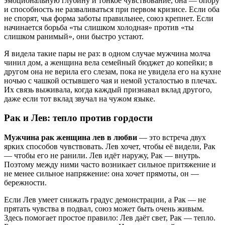
эмоциональную глубину и тонкое чувствование, она — опору
и способность не разваливаться при первом кризисе. Если оба
не спорят, чья форма заботы правильнее, союз крепнет. Если
начинается борьба «ты слишком холодная» против «ты
слишком ранимый», они быстро устают.
Я видела такие пары не раз: в одном случае мужчина молча
чинил дом, а женщина вела семейный бюджет до копейки; в
другом она не верила его слезам, пока не увидела его на кухне
ночью с чашкой остывшего чая и немой усталостью в плечах.
Их связь выживала, когда каждый признавал вклад другого,
даже если тот вклад звучал на чужом языке.
Рак и Лев: тепло против гордости
Мужчина рак женщина лев в любви
— это встреча двух
ярких способов чувствовать. Лев хочет, чтобы её видели, Рак
— чтобы его не ранили. Лев идёт наружу, Рак — внутрь.
Поэтому между ними часто возникает сильное притяжение и
не менее сильное напряжение: она хочет прямоты, он —
бережности.
Если Лев умеет снижать градус демонстрации, а Рак — не
прятать чувства в подвал, союз может быть очень живым.
Здесь помогает простое правило: Лев даёт свет, Рак — тепло.