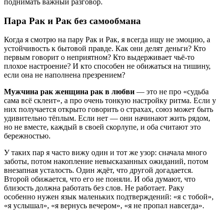
поднимать важный разговор.
Пара Рак и Рак без самообмана
Когда я смотрю на пару Рак и Рак, я всегда ищу не эмоцию, а
устойчивость к бытовой правде. Как они делят деньги? Кто
первым говорит о неприятном? Кто выдерживает чьё-то
плохое настроение? И кто способен не обижаться на тишину,
если она не наполнена презрением?
Мужчина рак женщина рак в любви
— это не про «судьба
сама всё склеит», а про очень тонкую настройку ритма. Если у
них получается открыто говорить о страхах, союз может быть
удивительно тёплым. Если нет — они начинают жить рядом,
но не вместе, каждый в своей скорлупе, и оба считают это
бережностью.
У таких пар я часто вижу один и тот же узор: сначала много
заботы, потом накопление невысказанных ожиданий, потом
внезапная усталость. Один ждёт, что другой догадается.
Второй обижается, что его не поняли. И оба думают, что
близость должна работать без слов. Не работает. Раку
особенно нужен язык маленьких подтверждений: «я с тобой»,
«я услышал», «я вернусь вечером», «я не пропал навсегда».