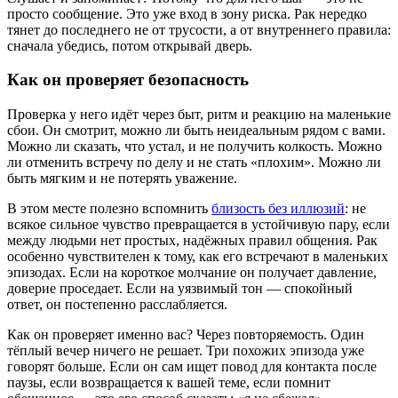
просто сообщение. Это уже вход в зону риска. Рак нередко
тянет до последнего не от трусости, а от внутреннего правила:
сначала убедись, потом открывай дверь.
Как он проверяет безопасность
Проверка у него идёт через быт, ритм и реакцию на маленькие
сбои. Он смотрит, можно ли быть неидеальным рядом с вами.
Можно ли сказать, что устал, и не получить колкость. Можно
ли отменить встречу по делу и не стать «плохим». Можно ли
быть мягким и не потерять уважение.
В этом месте полезно вспомнить
близость без иллюзий
: не
всякое сильное чувство превращается в устойчивую пару, если
между людьми нет простых, надёжных правил общения. Рак
особенно чувствителен к тому, как его встречают в маленьких
эпизодах. Если на короткое молчание он получает давление,
доверие проседает. Если на уязвимый тон — спокойный
ответ, он постепенно расслабляется.
Как он проверяет именно вас? Через повторяемость. Один
тёплый вечер ничего не решает. Три похожих эпизода уже
говорят больше. Если он сам ищет повод для контакта после
паузы, если возвращается к вашей теме, если помнит