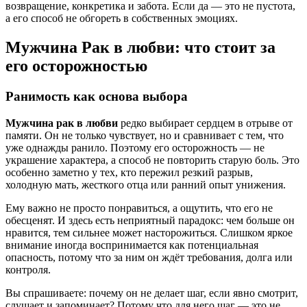
возвращение, конкретика и забота. Если да — это не пустота,
а его способ не обгореть в собственных эмоциях.
Мужчина Рак в любви: что стоит за
его осторожностью
Ранимость как основа выбора
Мужчина рак в любви
редко выбирает сердцем в отрыве от
памяти. Он не только чувствует, но и сравнивает с тем, что
уже однажды ранило. Поэтому его осторожность — не
украшение характера, а способ не повторить старую боль. Это
особенно заметно у тех, кто пережил резкий разрыв,
холодную мать, жесткого отца или ранний опыт унижения.
Ему важно не просто понравиться, а ощутить, что его не
обесценят. И здесь есть неприятный парадокс: чем больше он
нравится, тем сильнее может насторожиться. Слишком яркое
внимание иногда воспринимается как потенциальная
опасность, потому что за ним он ждёт требования, долга или
контроля.
Вы спрашиваете: почему он не делает шаг, если явно смотрит,
слушает и запоминает? Потому что для него шаг — это не