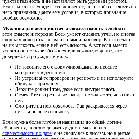
чувствительность и не заставляют быть удобным роботом.
Если вы хотите увидеть его движение, не пытайтесь тянуть из
него признания. Дайте ему условия, в которых признание
вообще возможно.
Мужчина рак женщина весы совместимость в любви
в
этом смысле интересна: Весы умеют сгладить углы, но иногда
слишком долго откладывают прямой разговор. Рак отвечает
на их мягкость, если в ней есть ясность. А вот если вместо
ясности он получает бесконечную вежливую дымку, его
доверие быстро уходит в ноль.
Не торопите его с формулировками, но просите
конкретику в действиях.
Не устраивайте проверок на ревность и не используйте
обиду как приманку.
Держите ровный тон, даже если внутри трясёт.
Отмечайте его реальные шаги, а не только то, чего пока
нет.
Смотрите на повторяемость: Рак раскрывается через
цикл, а не через вспышку.
Если нужна более глубокая навигация по общей логике
сближения, полезно держать рядом и материал
о
совместимости по дате
: я не свожу всё к числам, но в ритме
пары цифры часто показывают, кто ускоряет, кто тормозит и