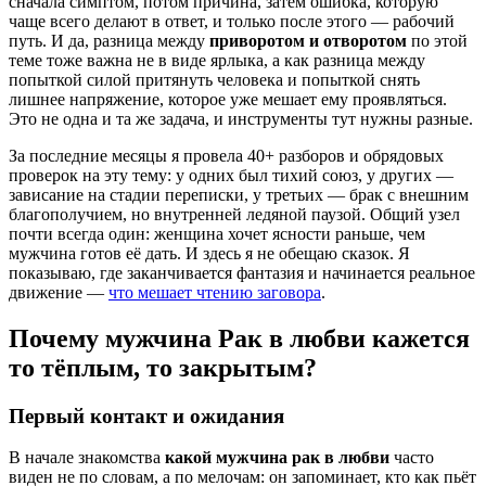
сначала симптом, потом причина, затем ошибка, которую
чаще всего делают в ответ, и только после этого — рабочий
путь. И да, разница между
приворотом и отворотом
по этой
теме тоже важна не в виде ярлыка, а как разница между
попыткой силой притянуть человека и попыткой снять
лишнее напряжение, которое уже мешает ему проявляться.
Это не одна и та же задача, и инструменты тут нужны разные.
За последние месяцы я провела 40+ разборов и обрядовых
проверок на эту тему: у одних был тихий союз, у других —
зависание на стадии переписки, у третьих — брак с внешним
благополучием, но внутренней ледяной паузой. Общий узел
почти всегда один: женщина хочет ясности раньше, чем
мужчина готов её дать. И здесь я не обещаю сказок. Я
показываю, где заканчивается фантазия и начинается реальное
движение —
что мешает чтению заговора
.
Почему мужчина Рак в любви кажется
то тёплым, то закрытым?
Первый контакт и ожидания
В начале знакомства
какой мужчина рак в любви
часто
виден не по словам, а по мелочам: он запоминает, кто как пьёт