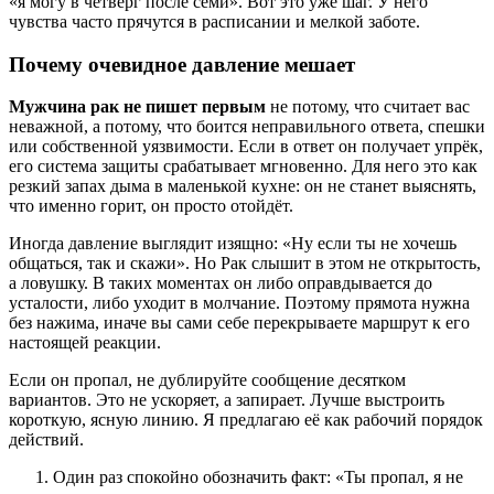
«я могу в четверг после семи». Вот это уже шаг. У него
чувства часто прячутся в расписании и мелкой заботе.
Почему очевидное давление мешает
Мужчина рак не пишет первым
не потому, что считает вас
неважной, а потому, что боится неправильного ответа, спешки
или собственной уязвимости. Если в ответ он получает упрёк,
его система защиты срабатывает мгновенно. Для него это как
резкий запах дыма в маленькой кухне: он не станет выяснять,
что именно горит, он просто отойдёт.
Иногда давление выглядит изящно: «Ну если ты не хочешь
общаться, так и скажи». Но Рак слышит в этом не открытость,
а ловушку. В таких моментах он либо оправдывается до
усталости, либо уходит в молчание. Поэтому прямота нужна
без нажима, иначе вы сами себе перекрываете маршрут к его
настоящей реакции.
Если он пропал, не дублируйте сообщение десятком
вариантов. Это не ускоряет, а запирает. Лучше выстроить
короткую, ясную линию. Я предлагаю её как рабочий порядок
действий.
Один раз спокойно обозначить факт: «Ты пропал, я не