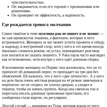
чувствительностью.
Он закрывается, если его торопят с признаниями или
решениями.
Он проверяет не эффектность, а надёжность.
Где рождается тревога молчания
Самое тяжёлое в теме
мужчина рак не пишет и не звонит
—
не сам промежуток тишины, а фантазии, которые в него
встраиваются. Женщина за час может успеть прожить и обиду,
и надежду, и внутренний спор, хотя у него в это время иногда
банально сломался режим, он устал, переваривает разговор
или пытается не сказать лишнего. У Рака пауза часто выглядит
как исчезновение, хотя внутри у него идёт длинная сборка.
Я вспоминаю женщину из Перми: она жаловалась, что он то
приносит ей домашний пирог, то пропадает на три дня без
объяснений. Ей казалось, что у него «две личности». А у него
на деле была очень жёсткая реакция на её резкие замечания в
переписке: он не спорил, не хлопал дверью, а уходил в
тишину, чтобы не начать грубить. Когда она сменила тон и
перестала писать длинные тревожные простыни, его
сообщения стали короче, но регулярнее.
Другой случай — женщина из Тулы, которая ждала от него