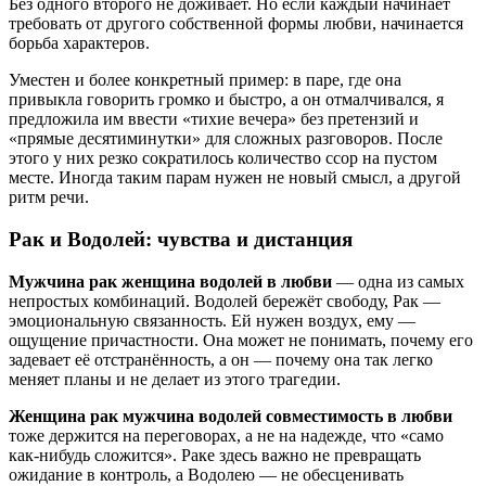
Без одного второго не доживает. Но если каждый начинает
требовать от другого собственной формы любви, начинается
борьба характеров.
Уместен и более конкретный пример: в паре, где она
привыкла говорить громко и быстро, а он отмалчивался, я
предложила им ввести «тихие вечера» без претензий и
«прямые десятиминутки» для сложных разговоров. После
этого у них резко сократилось количество ссор на пустом
месте. Иногда таким парам нужен не новый смысл, а другой
ритм речи.
Рак и Водолей: чувства и дистанция
Мужчина рак женщина водолей в любви
— одна из самых
непростых комбинаций. Водолей бережёт свободу, Рак —
эмоциональную связанность. Ей нужен воздух, ему —
ощущение причастности. Она может не понимать, почему его
задевает её отстранённость, а он — почему она так легко
меняет планы и не делает из этого трагедии.
Женщина рак мужчина водолей совместимость в любви
тоже держится на переговорах, а не на надежде, что «само
как-нибудь сложится». Раке здесь важно не превращать
ожидание в контроль, а Водолею — не обесценивать