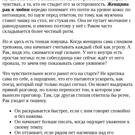
чувствах, а та, кто не стыдит его за осторожность.
Женщина
рак в любви
нередко понимает это почти на уровне кожи: по
интонации, по паузе перед ответом, по тому, как мужчина
ставит чашку на стол, не стукая ею. Она не путает молчание с
равнодушием, и именно поэтому у неё с Раком часто
складывается более честный ритм.
Но и здесь есть тонкая ловушка. Когда женщина сама слишком
тревожна, она начинает считывать каждый сбой как угрозу. А
Рак, видя это, сжимается ещё сильнее. У него внутри есть
простая логика: если собеседница уже сейчас ждёт от него
провала, то зачем ему показывать самое уязвимое?
Что чувствительнее всего ранит его на старте? Не критика
сама по себе, а ощущение, что его пытаются ускорить, как
поезд, который ещё только подал сигнал. Он может выдержать
прямой разговор, но плохо переносит тон, в котором уже
вынесен приговор. Там, где другая стихия ответила бы резче,
Рак уходит в тишину.
Он раскрывается быстрее, если с ним говорят спокойно
и без нажима.
Он начинает больше писать, когда ощущает уважение к
своему темпу.
Он оттаивает, если рядом нет насмешки над его