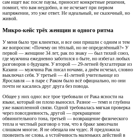
сам ищет вас после паузы, приносит конкретные решения,
помнит, что вам неудобно, и не исчезает при первом
напряжении, это уже ответ. Не идеальный, не сказочный, но
живой.
Микро-кейс трёх женщин и одного ритма
У меня было три клиентки, и все они пришли с одним и тем
же вопросом: «Почему он тёплый, но не определённый?» У
первой — женщине 34 лет, рак по знаку — был тихий союз,
где мужчина ежедневно заботился о быте, но избегал любых
разговоров о будущем. У второй — 29-летней бухгалтерше из
Казани — мужчина Рак писал ночами, а днём исчезал, словно
выключал себя. У третьей — 41-летней учительнице из
Ярославля — в паре с Раком было всё официально, но они
почти не касались друг друга без повода.
Общее у них одно: все трое требовали от Рака ясности на
языке, который он плохо выносил. Разное — темп и глубина
уже накопленной связи. Одной требовалась мягкая проверка
через повседневность, другой — прекращение
обвинительного тона, третьей — возвращение физического
тепла и честный разговор о том, что в браке замолчали
слишком многое. Я не обещала им чудес. Я предложила
проверить не слова, а устойчивость маленьких действий в