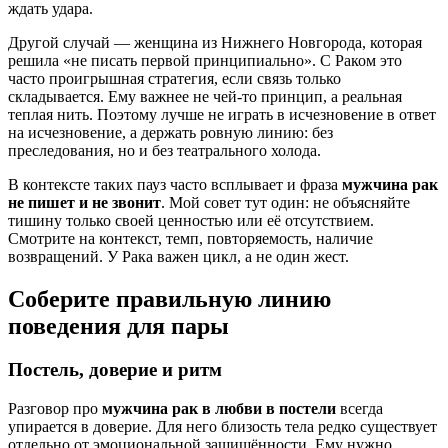
ждать удара.
Другой случай — женщина из Нижнего Новгорода, которая
решила «не писать первой принципиально». С Раком это
часто проигрышная стратегия, если связь только
складывается. Ему важнее не чей-то принцип, а реальная
теплая нить. Поэтому лучше не играть в исчезновение в ответ
на исчезновение, а держать ровную линию: без
преследования, но и без театрального холода.
В контексте таких пауз часто всплывает и фраза
мужчина рак
не пишет и не звонит
. Мой совет тут один: не объясняйте
тишину только своей ценностью или её отсутствием.
Смотрите на контекст, темп, повторяемость, наличие
возвращений. У Рака важен цикл, а не один жест.
Соберите правильную линию
поведения для пары
Постель, доверие и ритм
Разговор про
мужчина рак в любви в постели
всегда
упирается в доверие. Для него близость тела редко существует
отдельно от эмоциональной защищённости. Ему нужно