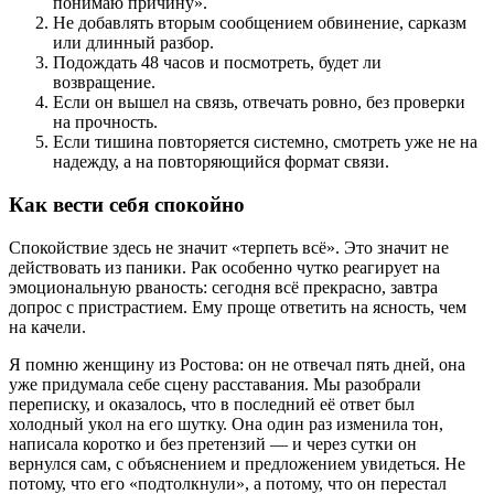
понимаю причину».
Не добавлять вторым сообщением обвинение, сарказм
или длинный разбор.
Подождать 48 часов и посмотреть, будет ли
возвращение.
Если он вышел на связь, отвечать ровно, без проверки
на прочность.
Если тишина повторяется системно, смотреть уже не на
надежду, а на повторяющийся формат связи.
Как вести себя спокойно
Спокойствие здесь не значит «терпеть всё». Это значит не
действовать из паники. Рак особенно чутко реагирует на
эмоциональную рваность: сегодня всё прекрасно, завтра
допрос с пристрастием. Ему проще ответить на ясность, чем
на качели.
Я помню женщину из Ростова: он не отвечал пять дней, она
уже придумала себе сцену расставания. Мы разобрали
переписку, и оказалось, что в последний её ответ был
холодный укол на его шутку. Она один раз изменила тон,
написала коротко и без претензий — и через сутки он
вернулся сам, с объяснением и предложением увидеться. Не
потому, что его «подтолкнули», а потому, что он перестал