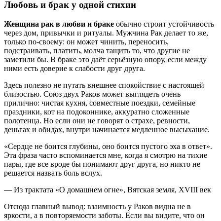
Любовь и брак у одной стихии
Женщина рак в любви и браке
обычно строит устойчивость
через дом, привычки и ритуалы. Мужчина Рак делает то же,
только по-своему: он может чинить, переносить,
подстраивать, платить, молча тащить то, что другие не
заметили бы. В браке это даёт серьёзную опору, если между
ними есть доверие к слабости друг друга.
Здесь полезно не путать внешнее спокойствие с настоящей
близостью. Союз двух Раков может выглядеть очень
прилично: чистая кухня, совместные поездки, семейные
праздники, кот на подоконнике, аккуратно сложенные
полотенца. Но если они не говорят о страхе, ревности,
деньгах и обидах, внутри начинается медленное высыхание.
«Сердце не боится глубины, оно боится пустого эха в ответ».
Эта фраза часто вспоминается мне, когда я смотрю на тихие
пары, где все вроде бы понимают друг друга, но никто не
решается назвать боль вслух.
— Из трактата «О домашнем огне», Вятская земля, XVIII век
Отсюда главный вывод: взаимность у Раков видна не в
яркости, а в повторяемости заботы. Если вы видите, что он