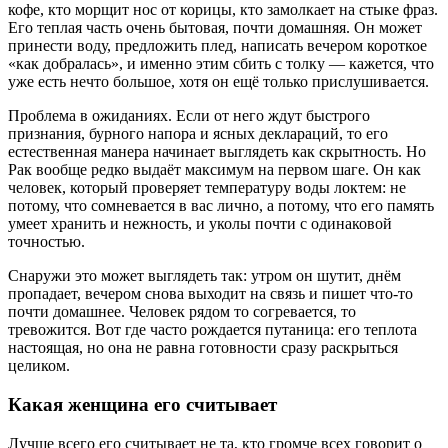
кофе, кто морщит нос от корицы, кто замолкает на стыке фраз.
Его теплая часть очень бытовая, почти домашняя. Он может
принести воду, предложить плед, написать вечером короткое
«как добралась», и именно этим сбить с толку — кажется, что
уже есть нечто большое, хотя он ещё только прислушивается.
Проблема в ожиданиях. Если от него ждут быстрого
признания, бурного напора и ясных деклараций, то его
естественная манера начинает выглядеть как скрытность. Но
Рак вообще редко выдаёт максимум на первом шаге. Он как
человек, который проверяет температуру воды локтем: не
потому, что сомневается в вас лично, а потому, что его память
умеет хранить и нежность, и уколы почти с одинаковой
точностью.
Снаружи это может выглядеть так: утром он шутит, днём
пропадает, вечером снова выходит на связь и пишет что-то
почти домашнее. Человек рядом то согревается, то
тревожится. Вот где часто рождается путаница: его теплота
настоящая, но она не равна готовности сразу раскрыться
целиком.
Какая женщина его считывает
Лучше всего его считывает не та, кто громче всех говорит о