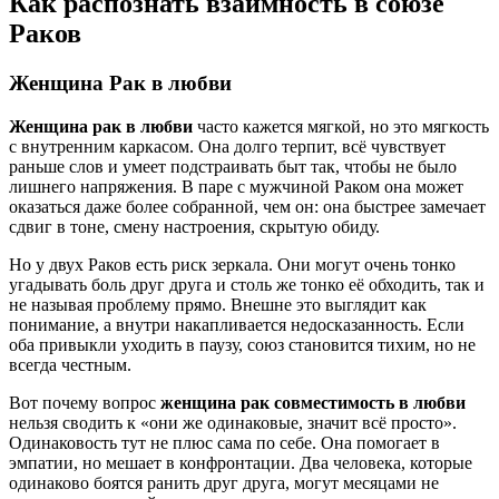
Как распознать взаимность в союзе
Раков
Женщина Рак в любви
Женщина рак в любви
часто кажется мягкой, но это мягкость
с внутренним каркасом. Она долго терпит, всё чувствует
раньше слов и умеет подстраивать быт так, чтобы не было
лишнего напряжения. В паре с мужчиной Раком она может
оказаться даже более собранной, чем он: она быстрее замечает
сдвиг в тоне, смену настроения, скрытую обиду.
Но у двух Раков есть риск зеркала. Они могут очень тонко
угадывать боль друг друга и столь же тонко её обходить, так и
не называя проблему прямо. Внешне это выглядит как
понимание, а внутри накапливается недосказанность. Если
оба привыкли уходить в паузу, союз становится тихим, но не
всегда честным.
Вот почему вопрос
женщина рак совместимость в любви
нельзя сводить к «они же одинаковые, значит всё просто».
Одинаковость тут не плюс сама по себе. Она помогает в
эмпатии, но мешает в конфронтации. Два человека, которые
одинаково боятся ранить друг друга, могут месяцами не