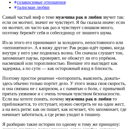
созависимые отношения
талисман любви
Самый частый миф о теме
мужчина рак в любви
звучит так:
если он молчит, значит не чувствует. Я бы сказала иначе: если
он молчит, он часто как раз и чувствует слишком много,
поэтому бережёт себя и собеседницу от лишнего шума.
Из-за этого его принимают за холодного, непостоянного или
«непонятного». А я вижу другое: Рак редко идёт прямо, когда
внутри у него уже поднялась волна. Он сначала слушает тон,
запоминает паузы, проверяет, не обожгут ли его упрёком,
насмешкой или торопливостью. Внешне это выглядит как
задержка, а по сути — как осторожный вход в близость.
Поэтому простое решение «поторопить, выяснить, дожать»
здесь обычно только портит дело. У этого знака своя скорость,
и она связана не с капризом, а с памятью о боли, с привычкой
прятать уязвимое и с очень точным чувством безопасности.
Если вы хотите понять, почему
мужчина рак в любви
то
приближается, то отступает, нужно смотреть не на один жест,
а на весь ритм: как он пишет, как исчезает, что запоминает, где
начинает заботиться, а где резко уходит в тишину.
Я разбираю такие истории по одному и тому же принципу: