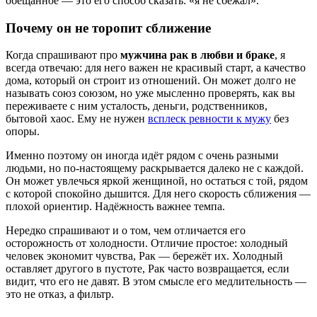
обещанное — это его способ сказать: «я не сбежал».
Почему он не торопит сближение
Когда спрашивают про
мужчина рак в любви и браке
, я
всегда отвечаю: для него важен не красивый старт, а качество
дома, который он строит из отношений. Он может долго не
называть союз союзом, но уже мысленно проверять, как вы
переживаете с ним усталость, деньги, родственников,
бытовой хаос. Ему не нужен
всплеск ревности к мужу
без
опоры.
Именно поэтому он иногда идёт рядом с очень разными
людьми, но по-настоящему раскрывается далеко не с каждой.
Он может увлечься яркой женщиной, но остаться с той, рядом
с которой спокойно дышится. Для него скорость сближения —
плохой ориентир. Надёжность важнее темпа.
Нередко спрашивают и о том, чем отличается его
осторожность от холодности. Отличие простое: холодный
человек экономит чувства, Рак — бережёт их. Холодный
оставляет другого в пустоте, Рак часто возвращается, если
видит, что его не давят. В этом смысле его медлительность —
это не отказ, а фильтр.