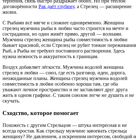
терпения, связь быстро раздражает обоих. Но при тёплой
договорённости
Рак даёт глубину
, а Стрелец — расширение
жизни.
С Рыбами всё мягче и сложнее одновременно. Женщина
стрелец мужчина рыбы в любви часто строится на мечте и
сострадании, но один живёт прямо, другой — волнами.
Мужчина стрелец женщина рыбы совместимость в любви
бывает красивой, если Стрелец не рубит тонкие переживания
Рыб, а Рыбы не требуют постоянного растворения. Здесь
нужна нежность и аккуратность к границам.
Воздух добавляет лёгкости. Мужчина водолей женщина
стрелец в любви — союз, где есть разговор, идеи, дорога,
неожиданные планы. Женщина стрелец мужчина водолей
совместимость в любви особенно хороша там, где оба
уважают личное пространство и не заставляют друг друга
жить в одном графике. С таким союзом легче не душить и не
скучать.
Сходство, которое помогает
Похожесть с другим Стрельцом — штука интересная и не
всегда простая. Как стрельцу мужчине завоевать стрельца
женщину? Не давлением, а искренним интересом, свободой и