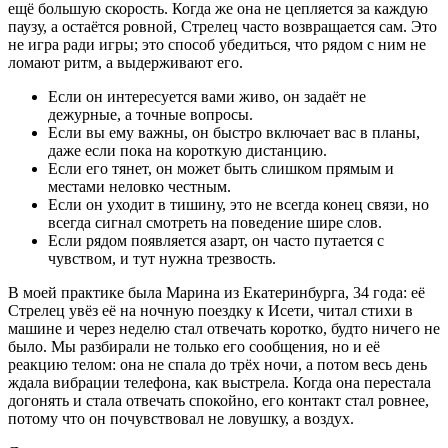
ещё большую скорость. Когда же она не цепляется за каждую
паузу, а остаётся ровной, Стрелец часто возвращается сам. Это
не игра ради игры; это способ убедиться, что рядом с ним не
ломают ритм, а выдерживают его.
Если он интересуется вами живо, он задаёт не
дежурные, а точные вопросы.
Если вы ему важны, он быстро включает вас в планы,
даже если пока на короткую дистанцию.
Если его тянет, он может быть слишком прямым и
местами неловко честным.
Если он уходит в тишину, это не всегда конец связи, но
всегда сигнал смотреть на поведение шире слов.
Если рядом появляется азарт, он часто путается с
чувством, и тут нужна трезвость.
В моей практике была Марина из Екатеринбурга, 34 года: её
Стрелец увёз её на ночную поездку к Исети, читал стихи в
машине и через неделю стал отвечать коротко, будто ничего не
было. Мы разбирали не только его сообщения, но и её
реакцию телом: она не спала до трёх ночи, а потом весь день
ждала вибрации телефона, как выстрела. Когда она перестала
догонять и стала отвечать спокойно, его контакт стал ровнее,
потому что он почувствовал не ловушку, а воздух.