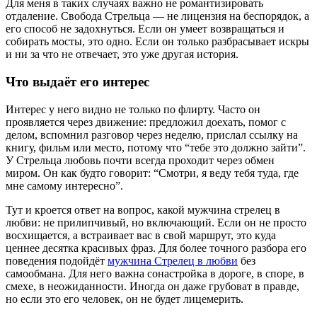
Для меня в таких случаях важно не романтизировать
отдаление. Свобода Стрельца — не лицензия на беспорядок, а
его способ не задохнуться. Если он умеет возвращаться и
собирать мосты, это одно. Если он только разбрасывает искры
и ни за что не отвечает, это уже другая история.
Что выдаёт его интерес
Интерес у него видно не только по флирту. Часто он
проявляется через движение: предложил доехать, помог с
делом, вспомнил разговор через неделю, прислал ссылку на
книгу, фильм или место, потому что “тебе это должно зайти”.
У Стрельца любовь почти всегда проходит через обмен
миром. Он как будто говорит: “Смотри, я веду тебя туда, где
мне самому интересно”.
Тут и кроется ответ на вопрос, какой мужчина стрелец в
любви: не прилипчивый, но включающий. Если он не просто
восхищается, а встраивает вас в свой маршрут, это куда
ценнее десятка красивых фраз. Для более точного разбора его
поведения подойдёт
мужчина Стрелец в любви
без
самообмана. Для него важна сонастройка в дороге, в споре, в
смехе, в неожиданности. Иногда он даже грубоват в правде,
но если это его человек, он не будет лицемерить.