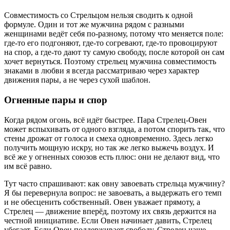
Совместимость со Стрельцом нельзя сводить к одной
формуле. Один и тот же мужчина рядом с разными
женщинами ведёт себя по-разному, потому что меняется поле:
где-то его подгоняют, где-то согревают, где-то провоцируют
на спор, а где-то дают ту самую свободу, после которой он сам
хочет вернуться. Поэтому стрельец мужчина совместимость
знаками в любви я всегда рассматриваю через характер
движения пары, а не через сухой шаблон.
Огненные пары и спор
Когда рядом огонь, всё идёт быстрее. Пара Стрелец-Овен
может вспыхивать от одного взгляда, а потом спорить так, что
стены дрожат от голоса и смеха одновременно. Здесь легко
получить мощную искру, но так же легко выжечь воздух. И
всё же у огненных союзов есть плюс: они не делают вид, что
им всё равно.
Тут часто спрашивают: как овну завоевать стрельца мужчину?
Я бы перевернула вопрос: не завоевать, а выдержать его темп
и не обесценить собственный. Овен уважает прямоту, а
Стрелец — движение вперёд, поэтому их связь держится на
честной инициативе. Если Овен начинает давить, Стрелец
убегает. Если Овен поддерживает свободу, Стрелец чаще