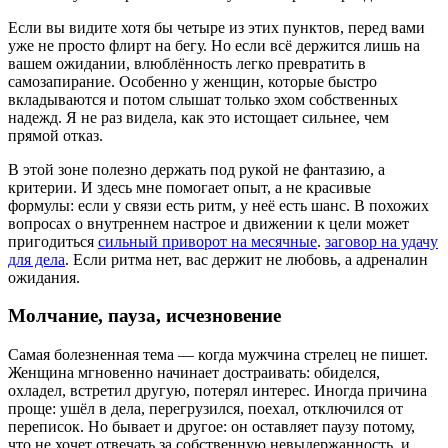
Если вы видите хотя бы четыре из этих пунктов, перед вами
уже не просто флирт на бегу. Но если всё держится лишь на
вашем ожидании, влюблённость легко превратить в
самозапирание. Особенно у женщин, которые быстро
вкладываются и потом слышат только эхом собственных
надежд. Я не раз видела, как это истощает сильнее, чем
прямой отказ.
В этой зоне полезно держать под рукой не фантазию, а
критерии. И здесь мне помогает опыт, а не красивые
формулы: если у связи есть ритм, у неё есть шанс. В похожих
вопросах о внутреннем настрое и движении к цели может
пригодиться
сильный приворот на месячные
.
заговор на удачу
для дела
. Если ритма нет, вас держит не любовь, а адреналин
ожидания.
Молчание, пауза, исчезновение
Самая болезненная тема — когда мужчина стрелец не пишет.
Женщина мгновенно начинает достраивать: обиделся,
охладел, встретил другую, потерял интерес. Иногда причина
проще: ушёл в дела, перегрузился, поехал, отключился от
переписок. Но бывает и другое: он оставляет паузу потому,
что не хочет отвечать за собственную невыдержанность, и