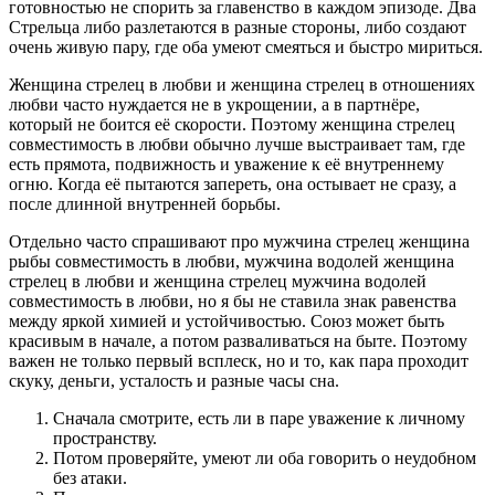
готовностью не спорить за главенство в каждом эпизоде. Два
Стрельца либо разлетаются в разные стороны, либо создают
очень живую пару, где оба умеют смеяться и быстро мириться.
Женщина стрелец в любви и женщина стрелец в отношениях
любви часто нуждается не в укрощении, а в партнёре,
который не боится её скорости. Поэтому женщина стрелец
совместимость в любви обычно лучше выстраивает там, где
есть прямота, подвижность и уважение к её внутреннему
огню. Когда её пытаются запереть, она остывает не сразу, а
после длинной внутренней борьбы.
Отдельно часто спрашивают про мужчина стрелец женщина
рыбы совместимость в любви, мужчина водолей женщина
стрелец в любви и женщина стрелец мужчина водолей
совместимость в любви, но я бы не ставила знак равенства
между яркой химией и устойчивостью. Союз может быть
красивым в начале, а потом разваливаться на быте. Поэтому
важен не только первый всплеск, но и то, как пара проходит
скуку, деньги, усталость и разные часы сна.
Сначала смотрите, есть ли в паре уважение к личному
пространству.
Потом проверяйте, умеют ли оба говорить о неудобном
без атаки.