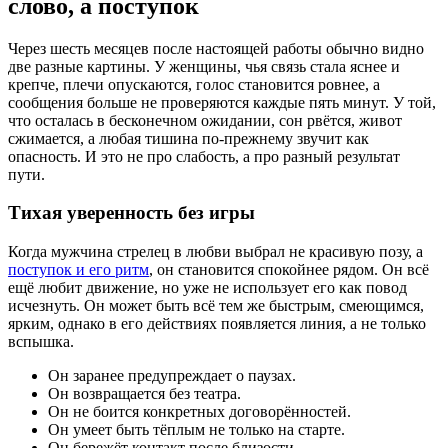
слово, а поступок
Через шесть месяцев после настоящей работы обычно видно
две разные картины. У женщины, чья связь стала яснее и
крепче, плечи опускаются, голос становится ровнее, а
сообщения больше не проверяются каждые пять минут. У той,
что осталась в бесконечном ожидании, сон рвётся, живот
сжимается, а любая тишина по-прежнему звучит как
опасность. И это не про слабость, а про разный результат
пути.
Тихая уверенность без игры
Когда мужчина стрелец в любви выбрал не красивую позу, а
поступок и его ритм
, он становится спокойнее рядом. Он всё
ещё любит движение, но уже не использует его как повод
исчезнуть. Он может быть всё тем же быстрым, смеющимся,
ярким, однако в его действиях появляется линия, а не только
вспышка.
Он заранее предупреждает о паузах.
Он возвращается без театра.
Он не боится конкретных договорённостей.
Он умеет быть тёплым не только на старте.
Он бережёт контакт после близости.