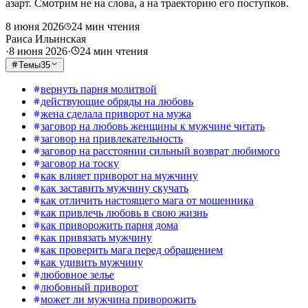
азарт. Смотрим не на слова, а на траекторию его поступков.
8 июня 2026
24
мин чтения
Раиса Ильинская
·
8 июня 2026
·
24
мин чтения
Темы
35
вернуть парня молитвой
действующие обряды на любовь
жена сделала приворот на мужа
заговор на любовь женщины к мужчине читать
заговор на привлекательность
заговор на расстоянии сильный возврат любимого
заговор на тоску
как влияет приворот на мужчину
как заставить мужчину скучать
как отличить настоящего мага от мошенника
как привлечь любовь в свою жизнь
как приворожить парня дома
как привязать мужчину
как проверить мага перед обращением
как удивить мужчину
любовное зелье
любовный приворот
может ли мужчина приворожить