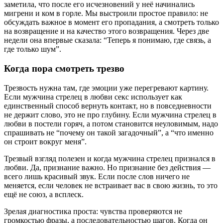
заметила, что после его исчезновений у неё начинались
мигрени и ком в горле. Мы выстроили простое правило: не
обсуждать важное в момент его пропадания, а смотреть только
на возвращение и на качество этого возвращения. Через две
недели она впервые сказала: “Теперь я понимаю, где связь, а
где только шум”.
Когда пора смотреть трезво
Трезвость нужна там, где эмоции уже перегревают картину.
Если мужчина стрелец в любви секс использует как
единственный способ вернуть контакт, но в повседневности
не держит слово, это не про глубину. Если мужчина стрелец в
любви в постели горяч, а потом становится неуловимым, надо
спрашивать не “почему он такой загадочный”, а “что именно
он строит вокруг меня”.
Трезвый взгляд полезен и когда мужчина стрелец признался в
любви. Да, признание важно. Но признание без действия —
всего лишь красивый звук. Если после слов ничего не
меняется, если человек не встраивает вас в свою жизнь, то это
ещё не союз, а всплеск.
Зрелая диагностика проста: чувства проверяются не
громкостью фразы, а последовательностью шагов. Когда он