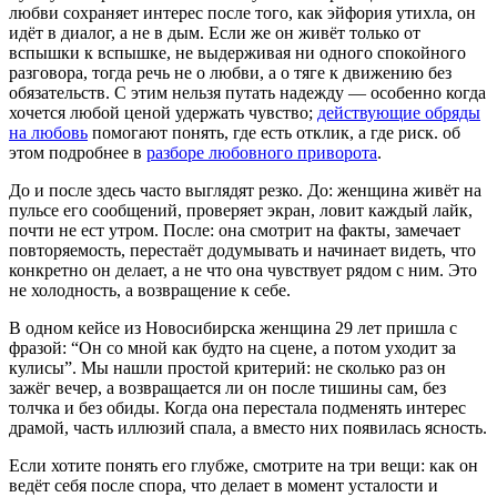
любви сохраняет интерес после того, как эйфория утихла, он
идёт в диалог, а не в дым. Если же он живёт только от
вспышки к вспышке, не выдерживая ни одного спокойного
разговора, тогда речь не о любви, а о тяге к движению без
обязательств. С этим нельзя путать надежду — особенно когда
хочется любой ценой удержать чувство;
действующие обряды
на любовь
помогают понять, где есть отклик, а где риск. об
этом подробнее в
разборе любовного приворота
.
До и после здесь часто выглядят резко. До: женщина живёт на
пульсе его сообщений, проверяет экран, ловит каждый лайк,
почти не ест утром. После: она смотрит на факты, замечает
повторяемость, перестаёт додумывать и начинает видеть, что
конкретно он делает, а не что она чувствует рядом с ним. Это
не холодность, а возвращение к себе.
В одном кейсе из Новосибирска женщина 29 лет пришла с
фразой: “Он со мной как будто на сцене, а потом уходит за
кулисы”. Мы нашли простой критерий: не сколько раз он
зажёг вечер, а возвращается ли он после тишины сам, без
толчка и без обиды. Когда она перестала подменять интерес
драмой, часть иллюзий спала, а вместо них появилась ясность.
Если хотите понять его глубже, смотрите на три вещи: как он
ведёт себя после спора, что делает в момент усталости и