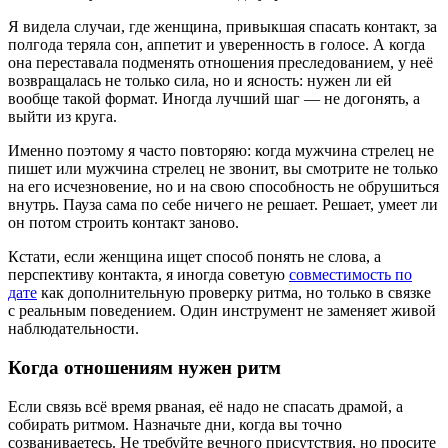
Я видела случаи, где женщина, привыкшая спасать контакт, за
полгода теряла сон, аппетит и уверенность в голосе. А когда
она переставала подменять отношения преследованием, у неё
возвращалась не только сила, но и ясность: нужен ли ей
вообще такой формат. Иногда лучший шаг — не догонять, а
выйти из круга.
Именно поэтому я часто повторяю: когда мужчина стрелец не
пишет или мужчина стрелец не звонит, вы смотрите не только
на его исчезновение, но и на свою способность не обрушиться
внутрь. Пауза сама по себе ничего не решает. Решает, умеет ли
он потом строить контакт заново.
Кстати, если женщина ищет способ понять не слова, а
перспективу контакта, я иногда советую
совместимость по
дате
как дополнительную проверку ритма, но только в связке
с реальным поведением. Один инструмент не заменяет живой
наблюдательности.
Когда отношениям нужен ритм
Если связь всё время рваная, её надо не спасать драмой, а
собирать ритмом. Назначьте дни, когда вы точно
созваниваетесь. Не требуйте вечного присутствия, но просите