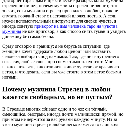
Для ориентира я дам и практические разборы: когда мужчина
стрелец не пишет, почему мужчина стрелец не звонит, что
значит, если мужчина стрелец признался в любви, и как не
спутать горячий старт с настоящей вложенностью. А если
нужен вспомогательный инструмент для сверки чувств, я
иногда советую
приворот на имя человека
таро на чувства
мужчины
не как приговор, а как способ снять туман и увидеть
динамику без самообмана.
Сразу оговорю и границу: я не берусь за ситуации, где
женщина хочет “удержать любой ценой” или заставить
человека выбирать под нажимом. Там, где нет внутреннего
согласия, любые слова про совместимость пустеют. Мне
важнее показать, как отличить живое чувство от красивого
ветра, и что делать, если вы уже стоите в этом ветре босыми
ногами.
Почему мужчина Стрелец в любви
кажется свободным, но не пустым?
В Стрельце многих сбивает одно и то же: он тёплый,
смеющийся, быстрый, иногда почти мальчишески прямой, но
при этом не держится за вас руками каждую минуту. Из-за
этого мужчина стрелец в любви легко кажется то слишком