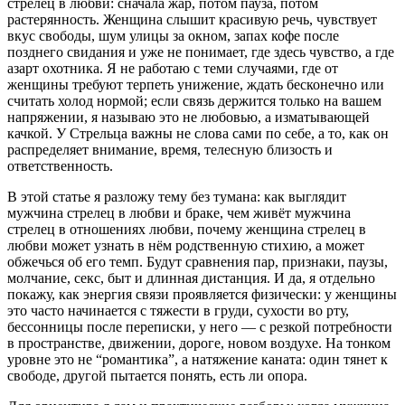
стрелец в любви: сначала жар, потом пауза, потом
растерянность. Женщина слышит красивую речь, чувствует
вкус свободы, шум улицы за окном, запах кофе после
позднего свидания и уже не понимает, где здесь чувство, а где
азарт охотника. Я не работаю с теми случаями, где от
женщины требуют терпеть унижение, ждать бесконечно или
считать холод нормой; если связь держится только на вашем
напряжении, я называю это не любовью, а изматывающей
качкой. У Стрельца важны не слова сами по себе, а то, как он
распределяет внимание, время, телесную близость и
ответственность.
В этой статье я разложу тему без тумана: как выглядит
мужчина стрелец в любви и браке, чем живёт мужчина
стрелец в отношениях любви, почему женщина стрелец в
любви может узнать в нём родственную стихию, а может
обжечься об его темп. Будут сравнения пар, признаки, паузы,
молчание, секс, быт и длинная дистанция. И да, я отдельно
покажу, как энергия связи проявляется физически: у женщины
это часто начинается с тяжести в груди, сухости во рту,
бессонницы после переписки, у него — с резкой потребности
в пространстве, движении, дороге, новом воздухе. На тонком
уровне это не “романтика”, а натяжение каната: один тянет к
свободе, другой пытается понять, есть ли опора.