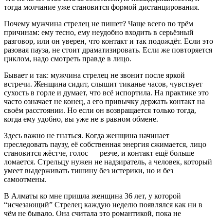
тогда молчание уже становится формой дистанцирования.
Почему мужчина стрелец не пишет? Чаще всего по трём
причинам: ему тесно, ему неудобно входить в серьёзный
разговор, или он уверен, что контакт и так подождёт. Если это
разовая пауза, не стоит драматизировать. Если же повторяется
циклом, надо смотреть правде в лицо.
Бывает и так: мужчина стрелец не звонит после яркой
встречи. Женщина сидит, слышит тиканье часов, чувствует
сухость в горле и думает, что всё испортила. На практике это
часто означает не конец, а его привычку держать контакт на
своём расстоянии. Но если он возвращается только тогда,
когда ему удобно, вы уже не в равном обмене.
Здесь важно не гнаться. Когда женщина начинает
преследовать паузу, её собственная энергия сжимается, лицо
становится жёстче, голос — резче, и контакт ещё больше
ломается. Стрельцу нужен не надзиратель, а человек, который
умеет выдерживать тишину без истерики, но и без
самоотмены.
В Алматы ко мне пришла женщина 36 лет, у которой
“исчезающий” Стрелец каждую неделю появлялся как ни в
чём не бывало. Она считала это романтикой, пока не