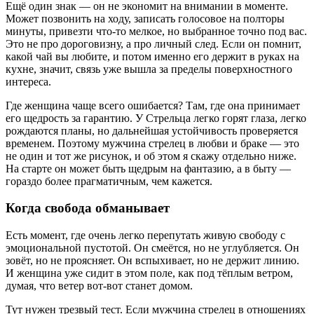
Ещё один знак — он не экономит на внимании в моменте.
Может позвонить на ходу, записать голосовое на полторы
минуты, привезти что-то мелкое, но выбранное точно под вас.
Это не про дороговизну, а про личный след. Если он помнит,
какой чай вы любите, и потом именно его держит в руках на
кухне, значит, связь уже вышла за пределы поверхностного
интереса.
Где женщина чаще всего ошибается? Там, где она принимает
его щедрость за гарантию. У Стрельца легко горят глаза, легко
рождаются планы, но дальнейшая устойчивость проверяется
временем. Поэтому мужчина стрелец в любви и браке — это
не один и тот же рисунок, и об этом я скажу отдельно ниже.
На старте он может быть щедрым на фантазию, а в быту —
гораздо более прагматичным, чем кажется.
Когда свобода обманывает
Есть момент, где очень легко перепутать живую свободу с
эмоциональной пустотой. Он смеётся, но не углубляется. Он
зовёт, но не проясняет. Он вспыхивает, но не держит линию.
И женщина уже сидит в этом поле, как под тёплым ветром,
думая, что ветер вот-вот станет домом.
Тут нужен трезвый тест. Если мужчина стрелец в отношениях