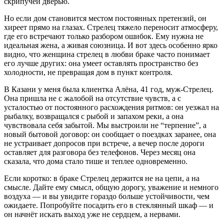
скрипучей дверью.
Но если дом становится местом постоянных претензий, он
хиреет прямо на глазах. Стрелец тяжело переносит атмосферу,
где его встречают только разбором ошибок. Ему нужна не
идеальная жена, а живая союзница. И вот здесь особенно ярко
видно, что женщина стрелец в любви браке часто понимает
его лучше других: она умеет оставлять пространство без
холодности, не превращая дом в пункт контроля.
В Казани у меня была клиентка Алёна, 41 год, муж-Стрелец.
Она пришла не с жалобой на отсутствие чувств, а с
усталостью от постоянного расхождения ритмов: он уезжал на
рыбалку, возвращался с рыбой и запахом реки, а она
чувствовала себя забытой. Мы выстроили не “терпение”, а
новый бытовой договор: он сообщает о поездках заранее, она
не устраивает допросов при встрече, а вечер после дороги
оставляет для разговора без телефонов. Через месяц она
сказала, что дома стало тише и теплее одновременно.
Если коротко: в браке Стрелец держится не на цепи, а на
смысле. Дайте ему смысл, общую дорогу, уважение и немного
воздуха — и вы увидите гораздо больше устойчивости, чем
ожидаете. Попробуйте посадить его в стеклянный шкаф — и
он начнёт искать выход уже не сердцем, а нервами.