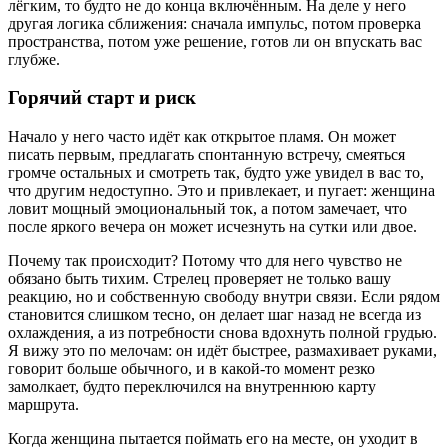
лёгким, то будто не до конца включённым. На деле у него
другая логика сближения: сначала импульс, потом проверка
пространства, потом уже решение, готов ли он впускать вас
глубже.
Горячий старт и риск
Начало у него часто идёт как открытое пламя. Он может
писать первым, предлагать спонтанную встречу, смеяться
громче остальных и смотреть так, будто уже увидел в вас то,
что другим недоступно. Это и привлекает, и пугает: женщина
ловит мощный эмоциональный ток, а потом замечает, что
после яркого вечера он может исчезнуть на сутки или двое.
Почему так происходит? Потому что для него чувство не
обязано быть тихим. Стрелец проверяет не только вашу
реакцию, но и собственную свободу внутри связи. Если рядом
становится слишком тесно, он делает шаг назад не всегда из
охлаждения, а из потребности снова вдохнуть полной грудью.
Я вижу это по мелочам: он идёт быстрее, размахивает руками,
говорит больше обычного, и в какой-то момент резко
замолкает, будто переключился на внутреннюю карту
маршрута.
Когда женщина пытается поймать его на месте, он уходит в