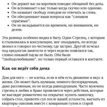
Он держит вас на коротком поводке обещаний без даты.
Он вспоминает о вас только когда скучно или одиноко.
Он называет свободу поводом не отвечать за слова.
Он обесценивает ваши вопросы как “слишком
серьёзные”.
Он не вкладывается ни временем, ни вниманием, ни
делом.
Эта разница особенно видна в быту. Один Стрелец, с которым
я сталкивалась в консультации, мог опаздывать, но всегда
звонил и говорил по-честному, где застрял. Другой исчезал
под предлогом занятости и через неделю появлялся так,
словно никакой паузы не было. Оба были
“свободолюбивыми”, но только первый оставался в контакте.
Как он ведёт себя дома
Дом для него — не клетка, если в нём есть движение и вкус к
жизни. Он может быть шумным, немного беспорядочным,
даже рассеянным, но не всегда равнодушным. Часто мужчина
стрелец в любви в браке проявляется через действия, которые
не выглядят романтично на открытке: купить лампочку,
собрать стол, привезти суп после вашей усталости, выгнать из
квартиры сквозняк вместе с комариным гулом и старой