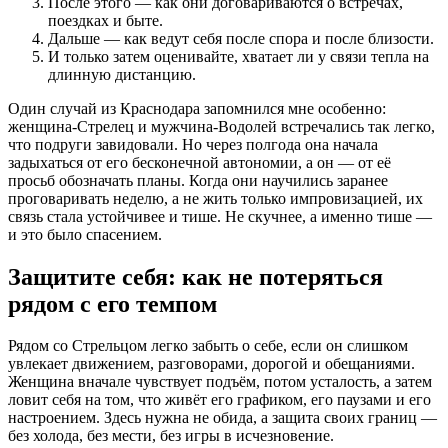
После этого — как они договариваются о встречах,
поездках и быте.
Дальше — как ведут себя после спора и после близости.
И только затем оценивайте, хватает ли у связи тепла на
длинную дистанцию.
Один случай из Краснодара запомнился мне особенно:
женщина-Стрелец и мужчина-Водолей встречались так легко,
что подруги завидовали. Но через полгода она начала
задыхаться от его бесконечной автономии, а он — от её
просьб обозначать планы. Когда они научились заранее
проговаривать неделю, а не жить только импровизацией, их
связь стала устойчивее и тише. Не скучнее, а именно тише —
и это было спасением.
Защитите себя: как не потеряться
рядом с его темпом
Рядом со Стрельцом легко забыть о себе, если он слишком
увлекает движением, разговорами, дорогой и обещаниями.
Женщина вначале чувствует подъём, потом усталость, а затем
ловит себя на том, что живёт его графиком, его паузами и его
настроением. Здесь нужна не обида, а защита своих границ —
без холода, без мести, без игры в исчезновение.