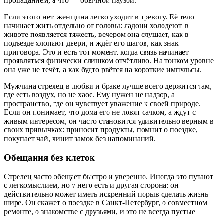
пропаданием, а что — обычной паузой.
Если этого нет, женщина легко уходит в тревогу. Её тело
начинает жить отдельно от головы: ладони холодеют, в
животе появляется тяжесть, вечером она слушает, как в
подъезде хлопают двери, и ждёт его шагов, как знак
приговора. Это и есть тот момент, когда связь начинает
проявляться физически слишком отчётливо. На тонком уровне
она уже не течёт, а как будто рвётся на короткие импульсы.
Мужчина стрелец в любви и браке лучше всего держится там,
где есть воздух, но не хаос. Ему нужен не надзор, а
пространство, где он чувствует уважение к своей природе.
Если он понимает, что дома его не ловят сачком, а ждут с
живым интересом, он часто становится удивительно верным в
своих привычках: приносит продукты, помнит о поездке,
покупает чай, чинит замок без напоминаний.
Обещания без клеток
Стрелец часто обещает быстро и уверенно. Иногда это путают
с легкомыслием, но у него есть и другая сторона: он
действительно может иметь искренний порыв сделать жизнь
шире. Он скажет о поездке в Санкт-Петербург, о совместном
ремонте, о знакомстве с друзьями, и это не всегда пустые