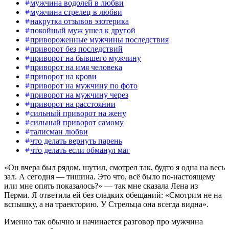
мужчина водолей в любви
мужчина стрелец в любви
накрутка отзывов эзотерика
покойный муж ушел к другой
привороженные мужчины последствия
приворот без последствий
приворот на бывшего мужчину
приворот на имя человека
приворот на крови
приворот на мужчину по фото
приворот на мужчину через
приворот на расстоянии
сильный приворот на жену
сильный приворот самому
талисман любви
что делать вернуть парень
что делать если обманул маг
«Он вчера был рядом, шутил, смотрел так, будто я одна на весь
зал. А сегодня — тишина. Это что, всё было по-настоящему
или мне опять показалось?» — так мне сказала Лена из
Перми. Я ответила ей без сладких обещаний: «Смотрим не на
вспышку, а на траекторию. У Стрельца она всегда видна».
Именно так обычно и начинается разговор про мужчина