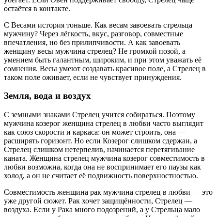
остаётся в контакте.
С Весами история тоньше. Как весам завоевать стрельца
мужчину? Через лёгкость, вкус, разговор, совместные
впечатления, но без прилипчивости. А как завоевать
женщину весы мужчина стрелец? Не громкой позой, а
умением быть галантным, широким, и при этом уважать её
сомнения. Весы умеют создавать красивое поле, а Стрелец в
таком поле оживает, если не чувствует принуждения.
Земля, вода и воздух
С земными знаками Стрелец учится собираться. Поэтому
мужчина козерог женщина стрелец в любви часто выглядит
как союз скорости и каркаса: он может строить, она —
расширять горизонт. Но если Козерог слишком сдержан, а
Стрелец слишком нетерпелив, начинается перетягивание
каната. Женщина стрелец мужчина козерог совместимость в
любви возможна, когда она не воспринимает его паузы как
холод, а он не считает её подвижность поверхностностью.
Совместимость женщина рак мужчина стрелец в любви — это
уже другой сюжет. Рак хочет защищённости, Стрелец —
воздуха. Если у Рака много подозрений, а у Стрельца мало