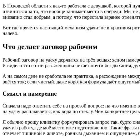
В Псковской области я как-то работала с девушкой, которой ну
извиниться за то, что вообще занимает место в очереди. Мы не
внезапно стал добрым, а потому, что перестала заранее отменять
Вот где прячется настоящий механизм удачи: не в красивом рит
налево.
Что делает заговор рабочим
Рабочий заговор на удачу держится на трёх вещах: ясном намер
Я видела это сотни раз: женщина читает почти без дыхания, ду
А на самом деле не сработала не практика, а расхождение меж
рвётся ток; если чистый, даже короткая формула даёт ощутимый
Смысл и намерение
Сначала надо ответить себе на простой вопрос: на что именно 
на удачу расплывается, как вода по стеклу. Чем конкретнее цель
Я обычно прошу клиентку формулировать запрос так, будто она
удачу в работу, где моё место уже подготовлено». Такие фразы 
отвечает тишиной в животе, ровным дыханием и ощущением, бу