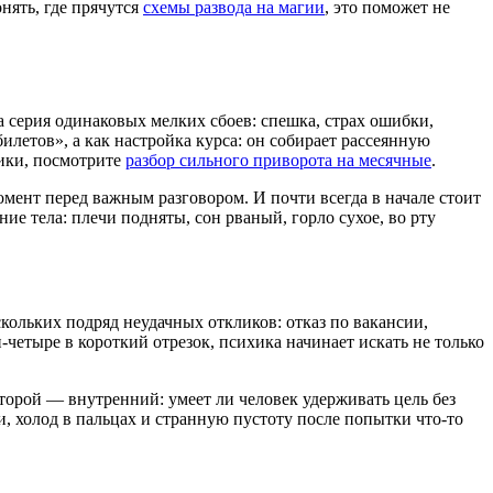
онять, где прячутся
схемы развода на магии
, это поможет не
, а серия одинаковых мелких сбоев: спешка, страх ошибки,
билетов», а как настройка курса: он собирает рассеянную
тики, посмотрите
разбор сильного приворота на месячные
.
момент перед важным разговором. И почти всегда в начале стоит
ие тела: плечи подняты, сон рваный, горло сухое, во рту
ескольких подряд неудачных откликов: отказ по вакансии,
-четыре в короткий отрезок, психика начинает искать не только
Второй — внутренний: умеет ли человек удерживать цель без
и, холод в пальцах и странную пустоту после попытки что-то