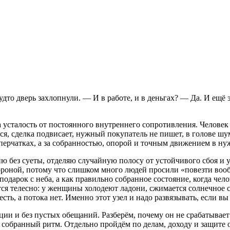
дто дверь захлопнули. — И в работе, и в деньгах? — Да. И ещё э
 а усталость от постоянного внутреннего сопротивления. Человек 
тся, сделка подвисает, нужный покупатель не пишет, в голове шу
х перчатках, а за собранностью, опорой и точным движением в н
ю без суеты, отделяю случайную полосу от устойчивого сбоя и у
ороной, потому что слишком много людей просили «повезти вообщ
 подарок с неба, а как правильно собранное состояние, когда чел
тся телесно: у женщины холодеют ладони, сжимается солнечное сп
ь, а потока нет. Именно этот узел и надо развязывать, если вы х
ции и без пустых обещаний. Разберём, почему он не срабатывает
е собранный ритм. Отдельно пройдём по делам, доходу и защите о