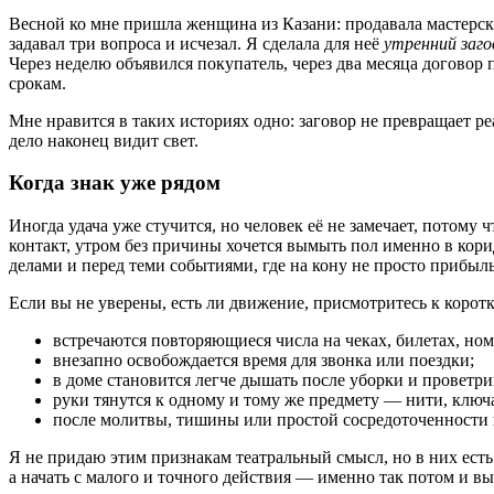
Весной ко мне пришла женщина из Казани: продавала мастерск
задавал три вопроса и исчезал. Я сделала для неё
утренний заго
Через неделю объявился покупатель, через два месяца договор п
срокам.
Мне нравится в таких историях одно: заговор не превращает ре
дело наконец видит свет.
Когда знак уже рядом
Иногда удача уже стучится, но человек её не замечает, потому 
контакт, утром без причины хочется вымыть пол именно в кори
делами и перед теми событиями, где на кону не просто прибыл
Если вы не уверены, есть ли движение, присмотритесь к корот
встречаются повторяющиеся числа на чеках, билетах, ном
внезапно освобождается время для звонка или поездки;
в доме становится легче дышать после уборки и проветри
руки тянутся к одному и тому же предмету — нити, ключа
после молитвы, тишины или простой сосредоточенности 
Я не придаю этим признакам театральный смысл, но в них есть 
а начать с малого и точного действия — именно так потом и выр