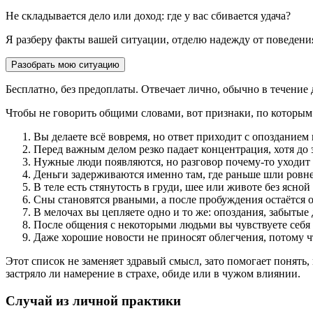
Не складывается дело или доход: где у вас сбивается удача?
Я разберу факты вашей ситуации, отделю надежду от поведения
Разобрать мою ситуацию
Бесплатно, без предоплаты. Отвечает лично, обычно в течение 
Чтобы не говорить общими словами, вот признаки, по которым
Вы делаете всё вовремя, но ответ приходит с опозданием 
Перед важным делом резко падает концентрация, хотя до э
Нужные люди появляются, но разговор почему-то уходит 
Деньги задерживаются именно там, где раньше шли ровне
В теле есть стянутость в груди, шее или животе без ясно
Сны становятся рваными, а после пробуждения остаётся
В мелочах вы цепляете одно и то же: опоздания, забытые 
После общения с некоторыми людьми вы чувствуете себя н
Даже хорошие новости не приносят облегчения, потому чт
Этот список не заменяет здравый смысл, зато помогает понять,
застряло ли намерение в страхе, обиде или в чужом влиянии.
Случай из личной практики