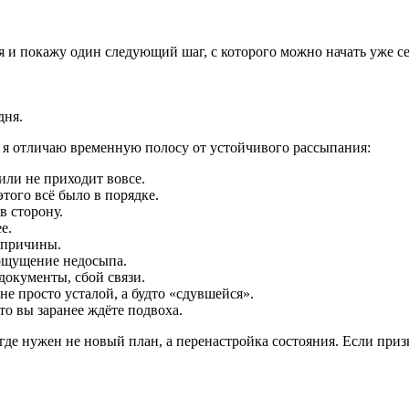
 и покажу один следующий шаг, с которого можно начать уже се
дня.
 я отличаю временную полосу от устойчивого рассыпания:
или не приходит вовсе.
того всё было в порядке.
в сторону.
е.
й причины.
 ощущение недосыпа.
документы, сбой связи.
е просто усталой, а будто «сдувшейся».
о вы заранее ждёте подвоха.
 где нужен не новый план, а перенастройка состояния. Если приз