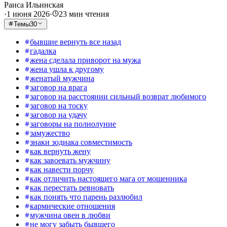
Раиса Ильинская
·
1 июня 2026
·
23
мин чтения
Темы
30
бывшие вернуть все назад
гадалка
жена сделала приворот на мужа
жена ушла к другому
женатый мужчина
заговор на врага
заговор на расстоянии сильный возврат любимого
заговор на тоску
заговор на удачу
заговоры на полнолуние
замужество
знаки зодиака совместимость
как вернуть жену
как завоевать мужчину
как навести порчу
как отличить настоящего мага от мошенника
как перестать ревновать
как понять что парень разлюбил
кармические отношения
мужчина овен в любви
не могу забыть бывшего