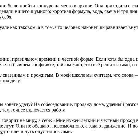
жно было пройти конкурс на место в архиве. Она приходила с гл
 делали ничего шумного: короткая формула, вода, свеча и три дн
 себя.
уале как таковом, а в том, что человек наконец выравнивает вн
ении, правильном времени и честной форме. Если хотя бы одна из
мает о бывшем конфликте, тайком ждёт, что всё решится само, и 
ду сказанным и прожитым. В моей школе мы считаем, что слова 
 ход делу.
вы зовёте удачу? На собеседование, продажу дома, удачный разго
, тем точнее включается работа.
 говорит не миру, а себе: «Мне нужен лёгкий и честный проход 
не лгут. Они не обещают невозможного, а задают движение. И вот
дто плечи чуть опустились сами.