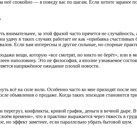
за неё спокойно — я поведу вас по шагам. Если хотите заранее п
?
еть внимательнее, за этой фразой часто прячется не случайность
на удачу в таких случаях работает не как «прибавка счастливых 
валов. Если вам интересны и другие сильные, но спорные прак
родажи вещи, которую «все смотрят, но никто не берёт», или в 
клеен наполовину. Это не философия, а вполне узнаваемое состоян
вляется напряжённое ожидание плохой новости.
тянуть всё на силе воли. Особенно часто ко мне приходят после н
сле объявления о продаже. Когда таких эпизодов становится три
ли перегруз, конфликты, кривой график, деньги в вечной дыре. 
своём времени», что в практике выражается через тяжесть в груд
лое, но эффект заметнее, если параллельно убрать бытовой шум.