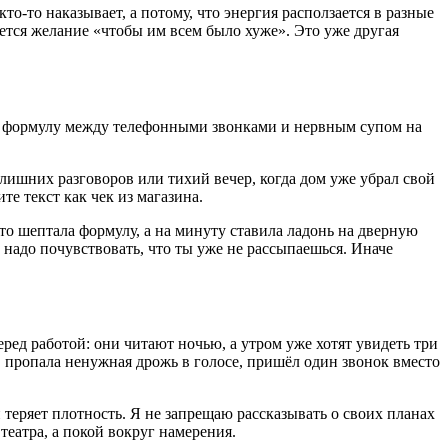
то-то наказывает, а потому, что энергия расползается в разные
чется желание «чтобы им всем было хуже». Это уже другая
т ли формулу между телефонными звонками и нервным супом на
о лишних разговоров или тихий вечер, когда дом уже убрал свой
те текст как чек из магазина.
о шептала формулу, а на минуту ставила ладонь на дверную
, надо почувствовать, что ты уже не рассыпаешься. Иначе
перед работой: они читают ночью, а утром уже хотят увидеть три
ь, пропала ненужная дрожь в голосе, пришёл один звонок вместо
теряет плотность. Я не запрещаю рассказывать о своих планах
театра, а покой вокруг намерения.