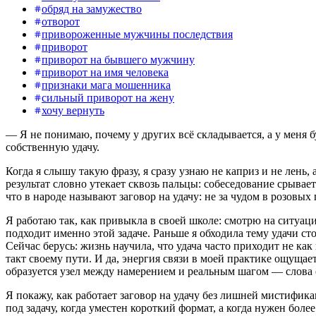
обряд на замужество
отворот
привороженные мужчины последствия
приворот
приворот на бывшего мужчину
приворот на имя человека
признаки мага мошенника
сильный приворот на жену
хочу вернуть
— Я не понимаю, почему у других всё складывается, а у меня бу
собственную удачу.
Когда я слышу такую фразу, я сразу узнаю не каприз и не лень,
результат словно утекает сквозь пальцы: собеседование срывае
что в народе называют заговор на удачу: не за чудом в розовы
Я работаю так, как привыкла в своей школе: смотрю на ситуаци
подходит именно этой задаче. Раньше я обходила тему удачи ст
Сейчас берусь: жизнь научила, что удача часто приходит не как
такт своему пути. И да, энергия связи в моей практике ощущае
образуется узел между намерением и реальным шагом — слова ест
Я покажу, как работает заговор на удачу без лишней мистифика
под задачу, когда уместен короткий формат, а когда нужен боле