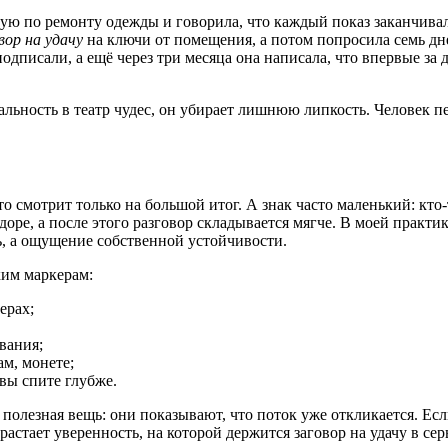
ую по ремонту одежды и говорила, что каждый показ заканчивал
вор на удачу
на ключи от помещения, а потом попросила семь дне
одписали, а ещё через три месяца она написала, что впервые за 
альность в театр чудес, он убирает лишнюю липкость. Человек пе
что смотрит только на большой итог. А знак часто маленький: кт
доре, а после этого разговор складывается мягче. В моей практ
ь, а ощущение собственной устойчивости.
ким маркерам:
ерах;
вания;
м, монете;
вы спите глубже.
полезная вещь: они показывают, что поток уже откликается. Есл
астает уверенность, на которой держится заговор на удачу в сер