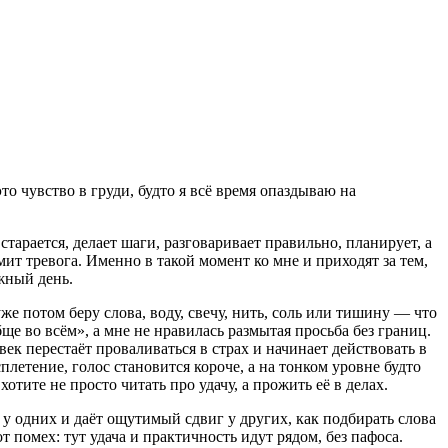
то чувство в груди, будто я всё время опаздываю на
старается, делает шаги, разговаривает правильно, планирует, а
мит тревога. Именно в такой момент ко мне и приходят за тем,
ужный день.
же потом беру слова, воду, свечу, нить, соль или тишину — что
е во всём», а мне не нравилась размытая просьба без границ.
овек перестаёт проваливаться в страх и начинает действовать в
летение, голос становится короче, а на тонком уровне будто
отите не просто читать про удачу, а прожить её в делах.
 у одних и даёт ощутимый сдвиг у других, как подбирать слова
т помех: тут удача и практичность идут рядом, без пафоса.