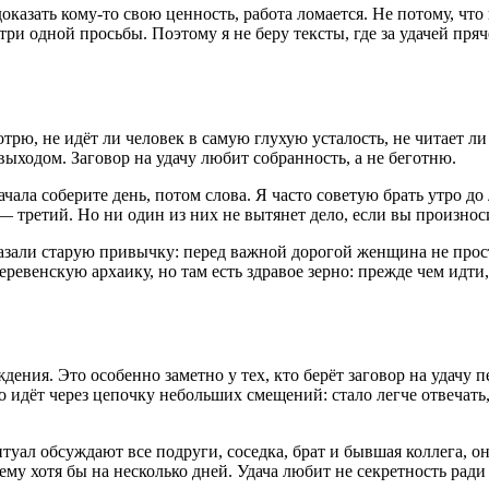
азать кому-то свою ценность, работа ломается. Не потому, что к
три одной просьбы. Поэтому я не беру тексты, где за удачей пря
мотрю, не идёт ли человек в самую глухую усталость, не читае
выходом. Заговор на удачу любит собранность, а не беготню.
ачала соберите день, потом слова. Я часто советую брать утро д
— третий. Но ни один из них не вытянет дело, если вы произноси
зали старую привычку: перед важной дорогой женщина не прост
еревенскую архаику, но там есть здравое зерно: прежде чем идти
дения. Это особенно заметно у тех, кто берёт заговор на удачу 
ко идёт через цепочку небольших смещений: стало легче отвечат
ал обсуждают все подруги, соседка, брат и бывшая коллега, он 
му хотя бы на несколько дней. Удача любит не секретность ради 