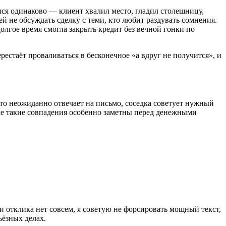
ся одинаково — клиент хвалил место, гладил столешницу,
й не обсуждать сделку с теми, кто любит раздувать сомнения.
долгое время смогла закрыть кредит без вечной гонки по
рестаёт проваливаться в бесконечное «а вдруг не получится», и
о-то неожиданно отвечает на письмо, соседка советует нужный
ике такие совпадения особенно заметны перед денежными
и отклика нет совсем, я советую не форсировать мощный текст,
ьёзных делах.