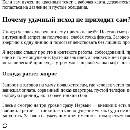
Если вам нужен не красивый текст, а рабочая карта, держитесь 
попасться на давление и пустые обещания.
Почему удачный исход не приходит сам
Иногда человек уверен, что ему просто не везёт. Но если смотр
внутренний запрет на получение, слабая точка фокуса. Заговор 
энергию в одну линию и помогает действовать без лишних про
Я нередко слышу про это в контексте работы, собеседований, п
одно и то же ощущение: будто жизнь идёт, а человек к ней при
металлический привкус, а утром уже с первой чашки кофе поя
Откуда растёт запрос
Запрос на заговор на удачу появляется там, где человек устал 
зависшая оплата, сорванный показ квартиры, пустой телефон по
бытовую причину, но и более тонкий сбой.
Здесь я смотрю на три уровня сразу. Первый — внешний: есть 
паники. Третий — тонкий: есть ли ощущение «я как будто не в 
запустить. Заговор на удачу помогает именно в этом третьем с