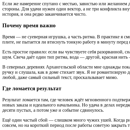
Если же намерение спутано с местью, завистью или желанием док
стороны. Для удачи нужен один вектор, а не три конфликта вну
история, и она редко заканчивается чисто.
Почему время важно
Время — не суеверная игрушка, а часть ритма. В практике я с
плите, не пытается ли втиснуть тонкую работу в минуту перед 
Есть простое правило: если вы чувствуете себя разорванной, сн
шум. Свеча даёт один тип ритма, вода — другой, красная нить 
В северных деревнях Архангельской области мне однажды пока
ручку и слушала, как в доме стихает звук. Я не романтизирую д
любой, даже самый сильный текст, проскальзывает мимо.
Где ломается результат
Результат ломается там, где человек ждёт мгновенного подтверж
новых заказа и идеального начальника. Но удача в делах неред
десяти пустых, а потом уже и событие сдвинулось.
Ещё один частый сбой — слишком много чужих ушей. Когда риту
совсем, но на короткий период после работы советую закрыть те