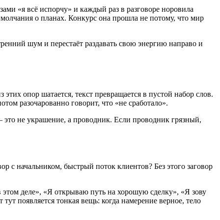
азами «я всё испорчу» и каждый раз в разговоре норовила
я молчания о планах. Конкурс она прошла не потому, что мир
утренний шум и перестаёт раздавать свою энергию направо и
 этих опор шатается, текст превращается в пустой набор слов.
потом разочарованно говорит, что «не сработало».
— это не украшение, а проводник. Если проводник грязный,
вор с начальником, быстрый поток клиентов? Без этого заговор
в этом деле», «Я открываю путь на хорошую сделку», «Я зову
 тут появляется тонкая вещь: когда намерение верное, тело