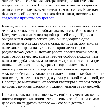
читаете это из состояния растерянности, не вините себя за
вопрос: он нормален. Ненормально — оставаться один на
один с ним и надеяться, что туман сам рассеется. Если вам
близко спокойное чтение знаков без паники, посмотрите
свадебные приметы без тревоги
.
Ещё один слой — магический в старом смысле слова, не как
чудо, а как сила клятвы, обязательства и семейного имени.
Когда человек живёт под одной крышей с роднёй, носит
общий быт и общую репутацию, он не уходит в одно
мгновение: его держат слова, стыд, долг, дети, дом, иногда
даже запах пирога на кухне или скрип лестницы в
родительском доме. И потому работа против чужой семьи,
если говорить честно, всегда требует особого подхода: там
важна не грубая ломка, а понимание, где живая связь, а где
лишь старая обязанность держит людей рядом. Именно
поэтому я не люблю поверхностные советы из серии «если
муж не любит жену какие признаки» — признаки бывают, но
они всегда вплетены в уклад, а уклад у каждой семьи свой, от
Вологды до Махачкалы, от тесной квартиры в старом фонде
до дома с шумным двором и чужими глазами за занавеской.
Перед тем как идти дальше, скажу ещё одну честную вещь:
иногда вопрос «как понять что парень разлюбил» на самом
деле скрывает другой вопрос — «что мне делать с