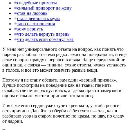
свадебные приметы
сильный приворот на жену
став на любовь
стала ревновать мужа
таро на отношения
хочу вернуть
что делать вернуть парень
что делать если обманул маг
У меня нет универсального ответа на вопрос, как понять что
парень разлюбил: эта тема редко лежит на поверхности, и ещё
реже говорит правду с первого взгляда. Чаще передо мной не
один знак, а связка — тишина, сухие ответы, чужая усталость
в голосе, и всё это может означать разные вещи.
Поэтому я не стану обещать вам один «верный признак».
Лучше посмотрим на поведение как на ткань: где нить
ослабла, где петля распустилась, а где вы просто замёрзли в
одном и том же месте и приняли это за конец.
И всё же если сердце уже стучит тревожно, у этой тревоги
есть причина. Давайте разберём её без суеты — так, как я
разбираю узор на старом полотне: по краям, по шву, по следу
от ладони.