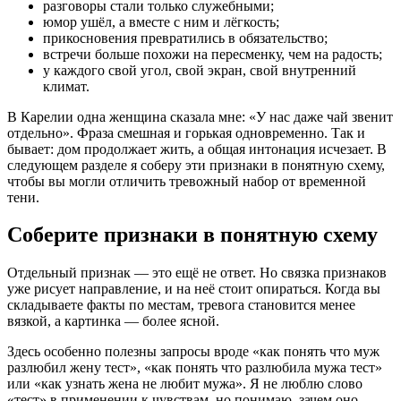
разговоры стали только служебными;
юмор ушёл, а вместе с ним и лёгкость;
прикосновения превратились в обязательство;
встречи больше похожи на пересменку, чем на радость;
у каждого свой угол, свой экран, свой внутренний
климат.
В Карелии одна женщина сказала мне: «У нас даже чай звенит
отдельно». Фраза смешная и горькая одновременно. Так и
бывает: дом продолжает жить, а общая интонация исчезает. В
следующем разделе я соберу эти признаки в понятную схему,
чтобы вы могли отличить тревожный набор от временной
тени.
Соберите признаки в понятную схему
Отдельный признак — это ещё не ответ. Но связка признаков
уже рисует направление, и на неё стоит опираться. Когда вы
складываете факты по местам, тревога становится менее
вязкой, а картинка — более ясной.
Здесь особенно полезны запросы вроде «как понять что муж
разлюбил жену тест», «как понять что разлюбила мужа тест»
или «как узнать жена не любит мужа». Я не люблю слово
«тест» в применении к чувствам, но понимаю, зачем оно