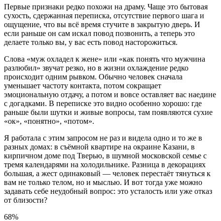
Первые признаки редко похожи на драму. Чаще это бытовая
сухость, сдержанная переписка, отсутствие первого шага и
ощущение, что вы всё время стучите в закрытую дверь. И
если раньше он сам искал повод позвонить, а теперь это
делаете только вы, у вас есть повод насторожиться.
Слова «муж охладел к жене» или «как понять что мужчина
разлюбил» звучат резко, но в жизни охлаждение редко
происходит одним рывком. Обычно человек сначала
уменьшает частоту контакта, потом сокращает
эмоциональную отдачу, а потом и вовсе оставляет вас наедине
с догадками. В переписке это видно особенно хорошо: где
раньше были шутки и живые вопросы, там появляются сухие
«ок», «понятно», «потом».
Я работала с этим запросом не раз и видела одно и то же в
разных домах: в съёмной квартире на окраине Казани, в
кирпичном доме под Тверью, в шумной московской семье с
тремя календарями на холодильнике. Разница в декорациях
большая, а жест одинаковый — человек перестаёт тянуться к
вам не только телом, но и мыслью. И вот тогда уже можно
задавать себе неудобный вопрос: это усталость или уже отказ
от близости?
68%