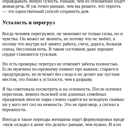
оправдывать любую сухость. Раньше, чем из отношений уйдёт
живая речь. И уж точно раньше, чем вы решите, что терпеть
— это единственный способ сохранить дом.
Усталость и перегруз
Когда человек перегружен, он экономит не только силы, но и
чувства. Он может не звонить, не потому что не любит, а
потому что внутри всё занято: работа, счета, дорога, больная
спина, бессонная ночь. В таком состоянии даже хорошее
сердце становится тусклым.
Но есть проверка: перегруз не отменяет заботы полностью.
Если мужчина по-прежнему помнит про важное, старается
предупредить, не исчезает без следа и не делает вас пустым
местом, это ближе к усталости, чем к разрыву.
Я бы советовала посмотреть и на сезонность. После осенних
перегонов, зимних болезней или длинных семейных
праздников многие пары словно садятся на холодную скамью:
ни у кого нет сил на нежность. Это не приговор, а сигнал к
бережности.
Иногда в такие периоды женщины ищут формулировки вроде
«муж охладел к жене что делать» раньше, чем нужно. И я их