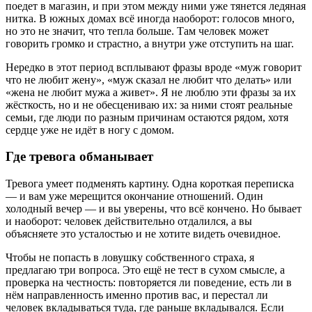
поедет в магазин, и при этом между ними уже тянется ледяная
нитка. В южных домах всё иногда наоборот: голосов много,
но это не значит, что тепла больше. Там человек может
говорить громко и страстно, а внутри уже отступить на шаг.
Нередко в этот период всплывают фразы вроде «муж говорит
что не любит жену», «муж сказал не любит что делать» или
«жена не любит мужа а живет». Я не люблю эти фразы за их
жёсткость, но и не обесцениваю их: за ними стоят реальные
семьи, где люди по разным причинам остаются рядом, хотя
сердце уже не идёт в ногу с домом.
Где тревога обманывает
Тревога умеет подменять картину. Одна короткая переписка
— и вам уже мерещится окончание отношений. Один
холодный вечер — и вы уверены, что всё кончено. Но бывает
и наоборот: человек действительно отдалился, а вы
объясняете это усталостью и не хотите видеть очевидное.
Чтобы не попасть в ловушку собственного страха, я
предлагаю три вопроса. Это ещё не тест в сухом смысле, а
проверка на честность: повторяется ли поведение, есть ли в
нём направленность именно против вас, и перестал ли
человек вкладываться туда, где раньше вкладывался. Если