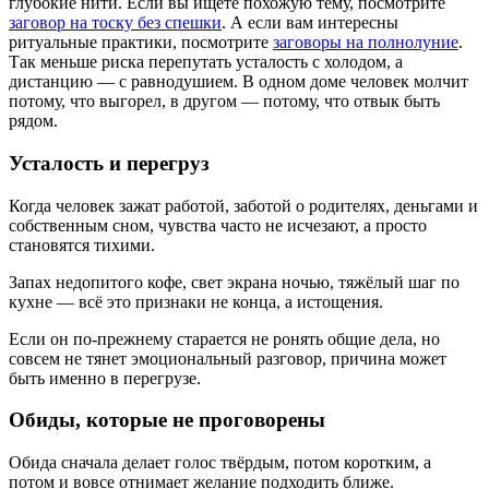
глубокие нити. Если вы ищете похожую тему, посмотрите
заговор на тоску без спешки
. А если вам интересны
ритуальные практики, посмотрите
заговоры на полнолуние
.
Так меньше риска перепутать усталость с холодом, а
дистанцию — с равнодушием. В одном доме человек молчит
потому, что выгорел, в другом — потому, что отвык быть
рядом.
Усталость и перегруз
Когда человек зажат работой, заботой о родителях, деньгами и
собственным сном, чувства часто не исчезают, а просто
становятся тихими.
Запах недопитого кофе, свет экрана ночью, тяжёлый шаг по
кухне — всё это признаки не конца, а истощения.
Если он по-прежнему старается не ронять общие дела, но
совсем не тянет эмоциональный разговор, причина может
быть именно в перегрузе.
Обиды, которые не проговорены
Обида сначала делает голос твёрдым, потом коротким, а
потом и вовсе отнимает желание подходить ближе.