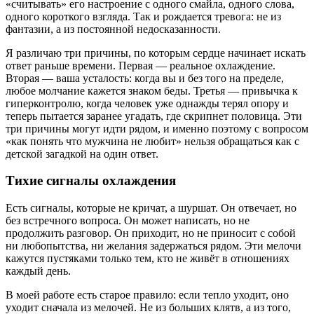
«считывать» его настроение с одного смайла, одного слова,
одного короткого взгляда. Так и рождается тревога: не из
фантазии, а из постоянной недосказанности.
Я различаю три причины, по которым сердце начинает искать
ответ раньше времени. Первая — реальное охлаждение.
Вторая — ваша усталость: когда вы и без того на пределе,
любое молчание кажется знаком беды. Третья — привычка к
гиперконтролю, когда человек уже однажды терял опору и
теперь пытается заранее угадать, где скрипнет половица. Эти
три причины могут идти рядом, и именно поэтому с вопросом
«как понять что мужчина не любит» нельзя обращаться как с
детской загадкой на один ответ.
Тихие сигналы охлаждения
Есть сигналы, которые не кричат, а шуршат. Он отвечает, но
без встречного вопроса. Он может написать, но не
продолжить разговор. Он приходит, но не приносит с собой
ни любопытства, ни желания задержаться рядом. Эти мелочи
кажутся пустяками только тем, кто не живёт в отношениях
каждый день.
В моей работе есть старое правило: если тепло уходит, оно
уходит сначала из мелочей. Не из больших клятв, а из того,