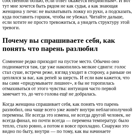
собственной болью, если ответ окажется неприятным». И вот
тут мне хочется быть рядом не как судья, а как знающая
женщина у печи: не выхватывать ложку из руки, а подсказать,
куда поставить горшок, чтобы не убежал. Читайте дальше,
если хотите не просто тревожиться, а увидеть структуру этой
тревоги.
Почему вы спрашиваете себя, как
понять что парень разлюбил
Сомнение редко приходит на пустое место. Обычно оно
поднимается там, где уже накопились мелкие сдвиги: голос
стал суше, встречи реже, взгляд уходит в сторону, а раньше он
цеплялся за вас, как репей за шерсть. И если вам кажется, что
вы сами «придумываете лишнее», я бы не торопилась
отмахиваться от этого чувства: интуиция часто первой
замечает то, до чего голова ещё не добралась.
Когда женщина спрашивает себя, как понять что парень
разлюбил, она чаще всего уже живёт внутри неблагополучной
перемены. Не всегда это измена, не всегда другой человек, не
всегда финал, но почти всегда — перемена температур: было
тепло, стало ровно, а потом и вовсе прохладно. Снаружи это
видно по быту, внутри — по тому, как вы начинаете