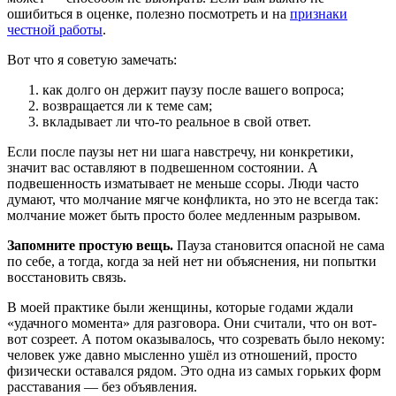
ошибиться в оценке, полезно посмотреть и на
признаки
честной работы
.
Вот что я советую замечать:
как долго он держит паузу после вашего вопроса;
возвращается ли к теме сам;
вкладывает ли что-то реальное в свой ответ.
Если после паузы нет ни шага навстречу, ни конкретики,
значит вас оставляют в подвешенном состоянии. А
подвешенность изматывает не меньше ссоры. Люди часто
думают, что молчание мягче конфликта, но это не всегда так:
молчание может быть просто более медленным разрывом.
Запомните простую вещь.
Пауза становится опасной не сама
по себе, а тогда, когда за ней нет ни объяснения, ни попытки
восстановить связь.
В моей практике были женщины, которые годами ждали
«удачного момента» для разговора. Они считали, что он вот-
вот созреет. А потом оказывалось, что созревать было некому:
человек уже давно мысленно ушёл из отношений, просто
физически оставался рядом. Это одна из самых горьких форм
расставания — без объявления.