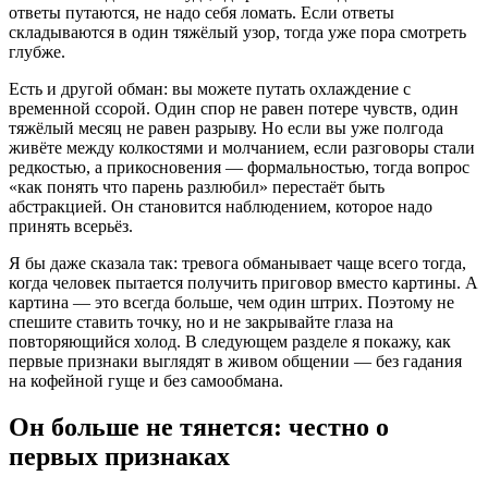
ответы путаются, не надо себя ломать. Если ответы
складываются в один тяжёлый узор, тогда уже пора смотреть
глубже.
Есть и другой обман: вы можете путать охлаждение с
временной ссорой. Один спор не равен потере чувств, один
тяжёлый месяц не равен разрыву. Но если вы уже полгода
живёте между колкостями и молчанием, если разговоры стали
редкостью, а прикосновения — формальностью, тогда вопрос
«как понять что парень разлюбил» перестаёт быть
абстракцией. Он становится наблюдением, которое надо
принять всерьёз.
Я бы даже сказала так: тревога обманывает чаще всего тогда,
когда человек пытается получить приговор вместо картины. А
картина — это всегда больше, чем один штрих. Поэтому не
спешите ставить точку, но и не закрывайте глаза на
повторяющийся холод. В следующем разделе я покажу, как
первые признаки выглядят в живом общении — без гадания
на кофейной гуще и без самообмана.
Он больше не тянется: честно о
первых признаках