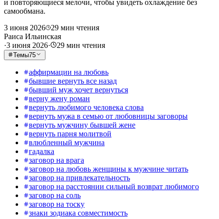
и повторяющиеся мелочи, чтобы увидеть охлаждение без
самообмана.
3 июня 2026
29
мин чтения
Раиса Ильинская
·
3 июня 2026
·
29
мин чтения
Темы
75
аффирмации на любовь
бывшие вернуть все назад
бывший муж хочет вернуться
верну жену роман
вернуть любимого человека слова
вернуть мужа в семью от любовницы заговоры
вернуть мужчину бывшей жене
вернуть парня молитвой
влюбленный мужчина
гадалка
заговор на врага
заговор на любовь женщины к мужчине читать
заговор на привлекательность
заговор на расстоянии сильный возврат любимого
заговор на соль
заговор на тоску
знаки зодиака совместимость