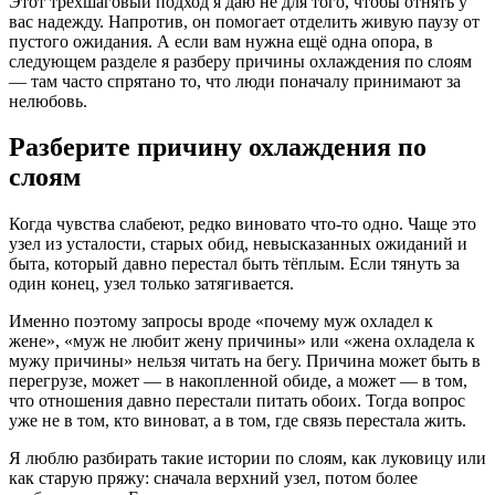
Этот трёхшаговый подход я даю не для того, чтобы отнять у
вас надежду. Напротив, он помогает отделить живую паузу от
пустого ожидания. А если вам нужна ещё одна опора, в
следующем разделе я разберу причины охлаждения по слоям
— там часто спрятано то, что люди поначалу принимают за
нелюбовь.
Разберите причину охлаждения по
слоям
Когда чувства слабеют, редко виновато что-то одно. Чаще это
узел из усталости, старых обид, невысказанных ожиданий и
быта, который давно перестал быть тёплым. Если тянуть за
один конец, узел только затягивается.
Именно поэтому запросы вроде «почему муж охладел к
жене», «муж не любит жену причины» или «жена охладела к
мужу причины» нельзя читать на бегу. Причина может быть в
перегрузе, может — в накопленной обиде, а может — в том,
что отношения давно перестали питать обоих. Тогда вопрос
уже не в том, кто виноват, а в том, где связь перестала жить.
Я люблю разбирать такие истории по слоям, как луковицу или
как старую пряжу: сначала верхний узел, потом более