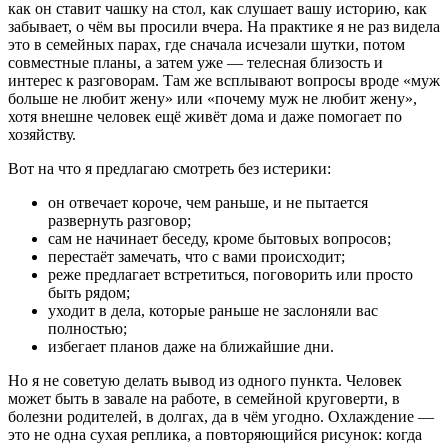
как он ставит чашку на стол, как слушает вашу историю, как
забывает, о чём вы просили вчера. На практике я не раз видела
это в семейных парах, где сначала исчезали шутки, потом
совместные планы, а затем уже — телесная близость и
интерес к разговорам. Там же всплывают вопросы вроде «муж
больше не любит жену» или «почему муж не любит жену»,
хотя внешне человек ещё живёт дома и даже помогает по
хозяйству.
Вот на что я предлагаю смотреть без истерики:
он отвечает короче, чем раньше, и не пытается
развернуть разговор;
сам не начинает беседу, кроме бытовых вопросов;
перестаёт замечать, что с вами происходит;
реже предлагает встретиться, поговорить или просто
быть рядом;
уходит в дела, которые раньше не заслоняли вас
полностью;
избегает планов даже на ближайшие дни.
Но я не советую делать вывод из одного пункта. Человек
может быть в завале на работе, в семейной круговерти, в
болезни родителей, в долгах, да в чём угодно. Охлаждение —
это не одна сухая реплика, а повторяющийся рисунок: когда