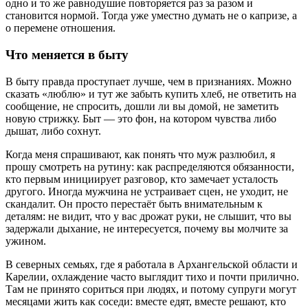
одно и то же равнодушие повторяется раз за разом и
становится нормой. Тогда уже уместно думать не о капризе, а
о перемене отношения.
Что меняется в быту
В быту правда проступает лучше, чем в признаниях. Можно
сказать «люблю» и тут же забыть купить хлеб, не ответить на
сообщение, не спросить, дошли ли вы домой, не заметить
новую стрижку. Быт — это фон, на котором чувства либо
дышат, либо сохнут.
Когда меня спрашивают, как понять что муж разлюбил, я
прошу смотреть на рутину: как распределяются обязанности,
кто первым инициирует разговор, кто замечает усталость
другого. Иногда мужчина не устраивает сцен, не уходит, не
скандалит. Он просто перестаёт быть внимательным к
деталям: не видит, что у вас дрожат руки, не слышит, что вы
задержали дыхание, не интересуется, почему вы молчите за
ужином.
В северных семьях, где я работала в Архангельской области и
Карелии, охлаждение часто выглядит тихо и почти прилично.
Там не принято сориться при людях, и потому супруги могут
месяцами жить как соседи: вместе едят, вместе решают, кто