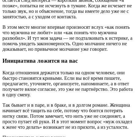
остаётся след интереса — короткий звонок, сообщение «я
позже», попытка не исчезнуть в тумане. Когда же исчезает не
только звук, но и объяснение, тогда вы имеете дело уже не с
занятостью, а с уходом от контакта.
В этом месте многие впервые произносят вслух «как понять
что мужчина не любит» или «как понять что мужчина
разлюбил». И тут моя задача — не подталкивать к истерике, а
помочь увидеть закономерность. Одно молчание ничего не
доказывает, но привычное молчание уже говорит.
Инициатива ложится на вас
Когда отношения держатся только на одном человеке, они
быстро становятся кривыми. Если вы всё время пишете,
предлагаете, уточняете, организуете, напоминаете, а в ответ
получаете вялое согласие, это уже не партнёрство. Это работа
в одну смену.
Так бывает и в паре, и в браке, и в долгом романе. Женщина
начинает всё тащить на себе, потому что боится потерять
нитку связи. Потом замечает, что нить уже не соединяет, а
просто путает ей руки. И в этот момент вопрос «муж охладел
к жене что делать» возникает не из прихоти, а из усталости.