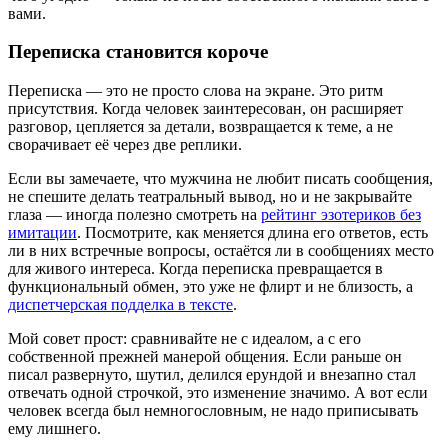
вами.
Переписка становится короче
Переписка — это не просто слова на экране. Это ритм
присутствия. Когда человек заинтересован, он расширяет
разговор, цепляется за детали, возвращается к теме, а не
сворачивает её через две реплики.
Если вы замечаете, что мужчина не любит писать сообщения,
не спешите делать театральный вывод, но и не закрывайте
глаза — иногда полезно смотреть на
рейтинг эзотериков без
имитации
. Посмотрите, как меняется длина его ответов, есть
ли в них встречные вопросы, остаётся ли в сообщениях место
для живого интереса. Когда переписка превращается в
функциональный обмен, это уже не флирт и не близость, а
диспетчерская подделка в тексте
.
Мой совет прост: сравнивайте не с идеалом, а с его
собственной прежней манерой общения. Если раньше он
писал развернуто, шутил, делился ерундой и внезапно стал
отвечать одной строчкой, это изменение значимо. А вот если
человек всегда был немногословным, не надо приписывать
ему лишнего.