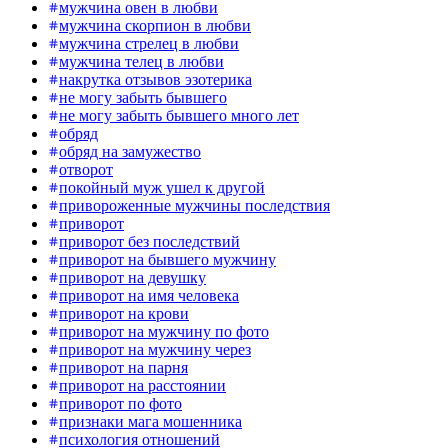
мужчина овен в любви
мужчина скорпион в любви
мужчина стрелец в любви
мужчина телец в любви
накрутка отзывов эзотерика
не могу забыть бывшего
не могу забыть бывшего много лет
обряд
обряд на замужество
отворот
покойный муж ушел к другой
привороженные мужчины последствия
приворот
приворот без последствий
приворот на бывшего мужчину
приворот на девушку
приворот на имя человека
приворот на крови
приворот на мужчину по фото
приворот на мужчину через
приворот на парня
приворот на расстоянии
приворот по фото
признаки мага мошенника
психология отношений