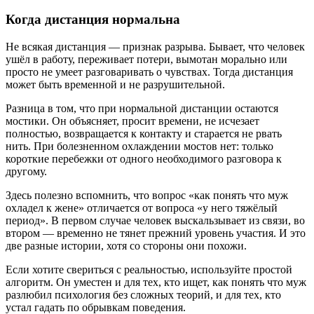
Когда дистанция нормальна
Не всякая дистанция — признак разрыва. Бывает, что человек
ушёл в работу, переживает потери, вымотан морально или
просто не умеет разговаривать о чувствах. Тогда дистанция
может быть временной и не разрушительной.
Разница в том, что при нормальной дистанции остаются
мостики. Он объясняет, просит времени, не исчезает
полностью, возвращается к контакту и старается не рвать
нить. При болезненном охлаждении мостов нет: только
короткие перебежки от одного необходимого разговора к
другому.
Здесь полезно вспомнить, что вопрос «как понять что муж
охладел к жене» отличается от вопроса «у него тяжёлый
период». В первом случае человек выскальзывает из связи, во
втором — временно не тянет прежний уровень участия. И это
две разные истории, хотя со стороны они похожи.
Если хотите свериться с реальностью, используйте простой
алгоритм. Он уместен и для тех, кто ищет, как понять что муж
разлюбил психология без сложных теорий, и для тех, кто
устал гадать по обрывкам поведения.