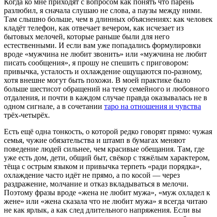
Когда ко мне приходят с вопросом как понять что парень
разлюбил, я сначала слушаю не слова, а паузы между ними.
Там слышно больше, чем в длинных объяснениях: как человек
кладёт телефон, как отвечает вечером, как исчезает из
бытовых мелочей, которые раньше были для него
естественными. И если вам уже попадались формулировки
вроде «мужчина не любит звонить» или «мужчина не любит
писать сообщения», я прошу не спешить с приговором:
привычка, усталость и охлаждение ощущаются по-разному,
хотя внешне могут быть похожи. В моей практике было
больше шестисот обращений на тему семейного и любовного
отдаления, и почти в каждом случае правда оказывалась не в
одном сигнале, а в сочетании
таро на отношения и чувства
трёх-четырёх.
Есть ещё одна тонкость, о которой редко говорят прямо: чужая
семья, чужие обязательства и штамп в бумагах меняют
поведение людей сильнее, чем красивые обещания. Там, где
уже есть дом, дети, общий быт, свёкор с тяжёлым характером,
тёща с острым языком и привычка терпеть «ради порядка»,
охлаждение часто идёт не прямо, а по косой — через
раздражение, молчание и отказ вкладываться в мелочи.
Поэтому фразы вроде «жена не любит мужа», «муж охладел к
жене» или «жена сказала что не любит мужа» я всегда читаю
не как ярлык, а как след длительного напряжения. Если вы