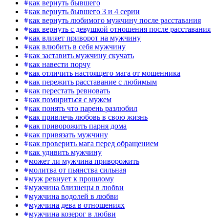
как вернуть бывшего
как вернуть бывшего 3 и 4 серии
как вернуть любимого мужчину после расставания
как вернуть с девушкой отношения после расставания
как влияет приворот на мужчину
как влюбить в себя мужчину
как заставить мужчину скучать
как навести порчу
как отличить настоящего мага от мошенника
как пережить расставание с любимым
как перестать ревновать
как помириться с мужем
как понять что парень разлюбил
как привлечь любовь в свою жизнь
как приворожить парня дома
как привязать мужчину
как проверить мага перед обращением
как удивить мужчину
может ли мужчина приворожить
молитва от пьянства сильная
муж ревнует к прошлому
мужчина близнецы в любви
мужчина водолей в любви
мужчина дева в отношениях
мужчина козерог в любви