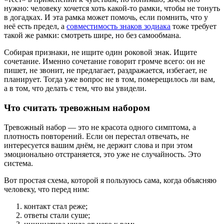
нужно: человеку хочется хоть какой-то рамки, чтобы не тонуть
в догадках. И эта рамка может помочь, если помнить, что у
неё есть предел, а
совместимость знаков зодиака
тоже требует
такой же рамки: смотреть шире, но без самообмана.
Собирая признаки, не ищите один роковой знак. Ищите
сочетание. Именно сочетание говорит громче всего: он не
пишет, не звонит, не предлагает, раздражается, избегает, не
планирует. Тогда уже вопрос не в том, померещилось ли вам,
а в том, что делать с тем, что вы увидели.
Что считать тревожным набором
Тревожный набор — это не красота одного симптома, а
плотность повторений. Если он перестал отвечать, не
интересуется вашим днём, не держит слова и при этом
эмоционально отстраняется, это уже не случайность. Это
система.
Вот простая схема, которой я пользуюсь сама, когда объясняю
человеку, что перед ним:
контакт стал реже;
ответы стали суше;