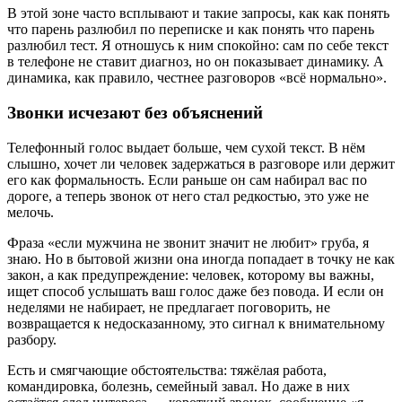
В этой зоне часто всплывают и такие запросы, как как понять
что парень разлюбил по переписке и как понять что парень
разлюбил тест. Я отношусь к ним спокойно: сам по себе текст
в телефоне не ставит диагноз, но он показывает динамику. А
динамика, как правило, честнее разговоров «всё нормально».
Звонки исчезают без объяснений
Телефонный голос выдает больше, чем сухой текст. В нём
слышно, хочет ли человек задержаться в разговоре или держит
его как формальность. Если раньше он сам набирал вас по
дороге, а теперь звонок от него стал редкостью, это уже не
мелочь.
Фраза «если мужчина не звонит значит не любит» груба, я
знаю. Но в бытовой жизни она иногда попадает в точку не как
закон, а как предупреждение: человек, которому вы важны,
ищет способ услышать ваш голос даже без повода. И если он
неделями не набирает, не предлагает поговорить, не
возвращается к недосказанному, это сигнал к внимательному
разбору.
Есть и смягчающие обстоятельства: тяжёлая работа,
командировка, болезнь, семейный завал. Но даже в них