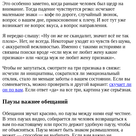
Это особенно заметно, когда раньше человек был щедр на
внимание. Тогда падение чувствуется резко: исчезают
маленькие знаки — кофе по дороге, случайный звонок,
вопрос о вашем дне, прикосновение к плечу. И вот тут уже
возникает не вопрос вкуса, а вопрос направления.
Я нередко слышу: «Ну он же не скандалит, значит всё не так
плохо». Нет, не всегда. Некоторые уходят из чувств без шума,
с аккуратной вежливостью. Именно с такими историями и
связаны поиски вроде «если муж не любит жену какие
признаки» или «когда муж не любит жену признаки».
Чтобы не запутаться, смотрите на три признака в связке:
исчезли ли инициативы, сократился ли эмоциональный
отклик, стало ли меньше заботы о вашем состоянии. Если вы
сомневаетесь, можно проверить и другой вариант:
скучает ли
он по вам
. Если ответ «да» на все три, картина уже серьёзная.
Паузы важнее обещаний
Обещания звучат красиво, но паузы между ними ещё честнее.
В этих паузах видно, собирается ли человек возвращаться к
вам по-настоящему или просто держит удобную паузу, чтобы
не объясняться. Пауза может быть знаком размышления, а
может — способом не выбирать. Если вам важно не