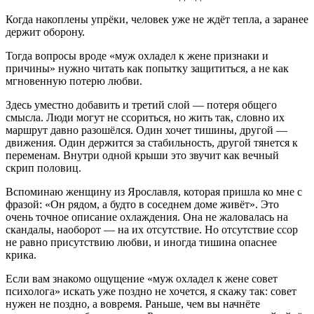
Когда накоплены упрёки, человек уже не ждёт тепла, а заранее
держит оборону.
Тогда вопросы вроде «муж охладел к жене признаки и
причины» нужно читать как попытку защититься, а не как
мгновенную потерю любви.
Здесь уместно добавить и третий слой — потеря общего
смысла. Люди могут не ссориться, но жить так, словно их
маршрут давно разошёлся. Один хочет тишины, другой —
движения. Один держится за стабильность, другой тянется к
переменам. Внутри одной крыши это звучит как вечный
скрип половиц.
Вспоминаю женщину из Ярославля, которая пришла ко мне с
фразой: «Он рядом, а будто в соседнем доме живёт». Это
очень точное описание охлаждения. Она не жаловалась на
скандалы, наоборот — на их отсутствие. Но отсутствие ссор
не равно присутствию любви, и иногда тишина опаснее
крика.
Если вам знакомо ощущение «муж охладел к жене совет
психолога» искать уже поздно не хочется, я скажу так: совет
нужен не поздно, а вовремя. Раньше, чем вы начнёте