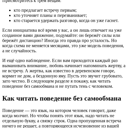
Присмотритесь к трем вещам:
кто предлагает встречу первым;
кто уточняет планы и перезванивает;
кто старается удержать разговор, когда он уже гаснет.
Если инициатива всё время у вас, а он лишь отвечает на уже
созданное вами движение, подумайте: он бережёт силы или
бережёт дистанцию? Иногда это правда про усталость. Но
когда схема не меняется месяцами, это уже модель поведения,
а не случайность.
И ещё одно наблюдение. Если вам приходится каждый раз
выманивать внимание, любовь начинает напоминать жертву, а
не встречу. А жертва, как известно в деревенском говоре,
кормит не дом, а бездонную яму. Пусть это звучит грубовато,
зато честно. В следующем разделе я покажу, как читать
поведение без самообмана и не путать тень с человеком.
Как читать поведение без самообмана
Поведение — это язык, на котором человек говорит, даже
когда молчит. Но чтобы понять этот язык, надо читать не
отдельную букву, а связку строк. Одна пропущенная встреча
ничего не решает, а повторяющееся исчезновение из вашей