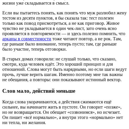
жизни уже складывается в смысл.
Если вы пытаетесь понять, как понять что муж разлюбил жену
тестом из десяти пунктов, я бы сказала так: тест полезен
только как повод присмотреться, а не как приговор. Живое
чувство не укладывается в один чек-лист, зато очень ясно
проявляется в повторяемости — и здесь полезно помнить, что
арканы в совместимости
тоже читают повтор, а не рок. Там,
где раньше было внимание, теперь пусто; там, где раньше
было участие, теперь отговорки.
В старых домах говорили: не слушай только, что сказано,
смотри, куда человек идёт. Это хороший принцип и для
отношений. Слова могут быть нарядными, но если шаги ведут
прочь, лучше верить шагам. Именно поэтому мне так важны
не обещания, а повторы: они показывают истинный вектор.
Слов мало, действий меньше
Когда слова укорачиваются, а действия сжимаются ещё
сильнее, вы начинаете жить в пустоте. Он говорит «позже»,
но не возвращается. Он обещает «созвонимся», но исчезает.
Он пишет «всё нормально», а внутри этого «нормально» нет
ни тепла, ни желания.