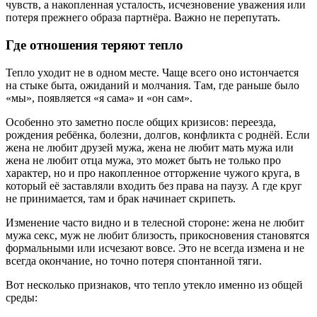
чувств, а накопленная усталость, исчезновение уважения или
потеря прежнего образа партнёра. Важно не перепутать.
Где отношения теряют тепло
Тепло уходит не в одном месте. Чаще всего оно истончается
на стыке быта, ожиданий и молчания. Там, где раньше было
«мы», появляется «я сама» и «он сам».
Особенно это заметно после общих кризисов: переезда,
рождения ребёнка, болезни, долгов, конфликта с роднёй. Если
жена не любит друзей мужа, жена не любит мать мужа или
жена не любит отца мужа, это может быть не только про
характер, но и про накопленное отторжение чужого круга, в
который её заставляли входить без права на паузу. А где круг
не принимается, там и брак начинает скрипеть.
Изменение часто видно и в телесной стороне: жена не любит
мужа секс, муж не любит близость, прикосновения становятся
формальными или исчезают вовсе. Это не всегда измена и не
всегда окончание, но точно потеря спонтанной тяги.
Вот несколько признаков, что тепло утекло именно из общей
среды: