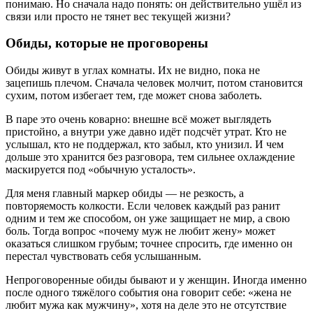
понимаю. Но сначала надо понять: он действительно ушёл из
связи или просто не тянет вес текущей жизни?
Обиды, которые не проговорены
Обиды живут в углах комнаты. Их не видно, пока не
зацепишь плечом. Сначала человек молчит, потом становится
сухим, потом избегает тем, где может снова заболеть.
В паре это очень коварно: внешне всё может выглядеть
пристойно, а внутри уже давно идёт подсчёт утрат. Кто не
услышал, кто не поддержал, кто забыл, кто унизил. И чем
дольше это хранится без разговора, тем сильнее охлаждение
маскируется под «обычную усталость».
Для меня главный маркер обиды — не резкость, а
повторяемость колкости. Если человек каждый раз ранит
одним и тем же способом, он уже защищает не мир, а свою
боль. Тогда вопрос «почему муж не любит жену» может
оказаться слишком грубым; точнее спросить, где именно он
перестал чувствовать себя услышанным.
Непроговоренные обиды бывают и у женщин. Иногда именно
после одного тяжёлого события она говорит себе: «жена не
любит мужа как мужчину», хотя на деле это не отсутствие