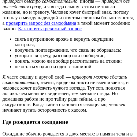
приворот быстро самостоятельно
, иногда —
приворот без
последствия сразу
, и я всегда слышу в этом не только
желание, но и тревогу. Человек хочет быстрый знак, потому
что пауза между надеждой и ответом слишком больно тянется,
а
проверить запрос без самообмана
в такой момент особенно
важно.
Как понять тревожный запрос
снять внутреннюю дрожь и вернуть ощущение
контроля;
получить подтверждение, что связь не оборвалась;
ускорить встречу, разговор или сообщение;
понять, можно ли вообще рассчитывать на отклик;
не остаться один на один с тишиной.
Я часто слышу и другой слой —
приворот можно сделать
самостоятельно
, значит, вроде бы никто не вмешивается, и
человек хочет избежать чужого взгляда. Тут есть понятная
логика: чем меньше свидетелей, тем меньше стыда. Но
домашняя работа не про тайну ради тайны, а про
аккуратность. Когда тайна становится самоцелью, человек
начинает путать осторожность с хаосом.
Где рождается ожидание
Ожидание обычно рождается в двух местах: в памяти тела и в