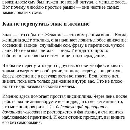
выяснилось: ему был нужен не новый ритуал, а меньше хаоса.
Вот почему я люблю простые рамки — они честнее самых
замысловатых схем.
Как не перепутать знак и желание
Знак — это событие. Желание — это внутренняя волна. Когда
женщина ждёт отклика, она начинает ловить любое движение:
соседский звонок, случайный сон, фразу в переписке, чужой
лайк. Но не всякая деталь — знак. Иногда это просто
собственная нервная система ищет подтверждение.
Чтобы не перепутать одно с другим, я советую фиксировать
только измеримое: сообщение, звонок, встречу, конкретную
фразу, изменение в регулярности контакта. Если этого нет,
значит, пока есть только движение внутри вас. Это не плохо,
но это надо называть своим именем.
Именно здесь помогает простая дисциплина. Через день после
работы вы не анализируете всё подряд, а отмечаете лишь то,
что можно проверить. Так
действующий приворот в
домашних условиях
не растворяется в фантазии, а становится
наблюдаемой практикой. И если отклик приходит, вы видите
его без самообмана.