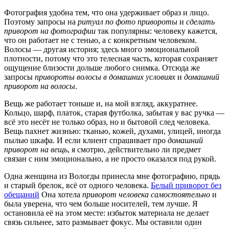
Фотография удобна тем, что она удерживает образ и лицо.
Поэтому запросы на
ритуал по фото привороты
и
сделать
приворот на фотографии
так популярны: человеку кажется,
что он работает не с тенью, а с конкретным человеком.
Волосы — другая история; здесь много эмоциональной
плотности, потому что это телесная часть, которая сохраняет
ощущение близости дольше любого снимка. Отсюда же
запросы
привороты волосы в домашних условиях
и
домашний
приворот на волосы
.
Вещь же работает тоньше и, на мой взгляд, аккуратнее.
Кольцо, шарф, платок, старая футболка, забытая у вас ручка —
всё это несёт не только образ, но и бытовой след человека.
Вещь пахнет жизнью: тканью, кожей, духами, улицей, иногда
пылью шкафа. И если клиент спрашивает про
домашний
приворот на вещь
, я смотрю, действительно ли предмет
связан с ним эмоционально, а не просто оказался под рукой.
Одна женщина из Вологды принесла мне фотографию, прядь
и старый брелок, всё от одного человека.
Белый приворот без
обещаний
Она хотела
приворот человека самостоятельно
и
была уверена, что чем больше носителей, тем лучше. Я
остановила её на этом месте: избыток материала не делает
связь сильнее, зато размывает фокус. Мы оставили один