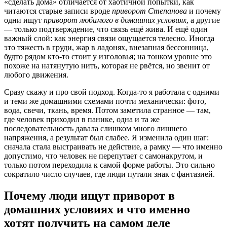
«сделать дома» отличается от хаотичной попытки, как
читаются старые записи вроде
приворот Степанова
и почему
одни ищут
приворот любимого в домашних условиях
, а другие
— только подтверждение, что связь ещё жива. И ещё один
важный слой: как энергия связи ощущается телесно. Иногда
это тяжесть в груди, жар в ладонях, внезапная бессонница,
будто рядом кто-то стоит у изголовья; на тонком уровне это
похоже на натянутую нить, которая не рвётся, но звенит от
любого движения.
Сразу скажу и про свой подход. Когда-то я работала с одними
и теми же домашними схемами почти механически: фото,
вода, свечи, ткань, время. Потом заметила странное — там,
где человек приходил в панике, одна и та же
последовательность давала слишком много лишнего
напряжения, а результат был слабее. Я изменила один шаг:
сначала стала выстраивать не действие, а рамку — что именно
допустимо, что человек не перепутает с самонакрутом, и
только потом переходила к самой форме работы. Это сильно
сократило число случаев, где люди путали знак с фантазией.
Почему люди ищут приворот в
домашних условиях и что именно
хотят получить на самом деле