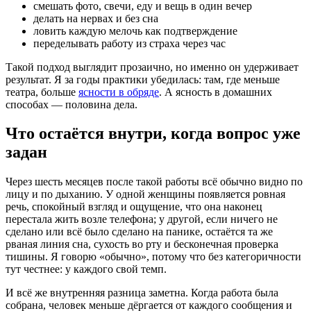
смешать фото, свечи, еду и вещь в один вечер
делать на нервах и без сна
ловить каждую мелочь как подтверждение
переделывать работу из страха через час
Такой подход выглядит прозаично, но именно он удерживает
результат. Я за годы практики убедилась: там, где меньше
театра, больше
ясности в обряде
. А ясность в домашних
способах — половина дела.
Что остаётся внутри, когда вопрос уже
задан
Через шесть месяцев после такой работы всё обычно видно по
лицу и по дыханию. У одной женщины появляется ровная
речь, спокойный взгляд и ощущение, что она наконец
перестала жить возле телефона; у другой, если ничего не
сделано или всё было сделано на панике, остаётся та же
рваная линия сна, сухость во рту и бесконечная проверка
тишины. Я говорю «обычно», потому что без категоричности
тут честнее: у каждого свой темп.
И всё же внутренняя разница заметна. Когда работа была
собрана, человек меньше дёргается от каждого сообщения и