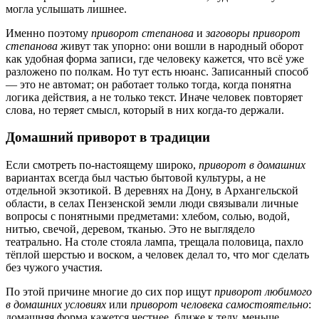
могла услышать лишнее.
Именно поэтому
приворот степанова
и
заговоры приворот
степанова
живут так упорно: они вошли в народный оборот
как удобная форма записи, где человеку кажется, что всё уже
разложено по полкам. Но тут есть нюанс. Записанный способ
— это не автомат; он работает только тогда, когда понятна
логика действия, а не только текст. Иначе человек повторяет
слова, но теряет смысл, который в них когда-то держали.
Домашний приворот в традиции
Если смотреть по-настоящему широко,
приворот в домашних
вариантах всегда был частью бытовой культуры, а не
отдельной экзотикой. В деревнях на Дону, в Архангельской
области, в селах Пензенской земли люди связывали личные
вопросы с понятными предметами: хлебом, солью, водой,
нитью, свечой, деревом, тканью. Это не выглядело
театрально. На столе стояла лампа, трещала половица, пахло
тёплой шерстью и воском, а человек делал то, что мог сделать
без чужого участия.
По этой причине многие до сих пор ищут
приворот любимого
в домашних условиях
или
приворот человека самостоятельно
:
домашняя форма кажется честнее, ближе к телу, меньше