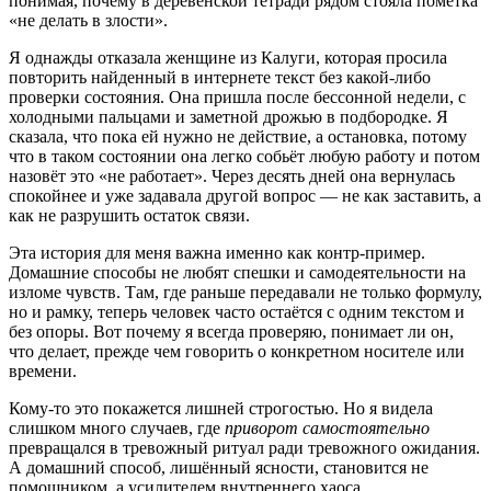
понимая, почему в деревенской тетради рядом стояла пометка
«не делать в злости».
Я однажды отказала женщине из Калуги, которая просила
повторить найденный в интернете текст без какой-либо
проверки состояния. Она пришла после бессонной недели, с
холодными пальцами и заметной дрожью в подбородке. Я
сказала, что пока ей нужно не действие, а остановка, потому
что в таком состоянии она легко собьёт любую работу и потом
назовёт это «не работает». Через десять дней она вернулась
спокойнее и уже задавала другой вопрос — не как заставить, а
как не разрушить остаток связи.
Эта история для меня важна именно как контр-пример.
Домашние способы не любят спешки и самодеятельности на
изломе чувств. Там, где раньше передавали не только формулу,
но и рамку, теперь человек часто остаётся с одним текстом и
без опоры. Вот почему я всегда проверяю, понимает ли он,
что делает, прежде чем говорить о конкретном носителе или
времени.
Кому-то это покажется лишней строгостью. Но я видела
слишком много случаев, где
приворот самостоятельно
превращался в тревожный ритуал ради тревожного ожидания.
А домашний способ, лишённый ясности, становится не
помощником, а усилителем внутреннего хаоса.