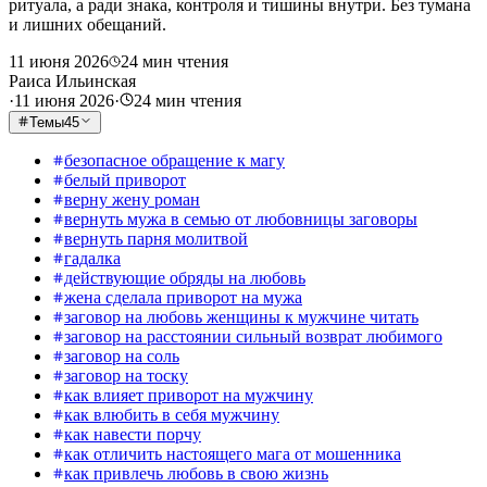
ритуала, а ради знака, контроля и тишины внутри. Без тумана
и лишних обещаний.
11 июня 2026
24
мин чтения
Раиса Ильинская
·
11 июня 2026
·
24
мин чтения
Темы
45
безопасное обращение к магу
белый приворот
верну жену роман
вернуть мужа в семью от любовницы заговоры
вернуть парня молитвой
гадалка
действующие обряды на любовь
жена сделала приворот на мужа
заговор на любовь женщины к мужчине читать
заговор на расстоянии сильный возврат любимого
заговор на соль
заговор на тоску
как влияет приворот на мужчину
как влюбить в себя мужчину
как навести порчу
как отличить настоящего мага от мошенника
как привлечь любовь в свою жизнь