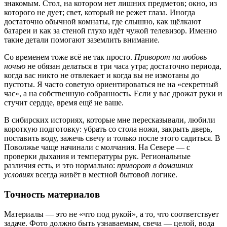
знакомым. Стол, на котором нет лишних предметов; окно, из
которого не дует; свет, который не режет глаза. Иногда
достаточно обычной комнаты, где слышно, как щёлкают
батареи и как за стеной глухо идёт чужой телевизор. Именно
такие детали помогают заземлить внимание.
Со временем тоже всё не так просто.
Приворот на любовь
ночью
не обязан делаться в три часа утра; достаточно периода,
когда вас никто не отвлекает и когда вы не измотаны до
пустоты. Я часто советую ориентироваться не на «секретный
час», а на собственную собранность. Если у вас дрожат руки и
стучит сердце, время ещё не ваше.
В сибирских историях, которые мне пересказывали, любили
короткую подготовку: убрать со стола ножи, закрыть дверь,
поставить воду, зажечь свечу и только после этого садиться. В
Поволжье чаще начинали с молчания. На Севере — с
проверки дыхания и температуры рук. Региональные
различия есть, и это нормально:
приворот в домашних
условиях
всегда живёт в местной бытовой логике.
Точность материалов
Материалы — это не «что под рукой», а то, что соответствует
задаче. Фото должно быть узнаваемым, свеча — целой, вода