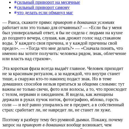
сильный приворот на месячные
сильный приворот самому
что делать если обманул маг
— Раиса, скажите прямо:
приворот в домашних условиях
работает или это только для отчаянных? — «Если бы у меня
был универсальный ответ, я бы не сидела с людьми на кухне
до позднего вечера, слушая, как дрожит голос над стаканом
воды. У каждого своя причина, и у каждой причины свой
предел». — «Тогда что мне делать?» — «Сначала понять, что
именно вы хотите получить: человека рядом, знак, облегчение
или власть над страхом».
Эта короткая фраза всегда выдаёт главное. Человек приходит
не за красивым ритуалом, а за надеждой, что внутри станет
тише, а снаружи кто-то наконец подаст знак. Но в теме
домашних способов нельзя прятаться за общими словами: тут
важны не только свечи, фото или волосы, а то, что происходит
с телом, нервами и ожиданием. Я видела, как женщины
держали в руках пучок ниток, фотографию, яблоко, горсть
соли — и всё равно упирались не в предмет, а в собственный
страх: сработает ли, не навредит ли, не станет ли хуже.
Поэтому я разберу тему без румяной дымки. Покажу, почему
запрос на
приворот в домашних
вообще возникает, чем