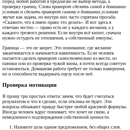
Перед любой работой я предлагаю не выбор метода, а
проверку границ. Слова
приворот сделать самой в домашних
условиях
и
сделать приворот самому в домашних условиях
звучат как задача, но внутри них часто спрятана просьба:
«Скажите, что я имею право это делать». И вот здесь я
отвечаю честно — право есть не у каждого желания, а у
каждого трезвого решения. Если внутри всё кипит, сначала
нужно остудить не отношения, а собственный импульс.
Граница — это не запрет. Это понимание, где желание
заканчивается и начинается навязчивость. Если человек
пытается сделать
приворот самостоятельно
из мести, из
паники или из проверки чужой вины, я почти всегда советую
остановиться. Домашняя работа требует не только намерения,
но и способности выдержать паузу после неё.
Проверка мотивации
Я прошу три простых ответа: зачем, что будет считаться
результатом и что я сделаю, если отклика не будет. Эти
вопросы обнажают правду быстрее любой красивой формулы.
Иногда человек вдруг понимает, что хочет не связи, а
немедленного подтверждения собственной ценности.
Назовите цель одним предложением, без общих слов.