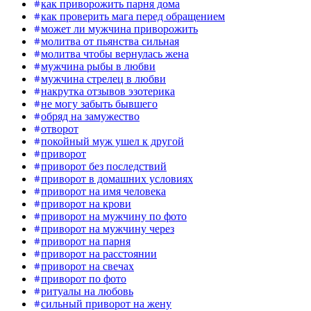
как приворожить парня дома
как проверить мага перед обращением
может ли мужчина приворожить
молитва от пьянства сильная
молитва чтобы вернулась жена
мужчина рыбы в любви
мужчина стрелец в любви
накрутка отзывов эзотерика
не могу забыть бывшего
обряд на замужество
отворот
покойный муж ушел к другой
приворот
приворот без последствий
приворот в домашних условиях
приворот на имя человека
приворот на крови
приворот на мужчину по фото
приворот на мужчину через
приворот на парня
приворот на расстоянии
приворот на свечах
приворот по фото
ритуалы на любовь
сильный приворот на жену