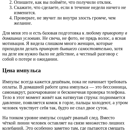
Опишите, как вы поймёте, что получили отклик.
Скажите, что сделаете, если в течение недели ничего не
изменится.
Проверьте, не звучит ли внутри злость громче, чем
желание.
Для меня это и есть базовая подготовка к любому
привороту в
домашних условиях
. Не свеча, не фото, не прядь волос, а ясная
мотивация. Я видела слишком много женщин, которые
приходили делать
приворот бывшего самостоятельно
, хотя
на деле им нужно было не действие, а честный разговор с
собой о потере и ожидании.
Цена импульса
Импульс всегда кажется дешёвым, пока не начинает требовать
оплаты. В домашней работе цена импульса — это бессонница,
самонакрут, разочарование и бесконечная проверка телефона.
Тело в этот момент живёт как натянутая струна: поднимается
давление, появляется комок в горле, пальцы холодеют, а утром
человек чувствует себя так, будто не спал двое суток.
На тонком уровне импульс создаёт рваный след. Вместо
чёткой линии человек оставляет на связи множество лишних
колебаний. Это особенно заметно там, где пытаются смешать