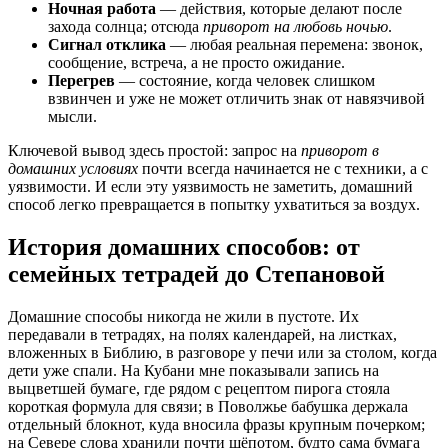
Ночная работа
— действия, которые делают после
захода солнца; отсюда
приворот на любовь ночью
.
Сигнал отклика
— любая реальная перемена: звонок,
сообщение, встреча, а не просто ожидание.
Перегрев
— состояние, когда человек слишком
взвинчен и уже не может отличить знак от навязчивой
мысли.
Ключевой вывод здесь простой: запрос на
приворот в
домашних условиях
почти всегда начинается не с техники, а с
уязвимости. И если эту уязвимость не заметить, домашний
способ легко превращается в попытку ухватиться за воздух.
История домашних способов: от
семейных тетрадей до Степановой
Домашние способы никогда не жили в пустоте. Их
передавали в тетрадях, на полях календарей, на листках,
вложенных в Библию, в разговоре у печи или за столом, когда
дети уже спали. На Кубани мне показывали запись на
выцветшей бумаге, где рядом с рецептом пирога стояла
короткая формула для связи; в Поволжье бабушка держала
отдельный блокнот, куда вносила фразы крупным почерком;
на Севере слова хранили почти шёпотом, будто сама бумага