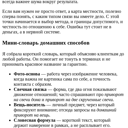
всегда важнее шума вокруг результата.
Если вам нужен не просто ответ, а карта местности, полезно
сперва понять, с каким типом связи вы имеете дело. С этой
точки начинается и выбор метода, и границы допустимого, и
честность по отношению к себе. Ошибка тут стоит не в
деньгах, а в нервной системе.
Мини-словарь домашних способов
Я собрала короткий словарь, который объясняю клиенткам до
любой работы. Он помогает не тонуть в терминах и не
принимать красивое название за гарантию.
Фото-основа
— работа через изображение человека,
когда важна не картинка сама по себе, а точность
контакта с образом.
Свечная связка
— форма, где два огня показывают
движение отношений; часто спрашивают про
приворот
на свечи дома
и
приворот на две скрученные свечи
.
Вещь-носитель
— личный предмет, через который
фиксируют внимание; отсюда запросы на
домашний
приворот на вещь
.
Словесная формула
— короткий текст, который
держит намерение в рамках, а не расплывает его.