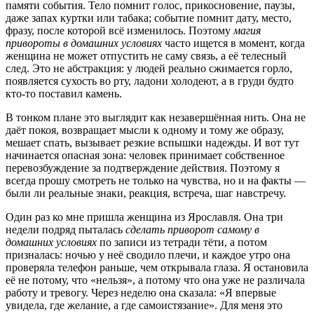
памяти события. Тело помнит голос, прикосновение, паузы,
даже запах куртки или табака; событие помнит дату, место,
фразу, после которой всё изменилось. Поэтому
магия
привороты в домашних условиях
часто ищется в момент, когда
женщина не может отпустить не саму связь, а её телесный
след. Это не абстракция: у людей реально сжимается горло,
появляется сухость во рту, ладони холодеют, а в груди будто
кто-то поставил камень.
В тонком плане это выглядит как незавершённая нить. Она не
даёт покоя, возвращает мысли к одному и тому же образу,
мешает спать, вызывает резкие вспышки надежды. И вот тут
начинается опасная зона: человек принимает собственное
перевозбуждение за подтверждение действия. Поэтому я
всегда прошу смотреть не только на чувства, но и на факты —
были ли реальные знаки, реакция, встреча, шаг навстречу.
Один раз ко мне пришла женщина из Ярославля. Она три
недели подряд пыталась
сделать приворот самому в
домашних условиях
по записи из тетради тёти, а потом
призналась: ночью у неё сводило плечи, и каждое утро она
проверяла телефон раньше, чем открывала глаза. Я остановила
её не потому, что «нельзя», а потому что она уже не различала
работу и тревогу. Через неделю она сказала: «Я впервые
увидела, где желание, а где самоистязание». Для меня это