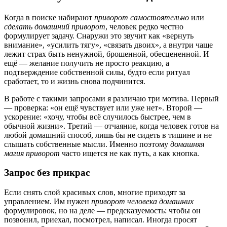
Когда в поиске набирают
приворот самостоятельно
или
сделать домашний приворот
, человек редко честно
формулирует задачу. Снаружи это звучит как «вернуть
внимание», «усилить тягу», «связать двоих», а внутри чаще
лежит страх быть ненужной, брошенной, обесцененной. И
ещё — желание получить не просто реакцию, а
подтверждение собственной силы, будто если ритуал
сработает, то и жизнь снова подчинится.
В работе с такими запросами я различаю три мотива. Первый
— проверка: «он ещё чувствует или уже нет». Второй —
ускорение: «хочу, чтобы всё случилось быстрее, чем в
обычной жизни». Третий — отчаяние, когда человек готов на
любой домашний способ, лишь бы не сидеть в тишине и не
слышать собственные мысли. Именно поэтому
домашняя
магия приворот
часто ищется не как путь, а как кнопка.
Запрос без прикрас
Если снять слой красивых слов, многие приходят за
управлением. Им нужен
приворот человека домашних
формулировок, но на деле — предсказуемость: чтобы он
позвонил, приехал, посмотрел, написал. Иногда просят