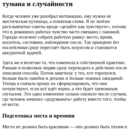
тумана и случайности
Когда человек уже разобрал мотивацию, ему нужна не
мистическая путаница, а понятная схема. Я не люблю
расплывчатые советы вроде «делайте как чувствуете», потому
что в домашних работах чувство часто смешано с паникой.
Гораздо полезнее собрать рабочую рамку: место, время,
носитель, состояние, наблюдение после. Так
приворот без
последствия сразу
перестаёт быть лозунгом и становится
аккуратной задачей.
Здесь же я вплетаю то, что изменила в собственной практике.
Раньше я позволяла людям сразу переходить к действию после
описания способа. Потом заметила: у тех, кто торопился,
больше было ошибок в деталях и больше ложных ожиданий.
Теперь я сначала прошу их сформулировать, что они
почувствуют, если всё идёт верно, а что будет тревожным
сигналом. Это одно изменение сильно снизило число случаев,
где человек начинал «додумывать» работу вместо того, чтобы
её вести.
Подготовка места и времени
Место не должно быть красивым — оно должно быть тихим и