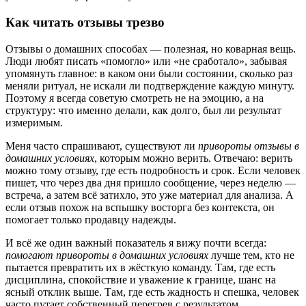
Как читать отзывы трезво
Отзывы о домашних способах — полезная, но коварная вещь.
Люди любят писать «помогло» или «не сработало», забывая
упомянуть главное: в каком они были состоянии, сколько раз
меняли ритуал, не искали ли подтверждение каждую минуту.
Поэтому я всегда советую смотреть не на эмоцию, а на
структуру: что именно делали, как долго, был ли результат
измеримым.
Меня часто спрашивают, существуют ли
привороты отзывы в
домашних условиях
, которым можно верить. Отвечаю: верить
можно тому отзыву, где есть подробность и срок. Если человек
пишет, что через два дня пришло сообщение, через неделю —
встреча, а затем всё затихло, это уже материал для анализа. А
если отзыв похож на вспышку восторга без контекста, он
помогает только продавцу надежды.
И всё же один важный показатель я вижу почти всегда:
помогают привороты в домашних условиях
лучше тем, кто не
пытается превратить их в жёсткую команду. Там, где есть
дисциплина, спокойствие и уважение к границе, шанс на
ясный отклик выше. Там, где есть жадность и спешка, человек
часто путает собственный перегрев с результатом.