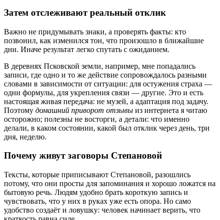
Затем отслеживают реальный отклик
Важно не придумывать знаки, а проверять факты: кто
позвонил, как изменился тон, что произошло в ближайшие
дни. Иначе результат легко спутать с ожиданием.
В деревнях Псковской земли, например, мне попадались
записи, где одно и то же действие сопровождалось разными
словами в зависимости от ситуации: для остужения страха —
одни формулы, для укрепления связи — другие. Это и есть
настоящая живая передача: не музей, а адаптация под задачу.
Поэтому
домашний приворот отзывы
из интернета я читаю
осторожно; полезны не восторги, а детали: что именно
делали, в каком состоянии, какой был отклик через день, три
дня, неделю.
Почему живут заговоры Степановой
Тексты, которые приписывают Степановой, разошлись
потому, что они просты для запоминания и хорошо ложатся на
бытовую речь. Людям удобно брать короткую запись и
чувствовать, что у них в руках уже есть опора. Но само
удобство создаёт и ловушку: человек начинает верить, что
краткость равна силе.