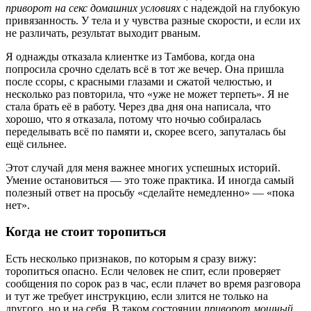
приворот на секс домашних условиях
с надеждой на глубокую
привязанность. У тела и у чувства разные скорости, и если их
не различать, результат выходит рваным.
Я однажды отказала клиентке из Тамбова, когда она
попросила срочно сделать всё в тот же вечер. Она пришла
после ссоры, с красными глазами и сжатой челюстью, и
несколько раз повторила, что «уже не может терпеть». Я не
стала брать её в работу. Через два дня она написала, что
хорошо, что я отказала, потому что ночью собиралась
переделывать всё по памяти и, скорее всего, запуталась бы
ещё сильнее.
Этот случай для меня важнее многих успешных историй.
Умение остановиться — это тоже практика. И иногда самый
полезный ответ на просьбу «сделайте немедленно» — «пока
нет».
Когда не стоит торопиться
Есть несколько признаков, по которым я сразу вижу:
торопиться опасно. Если человек не спит, если проверяет
сообщения по сорок раз в час, если плачет во время разговора
и тут же требует инструкцию, если злится не только на
другого, но и на себя. В таком состоянии
приворот мощный