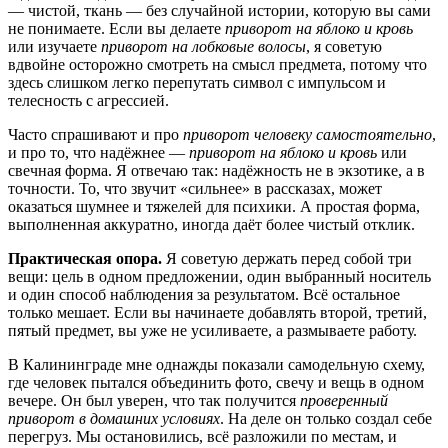
— чистой, ткань — без случайной истории, которую вы сами
не понимаете. Если вы делаете
приворот на яблоко и кровь
или изучаете
приворот на лобковые волосы
, я советую
вдвойне осторожно смотреть на смысл предмета, потому что
здесь слишком легко перепутать символ с импульсом и
телесность с агрессией.
Часто спрашивают и про
приворот человеку самостоятельно
,
и про то, что надёжнее —
приворот на яблоко и кровь
или
свечная форма. Я отвечаю так: надёжность не в экзотике, а в
точности. То, что звучит «сильнее» в рассказах, может
оказаться шумнее и тяжелей для психики. А простая форма,
выполненная аккуратно, иногда даёт более чистый отклик.
Практическая опора.
Я советую держать перед собой три
вещи: цель в одном предложении, один выбранный носитель
и один способ наблюдения за результатом. Всё остальное
только мешает. Если вы начинаете добавлять второй, третий,
пятый предмет, вы уже не усиливаете, а размываете работу.
В Калининграде мне однажды показали самодельную схему,
где человек пытался объединить фото, свечу и вещь в одном
вечере. Он был уверен, что так получится
проверенный
приворот в домашних условиях
. На деле он только создал себе
перегруз. Мы остановились, всё разложили по местам, и