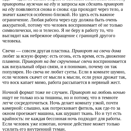
привороты мужчин на еду
и запросы
как сделать приворот
на еду
появляются снова и снова: еда проходит через тело, а
значит кажется особенно близкой. Но здесь есть важное
ограничение. Любая работа через еду должна быть очень
аккуратной, потому что человек воспринимает её не только
символически, но и телесно. Я не беру в работу то, что
выглядит как небрежное обращение с границей другого
человека.
Свечи — совсем другая пластика.
Приворот на свечи дома
любят за ясную форму: есть огонь, есть время, есть движение
пламени.
Приворот на две скрученные свечи
воспринимается
как визуальный образ связи, и я понимаю, почему он так
популярен. Но свеча не любит суеты. Если в комнате шумно,
если человек скачет от мысли к мысли, если руки дрожат так,
что воск капает мимо, работа рассыпается в нервный жест.
Ночной формат тоже не случаен.
Приворот на любовь ночью
ищут не только из-за тишины, но и потому, что в темноте
легче сосредоточиться. Ночь делает комнату узкой, почти
камерной: слышно, как потрескивает фитиль, как где-то за
окном проезжает машина, как шуршит ткань. Но и тут есть
крайность: не каждая бессонная ночь подходит для работы.
Если человек уже измотан, ночное действие может только
усилить его внутренний туман.