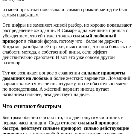
из моей практики показывали: самый громкий метод не был
самым надёжным
Эти цифры не заменяют живой разбор, но хорошо показывают
распределение ожиданий. В Самаре одна женщина пришла с
убеждением, что ей нужен только
сильный любовный
приворот
в тёмной форме, потому что «белое не держит».
Когда мы разобрали её страхи, выяснилось, что она боялась не
слабости метода, а собственной вины, если эффект
действительно сработает. И вот это уже совсем другой
разговор.
Тут же возникает вопрос о сравнении
сильные привороты
домашних на любовь
и более жёстких вариантов. Домашний
вариант кажется мягче по антуражу, но не обязательно мягче
по последствиям. А жёсткий вариант иногда пугает
названием сильнее, чем действует на деле.
Что считают быстрым
Быстрым обычно считают то, что даёт ощутимый отклик в
первые часы или дни. Сюда относят
сильный приворот
быстро
,
действует сильнее приворот
,
сильно действующие
привороты
, а также любой метод, после которого человек