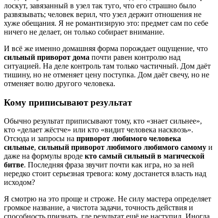
лоскут, завязанный в узел так туго, что его страшно было
развязывать; человек верил, что узел держит отношения не
хуже обещания. Я не романтизирую это: предмет сам по себе
ничего не делает, он только собирает внимание.
И всё же именно домашняя форма порождает ощущение, что
сильный приворот дома
почти равен контролю над
ситуацией. На деле контроль там только частичный. Дом даёт
тишину, но не отменяет цену поступка. Дом даёт свечу, но не
отменяет волю другого человека.
Кому приписывают результат
Обычно результат приписывают тому, кто «знает сильнее»,
кто «делает жёстче» или кто «видит человека насквозь».
Отсюда и запросы на
приворот любимого человека
сильные
,
сильный приворот любимого любимого самому
и
даже на формулы вроде
кто самый сильный в магической
битве
. Последняя фраза звучит почти как игра, но за ней
нередко стоит серьезная тревога: кому достанется власть над
исходом?
Я смотрю на это проще и строже. Не силу мастера определяет
громкое название, а чистота задачи, точность действия и
способность признать, где результат ещё не наступил. Иногда