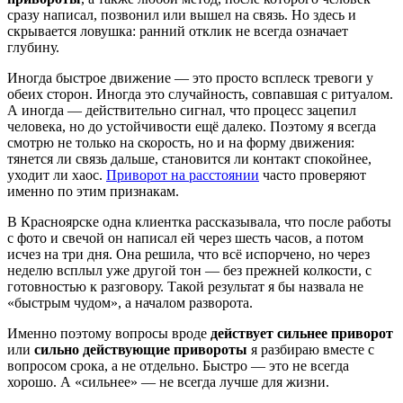
сразу написал, позвонил или вышел на связь. Но здесь и
скрывается ловушка: ранний отклик не всегда означает
глубину.
Иногда быстрое движение — это просто всплеск тревоги у
обеих сторон. Иногда это случайность, совпавшая с ритуалом.
А иногда — действительно сигнал, что процесс зацепил
человека, но до устойчивости ещё далеко. Поэтому я всегда
смотрю не только на скорость, но и на форму движения:
тянется ли связь дальше, становится ли контакт спокойнее,
уходит ли хаос.
Приворот на расстоянии
часто проверяют
именно по этим признакам.
В Красноярске одна клиентка рассказывала, что после работы
с фото и свечой он написал ей через шесть часов, а потом
исчез на три дня. Она решила, что всё испорчено, но через
неделю всплыл уже другой тон — без прежней колкости, с
готовностью к разговору. Такой результат я бы назвала не
«быстрым чудом», а началом разворота.
Именно поэтому вопросы вроде
действует сильнее приворот
или
сильно действующие привороты
я разбираю вместе с
вопросом срока, а не отдельно. Быстро — это не всегда
хорошо. А «сильнее» — не всегда лучше для жизни.