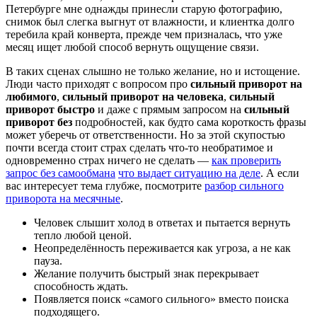
Петербурге мне однажды принесли старую фотографию,
снимок был слегка выгнут от влажности, и клиентка долго
теребила край конверта, прежде чем призналась, что уже
месяц ищет любой способ вернуть ощущение связи.
В таких сценах слышно не только желание, но и истощение.
Люди часто приходят с вопросом про
сильный приворот на
любимого
,
сильный приворот на человека
,
сильный
приворот быстро
и даже с прямым запросом на
сильный
приворот без
подробностей, как будто сама короткость фразы
может уберечь от ответственности. Но за этой скупостью
почти всегда стоит страх сделать что-то необратимое и
одновременно страх ничего не сделать —
как проверить
запрос без самообмана
что выдает ситуацию на деле
. А если
вас интересует тема глубже, посмотрите
разбор сильного
приворота на месячные
.
Человек слышит холод в ответах и пытается вернуть
тепло любой ценой.
Неопределённость переживается как угроза, а не как
пауза.
Желание получить быстрый знак перекрывает
способность ждать.
Появляется поиск «самого сильного» вместо поиска
подходящего.