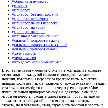
обряд на замужество
отворот
приворот
приворот без последствий
приворот любимого
приворот на имя человека
приворот на крови
приворот на парня
признаки мага мошенника
сильный приворот на жену
сильный приворот на месячные
сильный приворот самому
хочу вернуть
черная магия
что делать если обманул маг
В тот вечер свеча у меня на столе чуть коптила, и в комнате
стоял запах воска, сухой полыни и холодного металла от
ножниц, которыми я перерезала красную нить. Клиентка
пришла после девяти, с влажными от дождя рукавами и таким
сжатым голосом, будто говорила через узел в горле: «Мне
нужен сильный приворот самому. Не для игры. Мне надо,
чтобы он перестал уходить сквозь пальцы». Я тогда ещё не
знала, что за этой фразой почти всегда стоит не только
страсть, но и усталость, стыд, страх быть забытой и злость на