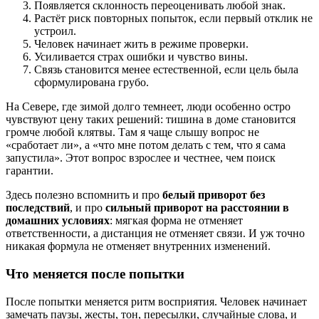
Появляется склонность переоценивать любой знак.
Растёт риск повторных попыток, если первый отклик не
устроил.
Человек начинает жить в режиме проверки.
Усиливается страх ошибки и чувство вины.
Связь становится менее естественной, если цель была
сформулирована грубо.
На Севере, где зимой долго темнеет, люди особенно остро
чувствуют цену таких решений: тишина в доме становится
громче любой клятвы. Там я чаще слышу вопрос не
«сработает ли», а «что мне потом делать с тем, что я сама
запустила». Этот вопрос взрослее и честнее, чем поиск
гарантии.
Здесь полезно вспомнить и про
белый приворот без
последствий
, и про
сильный приворот на расстоянии в
домашних условиях
: мягкая форма не отменяет
ответственности, а дистанция не отменяет связи. И уж точно
никакая формула не отменяет внутренних изменений.
Что меняется после попытки
После попытки меняется ритм восприятия. Человек начинает
замечать паузы, жесты, тон, пересылки, случайные слова, и