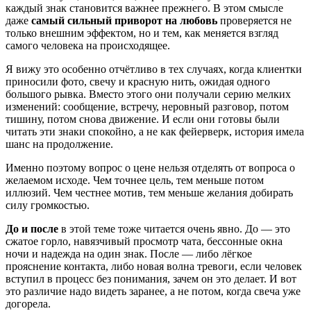
каждый знак становится важнее прежнего. В этом смысле
даже
самый сильный приворот на любовь
проверяется не
только внешним эффектом, но и тем, как меняется взгляд
самого человека на происходящее.
Я вижу это особенно отчётливо в тех случаях, когда клиентки
приносили фото, свечу и красную нить, ожидая одного
большого рывка. Вместо этого они получали серию мелких
изменений: сообщение, встречу, неровный разговор, потом
тишину, потом снова движение. И если они готовы были
читать эти знаки спокойно, а не как фейерверк, история имела
шанс на продолжение.
Именно поэтому вопрос о цене нельзя отделять от вопроса о
желаемом исходе. Чем точнее цель, тем меньше потом
иллюзий. Чем честнее мотив, тем меньше желания добирать
силу громкостью.
До и после
в этой теме тоже читается очень явно. До — это
сжатое горло, навязчивый просмотр чата, бессонные окна
ночи и надежда на один знак. После — либо лёгкое
прояснение контакта, либо новая волна тревоги, если человек
вступил в процесс без понимания, зачем он это делает. И вот
это различие надо видеть заранее, а не потом, когда свеча уже
догорела.