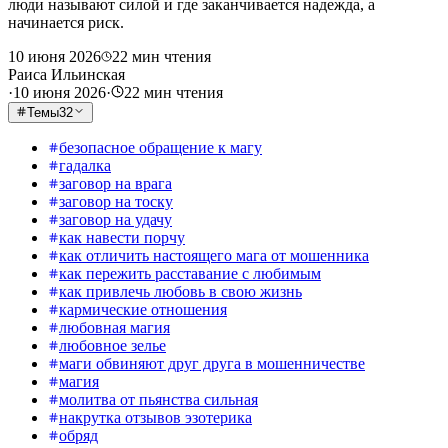
люди называют силой и где заканчивается надежда, а
начинается риск.
10 июня 2026
22
мин чтения
Раиса Ильинская
·
10 июня 2026
·
22
мин чтения
Темы
32
безопасное обращение к магу
гадалка
заговор на врага
заговор на тоску
заговор на удачу
как навести порчу
как отличить настоящего мага от мошенника
как пережить расставание с любимым
как привлечь любовь в свою жизнь
кармические отношения
любовная магия
любовное зелье
маги обвиняют друг друга в мошенничестве
магия
молитва от пьянства сильная
накрутка отзывов эзотерика
обряд