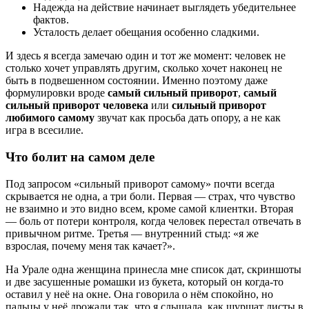
Надежда на действие начинает выглядеть убедительнее
фактов.
Усталость делает обещания особенно сладкими.
И здесь я всегда замечаю один и тот же момент: человек не
столько хочет управлять другим, сколько хочет наконец не
быть в подвешенном состоянии. Именно поэтому даже
формулировки вроде
самый сильный приворот
,
самый
сильный приворот человека
или
сильный приворот
любимого самому
звучат как просьба дать опору, а не как
игра в всесилие.
Что болит на самом деле
Под запросом «сильный приворот самому» почти всегда
скрывается не одна, а три боли. Первая — страх, что чувство
не взаимно и это видно всем, кроме самой клиентки. Вторая
— боль от потери контроля, когда человек перестал отвечать в
привычном ритме. Третья — внутренний стыд: «я же
взрослая, почему меня так качает?».
На Урале одна женщина принесла мне список дат, скриншоты
и две засушенные ромашки из букета, который он когда-то
оставил у неё на окне. Она говорила о нём спокойно, но
пальцы у неё дрожали так, что я слышала, как шуршат листы в