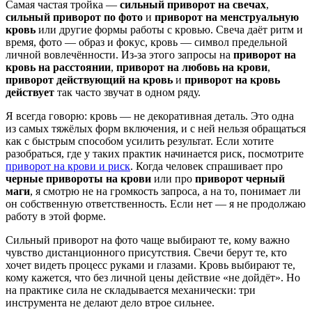
Самая частая тройка —
сильный приворот на свечах
,
сильный приворот по фото
и
приворот на менструальную
кровь
или другие формы работы с кровью. Свеча даёт ритм и
время, фото — образ и фокус, кровь — символ предельной
личной вовлечённости. Из-за этого запросы на
приворот на
кровь на расстоянии
,
приворот на любовь на крови
,
приворот действующий на кровь
и
приворот на кровь
действует
так часто звучат в одном ряду.
Я всегда говорю: кровь — не декоративная деталь. Это одна
из самых тяжёлых форм включения, и с ней нельзя обращаться
как с быстрым способом усилить результат. Если хотите
разобраться, где у таких практик начинается риск, посмотрите
приворот на крови и риск
. Когда человек спрашивает про
черные привороты на крови
или про
приворот черный
маги
, я смотрю не на громкость запроса, а на то, понимает ли
он собственную ответственность. Если нет — я не продолжаю
работу в этой форме.
Сильный приворот на фото чаще выбирают те, кому важно
чувство дистанционного присутствия. Свечи берут те, кто
хочет видеть процесс руками и глазами. Кровь выбирают те,
кому кажется, что без личной цены действие «не дойдёт». Но
на практике сила не складывается механически: три
инструмента не делают дело втрое сильнее.