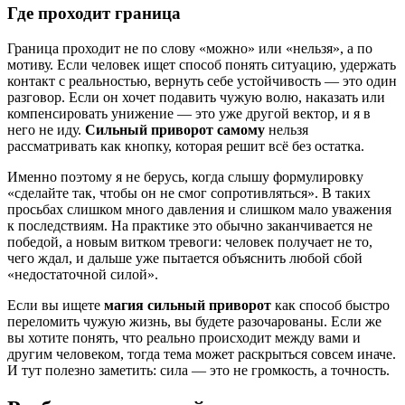
Где проходит граница
Граница проходит не по слову «можно» или «нельзя», а по
мотиву. Если человек ищет способ понять ситуацию, удержать
контакт с реальностью, вернуть себе устойчивость — это один
разговор. Если он хочет подавить чужую волю, наказать или
компенсировать унижение — это уже другой вектор, и я в
него не иду.
Сильный приворот самому
нельзя
рассматривать как кнопку, которая решит всё без остатка.
Именно поэтому я не берусь, когда слышу формулировку
«сделайте так, чтобы он не смог сопротивляться». В таких
просьбах слишком много давления и слишком мало уважения
к последствиям. На практике это обычно заканчивается не
победой, а новым витком тревоги: человек получает не то,
чего ждал, и дальше уже пытается объяснить любой сбой
«недостаточной силой».
Если вы ищете
магия сильный приворот
как способ быстро
переломить чужую жизнь, вы будете разочарованы. Если же
вы хотите понять, что реально происходит между вами и
другим человеком, тогда тема может раскрыться совсем иначе.
И тут полезно заметить: сила — это не громкость, а точность.