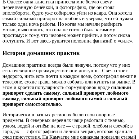
В Одессе одна клиентка принесла мне белую свечу,
перевязанную бечёвкой, и фотографию, где он стоял
вполоборота, будто уже собирался уйти из кадра. Она хотела
самый сильный приворот на любовь и уверяла, что ей нужна
только одна ночь работы. Но когда мы начали разбирать
мотив, выяснилось, что она не готова была к самому
простому: к тому, что человек может прийти, а потом снова
отступить. И вот здесь рушится половина фантазий о «силе».
История домашних практик
Домашние практики всегда были живучи, потому что у них
есть очевидное преимущество: они доступны. Свеча стоит
недорого, нить есть почти в каждом доме, фотография лежит в
телефоне, сухие травы можно собрать или купить на рынке. В
этом и кроется популярность формулировок вроде
сильный
приворот сделать самому
,
сильный приворот любимого
самому
,
сильный приворот любимого самой
и
сильный
приворот самостоятельно
.
Исторически в разных регионах были свои опорные
предметы. В северных деревнях чаще работали с тканью,
узлом, водой и огнём; на юге — с травой, хлебом и свечой; в
городах — с фотографией и личной вещью, которая хранила
след присутствия. На Камчатке мне однажды показали старый