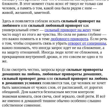
блокноте. В этот момент стало ясно: её тянул не только сам
человек, а память о том, какой она была рядом с ним —
живой, желанной, заметной.
Здесь и появляется соблазн искать
сильный приворот на
любимого
или
сильный любовный приворот
как
универсальный ответ —
сильный приворот на жену
тоже
часто ищут из этого же чувства. Но сила не равна глубине —
это важно помнить и в теме
любовного приворота
. Если речь
о том, чтобы сохранить связь и убрать
отворот от соперницы
,
важно понимать, что иногда запрос идет не на сближение, а
на защиту отношений. Иногда люди хотят не сближения, а
прекращения внутренней дрожи, и это совсем не одно и то
же.
Если смотреть честно, запросы вроде
сильные привороты
домашних на любовь
,
любовные привороты домашних
,
сильный приворот дома
или
сильный приворот на любовь
в домашних условиях
появляются там, где человек не хочет
быть зависимым от чужих слов, от расписаний, от дорогих
обещаний. Дом кажется безопасным местом контроля:
знакомая комната, своя свеча, своё зеркало, свой ритм. И всё
же именно в домашней тишине обычно особенно слышно
собственное сомнение.