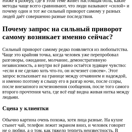
Ниже я разберу, где в этой теме живёт настоящая боль, какие
методы чаще всего сравнивают, что люди называют «силой» и
почему один и тот же сильный приворот самому у разных
людей даёт совершенно разные последствия.
Почему запрос на сильный приворот
самому возникает именно сейчас?
Сильный приворот самому редко появляется из любопытства.
Чаще это крайняя точка, когда человек уже перепробовал
разговоры, ожидание, молчание, демонстративную
независимость, а внутри всё равно остаётся зудящее чувство:
«если я не сделаю хоть что-то, он исчезнет совсем». Этот
запрос вспыхивает на границе между отчаянием и надеждой,
и именно поэтому я слышу его в разгар ночи, после ссоры,
после внезапного исчезновения сообщения, после того самого
второго прочтения чата, где всё ещё видна живая нитка между
людьми.
Сцена у клиентки
Обычно картина очень похожа, хотя лица разные. На кухне
стынет чай, телефон лежит экраном вниз, и человек говорит
не о любви, а о том, как тяжело терпеть неизвестность. В