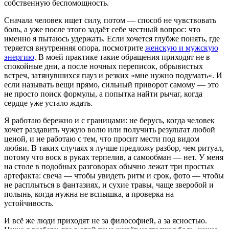
собственную беспомощность.
Сначала человек ищет силу, потом — способ не чувствовать
боль, а уже после этого задаёт себе честный вопрос: что
именно я пытаюсь удержать. Если хочется глубже понять, где
теряется внутренняя опора, посмотрите
женскую и мужскую
энергию
. В моей практике такие обращения приходят не в
спокойные дни, а после ночных переписок, обрывистых
встреч, затянувшихся пауз и резких «мне нужно подумать». И
если называть вещи прямо, сильный приворот самому — это
не просто поиск формулы, а попытка найти рычаг, когда
сердце уже устало ждать.
Я работаю бережно и с границами: не берусь, когда человек
хочет раздавить чужую волю или получить результат любой
ценой, и не работаю с тем, что просит мести под видом
любви. В таких случаях я лучше предложу разбор, чем ритуал,
потому что воск в руках терпелив, а самообман — нет. У меня
на столе в подобных разговорах обычно лежат три простых
артефакта: свеча — чтобы увидеть ритм и срок, фото — чтобы
не расплыться в фантазиях, и сухие травы, чаще зверобой и
полынь, когда нужна не вспышка, а проверка на
устойчивость.
И всё же люди приходят не за философией, а за ясностью.