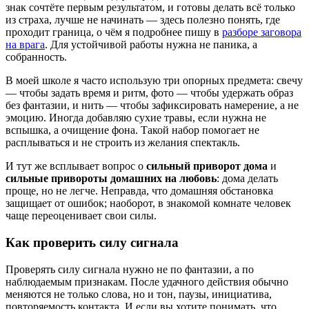
знак сочтёте первым результатом, и готовы делать всё только
из страха, лучше не начинать — здесь полезно понять, где
проходит граница, о чём я подробнее пишу в
разборе заговора
на врага
. Для устойчивой работы нужна не паника, а
собранность.
В моей школе я часто использую три опорных предмета: свечу
— чтобы задать время и ритм, фото — чтобы удержать образ
без фантазии, и нить — чтобы зафиксировать намерение, а не
эмоцию. Иногда добавляю сухие травы, если нужна не
вспышка, а очищение фона. Такой набор помогает не
расплываться и не строить из желания спектакль.
И тут же всплывает вопрос о
сильный приворот дома
и
сильные привороты домашних на любовь
: дома делать
проще, но не легче. Неправда, что домашняя обстановка
защищает от ошибок; наоборот, в знакомой комнате человек
чаще переоценивает свои силы.
Как проверить силу сигнала
Проверять силу сигнала нужно не по фантазии, а по
наблюдаемым признакам. После удачного действия обычно
меняются не только слова, но и тон, паузы, инициатива,
повторяемость контакта. И если вы хотите понимать, что