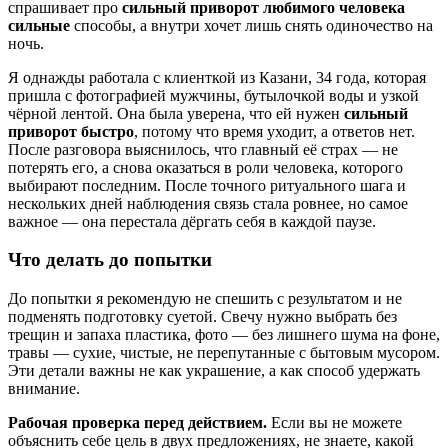
спрашивает про
сильный приворот любимого человека
сильные
способы, а внутри хочет лишь снять одиночество на
ночь.
Я однажды работала с клиенткой из Казани, 34 года, которая
пришла с фотографией мужчины, бутылочкой воды и узкой
чёрной лентой. Она была уверена, что ей нужен
сильный
приворот быстро
, потому что время уходит, а ответов нет.
После разговора выяснилось, что главный её страх — не
потерять его, а снова оказаться в роли человека, которого
выбирают последним. После точного ритуального шага и
нескольких дней наблюдения связь стала ровнее, но самое
важное — она перестала дёргать себя в каждой паузе.
Что делать до попытки
До попытки я рекомендую не спешить с результатом и не
подменять подготовку суетой. Свечу нужно выбрать без
трещин и запаха пластика, фото — без лишнего шума на фоне,
травы — сухие, чистые, не перепутанные с бытовым мусором.
Эти детали важны не как украшение, а как способ удержать
внимание.
Рабочая проверка перед действием.
Если вы не можете
объяснить себе цель в двух предложениях, не знаете, какой