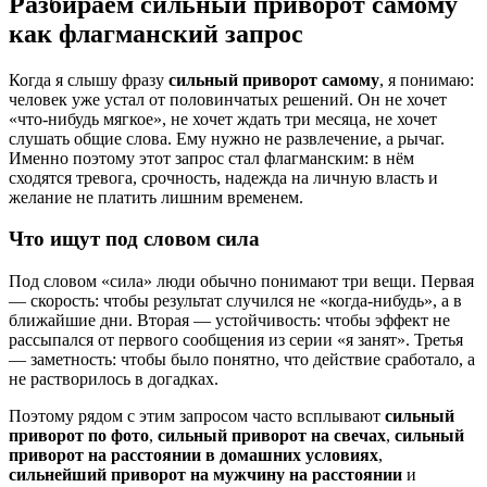
Разбираем сильный приворот самому
как флагманский запрос
Когда я слышу фразу
сильный приворот самому
, я понимаю:
человек уже устал от половинчатых решений. Он не хочет
«что-нибудь мягкое», не хочет ждать три месяца, не хочет
слушать общие слова. Ему нужно не развлечение, а рычаг.
Именно поэтому этот запрос стал флагманским: в нём
сходятся тревога, срочность, надежда на личную власть и
желание не платить лишним временем.
Что ищут под словом сила
Под словом «сила» люди обычно понимают три вещи. Первая
— скорость: чтобы результат случился не «когда-нибудь», а в
ближайшие дни. Вторая — устойчивость: чтобы эффект не
рассыпался от первого сообщения из серии «я занят». Третья
— заметность: чтобы было понятно, что действие сработало, а
не растворилось в догадках.
Поэтому рядом с этим запросом часто всплывают
сильный
приворот по фото
,
сильный приворот на свечах
,
сильный
приворот на расстоянии в домашних условиях
,
сильнейший приворот на мужчину на расстоянии
и