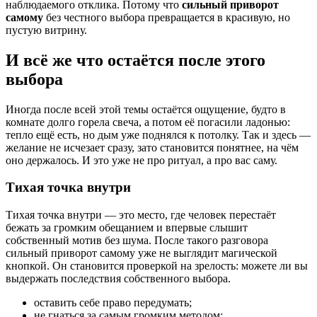
наблюдаемого отклика. Потому что
сильный приворот
самому
без честного выбора превращается в красивую, но
пустую витрину.
И всё же что остаётся после этого
выбора
Иногда после всей этой темы остаётся ощущение, будто в
комнате долго горела свеча, а потом её погасили ладонью:
тепло ещё есть, но дым уже поднялся к потолку. Так и здесь —
желание не исчезает сразу, зато становится понятнее, на чём
оно держалось. И это уже не про ритуал, а про вас саму.
Тихая точка внутри
Тихая точка внутри — это место, где человек перестаёт
бежать за громким обещанием и впервые слышит
собственный мотив без шума. После такого разговора
сильный приворот самому уже не выглядит магической
кнопкой. Он становится проверкой на зрелость: можете ли вы
выдержать последствия собственного выбора.
оставить себе право передумать;
не гнаться за самым громким методом;