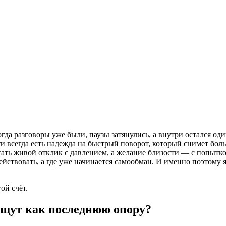
гда разговоры уже были, паузы затянулись, а внутри остался оди
ти всегда есть надежда на быстрый поворот, который снимет бол
путать живой отклик с давлением, а желание близости — с попытк
действовать, а где уже начинается самообман. И именно поэтому 
ой счёт.
ищут как последнюю опору?