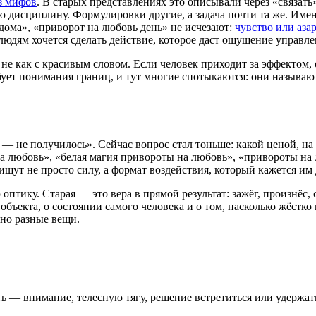
з мифов
. В старых представлениях это описывали через «связать
ую дисциплину. Формулировки другие, а задача почти та же. Им
дома», «приворот на любовь день» не исчезают:
чувство или аза
людям хочется сделать действие, которое даст ощущение управле
 не как с красивым словом. Если человек приходит за эффектом,
ебует понимания границ, и тут многие спотыкаются: они называ
 не получилось». Сейчас вопрос стал тоньше: какой ценой, на к
а любовь», «белая магия привороты на любовь», «привороты на л
ут не просто силу, а формат воздействия, который кажется им
птику. Старая — это вера в прямой результат: зажёг, произнёс, с
 объекта, о состоянии самого человека и о том, насколько жёстко
но разные вещи.
ь — внимание, телесную тягу, решение встретиться или удержат