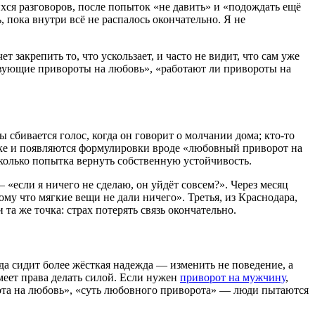
ихся разговоров, после попыток «не давить» и «подождать ещё
 пока внутри всё не распалось окончательно. Я не
 закрепить то, что ускользает, и часто не видит, что сам уже
твующие привороты на любовь», «работают ли привороты на
 сбивается голос, когда он говорит о молчании дома; кто-то
точке и появляются формулировки вроде «любовный приворот на
колько попытка вернуть собственную устойчивость.
«если я ничего не сделаю, он уйдёт совсем?». Через месяц
му что мягкие вещи не дали ничего». Третья, из Краснодара,
та же точка: страх потерять связь окончательно.
гда сидит более жёсткая надежда — изменить не поведение, а
имеет права делать силой. Если нужен
приворот на мужчину
,
рота на любовь», «суть любовного приворота» — люди пытаются