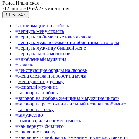
Раиса Ильинская
·
12 июня 2026
·
23
мин чтения
Темы
84
аффирмации на любовь
вернуть жену страсть
вернуть любимого человека слова
вернуть мужа в семью от любовницы заговоры
вернуть мужчину бывшей жене
вернуть парня молитвой
влюбленный мужчина
гадалка
действующие обряды на любовь
жена сделала приворот на мужа
жена ушла к другому
женатый мужчина
заговор на любовь
заговор на любовь женщины к мужчине читать
заговор на расстоянии сильный возврат любимого
заговор на тоску
замужество
знаки зодиака совместимость
как вернуть бывшего
как вернуть жену
как вернуть любимого мужчину после расставания