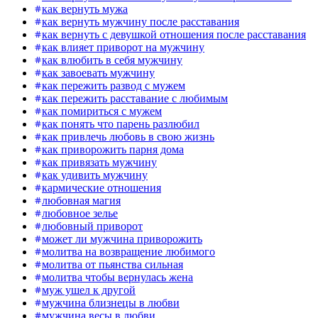
как вернуть мужа
как вернуть мужчину после расставания
как вернуть с девушкой отношения после расставания
как влияет приворот на мужчину
как влюбить в себя мужчину
как завоевать мужчину
как пережить развод с мужем
как пережить расставание с любимым
как помириться с мужем
как понять что парень разлюбил
как привлечь любовь в свою жизнь
как приворожить парня дома
как привязать мужчину
как удивить мужчину
кармические отношения
любовная магия
любовное зелье
любовный приворот
может ли мужчина приворожить
молитва на возвращение любимого
молитва от пьянства сильная
молитва чтобы вернулась жена
муж ушел к другой
мужчина близнецы в любви
мужчина весы в любви