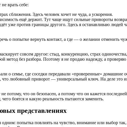
 не врать себе:
рах сближения. Здесь человек хочет не чуда, а ускорения.
симость ещё держит. Тут чаще ищут сильные привороты возврат, 
идёт уже против границы другого. Здесь я останавливаю людей ч
е речь о попытке вернуть контакт, а где — о желании отменить 
аскирует совсем другое: стыд, конкуренцию, страх одиночества,
бой метод без разбора. Поэтому я не продаю надежду, а проверяю 
али о семье, где соседки передавали «проверенные» домашние о
 что любовный приворот — универсальный ключ. На деле это инс
не потому, что он безопасен, а потому что он кажется последне
, чего боятся и какую реальность пытаются заменить.
новых представлениях
я одним: попытка повлиять на чувство, внимание или выбор так,