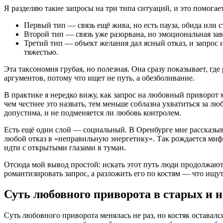
Я разделяю такие запросы на три типа ситуаций, и это помогает
Первый тип — связь ещё жива, но есть пауза, обида или ст
Второй тип — связь уже разорвана, но эмоциональная зави
Третий тип — объект желания дал ясный отказ, и запрос 
тяжестью.
Эта таксономия грубая, но полезная. Она сразу показывает, гд
аргументов, потому что ищет не путь, а обезболивание.
В практике я нередко вижу, как запрос на любовный приворот м
чем честнее это назвать, тем меньше соблазна ухватиться за лю
допустима, и не подменяется ли любовь контролем.
Есть ещё один слой — социальный. В Оренбурге мне рассказыв
любой отказ в «неправильную энергетику». Так рождается миф,
идти с открытыми глазами в туман.
Отсюда мой вывод простой: искать этот путь люди продолжают 
романтизировать запрос, а разложить его по костям — что ищут
Суть любовного приворота в старых и 
Суть любовного приворота менялась не раз, но костяк оставалс