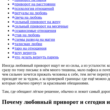
приворот на расстоянии
психология отношений
ритуалы на любовь
свеча на любовь
сильный приворот на жену
сильный приворот на месячные
созависимые отношения
став на любовь
схемы развода на магии
талисман любви
таро на отношения
хочу вернуть
что делать вернуть парень
Иногда любовный приворот ищут не из силы, а из усталости: ко
сразу по тону письма: в нём много тишины, мало пафоса и поч
чем сильнее хочется прижать человека к себе, тем легче пере
приходят не за чудом, а за проверкой границы: где ещё можно 
которые обычно прячут за красивыми обещаниями.
Там, где обещают лёгкое решение, обычно и лежит самый дорог
Почему любовный приворот и сегодня 