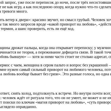
ий запрос, уже после переписок до ночи, после трёх несостоявш
е как игру, а как последнюю опору, когда нужно что-то сделать,
а тревоги много.
 ветер к двери»: красиво звучит, но смысл грубый. Человек хочет
 так много запросов вроде «какой приворот на любовь», «дейс
ермин, а шанс проверить, есть ли ещё ход.
нщины дрожат пальцы, когда она открывает переписку; у мужчины
 начинается не теория, а переживание дефицита связи. В такой 
овь бывшую» — хотя за ними часто стоит не столько адресат, с
рмос с чаем, женщина в сером пальто и вопрос без украшений — 
 «мне нужен самый сильный приворот на любимого человека, пото
 любовь вообще бывает без грязи». Это разные голоса, но одна и 
твет, снять холод, подтолкнуть к встрече. Но внутри почти все
 человек ждёт от ритуала того, что он не умеет, не может и не 
ут поиски по ключам «магия приворот на любовь», «суть приво
выглядело оправданно.