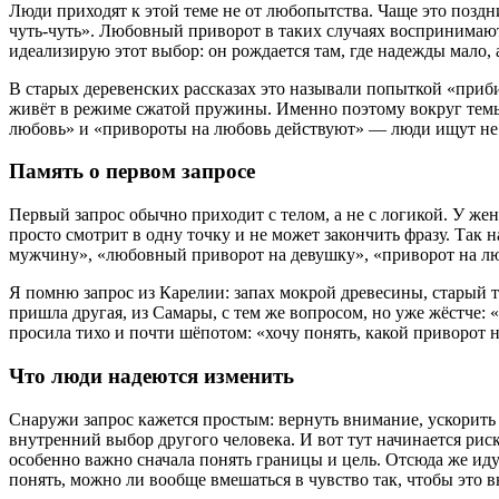
Люди приходят к этой теме не от любопытства. Чаще это поздн
чуть-чуть». Любовный приворот в таких случаях воспринимают н
идеализирую этот выбор: он рождается там, где надежды мало, 
В старых деревенских рассказах это называли попыткой «прибить
живёт в режиме сжатой пружины. Именно поэтому вокруг темы
любовь» и «привороты на любовь действуют» — люди ищут не т
Память о первом запросе
Первый запрос обычно приходит с телом, а не с логикой. У же
просто смотрит в одну точку и не может закончить фразу. Так
мужчину», «любовный приворот на девушку», «приворот на люб
Я помню запрос из Карелии: запах мокрой древесины, старый те
пришла другая, из Самары, с тем же вопросом, но уже жёстче:
просила тихо и почти шёпотом: «хочу понять, какой приворот на
Что люди надеются изменить
Снаружи запрос кажется простым: вернуть внимание, ускорить о
внутренний выбор другого человека. И вот тут начинается риск:
особенно важно сначала понять границы и цель. Отсюда же ид
понять, можно ли вообще вмешаться в чувство так, чтобы это 