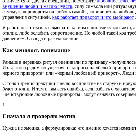
отличается от других обещаний, посмотрите
любовное зелье бе
внушение любви и магию чувств
, силу символа или ритуальн
самому», «привороты на любовь самой», «приворот на любовь 
управления ситуацией.
как работает приворот и что выбирают
Я работаю с этим как с вмешательством в динамику контакта, а
отклик, либо ослабить сопротивление. Но любой такой ход тр
давлением. Отсюда и разочарование.
Как менялось понимание
Раньше в деревнях ритуал оценивали по признаку «получилось —
Из-за этого рядом сосуществуют запросы на «белый приворот н
черного приворота» или «черный любовный приворот». Люди ищ
С точки зрения практики я делю восприятие на старую и новую о
будет отклик. И там и там есть ошибка, если забыть о характере
«действующие любовные привороты» могут означать совершен
1
Сначала я проверяю мотив
Нужна не эмоция, а формулировка: что именно хочется изменит