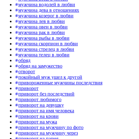
мужчина водолей в любви
мужчина дева в отношениях
мужчина козерог в любви
мужчина лев в любви
мужчина овен в любви
мужчина рак в любви
мужчина рыбы в любви
мужчина скорпион в любви
мужчина стрелец в любви
мужчина телец в любви
обряд
обряд на замужество
отворот
покойный муж ушел к другой
привороженные мужчины последствия
приворот
приворот без последствий
приворот любимого
приворот на девушку
приворот на имя человека
приворот на крови
приворот на мужа
приворот на мужчину по фото
приворот на мужчину через
приворот на парня