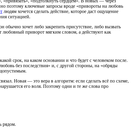
», «привязать», «подтолкнуть сердцем». В новых — через
енно поэтому ключевые запросы вроде «привороты на любовь
рт
людям хочется сделать действие, которое даст ощущение
ния ситуацией.
 он обычно хочет либо закрепить присутствие, либо вызвать
ют любовный приворот мягким словом, а действуют как
акой срок, на каком основании и что будет с человеком после.
юбовь без последствия» и, с другой стороны, на «обряды
 допустимым.
вязал. Новая — это вера в алгоритм: если сделать всё по схеме,
 нарушается его воля. Поэтому одни и те же слова про
ь рядом.