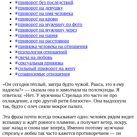
приворот без последствий
приворот на девушку
приворот на имя человека
приворот на крови
приворот на мужчину по фото
приворот на мужчину через
приворот на парня
приворот на расстоянии
привязка человека на отношения
психология отношений
свеча на любовь
сексуальная привязка
сильный приворот на жену
созависимые отношения
«Он сегодня тёплый, завтра будто чужой. Раиса, это я ему
надоела?» — сказала она и замолчала на полсекунды. Я
ответила: «Нет. У мужчины Стрельца это часто не про
охлаждение, а про другой ритм близости». Она выдохнула
так, будто с плеч сняли мокрое пальто.
Эта фраза почти всегда показывает одно: человек рядом видит
вспышку и ждёт ровного пламени, а получает ветер, искру,
шаг назад и снова шаг вперёд. Именно поэтому
мужчина
стрелец в любви
так часто кажется противоречием — он