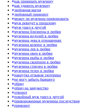
как привязать мужчину
как удивить мужчину
любовная магия
любовный приворот
может ли мужчина приворожить
муж ревнует к прошлому
муж ушел к другой
мужчина близнецы в любви
мужчина водолей в любви
мужчина дева в отношениях
мужчина козерог в любви
мужчина лев в любви
мужчина овен в любви
мужчина рыбы в любви
мужчина скорпион в любви
мужчина стрелец в любви
мужчина телец в любви
накрутка отзывов эзотерика
не могу забыть бывшего
обряд
обряд на замужество
отворот
покойный муж ушел к другой
привороженные мужчины последствия
приворот