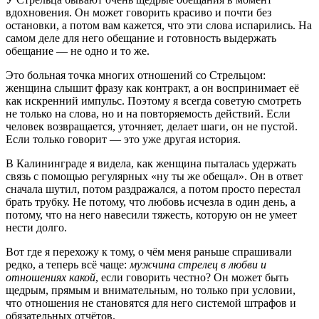
вдохновения. Он может говорить красиво и почти без
остановки, а потом вам кажется, что эти слова испарились. На
самом деле для него обещание и готовность выдержать
обещание — не одно и то же.
Это больная точка многих отношений со Стрельцом:
женщина слышит фразу как контракт, а он воспринимает её
как искренний импульс. Поэтому я всегда советую смотреть
не только на слова, но и на повторяемость действий. Если
человек возвращается, уточняет, делает шаги, он не пустой.
Если только говорит — это уже другая история.
В Калининграде я видела, как женщина пыталась удержать
связь с помощью регулярных «ну ты же обещал». Он в ответ
сначала шутил, потом раздражался, а потом просто перестал
брать трубку. Не потому, что любовь исчезла в один день, а
потому, что на него навесили тяжесть, которую он не умеет
нести долго.
Вот где я перехожу к тому, о чём меня раньше спрашивали
редко, а теперь всё чаще:
мужчина стрелец в любви и
отношениях какой
, если говорить честно? Он может быть
щедрым, прямым и внимательным, но только при условии,
что отношения не становятся для него системой штрафов и
обязательных отчётов.