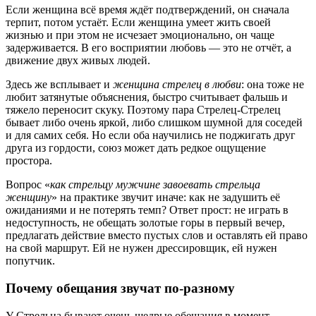
Если женщина всё время ждёт подтверждений, он сначала
терпит, потом устаёт. Если женщина умеет жить своей
жизнью и при этом не исчезает эмоционально, он чаще
задерживается. В его восприятии любовь — это не отчёт, а
движение двух живых людей.
Здесь же всплывает и
женщина стрелец в любви
: она тоже не
любит затянутые объяснения, быстро считывает фальшь и
тяжело переносит скуку. Поэтому пара Стрелец-Стрелец
бывает либо очень яркой, либо слишком шумной для соседей
и для самих себя. Но если оба научились не поджигать друг
друга из гордости, союз может дать редкое ощущение
простора.
Вопрос «
как стрельцу мужчине завоевать стрельца
женщину
» на практике звучит иначе: как не задушить её
ожиданиями и не потерять темп? Ответ прост: не играть в
недоступность, не обещать золотые горы в первый вечер,
предлагать действие вместо пустых слов и оставлять ей право
на свой маршрут. Ей не нужен дрессировщик, ей нужен
попутчик.
Почему обещания звучат по-разному
У Стрельца бывают очень щедрые обещания в момент