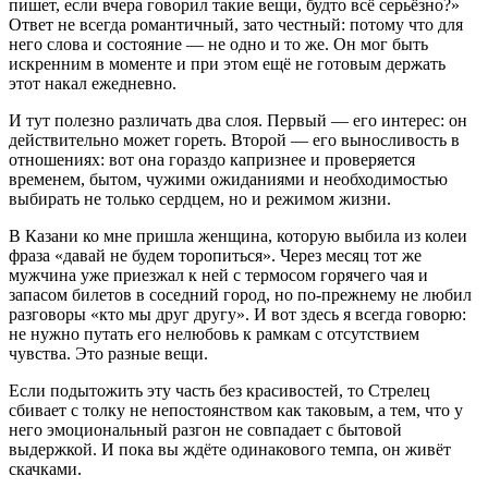
пишет, если вчера говорил такие вещи, будто всё серьёзно?»
Ответ не всегда романтичный, зато честный: потому что для
него слова и состояние — не одно и то же. Он мог быть
искренним в моменте и при этом ещё не готовым держать
этот накал ежедневно.
И тут полезно различать два слоя. Первый — его интерес: он
действительно может гореть. Второй — его выносливость в
отношениях: вот она гораздо капризнее и проверяется
временем, бытом, чужими ожиданиями и необходимостью
выбирать не только сердцем, но и режимом жизни.
В Казани ко мне пришла женщина, которую выбила из колеи
фраза «давай не будем торопиться». Через месяц тот же
мужчина уже приезжал к ней с термосом горячего чая и
запасом билетов в соседний город, но по-прежнему не любил
разговоры «кто мы друг другу». И вот здесь я всегда говорю:
не нужно путать его нелюбовь к рамкам с отсутствием
чувства. Это разные вещи.
Если подытожить эту часть без красивостей, то Стрелец
сбивает с толку не непостоянством как таковым, а тем, что у
него эмоциональный разгон не совпадает с бытовой
выдержкой. И пока вы ждёте одинакового темпа, он живёт
скачками.