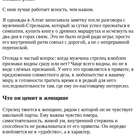
С ним лучше работает ясность, чем нажим.
Я однажды в Алтае записывала заметку после разговора с
мужчиной-Стрельцом, который за сутки успел признаться в
симпатии, купить книгу о древних маршрутах и исчезнуть на
два дня в горах связи. Это не было игрой ради игры; просто
его внутренний ритм совпал с дорогой, а не с непрерывной
перепиской.
Отсюда и частый вопрос: когда мужчина стрелец влюблен
признаки видны сразу или нет? Чаще всего видны, но не в
виде слёзных признаний. У него это проявляется в прямоте, в
предложении совместного дела, в любопытстве к вашему
миру, в готовности тратить время и в редкой для него
последовательности там, где ему по-настоящему интересно.
Что он ценит в женщине
Стрелец тянется к женщине, рядом с которой он не чувствует
школьной парты. Ему важны чувство юмора,
самостоятельность, живой ум, внутренний стержень и
способность не разваливаться от его прямоты. Он нередко
влюбляется не в «удобство», а в характер.