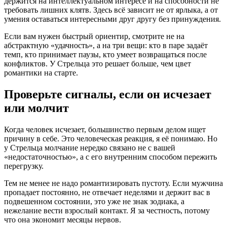
держится на интеллектуальном интересе и на способности не
требовать лишних клятв. Здесь всё зависит не от ярлыка, а от
умения оставаться интересными друг другу без принуждения.
Если вам нужен быстрый ориентир, смотрите не на
абстрактную «удачность», а на три вещи: кто в паре задаёт
темп, кто принимает паузы, кто умеет возвращаться после
конфликтов. У Стрельца это решает больше, чем цвет
романтики на старте.
Проверьте сигналы, если он исчезает
или молчит
Когда человек исчезает, большинство первым делом ищет
причину в себе. Это человеческая реакция, я её понимаю. Но
у Стрельца молчание нередко связано не с вашей
«недостаточностью», а с его внутренним способом пережить
перегрузку.
Тем не менее не надо романтизировать пустоту. Если мужчина
пропадает постоянно, не отвечает неделями и держит вас в
подвешенном состоянии, это уже не знак зодиака, а
нежелание вести взрослый контакт. Я за честность, потому
что она экономит месяцы нервов.