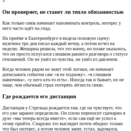
3
Он проверяет, не станет ли тепло обязанностью
Как только связь начинает напоминать контроль, интерес у
него часто идёт на спад.
На приёме в Екатеринбурге я видела похожую сцену:
мужчина три дня писал каждый вечер, а потом исчез на
неделю. Женщина решила, что это конец, но позже оказалось,
что он просто испугался слишком раннего разговора о статусе
отношений. Он не ушёл из чувства, он ушёл из давления.
Когда человек рядом не знает этой логики, он начинает
дописывать события сам: «я не подхожу», «я слишком
навязчива», «у него кто-то есть». Иногда так и бывает, но не
чаще, чем обычный страх потерять лёгкость связи.
Где рождается его дистанция
Дистанция у Стрельца рождается там, где он чувствует, что
его уже заранее определили. Он плохо переносит сценарии в
духе «мы теперь всегда вместе», если сам ещё не успел к
этому прийти. Снаружи это выглядит почти обидно: только
что был интерес, а потом человек занят, устал, задумался,