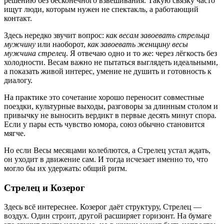
решению без бесконечного взвешивания. Такую связку часто
ищут люди, которым нужен не спектакль, а работающий
контакт.
Здесь нередко звучит вопрос:
как весам завоевать стрельца
мужчину
или наоборот,
как завоевать женщину весы
мужчина стрелец
. Я отвечаю одно и то же: через лёгкость без
холодности. Весам важно не пытаться выглядеть идеальными,
а показать живой интерес, умение не душить и готовность к
диалогу.
На практике это сочетание хорошо переносит совместные
поездки, культурные выходы, разговоры за длинным столом и
привычку не выносить вердикт в первые десять минут спора.
Если у пары есть чувство юмора, союз обычно становится
мягче.
Но если Весы месяцами колеблются, а Стрелец устал ждать,
он уходит в движение сам. И тогда исчезает именно то, что
могло бы их удержать: общий ритм.
Стрелец и Козерог
Здесь всё интереснее. Козерог даёт структуру, Стрелец —
воздух. Один строит, другой расширяет горизонт. На бумаге