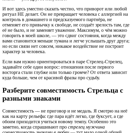
И вот здесь уместно сказать честно, что приворот или любой
ритуал НЕ делает. Он не превращает человека с аллергией на
контроль в домашнего и предсказуемого партнёра, не
отменяет его привычку к свободе, не создаёт зрелость там, где
её не было, и не заменяет уважение. Максимум, о чём можно
говорить в моей школе, — это сдвиг состояния, когда между
вами становится меньше тумана и легче услышать друг друга;
но если связи нет совсем, никакое воздействие не построит
характер за человека.
Если вам нужно ориентироваться в паре Стрелец-Стрелец,
задавайте себе один вопрос: отношения после первого
восторга стали глубже или только громче? От ответа зависит
куда больше, чем от красивой фразы про судьбу.
Разберите совместимость Стрельца с
разными знаками
Совместимость — не приговор и не медаль. Я смотрю на неё
как на карту рельефа: где пара идёт легко, где буксует, а где
обоим приходится учиться новому темпу. Особенно это
заметно, когда спрашивают про
стрелец мужчина
совместимость знаками в любви
— тут мало одной общей