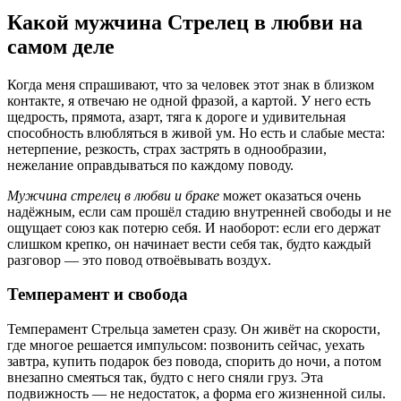
Какой мужчина Стрелец в любви на
самом деле
Когда меня спрашивают, что за человек этот знак в близком
контакте, я отвечаю не одной фразой, а картой. У него есть
щедрость, прямота, азарт, тяга к дороге и удивительная
способность влюбляться в живой ум. Но есть и слабые места:
нетерпение, резкость, страх застрять в однообразии,
нежелание оправдываться по каждому поводу.
Мужчина стрелец в любви и браке
может оказаться очень
надёжным, если сам прошёл стадию внутренней свободы и не
ощущает союз как потерю себя. И наоборот: если его держат
слишком крепко, он начинает вести себя так, будто каждый
разговор — это повод отвоёвывать воздух.
Темперамент и свобода
Темперамент Стрельца заметен сразу. Он живёт на скорости,
где многое решается импульсом: позвонить сейчас, уехать
завтра, купить подарок без повода, спорить до ночи, а потом
внезапно смеяться так, будто с него сняли груз. Эта
подвижность — не недостаток, а форма его жизненной силы.