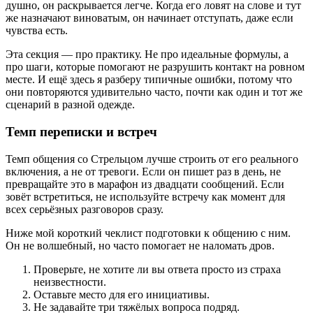
душно, он раскрывается легче. Когда его ловят на слове и тут
же назначают виноватым, он начинает отступать, даже если
чувства есть.
Эта секция — про практику. Не про идеальные формулы, а
про шаги, которые помогают не разрушить контакт на ровном
месте. И ещё здесь я разберу типичные ошибки, потому что
они повторяются удивительно часто, почти как один и тот же
сценарий в разной одежде.
Темп переписки и встреч
Темп общения со Стрельцом лучше строить от его реального
включения, а не от тревоги. Если он пишет раз в день, не
превращайте это в марафон из двадцати сообщений. Если
зовёт встретиться, не используйте встречу как момент для
всех серьёзных разговоров сразу.
Ниже мой короткий чеклист подготовки к общению с ним.
Он не волшебный, но часто помогает не наломать дров.
Проверьте, не хотите ли вы ответа просто из страха
неизвестности.
Оставьте место для его инициативы.
Не задавайте три тяжёлых вопроса подряд.