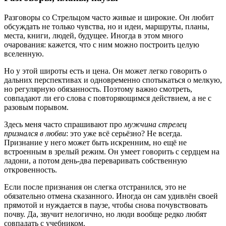
Разговоры со Стрельцом часто живые и широкие. Он любит
обсуждать не только чувства, но и идеи, маршруты, планы,
места, книги, людей, будущее. Иногда в этом много
очарования: кажется, что с ним можно построить целую
вселенную.
Но у этой широты есть и цена. Он может легко говорить о
дальних перспективах и одновременно спотыкаться о мелкую,
но регулярную обязанность. Поэтому важно смотреть,
совпадают ли его слова с повторяющимся действием, а не с
разовым порывом.
Здесь меня часто спрашивают про
мужчина стрелец
признался в любви
: это уже всё серьёзно? Не всегда.
Признание у него может быть искренним, но ещё не
встроенным в зрелый режим. Он умеет говорить с сердцем на
ладони, а потом день-два переваривать собственную
откровенность.
Если после признания он слегка отстранился, это не
обязательно отмена сказанного. Иногда он сам удивлён своей
прямотой и нуждается в паузе, чтобы снова почувствовать
почву. Да, звучит нелогично, но люди вообще редко любят
совпадать с учебником.