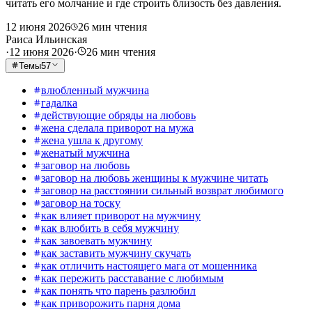
читать его молчание и где строить близость без давления.
12 июня 2026
26
мин чтения
Раиса Ильинская
·
12 июня 2026
·
26
мин чтения
Темы
57
влюбленный мужчина
гадалка
действующие обряды на любовь
жена сделала приворот на мужа
жена ушла к другому
женатый мужчина
заговор на любовь
заговор на любовь женщины к мужчине читать
заговор на расстоянии сильный возврат любимого
заговор на тоску
как влияет приворот на мужчину
как влюбить в себя мужчину
как завоевать мужчину
как заставить мужчину скучать
как отличить настоящего мага от мошенника
как пережить расставание с любимым
как понять что парень разлюбил
как приворожить парня дома