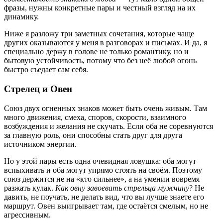
фразы, нужны конкретные пары и честный взгляд на их
динамику.
Ниже я разложу три заметных сочетания, которые чаще
других оказываются у меня в разговорах и письмах. И да, я
специально держу в голове не только романтику, но и
бытовую устойчивость, потому что без неё любой огонь
быстро съедает сам себя.
Стрелец и Овен
Союз двух огненных знаков может быть очень живым. Там
много движения, смеха, споров, скорости, взаимного
возбуждения и желания не скучать. Если оба не соревнуются
за главную роль, они способны стать друг для друга
источником энергии.
Но у этой пары есть одна очевидная ловушка: оба могут
вспыхивать и оба могут упрямо стоять на своём. Поэтому
союз держится не на «кто сильнее», а на умении вовремя
разжать кулак.
Как овну завоевать стрельца мужчину
? Не
давить, не поучать, не делать вид, что вы лучше знаете его
маршрут. Овен выигрывает там, где остаётся смелым, но не
агрессивным.