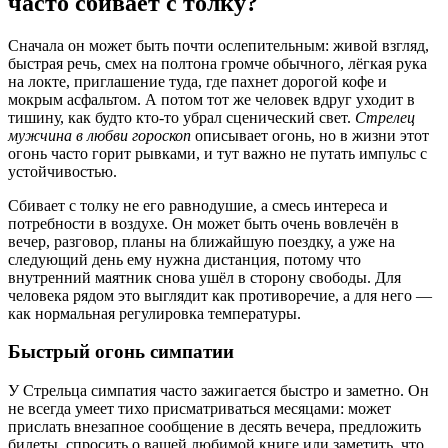
часто сбивает с толку?
Сначала он может быть почти ослепительным: живой взгляд,
быстрая речь, смех на полтона громче обычного, лёгкая рука
на локте, приглашение туда, где пахнет дорогой кофе и
мокрым асфальтом. А потом тот же человек вдруг уходит в
тишину, как будто кто-то убрал сценический свет.
Стрелец
мужчина в любви гороскоп
описывает огонь, но в жизни этот
огонь часто горит рывками, и тут важно не путать импульс с
устойчивостью.
Сбивает с толку не его равнодушие, а смесь интереса и
потребности в воздухе. Он может быть очень вовлечён в
вечер, разговор, планы на ближайшую поездку, а уже на
следующий день ему нужна дистанция, потому что
внутренний маятник снова ушёл в сторону свободы. Для
человека рядом это выглядит как противоречие, а для него —
как нормальная регулировка температуры.
Быстрый огонь симпатии
У Стрельца симпатия часто зажигается быстро и заметно. Он
не всегда умеет тихо присматриваться месяцами: может
прислать внезапное сообщение в десять вечера, предложить
билеты, спросить о вашей любимой книге или заметить, что