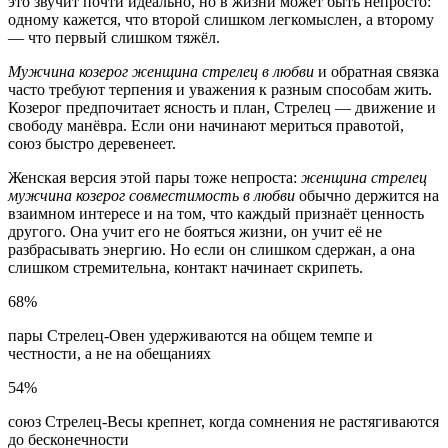
это звучит почти идеально, но в жизни может быть непросто:
одному кажется, что второй слишком легкомыслен, а второму
— что первый слишком тяжёл.
Мужчина козерог женщина стрелец в любви
и обратная связка
часто требуют терпения и уважения к разным способам жить.
Козерог предпочитает ясность и план, Стрелец — движение и
свободу манёвра. Если они начинают мериться правотой,
союз быстро деревенеет.
Женская версия этой пары тоже непроста:
женщина стрелец
мужчина козерог совместимость в любви
обычно держится на
взаимном интересе и на том, что каждый признаёт ценность
другого. Она учит его не бояться жизни, он учит её не
разбрасывать энергию. Но если он слишком сдержан, а она
слишком стремительна, контакт начинает скрипеть.
68%
пары Стрелец-Овен удерживаются на общем темпе и
честности, а не на обещаниях
54%
союз Стрелец-Весы крепнет, когда сомнения не растягиваются
до бесконечности