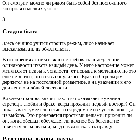
Он смотрит, можно ли рядом быть собой без постоянного
контроля и мелких уколов.
3
Стадия быта
Здесь он либо учится строить режим, либо начинает
выскальзывать из обязательств.
В отношениях с ним важно не требовать немедленной
одинаковости чувств каждый день. У него настроение может
меняться от искры к усталости, от порыва к молчанию, но это
ещё не значит, что связь обнулилась. Брак со Стрельцом
держится не на постоянной романтике, а на уважении к его
движению и общей честности.
Ключевой вопрос звучит так: что показывает мужчина
стрелец в любви и браке, когда проходит первый восторг? Он
показывает, умеет ли оставаться рядом не из чувства долга, а
из выбора. Это проверяется простыми вещами: приходит ли
он, когда обещал; обсуждает ли важное без бегства; не
прячется ли за шуткой, когда нужно сказать правду.
Разговоры, планы, паузы