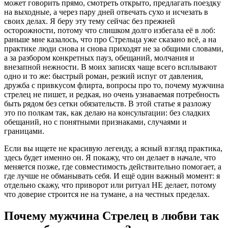
может говорить прямо, смотреть открыто, предлагать поездку
на выходные, а через пару дней отвечать сухо и исчезать в
своих делах. Я беру эту тему сейчас без прежней
осторожности, потому что слишком долго избегала её в лоб:
раньше мне казалось, что про Стрельца уже сказано всё, а на
практике люди снова и снова приходят не за общими словами,
а за разбором конкретных пауз, обещаний, молчания и
внезапной нежности. В моих записях чаще всего всплывают
одно и то же: быстрый роман, резкий испуг от давления,
дружба с привкусом флирта, вопросы про то, почему мужчина
стрелец не пишет, и редкая, но очень узнаваемая потребность
быть рядом без сетки обязательств. В этой статье я разложу
это по полкам так, как делаю на консультации: без сладких
обещаний, но с понятными признаками, случаями и
границами.
Если вы ищете не красивую легенду, а ясный взгляд практика,
здесь будет именно он. Я покажу, что он делает в начале, что
меняется позже, где совместимость действительно помогает, а
где лучше не обманывать себя. И ещё один важный момент: я
отдельно скажу, что приворот или ритуал НЕ делает, потому
что доверие строится не на тумане, а на честных пределах.
Почему мужчина Стрелец в любви так