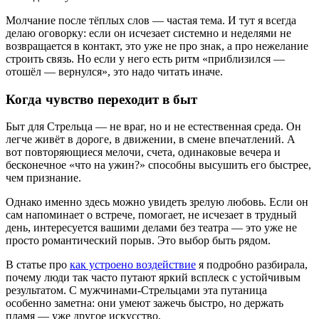
Молчание после тёплых слов — частая тема. И тут я всегда
делаю оговорку: если он исчезает системно и неделями не
возвращается в контакт, это уже не про знак, а про нежелание
строить связь. Но если у него есть ритм «приблизился —
отошёл — вернулся», это надо читать иначе.
Когда чувство переходит в быт
Быт для Стрельца — не враг, но и не естественная среда. Он
легче живёт в дороге, в движении, в смене впечатлений. А
вот повторяющиеся мелочи, счета, одинаковые вечера и
бесконечное «что на ужин?» способны высушить его быстрее,
чем признание.
Однако именно здесь можно увидеть зрелую любовь. Если он
сам напоминает о встрече, помогает, не исчезает в трудный
день, интересуется вашими делами без театра — это уже не
просто романтический порыв. Это выбор быть рядом.
В статье про
как устроено воздействие
я подробно разбирала,
почему люди так часто путают яркий всплеск с устойчивым
результатом. С мужчинами-Стрельцами эта путаница
особенно заметна: они умеют зажечь быстро, но держать
пламя — уже другое искусство.