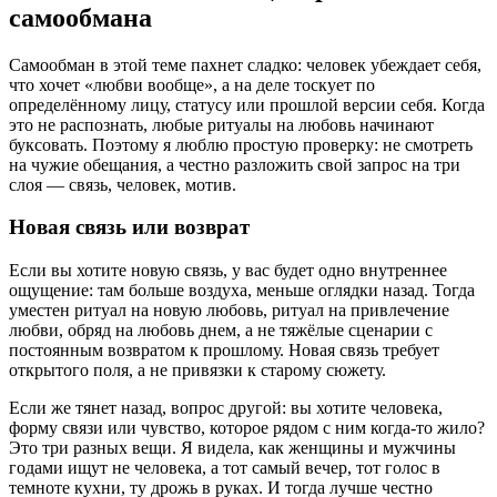
самообмана
Самообман в этой теме пахнет сладко: человек убеждает себя,
что хочет «любви вообще», а на деле тоскует по
определённому лицу, статусу или прошлой версии себя. Когда
это не распознать, любые ритуалы на любовь начинают
буксовать. Поэтому я люблю простую проверку: не смотреть
на чужие обещания, а честно разложить свой запрос на три
слоя — связь, человек, мотив.
Новая связь или возврат
Если вы хотите новую связь, у вас будет одно внутреннее
ощущение: там больше воздуха, меньше оглядки назад. Тогда
уместен ритуал на новую любовь, ритуал на привлечение
любви, обряд на любовь днем, а не тяжёлые сценарии с
постоянным возвратом к прошлому. Новая связь требует
открытого поля, а не привязки к старому сюжету.
Если же тянет назад, вопрос другой: вы хотите человека,
форму связи или чувство, которое рядом с ним когда-то жило?
Это три разных вещи. Я видела, как женщины и мужчины
годами ищут не человека, а тот самый вечер, тот голос в
темноте кухни, ту дрожь в руках. И тогда лучше честно