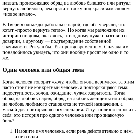
назвать происходящее обряд на любовь бывшего или ритуал
вернуть любимого, чем прятать тоску под красивым словом
«новое начало».
В Твери я однажды работала с парой, где оба уверяли, что
хотят «просто вернуть тепло». Но когда мы разложили их
историю по дням, оказалось, что одному нужен разговор о
доверии, а другому — подтверждение собственной
значимости. Ритуал был бы преждевременным. Сначала им
понадобилось увидеть, что они вообще просят не одно и то
же.
Один человек или общая тема
Когда человек говорит «хочу, чтобы он/она вернулся», за этим
часто стоит не конкретный человек, а повторяющаяся тема:
недоступность, холод, ожидание, чужая закрытость. Тогда
обряд на любовь парня, обряд на любовь женщины или обряд
на любовь любимого становятся не точкой назначения, а
маской для повторяющегося сценария. И тут полезно спросить
себя: это история про одного человека или про знакомую
боль?
Назовите имя человека, если речь действительно о нём,
а не о роли.