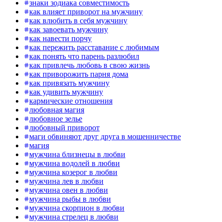
знаки зодиака совместимость
как влияет приворот на мужчину
как влюбить в себя мужчину
как завоевать мужчину
как навести порчу
как пережить расставание с любимым
как понять что парень разлюбил
как привлечь любовь в свою жизнь
как приворожить парня дома
как привязать мужчину
как удивить мужчину
кармические отношения
любовная магия
любовное зелье
любовный приворот
маги обвиняют друг друга в мошенничестве
магия
мужчина близнецы в любви
мужчина водолей в любви
мужчина козерог в любви
мужчина лев в любви
мужчина овен в любви
мужчина рыбы в любви
мужчина скорпион в любви
мужчина стрелец в любви