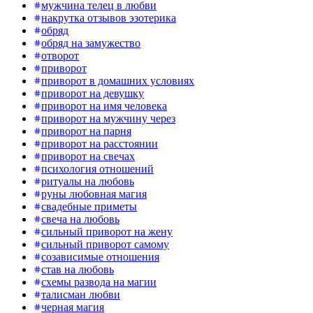
мужчина телец в любви
накрутка отзывов эзотерика
обряд
обряд на замужество
отворот
приворот
приворот в домашних условиях
приворот на девушку
приворот на имя человека
приворот на мужчину через
приворот на парня
приворот на расстоянии
приворот на свечах
психология отношений
ритуалы на любовь
руны любовная магия
свадебные приметы
свеча на любовь
сильный приворот на жену
сильный приворот самому
созависимые отношения
став на любовь
схемы развода на магии
талисман любви
черная магия