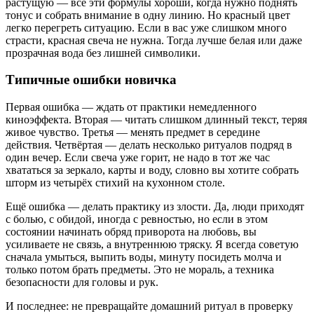
растущую — все эти формулы хороши, когда нужно поднять
тонус и собрать внимание в одну линию. Но красный цвет
легко перегреть ситуацию. Если в вас уже слишком много
страсти, красная свеча не нужна. Тогда лучше белая или даже
прозрачная вода без лишней символики.
Типичные ошибки новичка
Первая ошибка — ждать от практики немедленного
киноэффекта. Вторая — читать слишком длинный текст, теряя
живое чувство. Третья — менять предмет в середине
действия. Четвёртая — делать несколько ритуалов подряд в
один вечер. Если свеча уже горит, не надо в тот же час
хвататься за зеркало, карты и воду, словно вы хотите собрать
шторм из четырёх стихий на кухонном столе.
Ещё ошибка — делать практику из злости. Да, люди приходят
с болью, с обидой, иногда с ревностью, но если в этом
состоянии начинать обряд приворота на любовь, вы
усиливаете не связь, а внутреннюю тряску. Я всегда советую
сначала умыться, выпить воды, минуту посидеть молча и
только потом брать предметы. Это не мораль, а техника
безопасности для головы и рук.
И последнее: не превращайте домашний ритуал в проверку