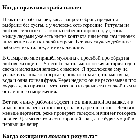
Когда практика срабатывает
Практика срабатывает, когда запрос собран, предметы
выбраны без суеты, а у человека есть терпение. Ритуалы на
любовь сильные на любовь особенно хорошо идут, когда
между людьми уже есть нитка контакта или когда сам человек
внутренне готов к новой встрече. В таких случаях действие
работает как толчок, а не как насилие.
В Самаре ко мне пришёл мужчина с просьбой про обряд на
любовь женщины. У него была только короткая история, одна
свеча и маленькая записка с именем. Я предложила ему не
усложнять: никакого зеркала, никакого замка, только свеча,
вода и одна точная фраза. Через неделю он не рассказывал про
«чудеса», но признал, что разговор впервые стал спокойным и
без лишнего напряжения.
Вот где я вижу рабочий эффект: не в киношной вспышке, а в
изменении качества контакта, сна, внутреннего тона. Человек
меньше дёргается, реже проверяет телефон, начинает говорить
ровнее. Для меня это и есть хороший знак, а не буря эмоций в
первый же вечер.
Когда ожидания ломают результат