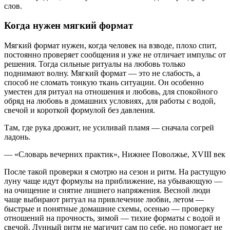
слов.
Когда нужен мягкий формат
Мягкий формат нужен, когда человек на взводе, плохо спит,
постоянно проверяет сообщения и уже не отличает импульс от
решения. Тогда сильные ритуалы на любовь только
поднимают волну. Мягкий формат — это не слабость, а
способ не сломать тонкую ткань ситуации. Он особенно
уместен для ритуал на отношения и любовь, для спокойного
обряд на любовь в домашних условиях, для работы с водой,
свечой и короткой формулой без давления.
Там, где рука дрожит, не усиливай пламя — сначала согрей
ладонь.
— «Словарь вечерних практик», Нижнее Поволжье, XVIII век
После такой проверки я смотрю на сезон и ритм. На растущую
луну чаще идут формулы на приближение, на убывающую —
на очищение и снятие лишнего напряжения. Весной люди
чаще выбирают ритуал на привлечение любви, летом —
быстрые и понятные домашние схемы, осенью — проверку
отношений на прочность, зимой — тихие форматы с водой и
свечой. Лунный ритм не магичит сам по себе, но помогает не