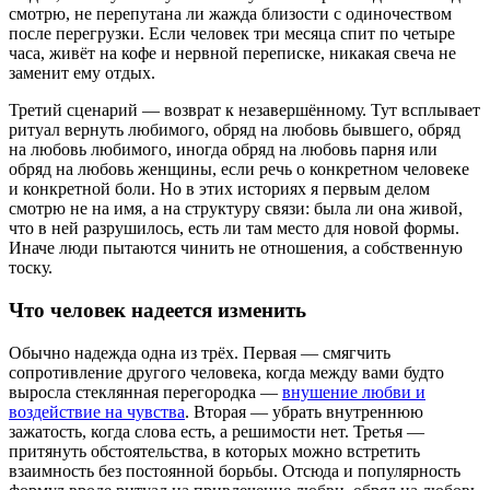
смотрю, не перепутана ли жажда близости с одиночеством
после перегрузки. Если человек три месяца спит по четыре
часа, живёт на кофе и нервной переписке, никакая свеча не
заменит ему отдых.
Третий сценарий — возврат к незавершённому. Тут всплывает
ритуал вернуть любимого, обряд на любовь бывшего, обряд
на любовь любимого, иногда обряд на любовь парня или
обряд на любовь женщины, если речь о конкретном человеке
и конкретной боли. Но в этих историях я первым делом
смотрю не на имя, а на структуру связи: была ли она живой,
что в ней разрушилось, есть ли там место для новой формы.
Иначе люди пытаются чинить не отношения, а собственную
тоску.
Что человек надеется изменить
Обычно надежда одна из трёх. Первая — смягчить
сопротивление другого человека, когда между вами будто
выросла стеклянная перегородка —
внушение любви и
воздействие на чувства
. Вторая — убрать внутреннюю
зажатость, когда слова есть, а решимости нет. Третья —
притянуть обстоятельства, в которых можно встретить
взаимность без постоянной борьбы. Отсюда и популярность