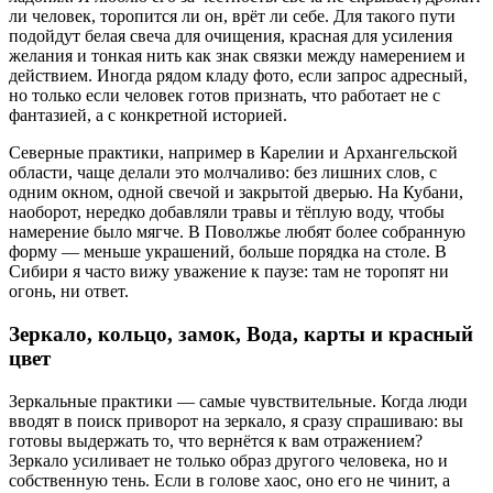
ли человек, торопится ли он, врёт ли себе. Для такого пути
подойдут белая свеча для очищения, красная для усиления
желания и тонкая нить как знак связки между намерением и
действием. Иногда рядом кладу фото, если запрос адресный,
но только если человек готов признать, что работает не с
фантазией, а с конкретной историей.
Северные практики, например в Карелии и Архангельской
области, чаще делали это молчаливо: без лишних слов, с
одним окном, одной свечой и закрытой дверью. На Кубани,
наоборот, нередко добавляли травы и тёплую воду, чтобы
намерение было мягче. В Поволжье любят более собранную
форму — меньше украшений, больше порядка на столе. В
Сибири я часто вижу уважение к паузе: там не торопят ни
огонь, ни ответ.
Зеркало, кольцо, замок, Вода, карты и красный
цвет
Зеркальные практики — самые чувствительные. Когда люди
вводят в поиск приворот на зеркало, я сразу спрашиваю: вы
готовы выдержать то, что вернётся к вам отражением?
Зеркало усиливает не только образ другого человека, но и
собственную тень. Если в голове хаос, оно его не чинит, а