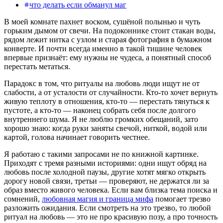
что делать если обманул маг
В моей комнате пахнет воском, сушёной полынью и чуть
горьким дымом от свечи. На подоконнике стоит стакан воды,
рядом лежит нитка с узлом и старая фотография в бумажном
конверте. И почти всегда именно в такой тишине человек
впервые признаёт: ему нужны не чудеса, а понятный способ
перестать метаться.
Парадокс в том, что ритуалы на любовь люди ищут не от
слабости, а от усталости от случайности. Кто-то хочет вернуть
живую теплоту в отношения, кто-то — перестать тянуться к
пустоте, а кто-то — наконец собрать себя после долгого
внутреннего шума. Я не люблю громких обещаний, зато
хорошо знаю: когда руки заняты свечой, ниткой, водой или
картой, голова начинает говорить честнее.
Я работаю с такими запросами не по книжной картинке.
Приходят с тремя разными историями: одни ищут обряд на
любовь после холодной паузы, другие хотят мягко открыть
дорогу новой связи, третьи — проверяют, не держатся ли за
образ вместо живого человека. Если вам близка тема поиска и
сомнений,
любовная магия и граница мифа
помогает трезво
разложить ожидания. Если смотреть на это трезво, то любой
ритуал на любовь — это не про красивую позу, а про точность