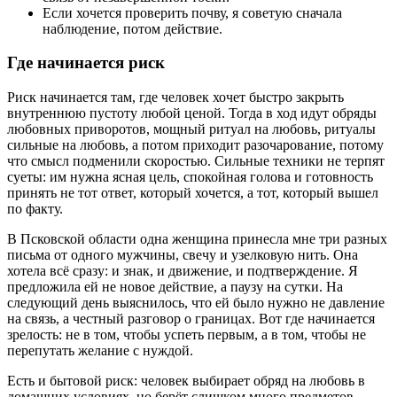
Если хочется проверить почву, я советую сначала
наблюдение, потом действие.
Где начинается риск
Риск начинается там, где человек хочет быстро закрыть
внутреннюю пустоту любой ценой. Тогда в ход идут обряды
любовных приворотов, мощный ритуал на любовь, ритуалы
сильные на любовь, а потом приходит разочарование, потому
что смысл подменили скоростью. Сильные техники не терпят
суеты: им нужна ясная цель, спокойная голова и готовность
принять не тот ответ, который хочется, а тот, который вышел
по факту.
В Псковской области одна женщина принесла мне три разных
письма от одного мужчины, свечу и узелковую нить. Она
хотела всё сразу: и знак, и движение, и подтверждение. Я
предложила ей не новое действие, а паузу на сутки. На
следующий день выяснилось, что ей было нужно не давление
на связь, а честный разговор о границах. Вот где начинается
зрелость: не в том, чтобы успеть первым, а в том, чтобы не
перепутать желание с нуждой.
Есть и бытовой риск: человек выбирает обряд на любовь в
домашних условиях, но берёт слишком много предметов,