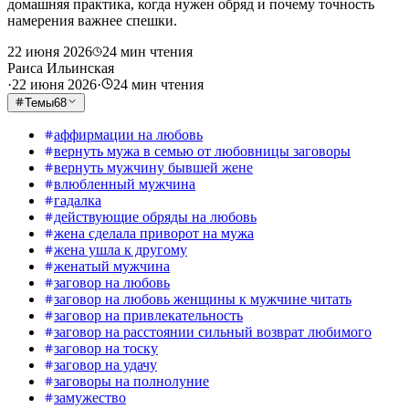
домашняя практика, когда нужен обряд и почему точность
намерения важнее спешки.
22 июня 2026
24
мин чтения
Раиса Ильинская
·
22 июня 2026
·
24
мин чтения
Темы
68
аффирмации на любовь
вернуть мужа в семью от любовницы заговоры
вернуть мужчину бывшей жене
влюбленный мужчина
гадалка
действующие обряды на любовь
жена сделала приворот на мужа
жена ушла к другому
женатый мужчина
заговор на любовь
заговор на любовь женщины к мужчине читать
заговор на привлекательность
заговор на расстоянии сильный возврат любимого
заговор на тоску
заговор на удачу
заговоры на полнолуние
замужество