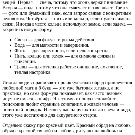
вещей. Первая — свеча, потому что огонь держит внимание.
Вторая — вода, потому что она смягчает и завершает. Третья
— фото или бумажный знак, если запрос связан с конкретным
человеком. Четвёртая — нить или кольцо, если нужен символ
связи. Иногда вместо кольца используют замок, если задача —
закрепить новую форму.
Свеча — для фокуса и ритма действия.
Вода — для мягкости и завершения.
Фото — для адресности, если цель конкретна.
Нить, кольцо или замок — для символа связки и
фиксации.
Травы — для оттенка работы: очищение, смягчение,
теплая настройка.
Иногда люди спрашивают про оккультный обряд привлечения
любовной магии 8 букв — это уже бытовая загадка, а не
практика, но сама формула показывает, как часто человек
ищет не смысл, а шифр. Я к этому отношусь спокойно:
поисковик любит странные сочетания, а живой человек —
понятный порядок. И если у вас на руках только свеча и вода,
этого уже достаточно для аккуратного старта.
Отдельно скажу про красный цвет. Красный обряд на любовь,
обряд с красной свечой на любовь, ритуалы на любовь на