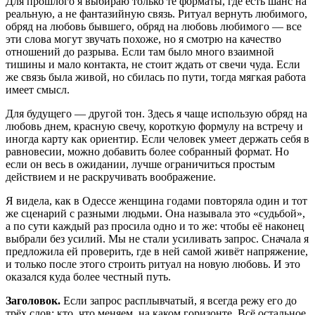
Для прошлого я выбираю только те форматы, где есть шанс на
реальную, а не фантазийную связь. Ритуал вернуть любимого,
обряд на любовь бывшего, обряд на любовь любимого — все
эти слова могут звучать похоже, но я смотрю на качество
отношений до разрыва. Если там было много взаимной
тишины и мало контакта, не стоит ждать от свечи чуда. Если
же связь была живой, но сбилась по пути, тогда мягкая работа
имеет смысл.
Для будущего — другой тон. Здесь я чаще использую обряд на
любовь днем, красную свечу, короткую формулу на встречу и
иногда карту как ориентир. Если человек умеет держать себя в
равновесии, можно добавить более собранный формат. Но
если он весь в ожидании, лучше ограничиться простым
действием и не раскручивать воображение.
Я виделa, как в Одессе женщина годами повторяла один и тот
же сценарий с разными людьми. Она называла это «судьбой»,
а по сути каждый раз просила одно и то же: чтобы её наконец
выбрали без усилий. Мы не стали усиливать запрос. Сначала я
предложила ей проверить, где в ней самой живёт напряжение,
и только после этого строить ритуал на новую любовь. И это
оказался куда более честный путь.
Заголовок.
Если запрос расплывчатый, я всегда режу его до
трёх слов: кто, что меняем, на каком горизонте. Всё остальное