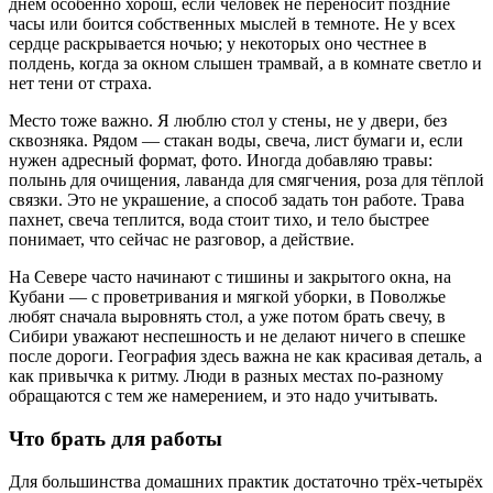
днем особенно хорош, если человек не переносит поздние
часы или боится собственных мыслей в темноте. Не у всех
сердце раскрывается ночью; у некоторых оно честнее в
полдень, когда за окном слышен трамвай, а в комнате светло и
нет тени от страха.
Место тоже важно. Я люблю стол у стены, не у двери, без
сквозняка. Рядом — стакан воды, свеча, лист бумаги и, если
нужен адресный формат, фото. Иногда добавляю травы:
полынь для очищения, лаванда для смягчения, роза для тёплой
связки. Это не украшение, а способ задать тон работе. Трава
пахнет, свеча теплится, вода стоит тихо, и тело быстрее
понимает, что сейчас не разговор, а действие.
На Севере часто начинают с тишины и закрытого окна, на
Кубани — с проветривания и мягкой уборки, в Поволжье
любят сначала выровнять стол, а уже потом брать свечу, в
Сибири уважают неспешность и не делают ничего в спешке
после дороги. География здесь важна не как красивая деталь, а
как привычка к ритму. Люди в разных местах по-разному
обращаются с тем же намерением, и это надо учитывать.
Что брать для работы
Для большинства домашних практик достаточно трёх-четырёх