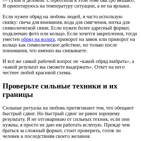
— сухой и деловой. Стереотипы в этой теме быстро мешают.
Я ориентируюсь на температуру ситуации, а не на ярлыки.
Если нужен обряд на любовь людей, я часто использую
связку: свеча для внимания, вода для смягчения, нитка для
символической связи. Если нужен более адресный формат,
подключаю фото или кольцо. Если хочется закрепления, тогда
уместен
обряд на вольта
, приворот на замок или приворот на
кольцо как символическое действие, но только после
понимания, что именно вы связываете.
И всё же самый рабочий вопрос не «какой обряд выбрать», а
«какой результат вы сможете выдержать». Ответ на него
честнее любой красивой схемы.
Проверьте сильные техники и их
границы
Сильные ритуалы на любовь притягивают тем, что обещают
быстрый сдвиг. Но быстрый сдвиг не равен хорошему
результату. Я не отговариваю от сильных техник, если они
нужны, я просто не даю им работать вслепую. Прежде чем
браться за сложный формат, стоит проверить, готов ли
человек к последствиям своего желания.