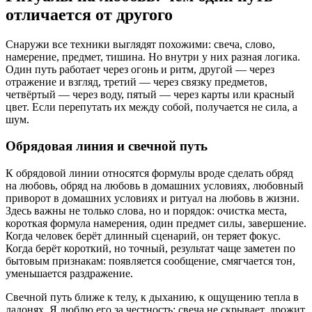
отличается от другого
Снаружи все техники выглядят похожими: свеча, слово,
намерение, предмет, тишина. Но внутри у них разная логика.
Один путь работает через огонь и ритм, другой — через
отражение и взгляд, третий — через связку предметов,
четвёртый — через воду, пятый — через карты или красный
цвет. Если перепутать их между собой, получается не сила, а
шум.
Обрядовая линия и свечной путь
К обрядовой линии относятся формулы вроде сделать обряд
на любовь, обряд на любовь в домашних условиях, любовный
приворот в домашних условиях и ритуал на любовь в жизни.
Здесь важны не только слова, но и порядок: очистка места,
короткая формула намерения, один предмет силы, завершение.
Когда человек берёт длинный сценарий, он теряет фокус.
Когда берёт короткий, но точный, результат чаще заметен по
бытовым признакам: появляется сообщение, смягчается тон,
уменьшается раздражение.
Свечной путь ближе к телу, к дыханию, к ощущению тепла в
ладонях. Я люблю его за честность: свеча не скрывает, дрожит