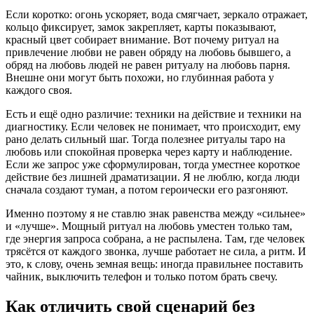
Если коротко: огонь ускоряет, вода смягчает, зеркало отражает,
кольцо фиксирует, замок закрепляет, карты показывают,
красный цвет собирает внимание. Вот почему ритуал на
привлечение любви не равен обряду на любовь бывшего, а
обряд на любовь людей не равен ритуалу на любовь парня.
Внешне они могут быть похожи, но глубинная работа у
каждого своя.
Есть и ещё одно различие: техники на действие и техники на
диагностику. Если человек не понимает, что происходит, ему
рано делать сильный шаг. Тогда полезнее ритуалы таро на
любовь или спокойная проверка через карту и наблюдение.
Если же запрос уже сформулирован, тогда уместнее короткое
действие без лишней драматизации. Я не люблю, когда люди
сначала создают туман, а потом героически его разгоняют.
Именно поэтому я не ставлю знак равенства между «сильнее»
и «лучше». Мощный ритуал на любовь уместен только там,
где энергия запроса собрана, а не распылена. Там, где человек
трясётся от каждого звонка, лучше работает не сила, а ритм. И
это, к слову, очень земная вещь: иногда правильнее поставить
чайник, выключить телефон и только потом брать свечу.
Как отличить свой сценарий без