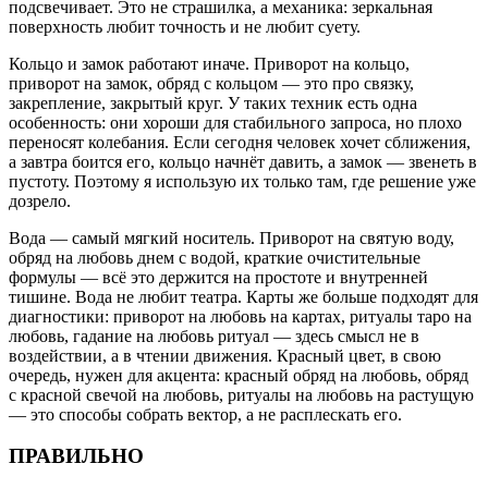
подсвечивает. Это не страшилка, а механика: зеркальная
поверхность любит точность и не любит суету.
Кольцо и замок работают иначе. Приворот на кольцо,
приворот на замок, обряд с кольцом — это про связку,
закрепление, закрытый круг. У таких техник есть одна
особенность: они хороши для стабильного запроса, но плохо
переносят колебания. Если сегодня человек хочет сближения,
а завтра боится его, кольцо начнёт давить, а замок — звенеть в
пустоту. Поэтому я использую их только там, где решение уже
дозрело.
Вода — самый мягкий носитель. Приворот на святую воду,
обряд на любовь днем с водой, краткие очистительные
формулы — всё это держится на простоте и внутренней
тишине. Вода не любит театра. Карты же больше подходят для
диагностики: приворот на любовь на картах, ритуалы таро на
любовь, гадание на любовь ритуал — здесь смысл не в
воздействии, а в чтении движения. Красный цвет, в свою
очередь, нужен для акцента: красный обряд на любовь, обряд
с красной свечой на любовь, ритуалы на любовь на растущую
— это способы собрать вектор, а не расплескать его.
ПРАВИЛЬНО