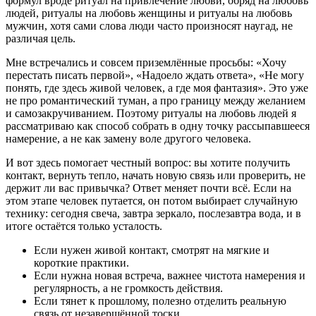
формул вроде ритуал на привлечение любви, обряд на любовь
людей, ритуалы на любовь женщины и ритуалы на любовь
мужчин, хотя сами слова люди часто произносят наугад, не
различая цель.
Мне встречались и совсем приземлённые просьбы: «Хочу
перестать писать первой», «Надоело ждать ответа», «Не могу
понять, где здесь живой человек, а где моя фантазия». Это уже
не про романтический туман, а про границу между желанием
и самозакручиванием. Поэтому ритуалы на любовь людей я
рассматриваю как способ собрать в одну точку рассыпавшееся
намерение, а не как замену воле другого человека.
И вот здесь помогает честный вопрос: вы хотите получить
контакт, вернуть тепло, начать новую связь или проверить, не
держит ли вас привычка? Ответ меняет почти всё. Если на
этом этапе человек путается, он потом выбирает случайную
технику: сегодня свеча, завтра зеркало, послезавтра вода, и в
итоге остаётся только усталость.
Если нужен живой контакт, смотрят на мягкие и
короткие практики.
Если нужна новая встреча, важнее чистота намерения и
регулярность, а не громкость действия.
Если тянет к прошлому, полезно отделить реальную
связь от незавершённой тоски.