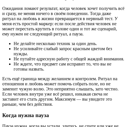
Ожидания ломают результат, когда человек хочет получить всё
и сразу, не меняя ничего в своём поведении. Тогда даже
ритуал на любовь в жизни превращается в нервный тест. У
меня есть простой маркер: если после действия человек не
может перестать крутить в голове один и тот же сценарий,
ему нужен не следующий ритуал, а пауза.
Не делайте несколько техник за один день.
Не усиливайте слабый запрос красным цветом без
нужды.
Не путайте адресную работу с общей жаждой внимания.
Не ждите, что предмет сам исправит то, что вы не
готовы назвать.
Есть ещё граница между желанием и контролем. Ритуал на
отношения и любовь может помочь собрать поле, но не
заменит чужую волю. Это неприятно слышать, зато честно.
Если человек внутри уже всё решил, никакая свеча не
заставит его стать другим. Максимум — вы увидите это
раньше, чем без действия.
Когда нужна пауза
Пауза нужна, когда вы устали, злитесь, не спите или уже не