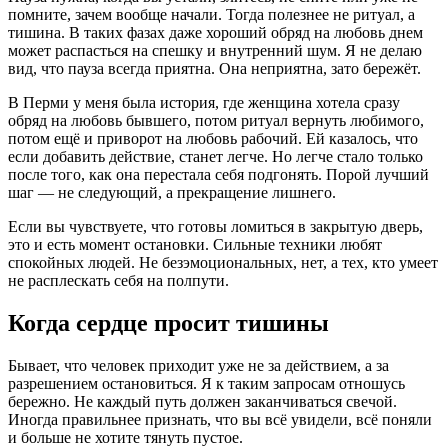
помните, зачем вообще начали. Тогда полезнее не ритуал, а
тишина. В таких фазах даже хороший обряд на любовь днем
может распасться на спешку и внутренний шум. Я не делаю
вид, что пауза всегда приятна. Она неприятна, зато бережёт.
В Перми у меня была история, где женщина хотела сразу
обряд на любовь бывшего, потом ритуал вернуть любимого,
потом ещё и приворот на любовь рабочий. Ей казалось, что
если добавить действие, станет легче. Но легче стало только
после того, как она перестала себя подгонять. Порой лучший
шаг — не следующий, а прекращение лишнего.
Если вы чувствуете, что готовы ломиться в закрытую дверь,
это и есть момент остановки. Сильные техники любят
спокойных людей. Не безэмоциональных, нет, а тех, кто умеет
не расплескать себя на полпути.
Когда сердце просит тишины
Бывает, что человек приходит уже не за действием, а за
разрешением остановиться. Я к таким запросам отношусь
бережно. Не каждый путь должен заканчиваться свечой.
Иногда правильнее признать, что вы всё увидели, всё поняли
и больше не хотите тянуть пустое.