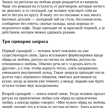
Запрос на ритуалы на любовь редко рождается из каприза.
Чаще это реакция на усталость от разговоров, которые ничего
не двигают, и от ситуаций, где человек чувствует себя на
месте бегуна по кругу. Я вижу это по письмам: в них много
бытовых деталей — холодный чай на столе, бессонная ночь,
сообщение без ответа, сжатые пальцы, запах корицы от
недопитого кофе. Люди приходят не за красивой теорией, а за
действием, которое можно удержать руками.
Три сценария запроса
Первый сценарий — человек хочет повлиять на уже
существующую связь. Здесь всплывают формулировки вроде
обряд на любовь, ритуал на свечах на любовь, ритуал на
отношения и любовь. Обычно речь не о «сделать кого-то
другим», а о том, чтобы вернуть тепло, снять напряжение,
уменьшить внутренний холод. Такие запросы приходят после
долгих пауз, неровного общения, тяжёлых разговоров на
кухне, когда за окном уже темнеет, а между людьми как будто
остался только звук холодильника.
Второй сценарий — поиск новой связи. Тогда человек просит
ритуал на привлечение любви или обряд на привлечение
любви, а иногда прямо говорит: «Мне нужен обряд на любовь
людей, потому что я устала от пустых встреч». Здесь я всегда