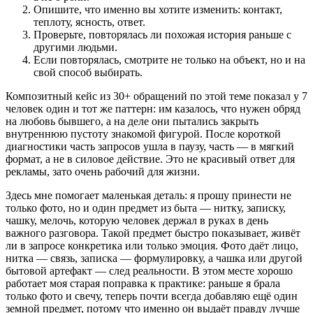
Опишите, что именно вы хотите изменить: контакт,
теплоту, ясность, ответ.
Проверьте, повторялась ли похожая история раньше с
другими людьми.
Если повторялась, смотрите не только на объект, но и на
свой способ выбирать.
Композитный кейс из 30+ обращений по этой теме показал у 7
человек один и тот же паттерн: им казалось, что нужен обряд
на любовь бывшего, а на деле они пытались закрыть
внутреннюю пустоту знакомой фигурой. После короткой
диагностики часть запросов ушла в паузу, часть — в мягкий
формат, а не в силовое действие. Это не красивый ответ для
рекламы, зато очень рабочий для жизни.
Здесь мне помогает маленькая деталь: я прошу принести не
только фото, но и один предмет из быта — нитку, записку,
чашку, мелочь, которую человек держал в руках в день
важного разговора. Такой предмет быстро показывает, живёт
ли в запросе конкретика или только эмоция. Фото даёт лицо,
нитка — связь, записка — формулировку, а чашка или другой
бытовой артефакт — след реальности. В этом месте хорошо
работает моя старая поправка к практике: раньше я брала
только фото и свечу, теперь почти всегда добавляю ещё один
земной предмет, потому что именно он выдаёт правду лучше