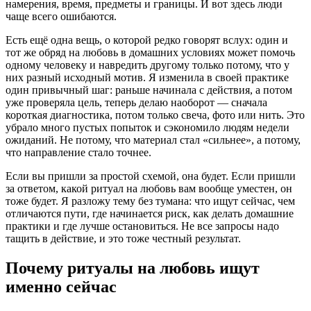
намерения, время, предметы и границы. И вот здесь люди
чаще всего ошибаются.
Есть ещё одна вещь, о которой редко говорят вслух: один и
тот же обряд на любовь в домашних условиях может помочь
одному человеку и навредить другому только потому, что у
них разный исходный мотив. Я изменила в своей практике
один привычный шаг: раньше начинала с действия, а потом
уже проверяла цель, теперь делаю наоборот — сначала
короткая диагностика, потом только свеча, фото или нить. Это
убрало много пустых попыток и сэкономило людям недели
ожиданий. Не потому, что материал стал «сильнее», а потому,
что направление стало точнее.
Если вы пришли за простой схемой, она будет. Если пришли
за ответом, какой ритуал на любовь вам вообще уместен, он
тоже будет. Я разложу тему без тумана: что ищут сейчас, чем
отличаются пути, где начинается риск, как делать домашние
практики и где лучше остановиться. Не все запросы надо
тащить в действие, и это тоже честный результат.
Почему ритуалы на любовь ищут
именно сейчас