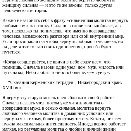
женщину сильная — и это те же законы, только другая
человеческая история.
Важно не загонять себя в фразу «сильнейшая молитва вернуть
любимого» как в гонку. Сила не в слове «сильнейшая», а в
том, насколько ты понимаешь, что именно возвращаешь:
человека, возможность разговора или свой внутренний мир.
Если просят молитва чтобы вернуть любимого человека, но
на деле хотят только снять одиночество, просьба будет
путаться.
«Когда сердце рвётся, не кричи в небо сразу всем, что
помнишь. Сначала назови один узел: дом, муж, милость или
путь назад. Небо любит точность больше, чем суету».
— “Сказания Керженских тетрадей”, Нижегородский край,
XVIII век
Я держу эту старую мысль очень близко к своей работе.
Сначала назвать узел, потом уже читать молитва о
возвращении мужа в семью сильная, молитва вернуть
любимого человека молитва в домашних условиях или
вернуться к тихому, более простому тексту. Кстати, не всем
нужна максимальная интенсивность. Иногда вернее работает
мягкая, но регулярная молитва о любви и личной жизни