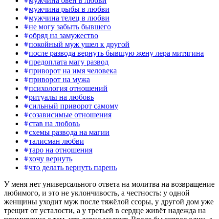
мужчина овен в любви
мужчина рыбы в любви
мужчина телец в любви
не могу забыть бывшего
обряд на замужество
покойный муж ушел к другой
после развода вернуть бывшую жену лера митягина
предоплата магу развод
приворот на имя человека
приворот на мужа
психология отношений
ритуалы на любовь
сильный приворот самому
созависимые отношения
став на любовь
схемы развода на магии
талисман любви
таро на отношения
хочу вернуть
что делать вернуть парень
У меня нет универсального ответа на молитва на возвращение
любимого, и это не уклончивость, а честность: у одной
женщины уходит муж после тяжёлой ссоры, у другой дом уже
трещит от усталости, а у третьей в сердце живёт надежда на