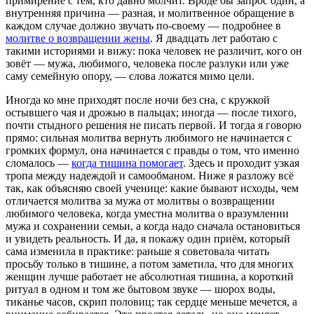
примирение с тем, кто давно молчит. Вроде бы запрос один, а
внутренняя причина — разная, и молитвенное обращение в
каждом случае должно звучать по-своему — подробнее в
молитве о возвращении жены
. Я двадцать лет работаю с
такими историями и вижу: пока человек не различит, кого он
зовёт — мужа, любимого, человека после разлуки или уже
саму семейную опору, — слова ложатся мимо цели.
Иногда ко мне приходят после ночи без сна, с кружкой
остывшего чая и дрожью в пальцах; иногда — после тихого,
почти стыдного решения не писать первой. И тогда я говорю
прямо: сильная молитва вернуть любимого не начинается с
громких формул, она начинается с правды о том, что именно
сломалось —
когда тишина помогает
. Здесь и проходит узкая
тропа между надеждой и самообманом. Ниже я разложу всё
так, как объясняю своей ученице: какие бывают исходы, чем
отличается молитва за мужа от молитвы о возвращении
любимого человека, когда уместна молитва о вразумлении
мужа и сохранении семьи, а когда надо сначала остановиться
и увидеть реальность. И да, я покажу один приём, который
сама изменила в практике: раньше я советовала читать
просьбу только в тишине, а потом заметила, что для многих
женщин лучше работает не абсолютная тишина, а короткий
ритуал в одном и том же бытовом звуке — шорох воды,
тиканье часов, скрип половиц; так сердце меньше мечется, а