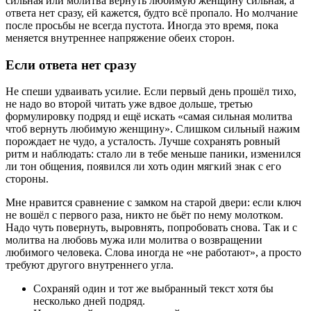
сильная или молитва вернуть любимую женщину сильная, а
ответа нет сразу, ей кажется, будто всё пропало. Но молчание
после просьбы не всегда пустота. Иногда это время, пока
меняется внутреннее напряжение обеих сторон.
Если ответа нет сразу
Не спеши удваивать усилие. Если первый день прошёл тихо,
не надо во второй читать уже вдвое дольше, третью
формулировку подряд и ещё искать «самая сильная молитва
чтоб вернуть любимую женщину». Слишком сильный нажим
порождает не чудо, а усталость. Лучше сохранять ровный
ритм и наблюдать: стало ли в тебе меньше паники, изменился
ли тон общения, появился ли хоть один мягкий знак с его
стороны.
Мне нравится сравнение с замком на старой двери: если ключ
не вошёл с первого раза, никто не бьёт по нему молотком.
Надо чуть повернуть, выровнять, попробовать снова. Так и с
молитва на любовь мужа или молитва о возвращении
любимого человека. Слова иногда не «не работают», а просто
требуют другого внутреннего угла.
Сохраняй один и тот же выбранный текст хотя бы
несколько дней подряд.