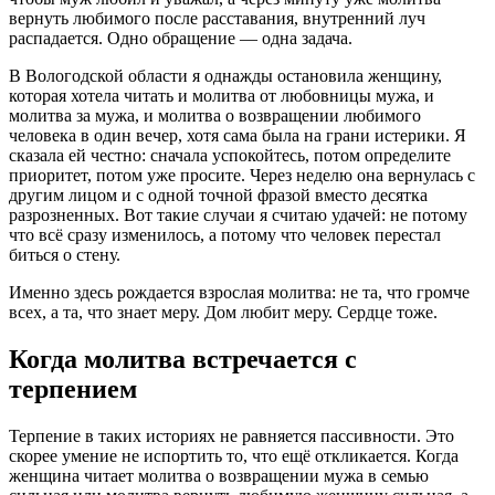
вернуть любимого после расставания, внутренний луч
распадается. Одно обращение — одна задача.
В Вологодской области я однажды остановила женщину,
которая хотела читать и молитва от любовницы мужа, и
молитва за мужа, и молитва о возвращении любимого
человека в один вечер, хотя сама была на грани истерики. Я
сказала ей честно: сначала успокойтесь, потом определите
приоритет, потом уже просите. Через неделю она вернулась с
другим лицом и с одной точной фразой вместо десятка
разрозненных. Вот такие случаи я считаю удачей: не потому
что всё сразу изменилось, а потому что человек перестал
биться о стену.
Именно здесь рождается взрослая молитва: не та, что громче
всех, а та, что знает меру. Дом любит меру. Сердце тоже.
Когда молитва встречается с
терпением
Терпение в таких историях не равняется пассивности. Это
скорее умение не испортить то, что ещё откликается. Когда
женщина читает молитва о возвращении мужа в семью