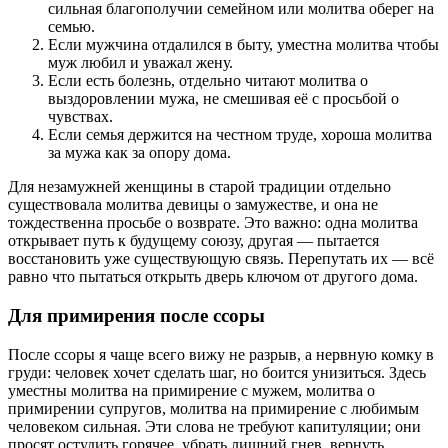
сильная благополучии семейном или молитва оберег на
семью.
Если мужчина отдалился в быту, уместна молитва чтобы
муж любил и уважал жену.
Если есть болезнь, отдельно читают молитва о
выздоровлении мужа, не смешивая её с просьбой о
чувствах.
Если семья держится на честном труде, хороша молитва
за мужа как за опору дома.
Для незамужней женщины в старой традиции отдельно
существовала молитва девицы о замужестве, и она не
тождественна просьбе о возврате. Это важно: одна молитва
открывает путь к будущему союзу, другая — пытается
восстановить уже существующую связь. Перепутать их — всё
равно что пытаться открыть дверь ключом от другого дома.
Для примирения после ссоры
После ссоры я чаще всего вижу не разрыв, а нервную комку в
груди: человек хочет сделать шаг, но боится унизиться. Здесь
уместны молитва на примирение с мужем, молитва о
примирении супругов, молитва на примирение с любимым
человеком сильная. Эти слова не требуют капитуляции; они
просят остудить горячее, убрать лишний гнев, вернуть