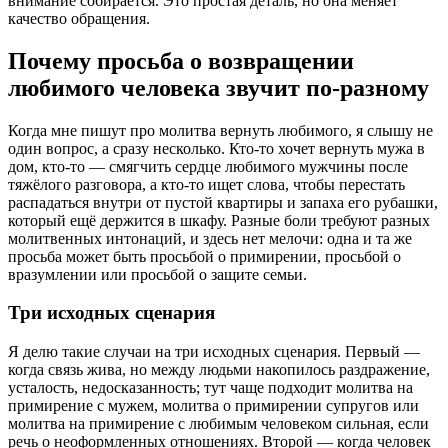
внимание собирается. Это простая деталь, но она меняет
качество обращения.
Почему просьба о возвращении
любимого человека звучит по-разному
Когда мне пишут про молитва вернуть любимого, я слышу не
один вопрос, а сразу несколько. Кто-то хочет вернуть мужа в
дом, кто-то — смягчить сердце любимого мужчины после
тяжёлого разговора, а кто-то ищет слова, чтобы перестать
распадаться внутри от пустой квартиры и запаха его рубашки,
который ещё держится в шкафу. Разные боли требуют разных
молитвенных интонаций, и здесь нет мелочи: одна и та же
просьба может быть просьбой о примирении, просьбой о
вразумлении или просьбой о защите семьи.
Три исходных сценария
Я делю такие случаи на три исходных сценария. Первый —
когда связь жива, но между людьми накопилось раздражение,
усталость, недосказанность; тут чаще подходит молитва на
примирение с мужем, молитва о примирении супругов или
молитва на примирение с любимым человеком сильная, если
речь о неоформленных отношениях. Второй — когда человек