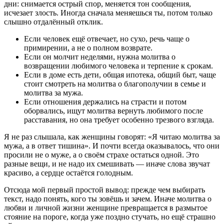
дни: снимается острый спор, меняется тон сообщения,
исчезает злость. Иногда сначала меняешься ты, потом только
слышно отдалённый отклик.
Если человек ещё отвечает, но сухо, речь чаще о
примирении, а не о полном возврате.
Если он молчит неделями, нужна молитва о
возвращении любимого человека и терпение к срокам.
Если в доме есть дети, общая ипотека, общий быт, чаще
стоит смотреть на молитва о благополучии в семье и
молитва за мужа.
Если отношения держались на страсти и потом
оборвались, ищут молитва вернуть любимого после
расставания, но она требует особенно трезвого взгляда.
Я не раз слышала, как женщины говорят: «Я читаю молитва за
мужа, а в ответ тишина». И почти всегда оказывалось, что они
просили не о муже, а о своём страхе остаться одной. Это
разные вещи, и не надо их смешивать — иначе слова звучат
красиво, а сердце остаётся голодным.
Отсюда мой первый простой вывод: прежде чем выбирать
текст, надо понять, кого ты зовёшь и зачем. Иначе молитва о
любви и личной жизни женщине превращается в размытое
стояние на пороге, когда уже поздно стучать, но ещё страшно