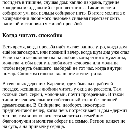
посидеть в тишине, слушая дом: каплю из крана, гудение
холодильника, дальний скрип лестницы. Такие мелочи
собирают ум, как пальцы собирают нить. В итоге молитва о
возвращении любимого человека сильная перестаёт быть
паникой и становится живой просьбой.
Когда читать спокойно
Есть время, когда просьба идёт мягче: раннее утро, когда дом
ещё не заговорил, или поздний вечер, когда шум дня уже спал.
Если ты читаешь молитва на любовь конкретного мужчины,
молитва чтобы вернуть любимого человека или молитва
чтобы вернуть бывшего, выбирай не тот час, когда внутри
пожар. Слишком сильное волнение ломает ритм.
В северных деревнях Карелии, где я бывала в рабочей
поездке, женщины любили читать у окна до рассвета. Там
особый свет: серый, молочный, почти прозрачный. В такой
тишине человек слышит собственный голос без лишней
драматизации. В Сибири же, наоборот, некоторые
предпочитают вечер, когда печь потрескивает и дом «держит
тепло»; там хорошо читается молитва о семейном
благополучии и молитва оберег на семью. Регион влияет не
на суть, а на привычку сердца.