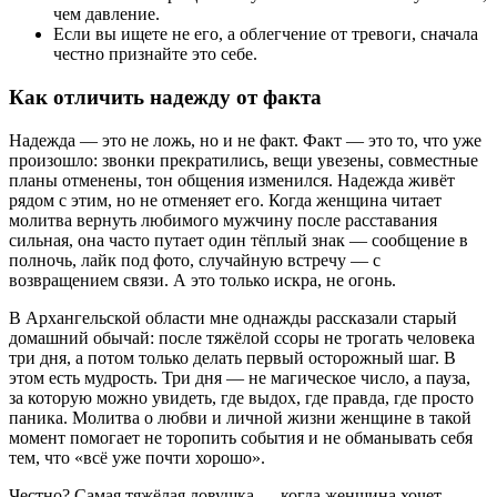
чем давление.
Если вы ищете не его, а облегчение от тревоги, сначала
честно признайте это себе.
Как отличить надежду от факта
Надежда — это не ложь, но и не факт. Факт — это то, что уже
произошло: звонки прекратились, вещи увезены, совместные
планы отменены, тон общения изменился. Надежда живёт
рядом с этим, но не отменяет его. Когда женщина читает
молитва вернуть любимого мужчину после расставания
сильная, она часто путает один тёплый знак — сообщение в
полночь, лайк под фото, случайную встречу — с
возвращением связи. А это только искра, не огонь.
В Архангельской области мне однажды рассказали старый
домашний обычай: после тяжёлой ссоры не трогать человека
три дня, а потом только делать первый осторожный шаг. В
этом есть мудрость. Три дня — не магическое число, а пауза,
за которую можно увидеть, где выдох, где правда, где просто
паника. Молитва о любви и личной жизни женщине в такой
момент помогает не торопить события и не обманывать себя
тем, что «всё уже почти хорошо».
Честно? Самая тяжёлая ловушка — когда женщина хочет