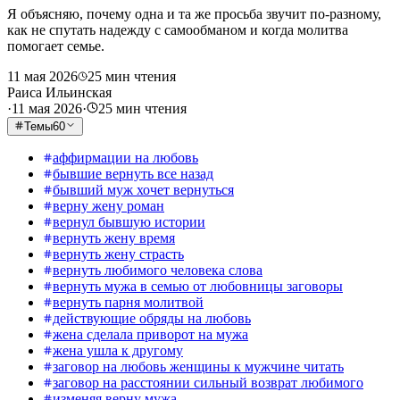
Я объясняю, почему одна и та же просьба звучит по-разному,
как не спутать надежду с самообманом и когда молитва
помогает семье.
11 мая 2026
25
мин чтения
Раиса Ильинская
·
11 мая 2026
·
25
мин чтения
Темы
60
аффирмации на любовь
бывшие вернуть все назад
бывший муж хочет вернуться
верну жену роман
вернул бывшую истории
вернуть жену время
вернуть жену страсть
вернуть любимого человека слова
вернуть мужа в семью от любовницы заговоры
вернуть парня молитвой
действующие обряды на любовь
жена сделала приворот на мужа
жена ушла к другому
заговор на любовь женщины к мужчине читать
заговор на расстоянии сильный возврат любимого
изменяя верну мужа