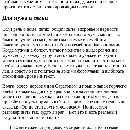
любимого мужчину — не одно и то же, даже если сердце
произносит их одинаково дрожащим голосом.
Для мужа и семьи
Если речь о доме, детях, общем быте, здоровье и верности
повседневности, то мне ближе молитва за мужа, молитва о
благополучии в семье, молитвы о семье и семейном
благополучии, молитва о любви и семейном благополучии.
Когда мужчина болеет, читают молитва о выздоровлении
мужа; когда между супругами охладело уважение, звучит
молитва чтобы муж любил и уважал или молитва чтобы муж
любил и уважал жену. Если в доме нужна не страсть, а тепло и
лад, я советую не гоняться за яркими формулами, а выбирать
спокойный, ровный текст.
Волга, вечер, деревня под Саратовом: я помню запах горячего
хлеба и влажных досок у крыльца, когда женщина читала
молитва на любовь мужа к жене не как просьбу о чуде, а как
просьбу вернуть нормальный тон в дом. Через пару недель она
сказала: «Он не стал другим человеком. Но перестал
разговаривать так, будто я враг». Вот это и есть реальный
результат в семейной работе.
Если нужен мир в доме, выбирайте молитва о семье