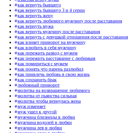
как вернуть бывшего
как вернуть бывшего 3 и 4 серии
как вернуть жену
как вернуть любимого мужчину после расставания
как вернуть мужа
как вернуть мужчину после расставания
как вернуть с девушкой отношения после расставания
как влияет приворот на мужчину
как влюбить в себя мужчину
как пережить развод с мужем
как пережить расставание с любимым
как помириться с мужем
как понять что парень разлюбил
как привлечь любовь в свою жизнь
как сохранить брак
любовный приворот
молитва на возвращение любимого
молитва от пьянства сильная
молитва чтобы вернулась жена
муж изменяет
муж ушел к другой
мужчина близнецы в любви
мужчина водолей в любви
мужчина лев в любви