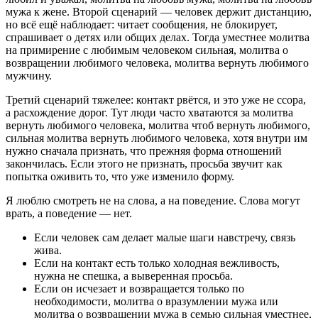
мужа к жене. Второй сценарий — человек держит дистанцию,
но всё ещё наблюдает: читает сообщения, не блокирует,
спрашивает о детях или общих делах. Тогда уместнее молитва
на примирение с любимым человеком сильная, молитва о
возвращении любимого человека, молитва вернуть любимого
мужчину.
Третий сценарий тяжелее: контакт рвётся, и это уже не ссора,
а расхождение дорог. Тут люди часто хватаются за молитва
вернуть любимого человека, молитва чтоб вернуть любимого,
сильная молитва вернуть любимого человека, хотя внутри им
нужно сначала признать, что прежняя форма отношений
закончилась. Если этого не признать, просьба звучит как
попытка оживить то, что уже изменило форму.
Я люблю смотреть не на слова, а на поведение. Слова могут
врать, а поведение — нет.
Если человек сам делает малые шаги навстречу, связь
жива.
Если на контакт есть только холодная вежливость,
нужна не спешка, а выверенная просьба.
Если он исчезает и возвращается только по
необходимости, молитва о вразумлении мужа или
молитва о возвращении мужа в семью сильная уместнее,