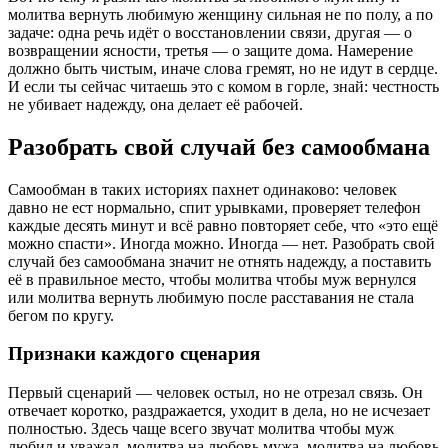
молитва вернуть любимую женщину сильная не по полу, а по
задаче: одна речь идёт о восстановлении связи, другая — о
возвращении ясности, третья — о защите дома. Намерение
должно быть чистым, иначе слова гремят, но не идут в сердце.
И если ты сейчас читаешь это с комом в горле, знай: честность
не убивает надежду, она делает её рабочей.
Разобрать свой случай без самообмана
Самообман в таких историях пахнет одинаково: человек
давно не ест нормально, спит урывками, проверяет телефон
каждые десять минут и всё равно повторяет себе, что «это ещё
можно спасти». Иногда можно. Иногда — нет. Разобрать свой
случай без самообмана значит не отнять надежду, а поставить
её в правильное место, чтобы молитва чтобы муж вернулся
или молитва вернуть любимую после расставания не стала
бегом по кругу.
Признаки каждого сценария
Первый сценарий — человек остыл, но не отрезал связь. Он
отвечает коротко, раздражается, уходит в дела, но не исчезает
полностью. Здесь чаще всего звучат молитва чтобы муж
любил и уважал, молитва на любовь мужа, молитва на любовь