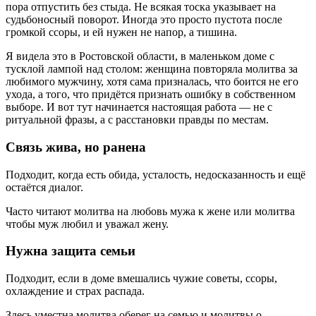
пора отпустить без стыда. Не всякая тоска указывает на
судьбоносный поворот. Иногда это просто пустота после
громкой ссоры, и ей нужен не напор, а тишина.
Я видела это в Ростовской области, в маленьком доме с
тусклой лампой над столом: женщина повторяла молитва за
любимого мужчину, хотя сама призналась, что боится не его
ухода, а того, что придётся признать ошибку в собственном
выборе. И вот тут начинается настоящая работа — не с
ритуальной фразы, а с расстановки правды по местам.
Связь жива, но раненa
Подходит, когда есть обида, усталость, недосказанность и ещё
остаётся диалог.
Часто читают молитва на любовь мужа к жене или молитва
чтобы муж любил и уважал жену.
Нужна защита семьи
Подходит, если в доме вмешались чужие советы, ссоры,
охлаждение и страх распада.
Здесь уместна молитва оберег на семью и молитвы о