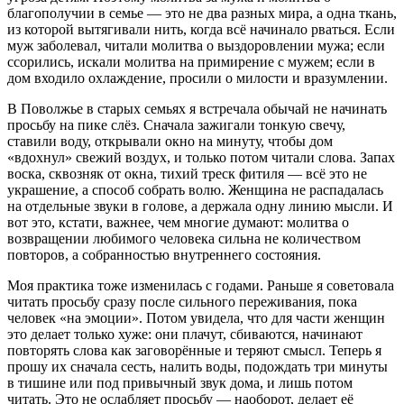
благополучии в семье — это не два разных мира, а одна ткань,
из которой вытягивали нить, когда всё начинало рваться. Если
муж заболевал, читали молитва о выздоровлении мужа; если
ссорились, искали молитва на примирение с мужем; если в
дом входило охлаждение, просили о милости и вразумлении.
В Поволжье в старых семьях я встречала обычай не начинать
просьбу на пике слёз. Сначала зажигали тонкую свечу,
ставили воду, открывали окно на минуту, чтобы дом
«вдохнул» свежий воздух, и только потом читали слова. Запах
воска, сквозняк от окна, тихий треск фитиля — всё это не
украшение, а способ собрать волю. Женщина не распадалась
на отдельные звуки в голове, а держала одну линию мысли. И
вот это, кстати, важнее, чем многие думают: молитва о
возвращении любимого человека сильна не количеством
повторов, а собранностью внутреннего состояния.
Моя практика тоже изменилась с годами. Раньше я советовала
читать просьбу сразу после сильного переживания, пока
человек «на эмоции». Потом увидела, что для части женщин
это делает только хуже: они плачут, сбиваются, начинают
повторять слова как заговорённые и теряют смысл. Теперь я
прошу их сначала сесть, налить воды, подождать три минуты
в тишине или под привычный звук дома, и лишь потом
читать. Это не ослабляет просьбу — наоборот, делает её