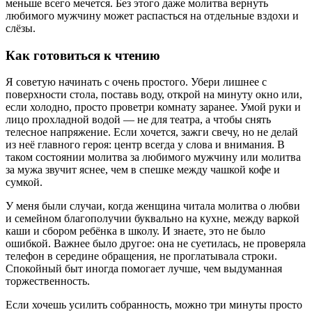
меньше всего мечется. Без этого даже молитва вернуть
любимого мужчину может распасться на отдельные вздохи и
слёзы.
Как готовиться к чтению
Я советую начинать с очень простого. Убери лишнее с
поверхности стола, поставь воду, открой на минуту окно или,
если холодно, просто проветри комнату заранее. Умой руки и
лицо прохладной водой — не для театра, а чтобы снять
телесное напряжение. Если хочется, зажги свечу, но не делай
из неё главного героя: центр всегда у слова и внимания. В
таком состоянии молитва за любимого мужчину или молитва
за мужа звучит яснее, чем в спешке между чашкой кофе и
сумкой.
У меня были случаи, когда женщина читала молитва о любви
и семейном благополучии буквально на кухне, между варкой
каши и сбором ребёнка в школу. И знаете, это не было
ошибкой. Важнее было другое: она не суетилась, не проверяла
телефон в середине обращения, не проглатывала строки.
Спокойный быт иногда помогает лучше, чем выдуманная
торжественность.
Если хочешь усилить собранность, можно три минуты просто