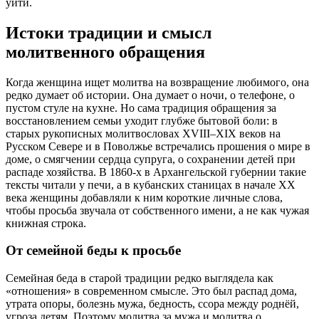
уйти.
Истоки традиции и смысл
молитвенного обращения
Когда женщина ищет молитва на возвращение любимого, она
редко думает об истории. Она думает о ночи, о телефоне, о
пустом стуле на кухне. Но сама традиция обращения за
восстановлением семьи уходит глубже бытовой боли: в
старых рукописных молитвословах XVIII–XIX веков на
Русском Севере и в Поволжье встречались прошения о мире в
доме, о смягчении сердца супруга, о сохранении детей при
распаде хозяйства. В 1860-х в Архангельской губернии такие
тексты читали у печи, а в кубанских станицах в начале XX
века женщины добавляли к ним короткие личные слова,
чтобы просьба звучала от собственного имени, а не как чужая
книжная строка.
От семейной беды к просьбе
Семейная беда в старой традиции редко выглядела как
«отношения» в современном смысле. Это был распад дома,
утрата опоры, болезнь мужа, бедность, ссора между роднёй,
угроза детям. Поэтому молитва за мужа и молитва о