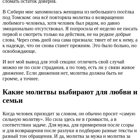
сломать остаток доверия.
В Сибири мне запомнилась женщина из небольшого посёлка
под Томском: она всё повторяла молитва о возвращении
любимого человека, хотя человек был рядом, но давно
эмоционально отсутствовал. Я попросила её неделю не писать
первой и смотреть только на действия, не на редкие добрые
слова. Через семь дней она сама признала: тянет её не к нему, а
к надежде, что он снова станет прежним. Это было больно, но
освобождающе.
И вот мой вывод для этой секции: отличить свой случай
можно не по силе страдания, а по тому, есть ли у связи живое
движение. Если движения нет, молитва должна быть не
громче, а точнее.
Какие молитвы выбирают для любви и
семьи
Когда человек приходит за словом, он обычно просит «самую
сильную молитву». Но сила здесь не в громкости, а в
соответствии задаче. Для мужа, для примирения после ссоры
и для возвращения после разлуки я подбираю разные тексты и
разный тон обращения. И да, молитва за мужа и молитва за