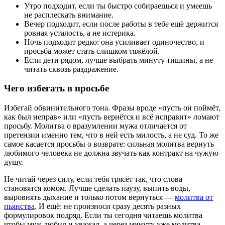
Утро подходит, если ты быстро собираешься и умеешь
не расплескать внимание.
Вечер подходит, если после работы в тебе ещё держится
ровная усталость, а не истерика.
Ночь подходит редко: она усиливает одиночество, и
просьба может стать слишком тяжёлой.
Если дети рядом, лучше выбрать минуту тишины, а не
читать сквозь раздражение.
Чего избегать в просьбе
Избегай обвинительного тона. Фразы вроде «пусть он поймёт,
как был неправ» или «пусть вернётся и всё исправит» ломают
просьбу. Молитва о вразумлении мужа отличается от
претензии именно тем, что в ней есть милость, а не суд. То же
самое касается просьбы о возврате: сильная молитва вернуть
любимого человека не должна звучать как контракт на чужую
душу.
Не читай через силу, если тебя трясёт так, что слова
становятся комом. Лучше сделать паузу, выпить воды,
выровнять дыхание и только потом вернуться —
молитва от
пьянства
. И ещё: не произноси сразу десять разных
формулировок подряд. Если ты сегодня читаешь молитва
чтобы муж любил и уважал, а через минуту уже молитва