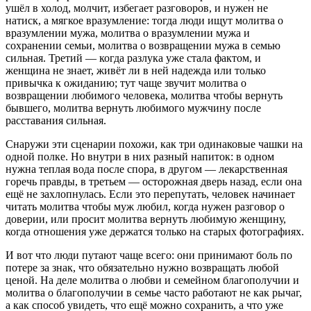
ушёл в холод, молчит, избегает разговоров, и нужен не
натиск, а мягкое вразумление: тогда люди ищут молитва о
вразумлении мужа, молитва о вразумлении мужа и
сохранении семьи, молитва о возвращении мужа в семью
сильная. Третий — когда разлука уже стала фактом, и
женщина не знает, живёт ли в ней надежда или только
привычка к ожиданию; тут чаще звучит молитва о
возвращении любимого человека, молитва чтобы вернуть
бывшего, молитва вернуть любимого мужчину после
расставания сильная.
Снаружи эти сценарии похожи, как три одинаковые чашки на
одной полке. Но внутри в них разный напиток: в одном
нужна теплая вода после спора, в другом — лекарственная
горечь правды, в третьем — осторожная дверь назад, если она
ещё не захлопнулась. Если это перепутать, человек начинает
читать молитва чтобы муж любил, когда нужен разговор о
доверии, или просит молитва вернуть любимую женщину,
когда отношения уже держатся только на старых фотографиях.
И вот что люди путают чаще всего: они принимают боль по
потере за знак, что обязательно нужно возвращать любой
ценой. На деле молитва о любви и семейном благополучии и
молитва о благополучии в семье часто работают не как рычаг,
а как способ увидеть, что ещё можно сохранить, а что уже