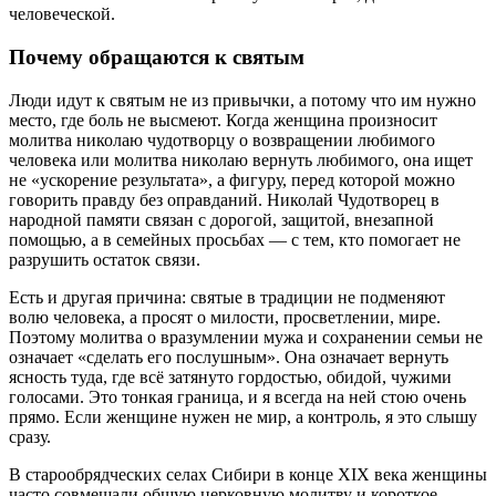
человеческой.
Почему обращаются к святым
Люди идут к святым не из привычки, а потому что им нужно
место, где боль не высмеют. Когда женщина произносит
молитва николаю чудотворцу о возвращении любимого
человека или молитва николаю вернуть любимого, она ищет
не «ускорение результата», а фигуру, перед которой можно
говорить правду без оправданий. Николай Чудотворец в
народной памяти связан с дорогой, защитой, внезапной
помощью, а в семейных просьбах — с тем, кто помогает не
разрушить остаток связи.
Есть и другая причина: святые в традиции не подменяют
волю человека, а просят о милости, просветлении, мире.
Поэтому молитва о вразумлении мужа и сохранении семьи не
означает «сделать его послушным». Она означает вернуть
ясность туда, где всё затянуто гордостью, обидой, чужими
голосами. Это тонкая граница, и я всегда на ней стою очень
прямо. Если женщине нужен не мир, а контроль, я это слышу
сразу.
В старообрядческих селах Сибири в конце XIX века женщины
часто совмещали общую церковную молитву и короткое