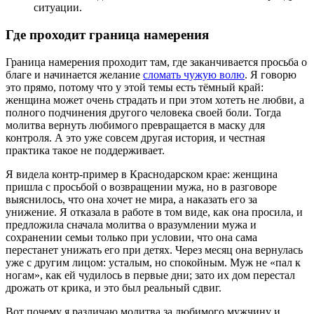
ситуации.
Где проходит граница намерения
Граница намерения проходит там, где заканчивается просьба о
благе и начинается желание
сломать чужую волю
. Я говорю
это прямо, потому что у этой темы есть тёмный край:
женщина может очень страдать и при этом хотеть не любви, а
полного подчинения другого человека своей боли. Тогда
молитва вернуть любимого превращается в маску для
контроля. А это уже совсем другая история, и честная
практика такое не поддерживает.
Я видела контр-пример в Краснодарском крае: женщина
пришла с просьбой о возвращении мужа, но в разговоре
выяснилось, что она хочет не мира, а наказать его за
унижение. Я отказала в работе в том виде, как она просила, и
предложила сначала молитва о вразумлении мужа и
сохранении семьи только при условии, что она сама
перестанет унижать его при детях. Через месяц она вернулась
уже с другим лицом: усталым, но спокойным. Муж не «пал к
ногам», как ей чудилось в первые дни; зато их дом перестал
дрожать от крика, и это был реальный сдвиг.
Вот почему я различаю молитва за любимого мужчину и