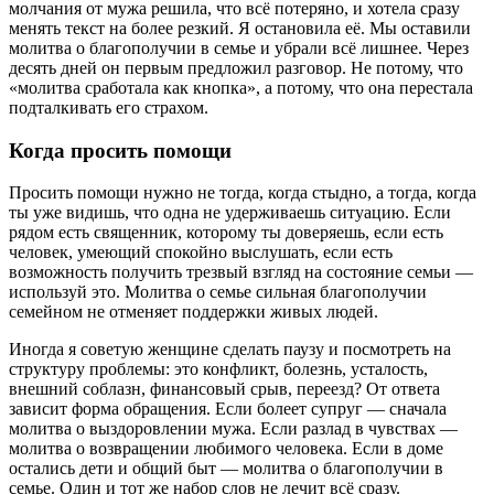
молчания от мужа решила, что всё потеряно, и хотела сразу
менять текст на более резкий. Я остановила её. Мы оставили
молитва о благополучии в семье и убрали всё лишнее. Через
десять дней он первым предложил разговор. Не потому, что
«молитва сработала как кнопка», а потому, что она перестала
подталкивать его страхом.
Когда просить помощи
Просить помощи нужно не тогда, когда стыдно, а тогда, когда
ты уже видишь, что одна не удерживаешь ситуацию. Если
рядом есть священник, которому ты доверяешь, если есть
человек, умеющий спокойно выслушать, если есть
возможность получить трезвый взгляд на состояние семьи —
используй это. Молитва о семье сильная благополучии
семейном не отменяет поддержки живых людей.
Иногда я советую женщине сделать паузу и посмотреть на
структуру проблемы: это конфликт, болезнь, усталость,
внешний соблазн, финансовый срыв, переезд? От ответа
зависит форма обращения. Если болеет супруг — сначала
молитва о выздоровлении мужа. Если разлад в чувствах —
молитва о возвращении любимого человека. Если в доме
остались дети и общий быт — молитва о благополучии в
семье. Один и тот же набор слов не лечит всё сразу.