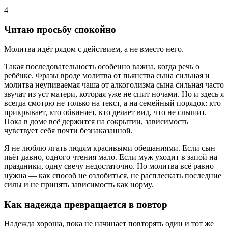
4
Читаю просьбу спокойно
Молитва идёт рядом с действием, а не вместо него.
Такая последовательность особенно важна, когда речь о
ребёнке. Фразы вроде
молитва от пьянства сына сильная
и
молитва неупиваемая чаша от алкоголизма сына сильная
часто
звучат из уст матери, которая уже не спит ночами. Но и здесь я
всегда смотрю не только на текст, а на семейный порядок: кто
прикрывает, кто обвиняет, кто делает вид, что не слышит.
Пока в доме всё держится на сокрытии, зависимость
чувствует себя почти безнаказанной.
Я не люблю лгать людям красивыми обещаниями. Если сын
пьёт давно, одного чтения мало. Если муж уходит в запой на
праздники, одну свечу недостаточно. Но молитва всё равно
нужна — как способ не озлобиться, не расплескать последние
силы и не принять зависимость как норму.
Как надежда превращается в повтор
Надежда хороша, пока не начинает повторять один и тот же