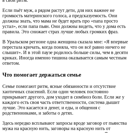
в свой ритм.
Если пьёт муж, а рядом растут дети, для них важнее не
громкость материнского голоса, а предсказуемость. Они
должны знать, что мама не будет врать про «папа просто
устал», если папа пьян. Они должны видеть, что у дома есть
правила. Это снижает страх лучше любых громких фраз.
В Уральском регионе одна женщина сказала мне: «Я впервые
перестала кричать, когда поняла, что он всё равно ничего не
слышит». И в этой паузе родилось больше силы, чем в десяти
криках. Иногда именно тишина оказывается самым честным
ответом.
Что помогает держаться семье
Семье помогают ритм, ясные обязанности и отсутствие
хаотичных спасений. Если один человек постоянно
прикрывает другого, дом уходит в симбиоз боли. Если же у
каждого есть своя часть ответственности, система дышит
лучше. Это касается и денег, и еды, и общения с
родственниками, и заботы о детях.
Здесь нередко всплывают запросы вроде
заговор от пьянства
мужа на красную нить
,
заговоры на красную нить от