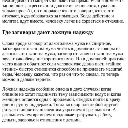
необходимости смотреть на пьянство прямо. Если в доме есть
запои, ложь, агрессия или долгие исчезновения, нужна не
только просьба, но и порядок: кто что говорит, кто за что
отвечает, куда обращаться за помощью. Когда действие и
молитва идут вместе, человеку легче не сорваться в отчаяние.
Где заговоры дают ложную надежду
Слова вроде
заговор от алкоголизма мужа на спиртное
,
заговоры от пьянства мужа читать в домашних
,
заговоры на
алкоголь от пьянства мужа
,
заговор от запоя и пьянства мужа
звучат как обещание короткого пути. Но в домашней практике
часто видно обратное: если человек уже давно пьёт, «тайное
чтение» быстро становится способом не признавать масштаб
беды. Человеку кажется, что раз он что-то сделал, то теперь
можно и дальше терпеть.
Ложная надежда особенно опасна в двух случаях: когда
близкие не хотят поднимать тему зависимости вслух и когда
женщина остаётся одна с проблемой, стыдясь пойти к врачу
или в группу поддержки. Тогда заговор или любой другой
ритуал становится последним укрытием от реальности. А
реальность тем временем продолжает разрушать работу,
деньги, здоровье и отношения с детьми.