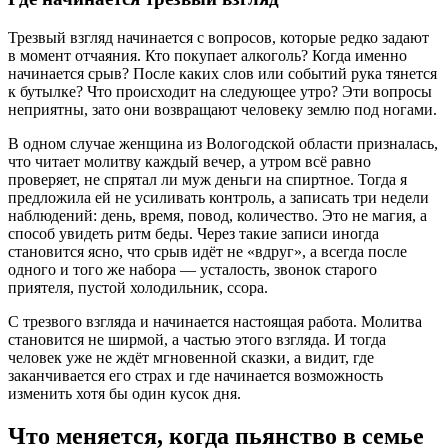
Трезвый взгляд начинается с вопросов, которые редко задают
в момент отчаяния. Кто покупает алкоголь? Когда именно
начинается срыв? После каких слов или событий рука тянется
к бутылке? Что происходит на следующее утро? Эти вопросы
неприятны, зато они возвращают человеку землю под ногами.
В одном случае женщина из Вологодской области призналась,
что читает молитву каждый вечер, а утром всё равно
проверяет, не спрятал ли муж деньги на спиртное. Тогда я
предложила ей не усиливать контроль, а записать три недели
наблюдений: день, время, повод, количество. Это не магия, а
способ увидеть ритм беды. Через такие записи иногда
становится ясно, что срыв идёт не «вдруг», а всегда после
одного и того же набора — усталость, звонок старого
приятеля, пустой холодильник, ссора.
С трезвого взгляда и начинается настоящая работа. Молитва
становится не ширмой, а частью этого взгляда. И тогда
человек уже не ждёт мгновенной сказки, а видит, где
заканчивается его страх и где начинается возможность
изменить хотя бы один кусок дня.
Что меняется, когда пьянство в семье