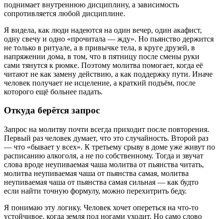
поднимает внутреннюю дисциплину, а зависимость
сопротивляется любой дисциплине.
Я видела, как люди надеются на один вечер, один акафист,
одну свечу и одно «прочитала — жду». Но пьянство держится
не только в ритуале, а в привычке тела, в круге друзей, в
напряжении дома, в том, что в пятницу после смены руки
сами тянутся к рюмке. Поэтому молитва помогает, когда её
читают не как замену действию, а как поддержку пути. Иначе
человек получает не исцеление, а краткий подъём, после
которого ещё больнее падать.
Откуда берётся запрос
Запрос на молитву почти всегда приходит после повторения.
Первый раз человек думает, что это случайность. Второй раз
— что «бывает у всех». К третьему срыву в доме уже живут по
расписанию алкоголя, а не по собственному. Тогда и звучат
слова вроде
неупиваемая чаша молитва от пьянства читать
,
молитва неупиваемая чаша от пьянства самая
,
молитва
неупиваемая чаша от пьянства самая сильная
— как будто
если найти точную формулу, можно перехитрить беду.
Я понимаю эту логику. Человек хочет опереться на что-то
устойчивое, когда земля под ногами уходит. Но само слово