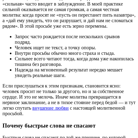
«сильная» часто вводит в заблуждение. В моей практике
сильной оказывается не самая громкая, а самая честная
молитва: когда просят не «пусть он перестанет пить назавтра»,
а «дай ему увидеть, что он разрушает, и дай нам не сломаться
рядом». В этой просьбе уже есть зерно перемены.
Запрос часто рождается после нескольких срывов
подряд.
Человек ищет не текст, а точку опоры.
Внутри просьбы обычно много страха и стыда.
Сильнее всего читают тогда, когда дома уже накопилась
тишина без разговора.
Надежда на мгновенный результат нередко мешает
увидеть реальные шаги.
Если прислушаться к этим признакам, становится ясно:
человек просит не только за другого, но и за собственное
сердце. И это не мелочь. Иначе молитва превращается в
нервное заклинание, а не в тихое стояние перед бедой — и тут
легко спутать
внушение любви
с настоящей молитвенной
просьбой.
Почему быстрые слова не спасают
Быстрые слова не спасают по той же причине, по которой