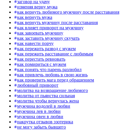
заговор на удачу
изменяя верну мужа
как вернуть любимого мужчину после расставания
как вернуть мужа
как вернуть мужчину после расставания
как влияет приворот на мужчину
как завоевать мужчину
как заставить мужчину скучать
как навести порчу
как пережить развод с мужем
как пережить расставание с любимым
как перестать ревновать
как помириться с мужем
как понять что парень разлюбил
как привлечь любовь в свою жизнь
как проверить мага перед обращением
любовный приворот
молитва на возвращение любимого
молитва от пьянства сильная
молитва чтобы вернулась жена
мужчина водолей в любви
мужчина лев в любви
мужчина овен в любви
накрутка отзывов эзотерика
не могу забыть бывшего