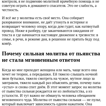
контроля, я не подменяю молитвой врачебную помощь и не
советую играть в домашнего спасателя. Это не слабость, а
честность.
И всё же у молитвы есть своё место. Она собирает
разорванное внимание, не даёт утонуть в истерике и
возвращает человеку опору, когда дом гудит, как натянутый
провод. Ниже я разберу, где заканчиваются ожидания от
текста и где начинается настоящее движение к трезвости: в
семье, в речи, в режиме дня, в решении не прятать беду под
ковёр.
Почему сильная молитва от пьянства
не стала мгновенным ответом
Когда ко мне приходит женщина или мать, чаще всего она
хочет не теории, а передышки. Ей тяжело слышать ночной
звон бутылки, тяжело смотреть на чужое, мутное лицо за
завтраком, тяжело каждый раз объяснять детям, почему папа
«устал» и снова спит днём. В этот момент запрос на
молитва
от пьянства сильная
рождается не из любопытства, а из
усталости. И тут важно не обмануть человека обещанием
мгновенного чуда. Молитва от пьянства сильная — не пульт,
который выключает зависимость одним нажатием. Она