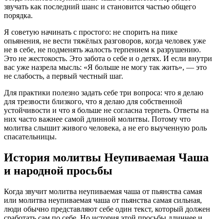
звучать как последний шанс и становится частью общего
порядка.
Я советую начинать с простого: не спорить на пике
опьянения, не вести тяжёлых разговоров, когда человек уже
не в себе, не подменять жалость терпением к разрушению.
Это не жестокость. Это забота о себе и о детях. И если внутри
вас уже назрела мысль: «Я больше не могу так жить», — это
не слабость, а первый честный шаг.
Для практики полезно задать себе три вопроса: что я делаю
для трезвости близкого, что я делаю для собственной
устойчивости и что я больше не согласна терпеть. Ответы на
них часто важнее самой длинной молитвы. Потому что
молитва слышит живого человека, а не его выученную роль
спасательницы.
История молитвы Неупиваемая Чаша
и народной просьбы
Когда звучит
молитва неупиваемая чаша от пьянства самая
или
молитва неупиваемая чаша от пьянства самая сильная
,
люди обычно представляют себе один текст, который должен
сработать сам по себе. Но история этой просьбы длиннее и