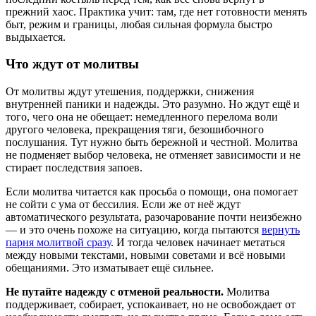
прежний хаос. Практика учит: там, где нет готовности менять
быт, режим и границы, любая сильная формула быстро
выдыхается.
Что ждут от молитвы
От молитвы ждут утешения, поддержки, снижения
внутренней паники и надежды. Это разумно. Но ждут ещё и
того, чего она не обещает: немедленного перелома воли
другого человека, прекращения тяги, безошибочного
послушания. Тут нужно быть бережной и честной. Молитва
не подменяет выбор человека, не отменяет зависимости и не
стирает последствия запоев.
Если молитва читается как просьба о помощи, она помогает
не сойти с ума от бессилия. Если же от неё ждут
автоматического результата, разочарование почти неизбежно
— и это очень похоже на ситуацию, когда пытаются
вернуть
парня молитвой сразу
. И тогда человек начинает метаться
между новыми текстами, новыми советами и всё новыми
обещаниями. Это изматывает ещё сильнее.
Не путайте надежду с отменой реальности.
Молитва
поддерживает, собирает, успокаивает, но не освобождает от