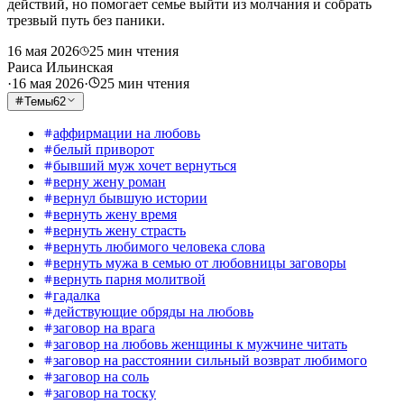
действий, но помогает семье выйти из молчания и собрать
трезвый путь без паники.
16 мая 2026
25
мин чтения
Раиса Ильинская
·
16 мая 2026
·
25
мин чтения
Темы
62
аффирмации на любовь
белый приворот
бывший муж хочет вернуться
верну жену роман
вернул бывшую истории
вернуть жену время
вернуть жену страсть
вернуть любимого человека слова
вернуть мужа в семью от любовницы заговоры
вернуть парня молитвой
гадалка
действующие обряды на любовь
заговор на врага
заговор на любовь женщины к мужчине читать
заговор на расстоянии сильный возврат любимого
заговор на соль
заговор на тоску