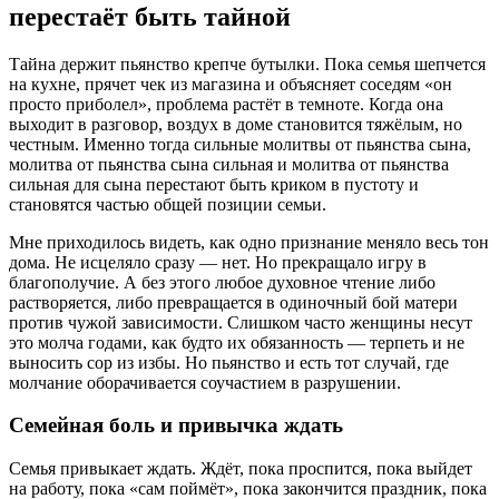
перестаёт быть тайной
Тайна держит пьянство крепче бутылки. Пока семья шепчется
на кухне, прячет чек из магазина и объясняет соседям «он
просто приболел», проблема растёт в темноте. Когда она
выходит в разговор, воздух в доме становится тяжёлым, но
честным. Именно тогда сильные молитвы от пьянства сына,
молитва от пьянства сына сильная и молитва от пьянства
сильная для сына перестают быть криком в пустоту и
становятся частью общей позиции семьи.
Мне приходилось видеть, как одно признание меняло весь тон
дома. Не исцеляло сразу — нет. Но прекращало игру в
благополучие. А без этого любое духовное чтение либо
растворяется, либо превращается в одиночный бой матери
против чужой зависимости. Слишком часто женщины несут
это молча годами, как будто их обязанность — терпеть и не
выносить сор из избы. Но пьянство и есть тот случай, где
молчание оборачивается соучастием в разрушении.
Семейная боль и привычка ждать
Семья привыкает ждать. Ждёт, пока проспится, пока выйдет
на работу, пока «сам поймёт», пока закончится праздник, пока