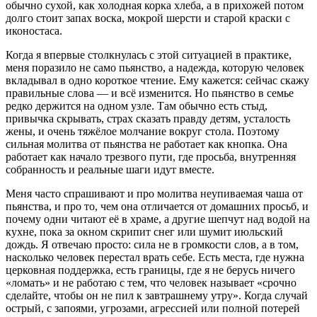
обычно сухой, как холодная корка хлеба, а в прихожей потом
долго стоит запах воска, мокрой шерсти и старой краски с
иконостаса.
Когда я впервые столкнулась с этой ситуацией в практике,
меня поразило не само пьянство, а надежда, которую человек
вкладывал в одно короткое чтение. Ему кажется: сейчас скажу
правильные слова — и всё изменится. Но пьянство в семье
редко держится на одном узле. Там обычно есть стыд,
привычка скрывать, страх сказать правду детям, усталость
жены, и очень тяжёлое молчание вокруг стола. Поэтому
сильная молитва от пьянства не работает как кнопка. Она
работает как начало трезвого пути, где просьба, внутренняя
собранность и реальные шаги идут вместе.
Меня часто спрашивают и про
молитва неупиваемая чаша от
пьянства
, и про то, чем она отличается от домашних просьб, и
почему одни читают её в храме, а другие шепчут над водой на
кухне, пока за окном скрипит снег или шумит июльский
дождь. Я отвечаю просто: сила не в громкости слов, а в том,
насколько человек перестал врать себе. Есть места, где нужна
церковная поддержка, есть границы, где я не берусь ничего
«ломать» и не работаю с тем, что человек называет «срочно
сделайте, чтобы он не пил к завтрашнему утру». Когда случай
острый, с запоями, угрозами, агрессией или полной потерей