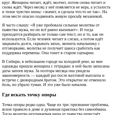
круг. Женщина читает, ждёт, молчит, потом снова читает и
снова ждёт. Через месяц у неё появляется не вера, а усталость
и тихое чувство вины: «значит, я сделала что-то не так». На
этом месте опасно подменять живую просьбу механикой.
Я часто слышу: «Я уже пробовала сильные молитвы от
пьянства мужа, но он всё равно выпивает». И тогда
приходится разбирать не только сам текст, но и то, как он
используется. Если человек читает в слезах, а потом идёт
закрывать долги, скрывать запах, звонить начальнику с
отговорками, молитва не получает шанса сработать как
поддержка перемены. Она тонет в старом сценарии.
В Сибири, в небольшом городе на холодной реке, ко мне
однажды пришла женщина с тетрадью: в ней были записаны
даты запоев мужа. За полтора месяца она увидела
закономерность — каждый раз после вахтовой выплаты и
встречи с двоюродным братом. Это открытие не отменило
боль, но убрало туман. И это уже было началом.
Где искать точку опоры
Точка опоры редко одна. Чаще их три: признание проблемы,
ясное правило в доме и духовная практика без самообмана.
Тогда
молитва неупиваемая чаша от пьянства
перестаёт