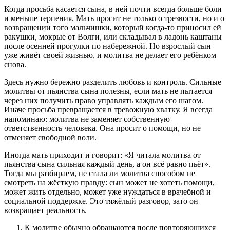
Когда просьба касается сына, в ней почти всегда больше боли
и меньше терпения. Мать просит не только о трезвости, но и о
возвращении того мальчишки, который когда-то приносил ей
ракушки, мокрые от Волги, или складывал в ладонь каштаны
после осенней прогулки по набережной. Но взрослый сын
уже живёт своей жизнью, и молитва не делает его ребёнком
снова.
Здесь нужно бережно разделить любовь и контроль. Сильные
молитвы от пьянства сына полезны, если мать не пытается
через них получить право управлять каждым его шагом.
Иначе просьба превращается в тревожную хватку. Я всегда
напоминаю: молитва не заменяет собственную
ответственность человека. Она просит о помощи, но не
отменяет свободной воли.
Иногда мать приходит и говорит: «Я читала
молитва от
пьянства сына сильная
каждый день, а он всё равно пьёт».
Тогда мы разбираем, не стала ли молитва способом не
смотреть на жёсткую правду: сын может не хотеть помощи,
может жить отдельно, может уже нуждаться в врачебной и
социальной поддержке. Это тяжёлый разговор, зато он
возвращает реальность.
К молитве обычно обращаются после повторяющихся