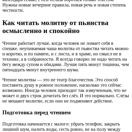
Нужны новые вечерние правила, новая речь и новая степень
честности.
Как читать молитву от пьянства
осмысленно и спокойно
Чтение работает лучше, когда человек не ломает себя в
спешке.
неупиваемая чаша молитва от пьянства читать
можно
и коротко, и по памяти, и с листа, и в храме, но смысл не в
технике, а в собранности. Я всегда говорю: не надо читать на
бегу между супом и обидами. Лучше пять минут тишины, чем
пятнадцать минут внутреннего шума.
Чтение молитвы — это не театр благочестия. Это способ
поставить душу в ровное положение, насколько это сейчас
возможно. Иногда человек приходит так измученным, что не
может и двух строк дочитать без слёз. И это нормально. Слёзы
не мешают молитве, если они не подменяют действие.
Подготовка перед чтением
Подготовка начинается с малого: убрать телефон, закрыть
лишний шум, налить воды, сесть ровно, не на полу между