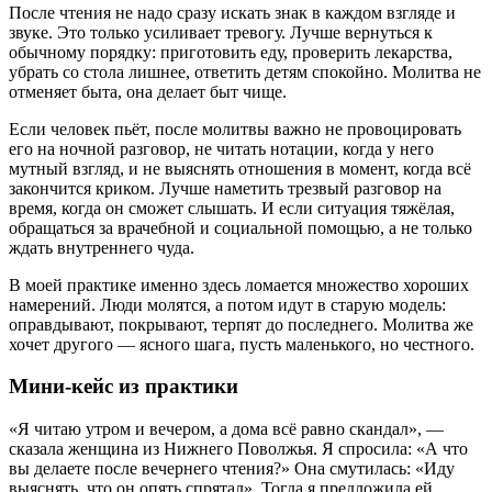
После чтения не надо сразу искать знак в каждом взгляде и
звуке. Это только усиливает тревогу. Лучше вернуться к
обычному порядку: приготовить еду, проверить лекарства,
убрать со стола лишнее, ответить детям спокойно. Молитва не
отменяет быта, она делает быт чище.
Если человек пьёт, после молитвы важно не провоцировать
его на ночной разговор, не читать нотации, когда у него
мутный взгляд, и не выяснять отношения в момент, когда всё
закончится криком. Лучше наметить трезвый разговор на
время, когда он сможет слышать. И если ситуация тяжёлая,
обращаться за врачебной и социальной помощью, а не только
ждать внутреннего чуда.
В моей практике именно здесь ломается множество хороших
намерений. Люди молятся, а потом идут в старую модель:
оправдывают, покрывают, терпят до последнего. Молитва же
хочет другого — ясного шага, пусть маленького, но честного.
Мини-кейс из практики
«Я читаю утром и вечером, а дома всё равно скандал», —
сказала женщина из Нижнего Поволжья. Я спросила: «А что
вы делаете после вечернего чтения?» Она смутилась: «Иду
выяснять, что он опять спрятал». Тогда я предложила ей