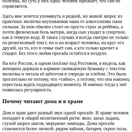
полезны, но суть у них одна: человек признаёт, что сам не
справляется.
Здесь мне хочется упомянуть и редкий, но живой запрос из
практики:
молитва неупиваемая чаша от алкоголизма сына
сильная
. За ним обычно стоит не просто страх за ребёнка, а
почти физическая боль матери, когда сын уходит в спиртное,
как в тёмную воду. В таких случаях я всегда смотрю не только
на религиозный текст, но и на возраст человека, на круг его
друзей, на то, кто в семье пьёт сам, а кто только кричит и
стыдит. Без этого любая просьба остаётся в воздухе.
На юге России, в одном посёлке под Ростовом, я видела, как
женщина держала в кармане скомканную бумажку с текстом
молитвы и читала её шёпотом в очереди за хлебом. Это было
трогательно не потому, что «тайно», а потому, что она наконец
перестала ждать подходящего момента. И именно тогда у неё
появилась регулярность.
Почему читают дома и в храме
Дом и храм дают разный звук одной просьбе. В храме человек
попадает в общий молитвенный ритм: звон, запах ладана,
глухой шорох шагов, мерцание лампады. Дома просьба
становится более личной: рядом чайник, батарея, скрип пола,