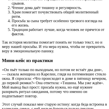
срывов.
Чтение дома даёт тишину и регулярность.
Храм помогает почувствовать общий молитвенный
ритм.
Просьба за сына требует особенно трезвого взгляда на
его жизнь.
Традиция работает лучше, когда человек не прячется от
фактов.
Так история молитвы помогает понять не только текст, но и
меру нашей просьбы. И эта мера нужна, чтобы не превратить
веру в эмоциональную панику.
Мини-кейс из практики
«Он пьёт только по выходным, но потом не встаёт два дня»,
— сказала женщина из Карелии, глядя на потемневшее стекло
окна. Я спросила: «Что происходит в доме в пятницу вечером,
до первой рюмки?» Она ответила: «Тишина. Мы уже ждём».
Мой вывод был прост: просьба нужна, но ещё нужнее
разорвать ритуал ожидания, потому что именно он
подпитывает повтор.
Этот случай показал мне старую истину: когда беда встроена в
календарь семьи, с ней нельзя бороться только текстом.