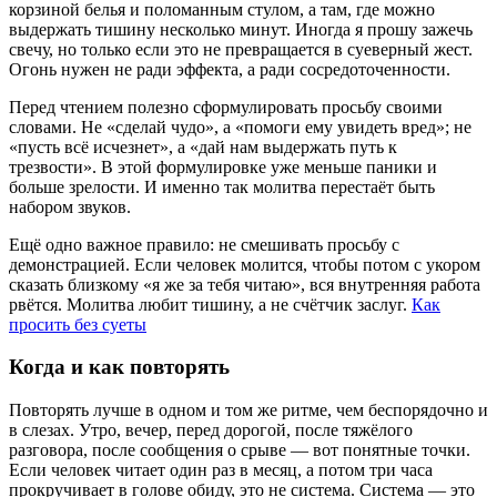
корзиной белья и поломанным стулом, а там, где можно
выдержать тишину несколько минут. Иногда я прошу зажечь
свечу, но только если это не превращается в суеверный жест.
Огонь нужен не ради эффекта, а ради сосредоточенности.
Перед чтением полезно сформулировать просьбу своими
словами. Не «сделай чудо», а «помоги ему увидеть вред»; не
«пусть всё исчезнет», а «дай нам выдержать путь к
трезвости». В этой формулировке уже меньше паники и
больше зрелости. И именно так молитва перестаёт быть
набором звуков.
Ещё одно важное правило: не смешивать просьбу с
демонстрацией. Если человек молится, чтобы потом с укором
сказать близкому «я же за тебя читаю», вся внутренняя работа
рвётся. Молитва любит тишину, а не счётчик заслуг.
Как
просить без суеты
Когда и как повторять
Повторять лучше в одном и том же ритме, чем беспорядочно и
в слезах. Утро, вечер, перед дорогой, после тяжёлого
разговора, после сообщения о срыве — вот понятные точки.
Если человек читает один раз в месяц, а потом три часа
прокручивает в голове обиду, это не система. Система — это