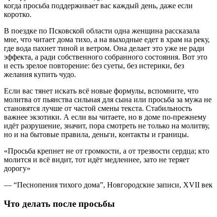
когда просьба поддерживает вас каждый день, даже если
коротко.
В поездке по Псковской области одна женщина рассказала
мне, что читает дома тихо, а на выходные едет в храм на реку,
где вода пахнет тиной и ветром. Она делает это уже не ради
эффекта, а ради собственного собранного состояния. Вот это
и есть зрелое повторение: без суеты, без истерики, без
желания купить чудо.
Если вас тянет искать всё новые формулы, вспомните, что
молитва от пьянства сильная для сына
или просьба за мужа не
становятся лучше от частой смены текста. Стабильность
важнее экзотики. А если вы читаете, но в доме по-прежнему
идёт разрушение, значит, пора смотреть не только на молитву,
но и на бытовые правила, деньги, контакты и границы.
«Просьба крепнет не от громкости, а от трезвости сердца; кто
молится и всё видит, тот идёт медленнее, зато не теряет
дорогу»
— “Песнопения тихого дома”, Новгородские записи, XVII век
Что делать после просьбы