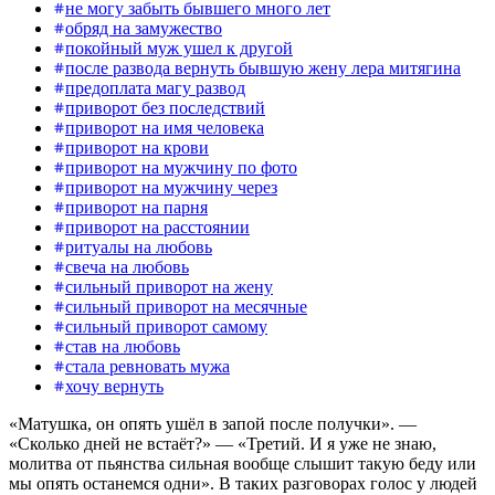
не могу забыть бывшего много лет
обряд на замужество
покойный муж ушел к другой
после развода вернуть бывшую жену лера митягина
предоплата магу развод
приворот без последствий
приворот на имя человека
приворот на крови
приворот на мужчину по фото
приворот на мужчину через
приворот на парня
приворот на расстоянии
ритуалы на любовь
свеча на любовь
сильный приворот на жену
сильный приворот на месячные
сильный приворот самому
став на любовь
стала ревновать мужа
хочу вернуть
«Матушка, он опять ушёл в запой после получки». —
«Сколько дней не встаёт?» — «Третий. И я уже не знаю,
молитва от пьянства сильная вообще слышит такую беду или
мы опять останемся одни». В таких разговорах голос у людей