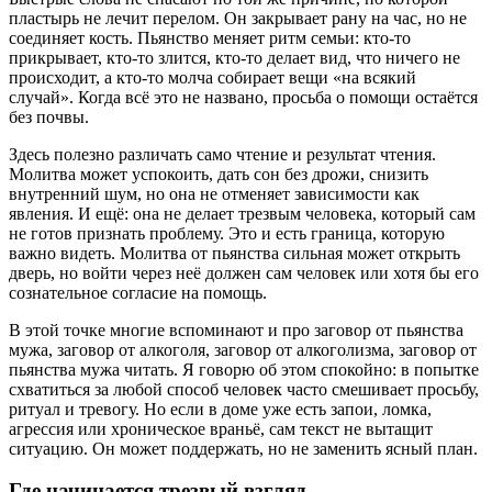
пластырь не лечит перелом. Он закрывает рану на час, но не
соединяет кость. Пьянство меняет ритм семьи: кто-то
прикрывает, кто-то злится, кто-то делает вид, что ничего не
происходит, а кто-то молча собирает вещи «на всякий
случай». Когда всё это не названо, просьба о помощи остаётся
без почвы.
Здесь полезно различать само чтение и результат чтения.
Молитва может успокоить, дать сон без дрожи, снизить
внутренний шум, но она не отменяет зависимости как
явления. И ещё: она не делает трезвым человека, который сам
не готов признать проблему. Это и есть граница, которую
важно видеть. Молитва от пьянства сильная может открыть
дверь, но войти через неё должен сам человек или хотя бы его
сознательное согласие на помощь.
В этой точке многие вспоминают и про
заговор от пьянства
мужа
,
заговор от алкоголя
,
заговор от алкоголизма
,
заговор от
пьянства мужа читать
. Я говорю об этом спокойно: в попытке
схватиться за любой способ человек часто смешивает просьбу,
ритуал и тревогу. Но если в доме уже есть запои, ломка,
агрессия или хроническое враньё, сам текст не вытащит
ситуацию. Он может поддержать, но не заменить ясный план.
Где начинается трезвый взгляд