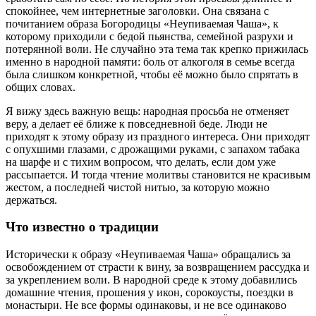
спокойнее, чем интернетные заголовки. Она связана с
почитанием образа Богородицы «Неупиваемая Чаша», к
которому приходили с бедой пьянства, семейной разрухи и
потерянной воли. Не случайно эта тема так крепко прижилась
именно в народной памяти: боль от алкоголя в семье всегда
была слишком конкретной, чтобы её можно было спрятать в
общих словах.
Я вижу здесь важную вещь: народная просьба не отменяет
веру, а делает её ближе к повседневной беде. Люди не
приходят к этому образу из праздного интереса. Они приходят
с опухшими глазами, с дрожащими руками, с запахом табака
на шарфе и с тихим вопросом, что делать, если дом уже
рассыпается. И тогда чтение молитвы становится не красивым
жестом, а последней чистой нитью, за которую можно
держаться.
Что известно о традиции
Исторически к образу «Неупиваемая Чаша» обращались за
освобождением от страсти к вину, за возвращением рассудка и
за укреплением воли. В народной среде к этому добавились
домашние чтения, прошения у икон, сорокоусты, поездки в
монастыри. Не все формы одинаковы, и не все одинаково