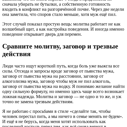
сначала убирать не бутылки, а собственную готовность
входить в конфликт на разгорячённой почве. Через две недели
она заметила, что споров стало меньше, хотя муж ещё пил.
Этот случай показал простую вещь: молитва работает не как
волшебный щит, а как настройка поведения. И иногда именно
поведение открывает дверь для перемен.
Сравните молитву, заговор и трезвые
действия
Люди часто ищут короткий путь, когда боль уже выжгла все
силы. Отсюда и запросы вроде
заговор от пьянства мужа
,
заговор от пьянства мужа на расстоянии
,
заговор от
алкоголизма мужа
,
заговор чтобы муж не пил алкоголь
,
заговор от пьянства мужа на водку
. Я понимаю желание найти
одну сильную формулу, но именно здесь чаще всего возникает
ложная надежда. Молитва и заговор — не одно и то же, и уж
точно не замена трезвым действиям.
Я не работаю с просьбами в стиле «сделайте так, чтобы
человек перестал пить, а мы ничего в семье менять не будем».
И ещё я не берусь, когда меня хотят использовать как
последний костыль перед тем, как всё снова вернут в