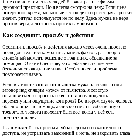
Я не спорю с тем, что у людей бывают разные формы
духовной практики. Но я всегда смотрю на цену. Если цена —
потерянное время, загнанные в угол дети и растущая агрессия,
значит, ритуал используется не по делу. Здесь нужна не вера
против веры, а честность против самообмана.
Как соединить просьбу и действия
Соединить просьбу и действия можно через очень простую
последовательность: молитва, запись фактов, разговор в
спокойный момент, решение о границах, обращение за
помощью. Это не блестяще, зато работает лучше, чем
бесконечное ожидание знака. Особенно если проблема
повторяется давно.
Если вы ищете
заговор от пьянства мужа на спящего
или
заговор над спящим мужем от пьянства
, я советую
остановиться и спросить себя: что я хочу получить —
перемену или ощущение контроля? Во втором случае человек
обычно ищет не помощь, а способ снизить собственную
тревогу. А тревога проходит быстрее, когда у неё есть
понятный план.
План может быть простым: убрать деньги из хаотичного
доступа, не устраивать выяснений в ночь, не закрывать глаза