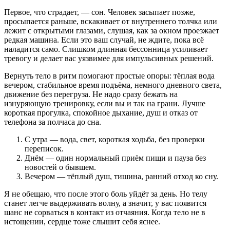
Первое, что страдает, — сон. Человек засыпает позже,
просыпается раньше, вскакивает от внутреннего толчка или
лежит с открытыми глазами, слушая, как за окном проезжает
редкая машина. Если это ваш случай, не ждите, пока всё
наладится само. Слишком длинная бессонница усиливает
тревогу и делает вас уязвимее для импульсивных решений.
Вернуть тело в ритм помогают простые опоры: тёплая вода
вечером, стабильное время подъёма, немного дневного света,
движение без перегруза. Не надо сразу бежать на
изнуряющую тренировку, если вы и так на грани. Лучше
короткая прогулка, спокойное дыхание, душ и отказ от
телефона за полчаса до сна.
С утра — вода, свет, короткая ходьба, без проверки
переписок.
Днём — один нормальный приём пищи и пауза без
новостей о бывшем.
Вечером — тёплый душ, тишина, ранний отход ко сну.
Я не обещаю, что после этого боль уйдёт за день. Но телу
станет легче выдерживать волну, а значит, у вас появится
шанс не сорваться в контакт из отчаяния. Когда тело не в
истощении, сердце тоже слышит себя яснее.