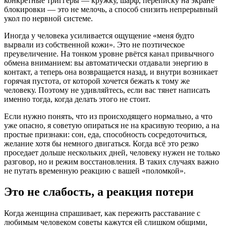
конкретные триггеры — кружку, шарф, переписку на экране
блокировки — это не мелочь, а способ снизить непрерывный
укол по нервной системе.
Иногда у человека усиливается ощущение «меня будто
вырвали из собственной кожи». Это не поэтическое
преувеличение. На тонком уровне рвётся канал привычного
обмена вниманием: вы автоматически отдавали энергию в
контакт, а теперь она возвращается назад, и внутри возникает
горячая пустота, от которой хочется бежать к тому же
человеку. Поэтому не удивляйтесь, если вас тянет написать
именно тогда, когда делать этого не стоит.
Если нужно понять, что из происходящего нормально, а что
уже опасно, я советую опираться не на красивую теорию, а на
простые признаки: сон, еда, способность сосредоточиться,
желание хотя бы немного двигаться. Когда всё это резко
проседает дольше нескольких дней, человеку нужен не только
разговор, но и режим восстановления. В таких случаях важно
не путать временную реакцию с вашей «поломкой».
Это не слабость, а реакция потери
Когда женщина спрашивает, как пережить расставание с
любимым человеком советы кажутся ей слишком общими,