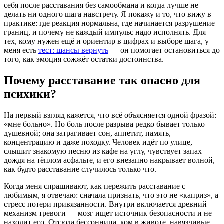
себя после расставания без самообмана и когда лучше не
делать ни одного шага навстречу. Я покажу и то, что вижу в
практике: где реакция нормальна, где начинается разрушение
границ, и почему не каждый импульс надо исполнять. Для
тех, кому нужен ещё и ориентир в цифрах и выборе шага, у
меня есть
тест: шансы вернуть
— он помогает остановиться до
того, как эмоция сожжёт остатки достоинства.
Почему расставание так опасно для
психики?
На первый взгляд кажется, что всё объясняется одной фразой:
«мне больно». Но боль после разрыва редко бывает только
душевной; она затрагивает сон, аппетит, память,
концентрацию и даже походку. Человек идёт по улице,
слышит знакомую песню из кафе на углу, чувствует запах
дождя на тёплом асфальте, и его внезапно накрывает волной,
как будто расставание случилось только что.
Когда меня спрашивают, как пережить расставание с
любимым, я отвечаю: сначала признать, что это не «каприз», а
стресс потери привязанности. Внутри включается древний
механизм тревоги — мозг ищет источник безопасности и не
находит его. Отсюда бессонница, ком в животе, навязчивые