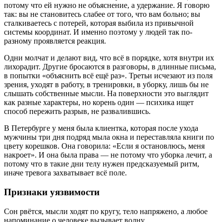
потому что ей нужно не объяснение, а удержание. Я говорю
так: вы не становитесь слабее от того, что вам больно; вы
сталкиваетесь с потерей, которая выбила из привычной
системы координат. И именно поэтому у людей так по-
разному проявляется реакция.
Одни молчат и делают вид, что всё в порядке, хотя внутри их
лихорадит. Другие бросаются в разговоры, в длинные письма,
в попытки «объяснить всё ещё раз». Третьи исчезают из поля
зрения, уходят в работу, в тренировки, в уборку, лишь бы не
слышать собственные мысли. На поверхности это выглядит
как разные характеры, но корень один — психика ищет
способ пережить разрыв, не развалившись.
В Петербурге у меня была клиентка, которая после ухода
мужчины три дня подряд мыла окна и переставляла книги по
цвету корешков. Она говорила: «Если я остановлюсь, меня
накроет». И она была права — не потому что уборка лечит, а
потому что в такие дни телу нужен предсказуемый ритм,
иначе тревога захватывает всё поле.
Признаки уязвимости
Сон рвётся, мысли ходят по кругу, тело напряжено, а любое
напоминание о человеке вызывает волну.