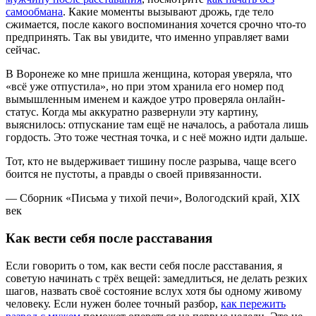
самообмана
. Какие моменты вызывают дрожь, где тело
сжимается, после какого воспоминания хочется срочно что-то
предпринять. Так вы увидите, что именно управляет вами
сейчас.
В Воронеже ко мне пришла женщина, которая уверяла, что
«всё уже отпустила», но при этом хранила его номер под
вымышленным именем и каждое утро проверяла онлайн-
статус. Когда мы аккуратно развернули эту картину,
выяснилось: отпускание там ещё не началось, а работала лишь
гордость. Это тоже честная точка, и с неё можно идти дальше.
Тот, кто не выдерживает тишину после разрыва, чаще всего
боится не пустоты, а правды о своей привязанности.
— Сборник «Письма у тихой печи», Вологодский край, XIX
век
Как вести себя после расставания
Если говорить о том, как вести себя после расставания, я
советую начинать с трёх вещей: замедлиться, не делать резких
шагов, назвать своё состояние вслух хотя бы одному живому
человеку. Если нужен более точный разбор,
как пережить