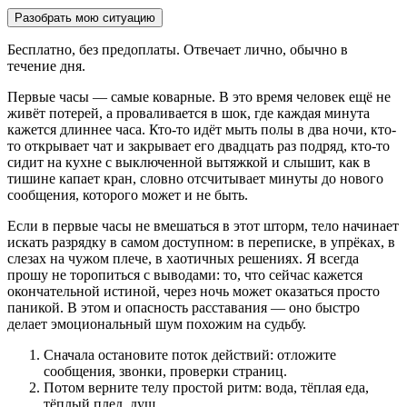
Разобрать мою ситуацию
Бесплатно, без предоплаты. Отвечает лично, обычно в
течение дня.
Первые часы — самые коварные. В это время человек ещё не
живёт потерей, а проваливается в шок, где каждая минута
кажется длиннее часа. Кто-то идёт мыть полы в два ночи, кто-
то открывает чат и закрывает его двадцать раз подряд, кто-то
сидит на кухне с выключенной вытяжкой и слышит, как в
тишине капает кран, словно отсчитывает минуты до нового
сообщения, которого может и не быть.
Если в первые часы не вмешаться в этот шторм, тело начинает
искать разрядку в самом доступном: в переписке, в упрёках, в
слезах на чужом плече, в хаотичных решениях. Я всегда
прошу не торопиться с выводами: то, что сейчас кажется
окончательной истиной, через ночь может оказаться просто
паникой. В этом и опасность расставания — оно быстро
делает эмоциональный шум похожим на судьбу.
Сначала остановите поток действий: отложите
сообщения, звонки, проверки страниц.
Потом верните телу простой ритм: вода, тёплая еда,
тёплый плед, душ.