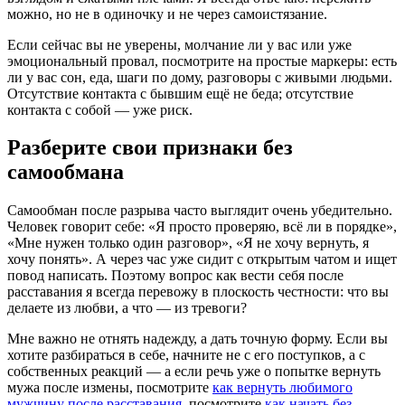
можно, но не в одиночку и не через самоистязание.
Если сейчас вы не уверены, молчание ли у вас или уже
эмоциональный провал, посмотрите на простые маркеры: есть
ли у вас сон, еда, шаги по дому, разговоры с живыми людьми.
Отсутствие контакта с бывшим ещё не беда; отсутствие
контакта с собой — уже риск.
Разберите свои признаки без
самообмана
Самообман после разрыва часто выглядит очень убедительно.
Человек говорит себе: «Я просто проверяю, всё ли в порядке»,
«Мне нужен только один разговор», «Я не хочу вернуть, я
хочу понять». А через час уже сидит с открытым чатом и ищет
повод написать. Поэтому вопрос как вести себя после
расставания я всегда перевожу в плоскость честности: что вы
делаете из любви, а что — из тревоги?
Мне важно не отнять надежду, а дать точную форму. Если вы
хотите разбираться в себе, начните не с его поступков, а с
собственных реакций — а если речь уже о попытке вернуть
мужа после измены, посмотрите
как вернуть любимого
мужчину после расставания
, посмотрите
как начать без