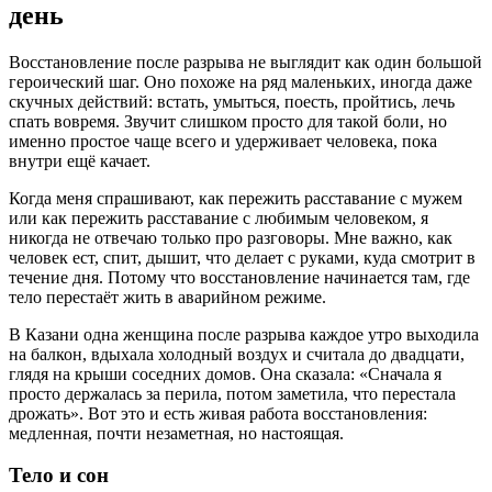
день
Восстановление после разрыва не выглядит как один большой
героический шаг. Оно похоже на ряд маленьких, иногда даже
скучных действий: встать, умыться, поесть, пройтись, лечь
спать вовремя. Звучит слишком просто для такой боли, но
именно простое чаще всего и удерживает человека, пока
внутри ещё качает.
Когда меня спрашивают, как пережить расставание с мужем
или как пережить расставание с любимым человеком, я
никогда не отвечаю только про разговоры. Мне важно, как
человек ест, спит, дышит, что делает с руками, куда смотрит в
течение дня. Потому что восстановление начинается там, где
тело перестаёт жить в аварийном режиме.
В Казани одна женщина после разрыва каждое утро выходила
на балкон, вдыхала холодный воздух и считала до двадцати,
глядя на крыши соседних домов. Она сказала: «Сначала я
просто держалась за перила, потом заметила, что перестала
дрожать». Вот это и есть живая работа восстановления:
медленная, почти незаметная, но настоящая.
Тело и сон