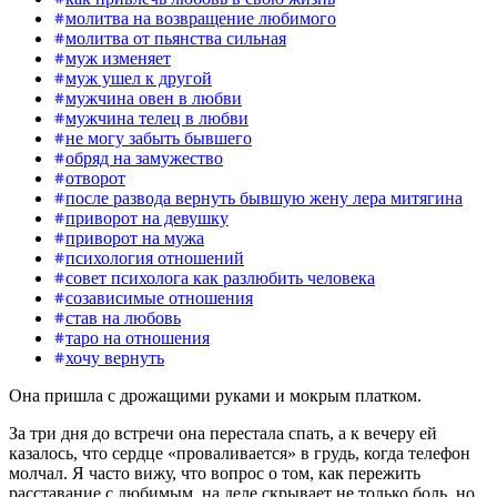
молитва на возвращение любимого
молитва от пьянства сильная
муж изменяет
муж ушел к другой
мужчина овен в любви
мужчина телец в любви
не могу забыть бывшего
обряд на замужество
отворот
после развода вернуть бывшую жену лера митягина
приворот на девушку
приворот на мужа
психология отношений
совет психолога как разлюбить человека
созависимые отношения
став на любовь
таро на отношения
хочу вернуть
Она пришла с дрожащими руками и мокрым платком.
За три дня до встречи она перестала спать, а к вечеру ей
казалось, что сердце «проваливается» в грудь, когда телефон
молчал. Я часто вижу, что вопрос о том, как пережить
расставание с любимым, на деле скрывает не только боль, но