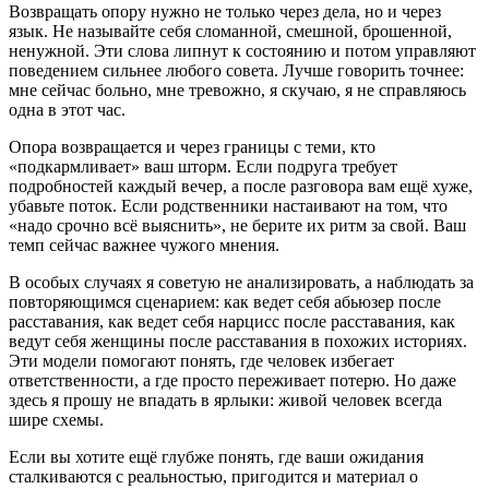
Возвращать опору нужно не только через дела, но и через
язык. Не называйте себя сломанной, смешной, брошенной,
ненужной. Эти слова липнут к состоянию и потом управляют
поведением сильнее любого совета. Лучше говорить точнее:
мне сейчас больно, мне тревожно, я скучаю, я не справляюсь
одна в этот час.
Опора возвращается и через границы с теми, кто
«подкармливает» ваш шторм. Если подруга требует
подробностей каждый вечер, а после разговора вам ещё хуже,
убавьте поток. Если родственники настаивают на том, что
«надо срочно всё выяснить», не берите их ритм за свой. Ваш
темп сейчас важнее чужого мнения.
В особых случаях я советую не анализировать, а наблюдать за
повторяющимся сценарием: как ведет себя абьюзер после
расставания, как ведет себя нарцисс после расставания, как
ведут себя женщины после расставания в похожих историях.
Эти модели помогают понять, где человек избегает
ответственности, а где просто переживает потерю. Но даже
здесь я прошу не впадать в ярлыки: живой человек всегда
шире схемы.
Если вы хотите ещё глубже понять, где ваши ожидания
сталкиваются с реальностью, пригодится и материал о