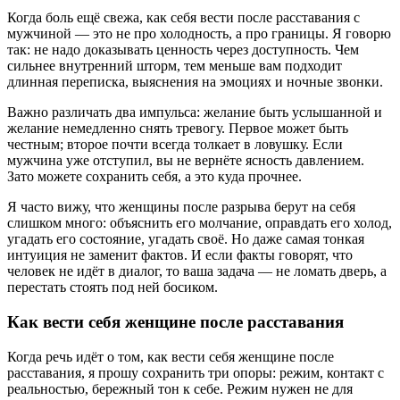
Когда боль ещё свежа, как себя вести после расставания с
мужчиной — это не про холодность, а про границы. Я говорю
так: не надо доказывать ценность через доступность. Чем
сильнее внутренний шторм, тем меньше вам подходит
длинная переписка, выяснения на эмоциях и ночные звонки.
Важно различать два импульса: желание быть услышанной и
желание немедленно снять тревогу. Первое может быть
честным; второе почти всегда толкает в ловушку. Если
мужчина уже отступил, вы не вернёте ясность давлением.
Зато можете сохранить себя, а это куда прочнее.
Я часто вижу, что женщины после разрыва берут на себя
слишком много: объяснить его молчание, оправдать его холод,
угадать его состояние, угадать своё. Но даже самая тонкая
интуиция не заменит фактов. И если факты говорят, что
человек не идёт в диалог, то ваша задача — не ломать дверь, а
перестать стоять под ней босиком.
Как вести себя женщине после расставания
Когда речь идёт о том, как вести себя женщине после
расставания, я прошу сохранить три опоры: режим, контакт с
реальностью, бережный тон к себе. Режим нужен не для