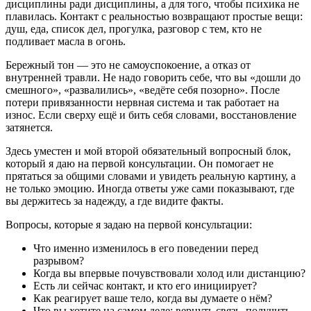
дисциплины ради дисциплины, а для того, чтобы психика не
плавилась. Контакт с реальностью возвращают простые вещи:
душ, еда, список дел, прогулка, разговор с тем, кто не
подливает масла в огонь.
Бережный тон — это не самоуспокоение, а отказ от
внутренней травли. Не надо говорить себе, что вы «дошли до
смешного», «развалились», «ведёте себя позорно». После
потери привязанности нервная система и так работает на
износ. Если сверху ещё и бить себя словами, восстановление
затянется.
Здесь уместен и мой второй обязательный вопросный блок,
который я даю на первой консультации. Он помогает не
прятаться за общими словами и увидеть реальную картину, а
не только эмоцию. Иногда ответы уже сами показывают, где
вы держитесь за надежду, а где видите факты.
Вопросы, которые я задаю на первой консультации:
Что именно изменилось в его поведении перед
разрывом?
Когда вы впервые почувствовали холод или дистанцию?
Есть ли сейчас контакт, и кто его инициирует?
Как реагирует ваше тело, когда вы думаете о нём?
Что вы хотите на самом деле: вернуть связь, получить