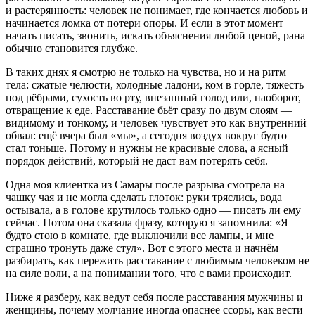
и растерянность: человек не понимает, где кончается любовь и
начинается ломка от потери опоры. И если в этот момент
начать писать, звонить, искать объяснения любой ценой, рана
обычно становится глубже.
В таких днях я смотрю не только на чувства, но и на ритм
тела: сжатые челюсти, холодные ладони, ком в горле, тяжесть
под рёбрами, сухость во рту, внезапный голод или, наоборот,
отвращение к еде. Расставание бьёт сразу по двум слоям —
видимому и тонкому, и человек чувствует это как внутренний
обвал: ещё вчера был «мы», а сегодня воздух вокруг будто
стал тоньше. Потому и нужны не красивые слова, а ясный
порядок действий, который не даст вам потерять себя.
Одна моя клиентка из Самары после разрыва смотрела на
чашку чая и не могла сделать глоток: руки тряслись, вода
остывала, а в голове крутилось только одно — писать ли ему
сейчас. Потом она сказала фразу, которую я запомнила: «Я
будто стою в комнате, где выключили все лампы, и мне
страшно тронуть даже стул». Вот с этого места и начнём
разбирать, как пережить расставание с любимым человеком не
на силе воли, а на понимании того, что с вами происходит.
Ниже я разберу, как ведут себя после расставания мужчины и
женщины, почему молчание иногда опаснее ссоры, как вести