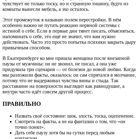
чувствует не только тоску, но и странную тишину, будто из
комнаты вынесли мебель, а эхо осталось.
Этот промежуток я называю полем перестройки. В нём
особенно важно не путать реакцию нервной системы с
истиной о себе. Если в первые дни тянет писать, объясняться,
напоминать о себе, это ещё не значит, что вам нужно
действовать. Часто это просто попытка психики закрыть дыру
привычным способом.
В Екатеринбурге ко мне пришла женщина после внезапной
паузы от мужчины: он не звонил, не писал, а она уже
придумала три сценария — от болезни до новой любви. Когда
мы разложили факты, оказалось: он сам спрятался в молчание,
потому что не выдерживал чувства вины и стыда. Так
расставание на поверхности выглядит как равнодушие, а
внутри часто идёт совсем другой процесс.
ПРАВИЛЬНО
Назвать своё состояние: шок, злость, тоска, оцепенение.
Смотреть на факты, а не на фантазии о том, что «он
точно понял».
Дать себе паузу хотя бы на сутки перед любым
контактом.