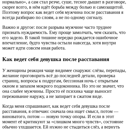
нормально», а сам стал резче, суше, теснее дышит в разговоре,
скорее всего, в нём идёт борьба между болью и самозащитой.
Поэтому вопрос как ведет себя мужчина после расставания я
всегда разбираю по слоям, а не по одному сигналу.
Важно и другое: после разрыва мужчине часто труднее
признать нуждаемость. Ему проще замолчать, чем сказать, что
его задело. В такой тишине нередко рождается ошибочное
впечатление, будто чувства остыли навсегда, хотя внутри
может идти совсем иная работа.
Как ведет себя девушка после расставания
У женщины реакция чаще видимее снаружи: слёзы, перепады,
желание проговорить всё до последней детали, проверка
страниц, вопросы к подругам, бессонная ночь с открытым
окном и запахом мокрого подоконника. Но это не значит, что
она слабее мужчины. Просто её психика чаще выносит
переживание наружу, а не запирает в сжатом виде.
Когда меня спрашивают, как ведет себя девушка после
расставания, я отвечаю: сначала она ищет смысл, потом —
виноватого, потом — новую точку опоры. И если в этот
момент её критикуют за «слишком много чувств», состояние
обычно ухудшается. Ей нужно не стыдиться слёз, а вернуть