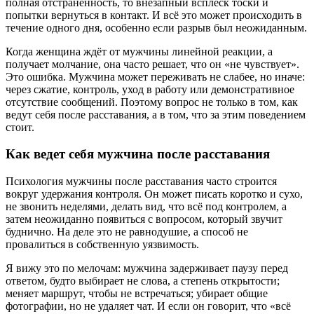
полная отстранённость, то внезапный всплеск тоски и
попытки вернуться в контакт. И всё это может происходить в
течение одного дня, особенно если разрыв был неожиданным.
Когда женщина ждёт от мужчины линейной реакции, а
получает молчание, она часто решает, что он «не чувствует».
Это ошибка. Мужчина может переживать не слабее, но иначе:
через сжатие, контроль, уход в работу или демонстративное
отсутствие сообщений. Поэтому вопрос не только в том, как
ведут себя после расставания, а в том, что за этим поведением
стоит.
Как ведет себя мужчина после расставания
Психология мужчины после расставания часто строится
вокруг удержания контроля. Он может писать коротко и сухо,
не звонить неделями, делать вид, что всё под контролем, а
затем неожиданно появиться с вопросом, который звучит
буднично. На деле это не равнодушие, а способ не
провалиться в собственную уязвимость.
Я вижу это по мелочам: мужчина задерживает паузу перед
ответом, будто выбирает не слова, а степень открытости;
меняет маршрут, чтобы не встречаться; убирает общие
фотографии, но не удаляет чат. И если он говорит, что «всё