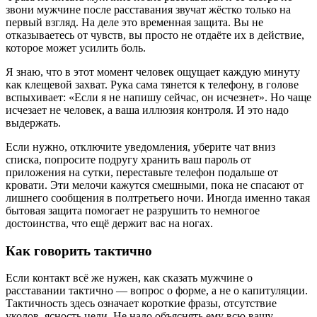
звони мужчине после расставания звучат жёстко только на
первый взгляд. На деле это временная защита. Вы не
отказываетесь от чувств, вы просто не отдаёте их в действие,
которое может усилить боль.
Я знаю, что в этот момент человек ощущает каждую минуту
как клещевой захват. Рука сама тянется к телефону, в голове
вспыхивает: «Если я не напишу сейчас, он исчезнет». Но чаще
исчезает не человек, а ваша иллюзия контроля. И это надо
выдержать.
Если нужно, отключите уведомления, уберите чат вниз
списка, попросите подругу хранить ваш пароль от
приложения на сутки, переставьте телефон подальше от
кровати. Эти мелочи кажутся смешными, пока не спасают от
лишнего сообщения в полтретьего ночи. Иногда именно такая
бытовая защита помогает не разрушить то немногое
достоинства, что ещё держит вас на ногах.
Как говорить тактично
Если контакт всё же нужен, как сказать мужчине о
расставании тактично — вопрос о форме, а не о капитуляции.
Тактичность здесь означает короткие фразы, отсутствие
уколов, ясность цели. Не надо объяснять ему всю вашу