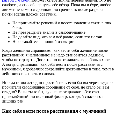
развод с мужем
поможет опереться на первые недели. Это не
слабость, а способ вернуть себе обзор. Пока вы в буре, любое
движение кажется срочным, но срочность после разрыва
почти всегда плохой советчик.
Не принимайте решений о восстановлении связи в пик
боли.
Не превращайте анализ в самобичевание.
Не делайте вид, что вам всё равно, если это не так.
Не оставайтесь в полной изоляции.
Когда женщина спрашивает, как вести себя женщине после
расставания, я напоминаю: не надо становиться ледяной,
чтобы не страдать. Достаточно не отдавать свою боль в хаос.
А когда спрашивают, как себя вести после расставания с
мужчиной, я добавляю: сохраняйте достоинство в тоне, темп в
действиях и ясность в словах.
Иногда помогает один простой тест: если бы вы через неделю
прочитали сегодняшнее сообщение от себя, не стало бы вам
стыдно? Если стало бы, лучше не отправлять. Это очень
приземлённый, но полезный фильтр, который спасает от
лишних ран.
Как себя вести после расставания с мужчиной