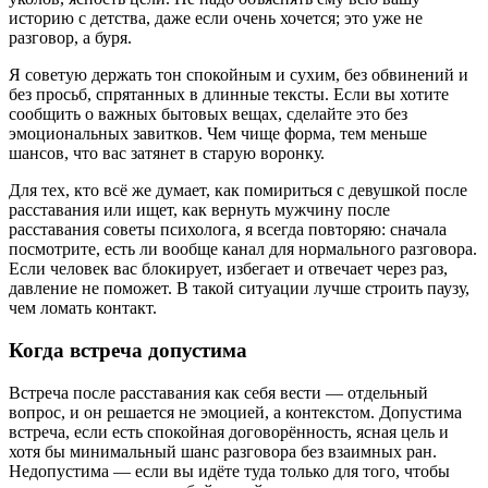
историю с детства, даже если очень хочется; это уже не
разговор, а буря.
Я советую держать тон спокойным и сухим, без обвинений и
без просьб, спрятанных в длинные тексты. Если вы хотите
сообщить о важных бытовых вещах, сделайте это без
эмоциональных завитков. Чем чище форма, тем меньше
шансов, что вас затянет в старую воронку.
Для тех, кто всё же думает, как помириться с девушкой после
расставания или ищет, как вернуть мужчину после
расставания советы психолога, я всегда повторяю: сначала
посмотрите, есть ли вообще канал для нормального разговора.
Если человек вас блокирует, избегает и отвечает через раз,
давление не поможет. В такой ситуации лучше строить паузу,
чем ломать контакт.
Когда встреча допустима
Встреча после расставания как себя вести — отдельный
вопрос, и он решается не эмоцией, а контекстом. Допустима
встреча, если есть спокойная договорённость, ясная цель и
хотя бы минимальный шанс разговора без взаимных ран.
Недопустима — если вы идёте туда только для того, чтобы