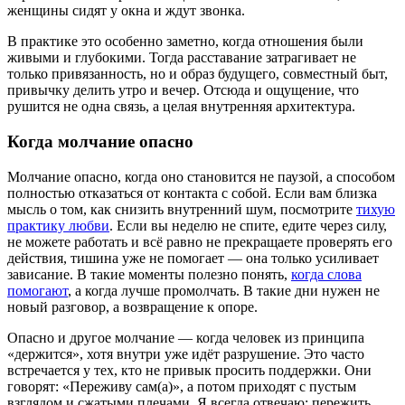
женщины сидят у окна и ждут звонка.
В практике это особенно заметно, когда отношения были
живыми и глубокими. Тогда расставание затрагивает не
только привязанность, но и образ будущего, совместный быт,
привычку делить утро и вечер. Отсюда и ощущение, что
рушится не одна связь, а целая внутренняя архитектура.
Когда молчание опасно
Молчание опасно, когда оно становится не паузой, а способом
полностью отказаться от контакта с собой. Если вам близка
мысль о том, как снизить внутренний шум, посмотрите
тихую
практику любви
. Если вы неделю не спите, едите через силу,
не можете работать и всё равно не прекращаете проверять его
действия, тишина уже не помогает — она только усиливает
зависание. В такие моменты полезно понять,
когда слова
помогают
, а когда лучше промолчать. В такие дни нужен не
новый разговор, а возвращение к опоре.
Опасно и другое молчание — когда человек из принципа
«держится», хотя внутри уже идёт разрушение. Это часто
встречается у тех, кто не привык просить поддержки. Они
говорят: «Переживу сам(а)», а потом приходят с пустым
взглядом и сжатыми плечами. Я всегда отвечаю: пережить