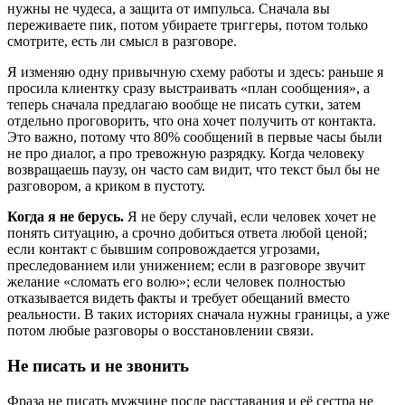
нужны не чудеса, а защита от импульса. Сначала вы
переживаете пик, потом убираете триггеры, потом только
смотрите, есть ли смысл в разговоре.
Я изменяю одну привычную схему работы и здесь: раньше я
просила клиентку сразу выстраивать «план сообщения», а
теперь сначала предлагаю вообще не писать сутки, затем
отдельно проговорить, что она хочет получить от контакта.
Это важно, потому что 80% сообщений в первые часы были
не про диалог, а про тревожную разрядку. Когда человеку
возвращаешь паузу, он часто сам видит, что текст был бы не
разговором, а криком в пустоту.
Когда я не берусь.
Я не беру случай, если человек хочет не
понять ситуацию, а срочно добиться ответа любой ценой;
если контакт с бывшим сопровождается угрозами,
преследованием или унижением; если в разговоре звучит
желание «сломать его волю»; если человек полностью
отказывается видеть факты и требует обещаний вместо
реальности. В таких историях сначала нужны границы, а уже
потом любые разговоры о восстановлении связи.
Не писать и не звонить
Фраза не писать мужчине после расставания и её сестра не