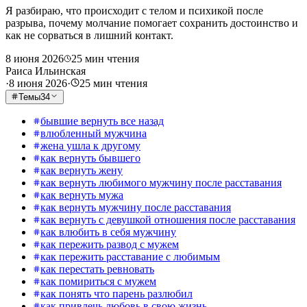
Я разбираю, что происходит с телом и психикой после
разрыва, почему молчание помогает сохранить достоинство и
как не сорваться в лишний контакт.
8 июня 2026
25
мин чтения
Раиса Ильинская
·
8 июня 2026
·
25
мин чтения
Темы
34
бывшие вернуть все назад
влюбленный мужчина
жена ушла к другому
как вернуть бывшего
как вернуть жену
как вернуть любимого мужчину после расставания
как вернуть мужа
как вернуть мужчину после расставания
как вернуть с девушкой отношения после расставания
как влюбить в себя мужчину
как пережить развод с мужем
как пережить расставание с любимым
как перестать ревновать
как помириться с мужем
как понять что парень разлюбил
как привлечь любовь в свою жизнь