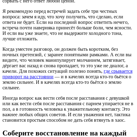
сорвать с него ответ любой ценой.
Я рекомендую перед встречей задать себе три честных
вопроса: зачем я иду, что хочу получить, что сделаю, если
ответа не будет. Если на последний вопрос ответить нечего,
встреча почти наверняка принесёт больше боли, чем ясности.
И если вы уже знаете, что не выдержите холодного тона,
лучше отложить.
Когда уместен разговор, он должен быть коротким, без
ночных претензий, с заранее понятными рамками. А если вы
видите, что человек манипулирует молчанием, затягивает,
дёргает вас назад и снова пропадает, то это уже не диалог, а
качели. Для похожих ситуаций полезно понять,
где срывается
приворот на расстоянии
— и в качелях всегда кто-то бьётся о
землю сильнее. И в качелях всегда кто-то бьётся о землю
сильнее.
Иногда вопрос как вести себя после расставания с девушкой
или как вести себя после расставания с парнем упирается не в
пол, а в готовность человека к уважительному контакту. Это
важнее любых общих советов. И если уважения нет, тактика
становится простым способом не дать себя втянуть в хаос.
Соберите восстановление на каждый