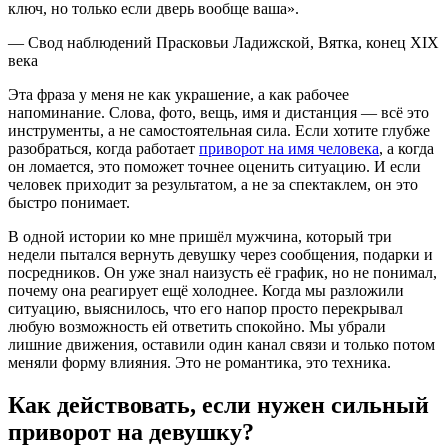
ключ, но только если дверь вообще ваша».
— Свод наблюдений Прасковьи Ладижской, Вятка, конец XIX
века
Эта фраза у меня не как украшение, а как рабочее
напоминание. Слова, фото, вещь, имя и дистанция — всё это
инструменты, а не самостоятельная сила. Если хотите глубже
разобраться, когда работает
приворот на имя человека
, а когда
он ломается, это поможет точнее оценить ситуацию. И если
человек приходит за результатом, а не за спектаклем, он это
быстро понимает.
В одной истории ко мне пришёл мужчина, который три
недели пытался вернуть девушку через сообщения, подарки и
посредников. Он уже знал наизусть её график, но не понимал,
почему она реагирует ещё холоднее. Когда мы разложили
ситуацию, выяснилось, что его напор просто перекрывал
любую возможность ей ответить спокойно. Мы убрали
лишние движения, оставили один канал связи и только потом
меняли форму влияния. Это не романтика, это техника.
Как действовать, если нужен сильный
приворот на девушку?