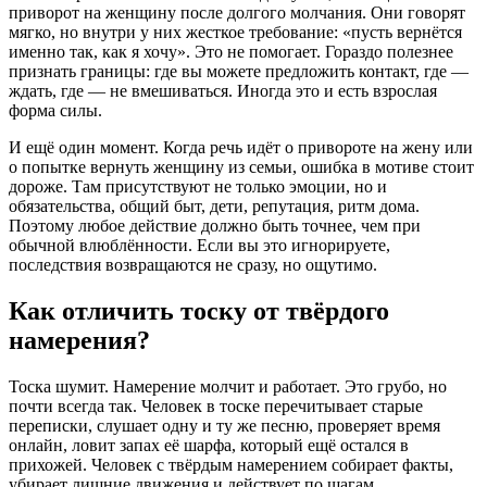
приворот на женщину после долгого молчания. Они говорят
мягко, но внутри у них жесткое требование: «пусть вернётся
именно так, как я хочу». Это не помогает. Гораздо полезнее
признать границы: где вы можете предложить контакт, где —
ждать, где — не вмешиваться. Иногда это и есть взрослая
форма силы.
И ещё один момент. Когда речь идёт о привороте на жену или
о попытке вернуть женщину из семьи, ошибка в мотиве стоит
дороже. Там присутствуют не только эмоции, но и
обязательства, общий быт, дети, репутация, ритм дома.
Поэтому любое действие должно быть точнее, чем при
обычной влюблённости. Если вы это игнорируете,
последствия возвращаются не сразу, но ощутимо.
Как отличить тоску от твёрдого
намерения?
Тоска шумит. Намерение молчит и работает. Это грубо, но
почти всегда так. Человек в тоске перечитывает старые
переписки, слушает одну и ту же песню, проверяет время
онлайн, ловит запах её шарфа, который ещё остался в
прихожей. Человек с твёрдым намерением собирает факты,
убирает лишние движения и действует по шагам.