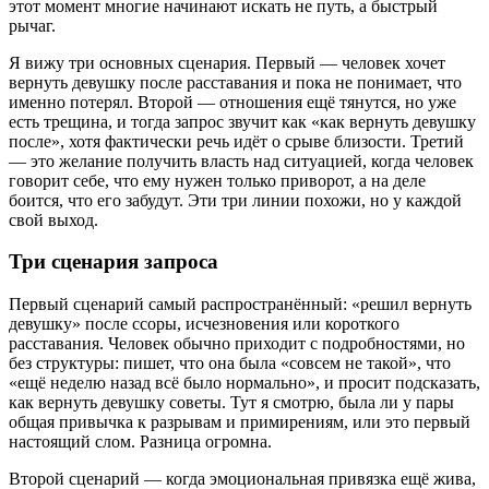
этот момент многие начинают искать не путь, а быстрый
рычаг.
Я вижу три основных сценария. Первый — человек хочет
вернуть девушку после расставания и пока не понимает, что
именно потерял. Второй — отношения ещё тянутся, но уже
есть трещина, и тогда запрос звучит как «как вернуть девушку
после», хотя фактически речь идёт о срыве близости. Третий
— это желание получить власть над ситуацией, когда человек
говорит себе, что ему нужен только приворот, а на деле
боится, что его забудут. Эти три линии похожи, но у каждой
свой выход.
Три сценария запроса
Первый сценарий самый распространённый: «решил вернуть
девушку» после ссоры, исчезновения или короткого
расставания. Человек обычно приходит с подробностями, но
без структуры: пишет, что она была «совсем не такой», что
«ещё неделю назад всё было нормально», и просит подсказать,
как вернуть девушку советы. Тут я смотрю, была ли у пары
общая привычка к разрывам и примирениям, или это первый
настоящий слом. Разница огромна.
Второй сценарий — когда эмоциональная привязка ещё жива,