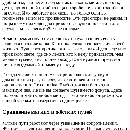
удобна тем, что несёт след контакта: ткань, металл, шерсть,
духи, привычный изгиб кольца в коробочке, скрип застёжки
на сумке. Имя работает как якорь, но только если вы
понимаете, зачем его произносите. Эти три опоры не равны, и
по-разному подходят для приворот девушки по фото и для
случаев, когда связь идёт через предмет.
Я часто рекомендую не спешить с визуализацией, если у
человека в голове каша. Картинка тогда начинает жить своей
жизнью. Лучше конкретика: что за фото, в какой день сделано,
при каком свете, где оно лежит, кто к нему прикасается. Чем
меньше тумана, тем точнее выход. Если нужного предмета
нет, не выдумывайте замену на ходу.
Иногда человек пишет: «как приворожить девушку в
домашних» и сразу переходит к фото, вещи и имени
одновременно. Это ошибка. Выбор должен быть один,
максимум два. Иначе вы создаёте шум вместо фокуса. Здесь
полезно помнить: любой метод — это не набор атрибутов, а
способ удержать намерение в одном русле.
Сравнение мягких и жёстких путей
Мягкие пути работают через уменьшение сопротивления.
Жёсткие — через давление на поле связи. Первые лучше, если