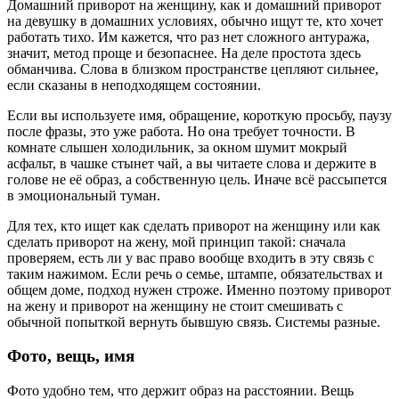
Домашний приворот на женщину, как и домашний приворот
на девушку в домашних условиях, обычно ищут те, кто хочет
работать тихо. Им кажется, что раз нет сложного антуража,
значит, метод проще и безопаснее. На деле простота здесь
обманчива. Слова в близком пространстве цепляют сильнее,
если сказаны в неподходящем состоянии.
Если вы используете имя, обращение, короткую просьбу, паузу
после фразы, это уже работа. Но она требует точности. В
комнате слышен холодильник, за окном шумит мокрый
асфальт, в чашке стынет чай, а вы читаете слова и держите в
голове не её образ, а собственную цель. Иначе всё рассыпется
в эмоциональный туман.
Для тех, кто ищет как сделать приворот на женщину или как
сделать приворот на жену, мой принцип такой: сначала
проверяем, есть ли у вас право вообще входить в эту связь с
таким нажимом. Если речь о семье, штампе, обязательствах и
общем доме, подход нужен строже. Именно поэтому приворот
на жену и приворот на женщину не стоит смешивать с
обычной попыткой вернуть бывшую связь. Системы разные.
Фото, вещь, имя
Фото удобно тем, что держит образ на расстоянии. Вещь