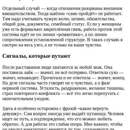
Отдельный случай — когда отношения разорваны внешним
вмешательством. Тогда шаблон «само пройдёт» не работает.
Там надо учитывать чужую волю, штамп, обязательства,
общий дом, документы, семейный статус. Если у женщины
уже есть формально закреплённая связь, работа против этой
системы идёт не по линии «романтики», а по линии
сопротивления установленной структуре. В таких случаях я
смотрю на весь узел, а не только на ваши чувства.
Сигналы, которые путают
После расставания люди хватаются за любой знак. Она
поставила лайк — значит, не всё потеряно. Ответила сухо —
значит, ненавидит. Прочитала и не ответила — значит, конец.
На деле сигналы часто говорят не о чувствах, а о фазе
нервной системы. Усталость, раздражение, желание тишины,
страх повторного конфликта — всё это легко перепутать с
окончательным уходом.
Здесь я особенно осторожна с фразой «какие вернуть
девушку». Сам вопрос иногда уже выдаёт путаницу. Человек
ищет не путь, а подтверждение, что его можно любить
обратно. А для работы это слабая опора. Мне важнее, чтобы
он увидел конкретику: меняется ли тон, сохраняются ли