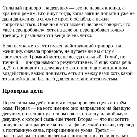
Сильный приворот на девушку — это не первая кнопка, а
крайний режим. Его ищут тогда, когда мягкие попытки уже не
дали движения, а связь не просто ослабла, а начала
сопротивляться. Обычно в этот момент человек говорит, что
«всё перепробовал», хотя на деле он перепробовал только
тревогу. Я различаю эти вещи очень чётко.
Если вам кажется, что нужен действующий приворот на
женщину, сначала проверьте, не путаете ли вы силу с
громкостью. Громкий метод не всегда сильный. Тихий, но
точный — иногда намного результативнее. И ещё: когда речь
идёт о приворот на девушку по фото или о дистанционном
воздействии, важно понимать, есть ли между вами хоть какой-
то живой канал. Без него давление становится пустым.
Проверка цели
Перед сильным действием я всегда проверяю цель по трём
осям. Первая — на кого именно оно направлено: на бывшую
девушку, на женщину в новом союзе, на жену, на любимую
девушку, с которой связь ещё тлеет. Вторая — что вы хотите
получить: возвращение контакта, физический отклик, перевод
в постоянную связь, прекращение её ухода. Третья —
насколько вы готовы выдержать последствия, если результат