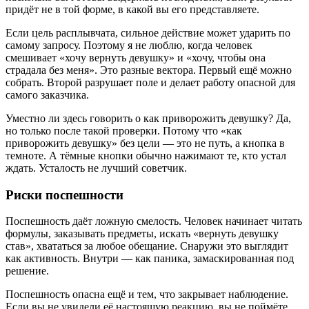
придёт не в той форме, в какой вы его представляете.
Если цель расплывчата, сильное действие может ударить по
самому запросу. Поэтому я не люблю, когда человек
смешивает «хочу вернуть девушку» и «хочу, чтобы она
страдала без меня». Это разные вектора. Первый ещё можно
собрать. Второй разрушает поле и делает работу опасной для
самого заказчика.
Уместно ли здесь говорить о как приворожить девушку? Да,
но только после такой проверки. Потому что «как
приворожить девушку» без цели — это не путь, а кнопка в
темноте. А тёмные кнопки обычно нажимают те, кто устал
ждать. Усталость не лучший советчик.
Риски поспешности
Поспешность даёт ложную смелость. Человек начинает читать
формулы, заказывать предметы, искать «вернуть девушку
став», хвататься за любое обещание. Снаружи это выглядит
как активность. Внутри — как паника, замаскированная под
решение.
Поспешность опасна ещё и тем, что закрывает наблюдение.
Если вы не увидели её настоящую реакцию, вы не поймёте,