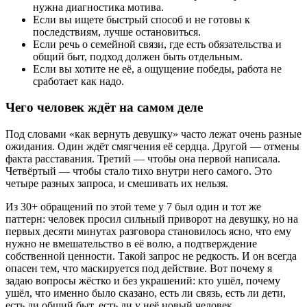
нужна диагностика мотива.
Если вы ищете быстрый способ и не готовы к
последствиям, лучше остановиться.
Если речь о семейной связи, где есть обязательства и
общий быт, подход должен быть отдельным.
Если вы хотите не её, а ощущение победы, работа не
сработает как надо.
Чего человек ждёт на самом деле
Под словами «как вернуть девушку» часто лежат очень разные
ожидания. Один ждёт смягчения её сердца. Другой — отмены
факта расставания. Третий — чтобы она первой написала.
Четвёртый — чтобы стало тихо внутри него самого. Это
четыре разных запроса, и смешивать их нельзя.
Из 30+ обращений по этой теме у 7 был один и тот же
паттерн: человек просил сильный приворот на девушку, но на
первых десяти минутах разговора становилось ясно, что ему
нужно не вмешательство в её волю, а подтверждение
собственной ценности. Такой запрос не редкость. И он всегда
опасен тем, что маскируется под действие. Вот почему я
задаю вопросы жёстко и без украшений: кто ушёл, почему
ушёл, что именно было сказано, есть ли связь, есть ли дети,
есть ли общий быт, есть ли у неё новый человек.