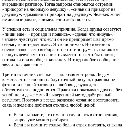
вчерашний разговор. Тогда запросы становятся острыми:
«приворот на любимую девушку», «сильный приворот на
девушку», «домашний приворот на девушку». Человек хочет
не анализировать, а немедленно действовать.
У спешки есть и социальная причина. Когда друзья советуют
«пиши ещё», «пропади и появись», «сделай что-нибудь»,
человек чувствует, что если он не предпримет шаг прямо
сейчас, то потеряет шанс. Я это понимаю. Но именно в
спешке чаще всего выбирают не тот инструмент: пытаются
вернуть девушку что написать вместо того, чтобы понять,
готова ли она вообще к контакту. И тогда любое сообщение
звучит как давление.
Третий источник спешки — иллюзия контроля. Людям
кажется, что если они найдут точный ритуал, правильное
фото или верный заговор на любовь девушки, то
обстоятельства подчинятся. Практика показывает другое: без
ясной цели даже самый выверенный метод даёт рваный
результат. Поэтому я всегда разделяю желание восстановить
связь и желание добиться отклика любой ценой.
Если вы знаете, что именно случилось в отношениях,
запрос уже можно разбирать.
Если вы помните только боль и страх потерять, сначала