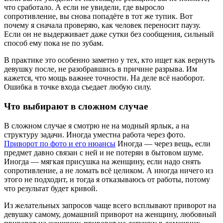
что сработало. А если не увидели, где выросло
сопротивление, вы снова попадёте в тот же тупик. Вот
почему я сначала проверяю, как человек переносит паузу.
Если он не выдерживает даже сутки без сообщения, сильный
способ ему пока не по зубам.
В практике это особенно заметно у тех, кто ищет как вернуть
девушку после, не разобравшись в причине разрыва. Им
кажется, что мощь важнее точности. На деле всё наоборот.
Ошибка в точке входа съедает любую силу.
Что выбирают в сложном случае
В сложном случае я смотрю не на модный ярлык, а на
структуру задачи. Иногда уместна работа через фото.
Приворот по фото и его нюансы
Иногда — через вещь, если
предмет давно связан с ней и не потерян в бытовом шуме.
Иногда — мягкая присушка на женщину, если надо снять
сопротивление, а не ломать всё целиком. А иногда ничего из
этого не подходит, и тогда я отказываюсь от работы, потому
что результат будет кривой.
Из желательных запросов чаще всего всплывают приворот на
девушку самому, домашний приворот на женщину, любовный