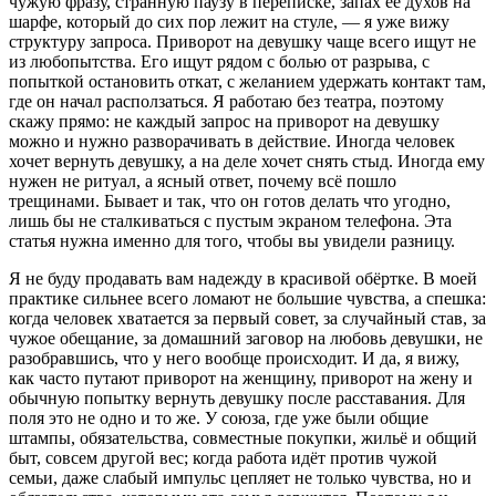
чужую фразу, странную паузу в переписке, запах её духов на
шарфе, который до сих пор лежит на стуле, — я уже вижу
структуру запроса. Приворот на девушку чаще всего ищут не
из любопытства. Его ищут рядом с болью от разрыва, с
попыткой остановить откат, с желанием удержать контакт там,
где он начал расползаться. Я работаю без театра, поэтому
скажу прямо: не каждый запрос на приворот на девушку
можно и нужно разворачивать в действие. Иногда человек
хочет вернуть девушку, а на деле хочет снять стыд. Иногда ему
нужен не ритуал, а ясный ответ, почему всё пошло
трещинами. Бывает и так, что он готов делать что угодно,
лишь бы не сталкиваться с пустым экраном телефона. Эта
статья нужна именно для того, чтобы вы увидели разницу.
Я не буду продавать вам надежду в красивой обёртке. В моей
практике сильнее всего ломают не большие чувства, а спешка:
когда человек хватается за первый совет, за случайный став, за
чужое обещание, за домашний заговор на любовь девушки, не
разобравшись, что у него вообще происходит. И да, я вижу,
как часто путают приворот на женщину, приворот на жену и
обычную попытку вернуть девушку после расставания. Для
поля это не одно и то же. У союза, где уже были общие
штампы, обязательства, совместные покупки, жильё и общий
быт, совсем другой вес; когда работа идёт против чужой
семьи, даже слабый импульс цепляет не только чувства, но и