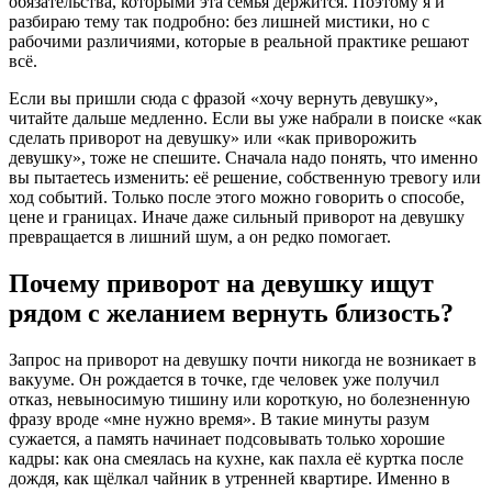
обязательства, которыми эта семья держится. Поэтому я и
разбираю тему так подробно: без лишней мистики, но с
рабочими различиями, которые в реальной практике решают
всё.
Если вы пришли сюда с фразой «хочу вернуть девушку»,
читайте дальше медленно. Если вы уже набрали в поиске «как
сделать приворот на девушку» или «как приворожить
девушку», тоже не спешите. Сначала надо понять, что именно
вы пытаетесь изменить: её решение, собственную тревогу или
ход событий. Только после этого можно говорить о способе,
цене и границах. Иначе даже сильный приворот на девушку
превращается в лишний шум, а он редко помогает.
Почему приворот на девушку ищут
рядом с желанием вернуть близость?
Запрос на приворот на девушку почти никогда не возникает в
вакууме. Он рождается в точке, где человек уже получил
отказ, невыносимую тишину или короткую, но болезненную
фразу вроде «мне нужно время». В такие минуты разум
сужается, а память начинает подсовывать только хорошие
кадры: как она смеялась на кухне, как пахла её куртка после
дождя, как щёлкал чайник в утренней квартире. Именно в