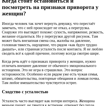
Когда стоит остановиться и
посмотреть на признаки приворота у
женщин?
Иногда человек так хочет вернуть девушку, что перестаёт
замечать, что с ней происходит не отказ, а перегрузка.
Снаружи это выглядит похоже: сухость, напряжение, резкость,
желание отдалиться. Но у перегрузки другой рисунок. Там
может быть внезапная смена сна, жалобы на давление,
головная тяжесть, ощущение, что рядом «как будто трудно
дышать», или странная усталость после контакта. Я не люблю
сводить всё к одной причине, поэтому всегда смотрю шире.
Когда речь идёт о признаках приворота у женщин, нужно
отличать внешнее давление от обычного эмоционального
истощения. Это не игра в страшилки. Это вопрос
осторожности. Особенно если рядом уже есть чужая семья,
штамп, обязательства, повторные обещания и ломкая почва.
Там любое вмешательство чувствуется острее.
Сходство с усталостью
Усталость часто выглядит как потеря интереса. Женщина
меньше пишет, не тянется к встречам, отвечает без тепла,