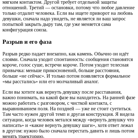
мягким контактом. Другой требует отдельной защиты
отношений. Третий — остановки, потому что любое давление
только отдалит человека. Если вы ищете приворот на любовь
девушки, сначала надо увидеть, не является ли ваш запрос
попыткой закрыть дыру там, где уже меняется сама
конфигурация союза.
Разрыв и его фаза
Разрыв редко падает внезапно, как камень. Обычно он идёт
слоями. Сначала уходит спонтанность: сообщения становятся
короче, голос суше, встречи короче. Потом уходит телесная
привычка: меньше прикосновений, больше расстояния,
больше «не сейчас». И только потом появляется формальное
«мы расстались» или его молчаливый аналог.
Если вы хотите как вернуть девушку после расставания,
важно понимать, на какой фазе вы находитесь. На ранней фазе
можно работать с разговором, с чисткой контакта, с
выравниванием поля. На поздней — уже не стоит суетиться.
Там часто нужен другой темп и другая конструкция. Я видела
ситуации, когда человек метался между «вернуть девушку что
написать» и «какие вернуть девушку шаги», хотя ответ лежал
в другом: нужно было сначала перестать давить и лишь потом
менять траекторию.