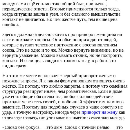
между вами ещё есть мостик: общий быт, привычка,
периодические ответы. Вторые применяются только тогда,
когда ситуация зашла в узел, и без сильного вмешательства
контакт не двигается. Но чем жёстче путь, тем выше цена
ошибки.
Здесь я должна отдельно сказать про приворот женщины на
секс и похожие запросы. Они обычно приходят от людей,
которые путают телесное притяжение с восстановлением
союза. Это не одно и то же. Можно вернуть внимание, но не
вернуть уважение. Можно вызвать отклик, но не построить
контакт. И если цель сводится только к телу, в работе это
видно сразу.
На этом же месте всплывает «черный приворот жены» и
похожие запросы. Я к таким формулировкам отношусь очень
жёстко. Не потому, что люблю запреты, а потому что семейная
структура реагирует иначе, чем романтическая. Если в доме
уже есть общие обязательства, любое силовое действие
проходит через сеть связей, и побочный эффект там намного
заметнее. Поэтому для подобных случаев я чаще советую не
удар, а точную настройку, иногда через
приворот на жену
как
отдельную задачу, где учитывается именно семейный контур.
«Слово без фокуса — это дым. Слово с точной целью — это