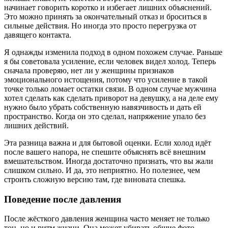
начинает говорить коротко и избегает лишних объяснений.
Это можно принять за окончательный отказ и броситься в
сильные действия. Но иногда это просто перегрузка от
давящего контакта.
Я однажды изменила подход в одном похожем случае. Раньше
я бы советовала усиление, если человек видел холод. Теперь
сначала проверяю, нет ли у женщины признаков
эмоционального истощения, потому что усиление в такой
точке только ломает остатки связи. В одном случае мужчина
хотел сделать как сделать приворот на девушку, а на деле ему
нужно было убрать собственную навязчивость и дать ей
пространство. Когда он это сделал, напряжение упало без
лишних действий.
Эта разница важна и для бытовой оценки. Если холод идёт
после вашего напора, не спешите объяснять всё внешним
вмешательством. Иногда достаточно признать, что вы жали
слишком сильно. И да, это неприятно. Но полезнее, чем
строить сложную версию там, где виновата спешка.
Поведение после давления
После жёсткого давления женщина часто меняет не только
тон, но и ритм жизни. Она может убирать общие фото,