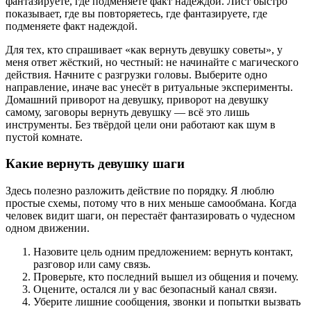
фантазируете, где подменяете факт надеждой. Лист быстро
показывает, где вы повторяетесь, где фантазируете, где
подменяете факт надеждой.
Для тех, кто спрашивает «как вернуть девушку советы», у
меня ответ жёсткий, но честный: не начинайте с магического
действия. Начните с разгрузки головы. Выберите одно
направление, иначе вас унесёт в ритуальные эксперименты.
Домашний приворот на девушку, приворот на девушку
самому, заговоры вернуть девушку — всё это лишь
инструменты. Без твёрдой цели они работают как шум в
пустой комнате.
Какие вернуть девушку шаги
Здесь полезно разложить действие по порядку. Я люблю
простые схемы, потому что в них меньше самообмана. Когда
человек видит шаги, он перестаёт фантазировать о чудесном
одном движении.
Назовите цель одним предложением: вернуть контакт,
разговор или саму связь.
Проверьте, кто последний вышел из общения и почему.
Оцените, остался ли у вас безопасный канал связи.
Уберите лишние сообщения, звонки и попытки вызвать