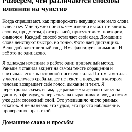
Разберём, чем различаются способы
влияния на чувство
Когда спрашивают, как приворожить девушку, мне мало слова
«сделать». Мне нужно понять, чем именно вы хотите влиять:
словом, предметом, фотографией, присутствием, повтором,
символом. Каждый способ оставляет свой след. Домашние
слова действуют быстро, но тонко. Фото даёт дистанцию.
Вещь добавляет личный след. Имя фиксирует внимание. И
всё это не одинаково.
Я однажды изменила в работе один привычный метод.
Раньше я ставила акцент на самом тексте обращения и
считывала его как основной носитель силы. Потом заметила:
у части случаев срабатывает не текст, а порядок, в котором
человек возвращает себе голос, дыхание и темп. Я
перестроила схему, и там, где раньше мы делали ставку на
длинную формулу, теперь сначала выравниваем вход, а потом
уже даём словесный слой. Это уменьшило число рваных
откатов. Я не называю это чудом; это просто наблюдение,
проверенное практикой.
Домашние слова и просьбы