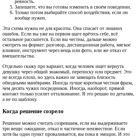
ревность.
Запишите, что вы готовы изменить в своём поведении.
Только потом выбирайте способ воздействия, если он
вообще нужен.
Эта схема нужна не для красоты. Она спасает от лишних
ошибок. Если вы уже на первом шаге врётесь себе, всё
остальное рассыпется. Если вы честны, дальше можно
смотреть на формат: разговор, дистанционная работа, мягкое
влияние, инструмент через вещь или фото, или же отказ от
вмешательства.
Отдельно скажу про вариант, когда человек ищет вернуть
девушку через общий знакомый, переписку или предмет. Это
не всегда плохо, но здесь важно не замещать близость
обходными манёврами. Иногда лучше короткая честная фраза,
чем десять чужих посредников. Иногда, наоборот, прямой
контакт только усилит отталкивание. Я это решаю по деталям,
а не по шаблону.
Когда решение созрело
Решение можно считать созревшим, если вы выдерживаете
три вещи: ожидание, отказ и частичное неизвестное. Если
хотя бы один пункт проваливается, вы пока в эмоции. И это