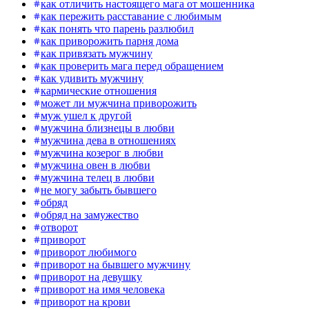
как отличить настоящего мага от мошенника
как пережить расставание с любимым
как понять что парень разлюбил
как приворожить парня дома
как привязать мужчину
как проверить мага перед обращением
как удивить мужчину
кармические отношения
может ли мужчина приворожить
муж ушел к другой
мужчина близнецы в любви
мужчина дева в отношениях
мужчина козерог в любви
мужчина овен в любви
мужчина телец в любви
не могу забыть бывшего
обряд
обряд на замужество
отворот
приворот
приворот любимого
приворот на бывшего мужчину
приворот на девушку
приворот на имя человека
приворот на крови