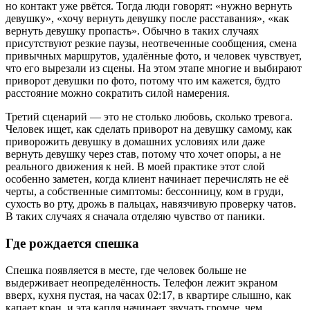
но контакт уже рвётся. Тогда люди говорят: «нужно вернуть
девушку», «хочу вернуть девушку после расставания», «как
вернуть девушку пропасть». Обычно в таких случаях
присутствуют резкие паузы, неотвеченные сообщения, смена
привычных маршрутов, удалённые фото, и человек чувствует,
что его вырезали из сцены. На этом этапе многие и выбирают
приворот девушки по фото, потому что им кажется, будто
расстояние можно сократить силой намерения.
Третий сценарий — это не столько любовь, сколько тревога.
Человек ищет, как сделать приворот на девушку самому, как
приворожить девушку в домашних условиях или даже
вернуть девушку через став, потому что хочет опоры, а не
реального движения к ней. В моей практике этот слой
особенно заметен, когда клиент начинает перечислять не её
черты, а собственные симптомы: бессонницу, ком в груди,
сухость во рту, дрожь в пальцах, навязчивую проверку чатов.
В таких случаях я сначала отделяю чувство от паники.
Где рождается спешка
Спешка появляется в месте, где человек больше не
выдерживает неопределённость. Телефон лежит экраном
вверх, кухня пустая, на часах 02:17, в квартире слышно, как
капает кран, и эта капля начинает звучать громче, чем