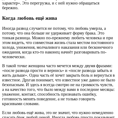
характер». Это перегрузка, и с ней нужно обращаться
бережно.
Когда любовь ещё жива
Иногда развод случается не потому, что любовь умерла, а
потому, что она больше не удерживает форму брака. Это
тонкая разница. Можно по-прежнему любить человека и при
этом видеть, что совместная жизнь стала местом постоянного
холода, унижения, молчаливого наказания или бесконечного
ожидания, когда кто-то наконец начнёт разговаривать по-
человечески.
В такой точке женщина часто мечется между двумя фразами:
«после развода прости и вернись» и «после развода забыть и
жить дальше». Одна часть её хочет закрыть боль и вернуться в
известное. Другая понимает, что известное уже давно не было
безопасным. И здесь я всегда смотрю не на громкость чувств,
а на качество того, что было между вами в последние месяцы:
уважение, контакт, способность признавать ошибку,
готовность менять поведение, а не только говорить
красивыми словами.
Если любовь ещё жива, это не значит, что нужно немедленно
спасать брак любой ценой. Иногда любовь просто показывает,