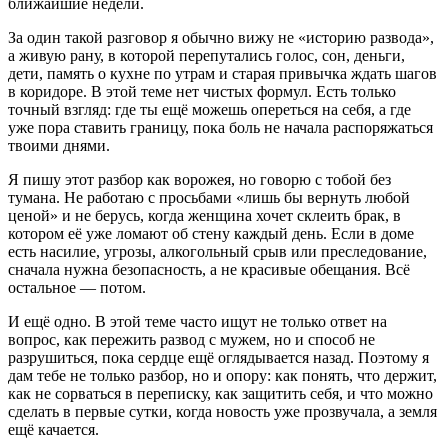
ближайшие недели.
За один такой разговор я обычно вижу не «историю развода»,
а живую рану, в которой перепутались голос, сон, деньги,
дети, память о кухне по утрам и старая привычка ждать шагов
в коридоре. В этой теме нет чистых формул. Есть только
точный взгляд: где ты ещё можешь опереться на себя, а где
уже пора ставить границу, пока боль не начала распоряжаться
твоими днями.
Я пишу этот разбор как ворожея, но говорю с тобой без
тумана. Не работаю с просьбами «лишь бы вернуть любой
ценой» и не берусь, когда женщина хочет склеить брак, в
котором её уже ломают об стену каждый день. Если в доме
есть насилие, угрозы, алкогольный срыв или преследование,
сначала нужна безопасность, а не красивые обещания. Всё
остальное — потом.
И ещё одно. В этой теме часто ищут не только ответ на
вопрос, как пережить развод с мужем, но и способ не
разрушиться, пока сердце ещё оглядывается назад. Поэтому я
дам тебе не только разбор, но и опору: как понять, что держит,
как не сорваться в переписку, как защитить себя, и что можно
сделать в первые сутки, когда новость уже прозвучала, а земля
ещё качается.