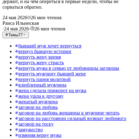
держит, и на чём опереться в первые недели, чтобы не
сорваться обратно.
24 мая 2026
26
мин чтения
Раиса Ильинская
·
24 мая 2026
·
26
мин чтения
Темы
77
бывший муж хочет вернуться
вернул бывшую истории
вернуть жену время
вернуть жену страсть
вернуть мужа в семью от любовницы заговоры
вернуть мужчину бывшей жене
вернуть парня молитвой
влюбленный мужчина
жена сделала приворот на мужа
жена ушла к другому
женатый мужчина
заговор на любовь
заговор на любовь женщины к мужчине читать
заговор на расстоянии сильный возврат любимого
заговор на тоску
замужество
изменяя верну мужа