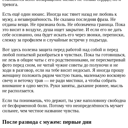
тревога.
Есть ещё один нюанс. Иногда нас тянет назад не любовь к
мужу, а незавершённость. Не сказана последняя фраза. Не
отданы вещи. Не признана боль. Не обозначена граница. Пока
это висит в воздухе, душа ищет закрытие. И если его не дать
себе осознанно, она будет искать его через звонки, переписки,
слежку за профилем и случайные встречи у подъезда.
Вот здесь полезна защита перед работой над собой и перед
любой попыткой разобраться в чувствах. Пока ты готовишься,
не лезь в общие чаты с его родственниками, не пересматривай
фото перед сном, не читай чужие советы до полуночи и не
ходи в разговор, если на тебе висит недосып. Я иногда прошу
женщину положить рядом чистую ткань, маленькую восковую
свечу и веточку трав — не ради мистики, а чтобы собрать
внимание в одно место. Руки заняты, дыхание ровнее, мысль
не расползается.
Если ты понимаешь, что держит, ты уже наполовину свободна
от бесформенной боли. Потому что неопределённость мучает
сильнее, чем честное название чувства.
После развода с мужем: первые дни