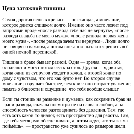
Цена затяжной тишины
Самая дорогая вещь в кризисе — не скандал, а молчание,
которое длится слишком долго. Именно оно часто лежит под
запросами вроде «после развода тебе нас не вернуть», «после
развода свадьба не моего мужа», «после развода первая жена
моего мужа», «после развода зачем ты вернулся». Люди долго
не говорят о важном, а потом внезапно пытаются решить всё
одной ночной перепиской.
Тишина в браке бывает разной. Одна — зрелая, когда оба
остывают и могут потом сесть за стол. Другая — ядовитая,
когда один из супругов уходит в холод, а второй ходит по
дому с чувством, что его как будто нет. Во втором случае
молчание разрушает быстрее, чем крик: оно стирает уважение,
память о близости и ощущение, что тебя вообще слышат.
Если ты стоишь на развилке и думаешь, как сохранить брак на
грани развода, сначала посмотри не на слова о любви, а на
способность человека разговаривать без давления. Там, где
есть хоть какой-то диалог, есть пространство для работы. Там,
где тебя месяцами обесценивают, а потом ждут, что ты «сама
поймёшь», — пространство уже сузилось до размеров щели.