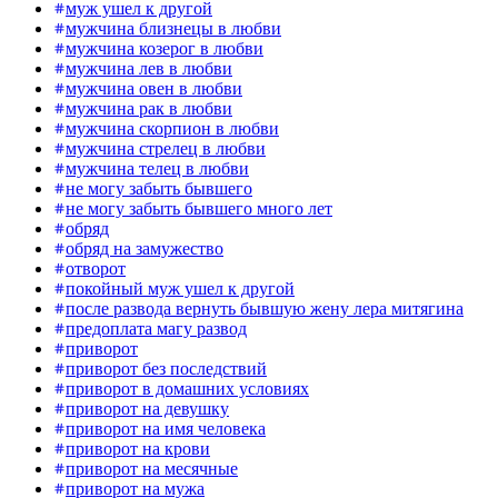
муж ушел к другой
мужчина близнецы в любви
мужчина козерог в любви
мужчина лев в любви
мужчина овен в любви
мужчина рак в любви
мужчина скорпион в любви
мужчина стрелец в любви
мужчина телец в любви
не могу забыть бывшего
не могу забыть бывшего много лет
обряд
обряд на замужество
отворот
покойный муж ушел к другой
после развода вернуть бывшую жену лера митягина
предоплата магу развод
приворот
приворот без последствий
приворот в домашних условиях
приворот на девушку
приворот на имя человека
приворот на крови
приворот на месячные
приворот на мужа