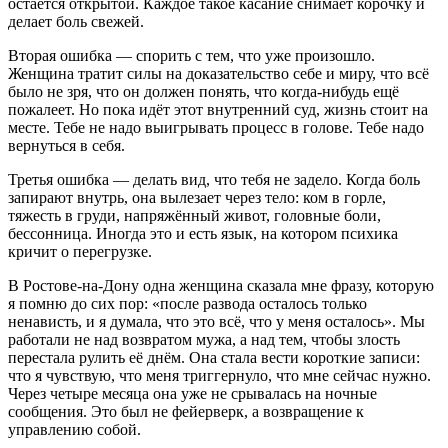
остаётся открытой. Каждое такое касание снимает корочку и
делает боль свежей.
Вторая ошибка — спорить с тем, что уже произошло.
Женщина тратит силы на доказательство себе и миру, что всё
было не зря, что он должен понять, что когда-нибудь ещё
пожалеет. Но пока идёт этот внутренний суд, жизнь стоит на
месте. Тебе не надо выигрывать процесс в голове. Тебе надо
вернуться в себя.
Третья ошибка — делать вид, что тебя не задело. Когда боль
запирают внутрь, она вылезает через тело: ком в горле,
тяжесть в груди, напряжённый живот, головные боли,
бессонница. Иногда это и есть язык, на котором психика
кричит о перегрузке.
В Ростове-на-Дону одна женщина сказала мне фразу, которую
я помню до сих пор: «после развода осталось только
ненависть, и я думала, что это всё, что у меня осталось». Мы
работали не над возвратом мужа, а над тем, чтобы злость
перестала рулить её днём. Она стала вести короткие записи:
что я чувствую, что меня триггернуло, что мне сейчас нужно.
Через четыре месяца она уже не срывалась на ночные
сообщения. Это был не фейерверк, а возвращение к
управлению собой.