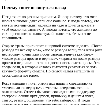
Почему тянет оглянуться назад
Назад тянет по разным причинам. Иногда потому, что мозг
любит знакомое, даже если оно больное. Иногда потому, что
внутри всё ещё сидит надежда на чудо и хочется доказать:
«всё можно исправить». А иногда потому, что женщина до
сих пор слышит в голове чужой голос: «ты без меня не
справишься».
Старые фразы прилипают к нервной системе надолго. «После
развода ты все еще моя», «после развода верну тебя жена рита
нестерова», «лена грин после развода вернуть как было»,
«после развода прости и вернись», «карина ли после развода
прости и вернись» — это не просто поисковые запросы. Это
следы боли, в которой человек пытается ухватиться за хоть
какую-то формулу смысла. Но смысл нельзя вытащить из
хаоса одним повтором.
Когда женщину тянет оглянуться назад, я спрашиваю не
«хочешь ли ты вернуть», а «что ты потеряешь, если не
оглянешься». Ответы бывают неожиданными: поддержку
свекрови, общий круг друзей, привычку к деньгам мужа,
статус, рутину, ощущение, что тебя выбирают. И тогда
становится ясно: возвращение желает не только сердце, но и