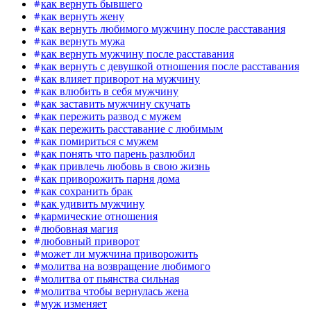
как вернуть бывшего
как вернуть жену
как вернуть любимого мужчину после расставания
как вернуть мужа
как вернуть мужчину после расставания
как вернуть с девушкой отношения после расставания
как влияет приворот на мужчину
как влюбить в себя мужчину
как заставить мужчину скучать
как пережить развод с мужем
как пережить расставание с любимым
как помириться с мужем
как понять что парень разлюбил
как привлечь любовь в свою жизнь
как приворожить парня дома
как сохранить брак
как удивить мужчину
кармические отношения
любовная магия
любовный приворот
может ли мужчина приворожить
молитва на возвращение любимого
молитва от пьянства сильная
молитва чтобы вернулась жена
муж изменяет