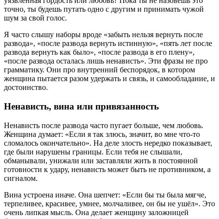
уязвлённая гордость или любовь? Пока ты не назовёшь это
точно, ты будешь путать одно с другим и принимать чужой
шум за свой голос.
Я часто слышу наборы вроде «забыть нельзя вернуть после
развода», «после развода вернуть истинную», «пять лет после
развода вернуть как было», «после развода в его плену»,
«после развода осталась лишь ненависть». Эти фразы не про
грамматику. Они про внутренний беспорядок, в котором
женщина пытается разом удержать и связь, и самообладание, и
достоинство.
Ненависть, вина или привязанность
Ненависть после развода часто пугает больше, чем любовь.
Женщина думает: «Если я так злюсь, значит, во мне что-то
сломалось окончательно». На деле злость нередко показывает,
где были нарушены границы. Если тебя не слышали,
обманывали, унижали или заставляли жить в постоянной
готовности к удару, ненависть может быть не противником, а
сигналом.
Вина устроена иначе. Она шепчет: «Если бы ты была мягче,
терпеливее, красивее, умнее, молчаливее, он бы не ушёл». Это
очень липкая мысль. Она делает женщину заложницей