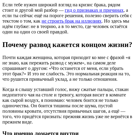
Если тебе нужен широкий взгляд на кризис брака, рядом
стоит и другой мой разбор —
гид о признаках и причинах
, а
если ты сейчас ещё на пороге решения, полезно сверить себя с
текстом о том, как
не строить брак на иллюзиях
. Но здесь мы
идём глубже: не в теорию, а в то место, где человек остаётся
один на один со своей правдой.
Почему развод кажется концом жизни?
Почти каждая женщина, которая приходит ко мне с фразой «я
не знаю, как пережить развод с мужем», на самом деле
спрашивает о другом: «Что останется от меня, если убрать
этот брак?» И это не слабость. Это нормальная реакция на то,
что рушится привычный уклад, а не только отношения.
Когда я слышу уставший голос, вижу сжатые пальцы, стакан
недопитого чая на столе и тревогу, которая висит в комнате
как сырой воздух, я понимаю: человек боится не только
одиночества. Он боится тишины после шума, пустой
половины кровати, отсутствия привычных шагов, а ещё —
того, что придётся признать: прежняя жизнь уже не вернётся в
прежнем виде.
Что именно ломается внутри