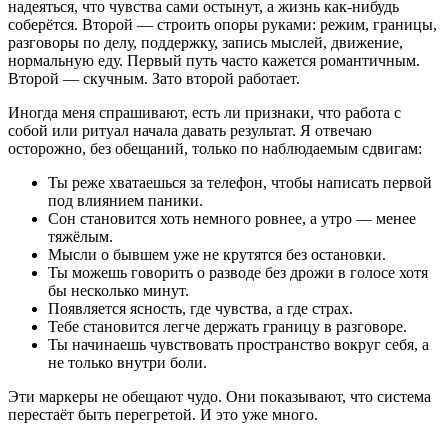
надеяться, что чувства сами остынут, а жизнь как-нибудь
соберётся. Второй — строить опоры руками: режим, границы,
разговоры по делу, поддержку, запись мыслей, движение,
нормальную еду. Первый путь часто кажется романтичным.
Второй — скучным. Зато второй работает.
Иногда меня спрашивают, есть ли признаки, что работа с
собой или ритуал начала давать результат. Я отвечаю
осторожно, без обещаний, только по наблюдаемым сдвигам:
Ты реже хватаешься за телефон, чтобы написать первой
под влиянием паники.
Сон становится хоть немного ровнее, а утро — менее
тяжёлым.
Мысли о бывшем уже не крутятся без остановки.
Ты можешь говорить о разводе без дрожи в голосе хотя
бы несколько минут.
Появляется ясность, где чувства, а где страх.
Тебе становится легче держать границу в разговоре.
Ты начинаешь чувствовать пространство вокруг себя, а
не только внутри боли.
Эти маркеры не обещают чудо. Они показывают, что система
перестаёт быть перегретой. И это уже много.