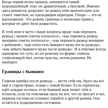
Когда первая волна прошла, начинается самый
недооценённый этап: не драматичный, а бытовой. Именно
здесь решается, разрушит ли развод тебя окончательно или
станет тяжёлым, но проходящим периодом. Опора — это не
вдохновение. Это режим, границы и несколько правил,
которые не дают боли разрастись.
В этой зоне я часто слышу вопросы вроде «как пережить
развод с мужем советы психолога», «как пережить развод
женщине советы психолога», «как пережить развод женщине
с ребенком», «как отпустить бывшего мужа после развода»,
«как забыть бывшего мужа после развода». И я отвечаю всегда
одинаково по сути, но по-разному по форме: сначала
стабилизируй быт, потом чувства, потом решения. Не
наоборот.
Границы с бывшим
Главная ошибка после развода — вести себя так, будто вы всё
ещё в старом браке, только с новой болью. Если переписка
идёт каждые полчаса, если бывший муж пишет тебе в
полночь, если ты отвечаешь сразу на всё, что он бросает в чат,
нервная система не успевает перейти в другой режим. Она
остаётся в подвешенном состоянии.