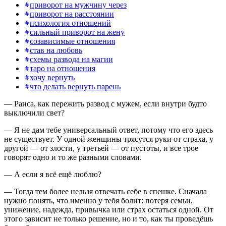
приворот на мужчину через
приворот на расстоянии
психология отношений
сильный приворот на жену
созависимые отношения
став на любовь
схемы развода на магии
таро на отношения
хочу вернуть
что делать вернуть парень
— Раиса, как пережить развод с мужем, если внутри будто
выключили свет?
— Я не дам тебе универсальный ответ, потому что его здесь
не существует. У одной женщины трясутся руки от страха, у
другой — от злости, у третьей — от пустоты, и все трое
говорят одно и то же разными словами.
— А если я всё ещё люблю?
— Тогда тем более нельзя отвечать себе в спешке. Сначала
нужно понять, что именно у тебя болит: потеря семьи,
унижение, надежда, привычка или страх остаться одной. От
этого зависит не только решение, но и то, как ты проведёшь