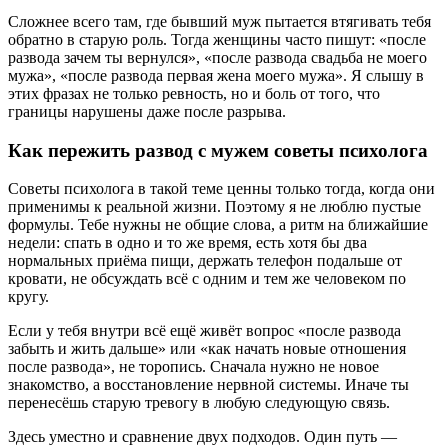
Сложнее всего там, где бывший муж пытается втягивать тебя
обратно в старую роль. Тогда женщины часто пишут: «после
развода зачем ты вернулся», «после развода свадьба не моего
мужа», «после развода первая жена моего мужа». Я слышу в
этих фразах не только ревность, но и боль от того, что
границы нарушены даже после разрыва.
Как пережить развод с мужем советы психолога
Советы психолога в такой теме ценны только тогда, когда они
применимы к реальной жизни. Поэтому я не люблю пустые
формулы. Тебе нужны не общие слова, а ритм на ближайшие
недели: спать в одно и то же время, есть хотя бы два
нормальных приёма пищи, держать телефон подальше от
кровати, не обсуждать всё с одним и тем же человеком по
кругу.
Если у тебя внутри всё ещё живёт вопрос «после развода
забыть и жить дальше» или «как начать новые отношения
после развода», не торопись. Сначала нужно не новое
знакомство, а восстановление нервной системы. Иначе ты
перенесёшь старую тревогу в любую следующую связь.
Здесь уместно и сравнение двух подходов. Один путь —