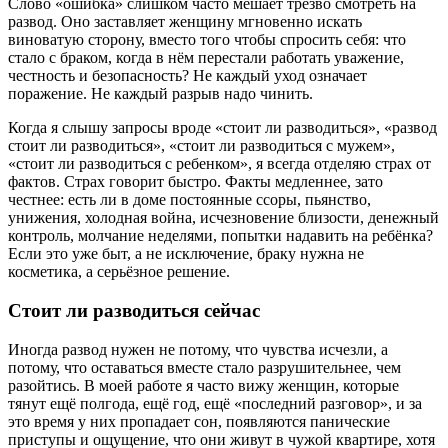
Слово «ошибка» слишком часто мешает трезво смотреть на
развод. Оно заставляет женщину мгновенно искать
виноватую сторону, вместо того чтобы спросить себя: что
стало с браком, когда в нём перестали работать уважение,
честность и безопасность? Не каждый уход означает
поражение. Не каждый разрыв надо чинить.
Когда я слышу запросы вроде «стоит ли разводиться», «развод
стоит ли разводиться», «стоит ли разводиться с мужем»,
«стоит ли разводиться с ребенком», я всегда отделяю страх от
фактов. Страх говорит быстро. Факты медленнее, зато
честнее: есть ли в доме постоянные ссоры, пьянство,
унижения, холодная война, исчезновение близости, денежный
контроль, молчание неделями, попытки надавить на ребёнка?
Если это уже быт, а не исключение, браку нужна не
косметика, а серьёзное решение.
Стоит ли разводиться сейчас
Иногда развод нужен не потому, что чувства исчезли, а
потому, что оставаться вместе стало разрушительнее, чем
разойтись. В моей работе я часто вижу женщин, которые
тянут ещё полгода, ещё год, ещё «последний разговор», и за
это время у них пропадает сон, появляются панические
приступы и ощущение, что они живут в чужой квартире, хотя