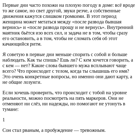
Первые дни часто похожи на плохую погоду в доме: всё вроде
то же самое, но свет другой, звуки резче, а собственные
движения кажутся слишком громкими. В этот период
женщина может метаться между «после развода бывшая
вернись» и «после развода прощу и не вернусь». Внутренний
маятник бьётся изо всех сил, и задача не в том, чтобы сразу
его остановить, а в том, чтобы не сломать себя об этот
качающийся ритм.
Я советую в первые дни меньше спорить с собой и больше
наблюдать. Как ты спишь? Ешь ли? С кем хочется говорить, а
с кем — нет? Какие слова бывшего мужа всплывают чаще
всего? Что происходит с телом, когда ты слышишь его имя?
Это очень конкретные вопросы, но именно они дают карту, а
не общие лозунги.
Если хочешь проверить, что происходит с тобой на уровне
реальности, можно посмотреть на пять маркеров. Они не
отменяют ни слёз, ни надежды, но помогают не утонуть в
тумане:
1
Сон стал рваным, а пробуждение — тревожным.