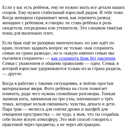
Если у вас есть ребёнок, ему не нужно знать все детали ваших
споров. Ему нужен стабильный взрослый рядом. И тебе тоже.
Когда женщина спрашивает меня, как пережить развод
женщине с ребенком, я говорю: не ставь ребёнка в роль
свидетеля, посредника или утешителя. Это слишком тяжёлая
ноша для маленьких плеч.
Если брак ещё не разорван окончательно, но уже идёт по
краю, полезно задавать вопрос не только «как сохранить
семью на грани развода», но и «какую именно семью мы
пытаемся сохранить» —
как сохранить брак без давления
.
Семья с уважением и общими правилами — одно. Семья, в
которой взрослые удерживаются только из-за страха раздела,
— другое.
Когда я работаю с такими ситуациями, я люблю простые
материальные якоря. Фото ребёнка на столе помогает
помнить, ради чего нужны спокойные разговоры. Тонкая
льняная нить, завязанная на три узла, напоминает о трёх
темах, которые нельзя смешивать: чувства, деньги и дети.
Пара трав — мелисса для снятия дрожи и шалфей для
очищения пространства — не чудо, а знак, что ты создаёшь
себе более ясную атмосферу. Это мой способ говорить с
практикой через предметы, а не через абстракции.