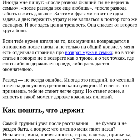
Иногда мне пишут: «после развода бывший ты не вернешь
семью», «после развода все еще любишь», «после развода
забыть и жить дальше». За этими фразами стоит не одна
задача, а две: пережить утрату и не вляпаться в повтор того же
сценария. И вот здесь ценна трезвость. Она спасает от второго
круга боли.
Если тебе нужен взгляд на то, как мужчина возвращается в
отношения после паузы, а не только на общий кризис, у меня
есть отдельная страница про
возврат мужа в семью
; но в этой
статье я говорю не о возврате как о трюке, а о тех точках, где
союз либо выдерживает правду, либо распадается
окончательно.
Развод — не всегда ошибка. Иногда это поздний, но честный
ответ на долгую внутреннюю капитуляцию. И если ты это
признаешь, тебе не станет легче сразу. Но станет яснее, а
ясность в такой момент дороже красивых иллюзий.
Как понять, что держит
Самый трудный узел после расставания — не бумага и не
раздел быта, а вопрос: что именно меня тянет назад?
Ненависть, вина, привязанность, страх, надежда, привычка,