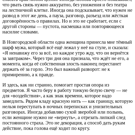
что рвать связь нужно аккуратно, без унижения и без театра
на лестничной клетке. Иногда она подсказывает, что нужен не
развод в этот же день, а пауза, разговор, разъезд или жёсткая
договорённость о правилах. Но и это не сработает, если с
другой стороны — пустота, насмешка или повторяющееся
насилие словами.
В Новгородской области одна женщина принесла мне тёмный
шарф мужа, который всё ещё лежал у неё на стуле, и сказала:
«Я ненавижу его за всё, но каждое утро жду, что он вернётся
за завтраком». Через три дня она признала, что ждёт не его, а
момента, когда её собственная злость наконец перестанет
держать её за горло. Это был важный разворот: не к
примирению, а к правде.
И здесь, как ни странно, помогает простая опора из
предметов. Я часто беру в работу тонкую белую свечу — не
для «воздействия», а как знак времени, которое надо
замедлить. Рядом кладу красную нить — как границу, которую
нельзя переступать в ночных переписках и унизительных
разговорах. Иногда добавляю сухой зверобой или полынь,
если женщине нужно не «вернуть», а отрезать липкий след
постоянного страха. Это не декорация, а способ дать рукам
действие, пока голова ещё ходит по кругу.