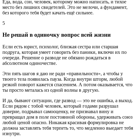
Еда, вода, сон, человек, которому можно написать, и тихое
место без лишних свидетелей. Это не мелочи, а фундамент,
без которого тебя будет качать ещё сильнее.
5
Не решай в одиночку вопрос всей жизни
Если есть юрист, психолог, близкая сестра или старшая
подруга, которая умеет говорить без паники, включи их по
очереди. Решение о разводе не обязано рождаться в
абсолютном одиночестве.
Эти пять шагов я даю не ради «правильности», а чтобы у
твоего тела появилась пауза. Когда внутри шторм, любой
резкий поворот кажется спасением. А потом оказывается, что
ты просто металась из одной волны в другую.
И да, бывают ситуации, где развод — это не ошибка, а выход.
Если рядом с тобой человек, который годами разрушал
доверие, подрывал самооценку, не признавал вину и
превращал дом в поле постоянной обороны, удерживать союз
любой ценой опасно. Никакая красивая формулировка не
должна заставлять тебя терпеть то, что медленно выедает тебя
изнутри.