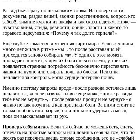
Развод бьёт сразу по нескольким слоям. На поверхности —
документы, раздел вещей, звонки родственников, вопрос, кто
заберёт зимние куртки из шкафа и как сказать детям. Ниже —
чувство вины, стыда, ревности, обиды, злости и какого-то
горького недоумения: «Почему я так долго терпела?»
Ещё глубже ломается внутренняя карта мира. Если женщина
много лет жила в ритме «мы», то после расставания ей
приходится заново собирать «я». У одних в этот момент
пропадает аппетит, у других болит шея и плечи, у третьих
появляется странная потребность бесконечно переставлять
чашки на кухне или стирать полы до блеска. Психика
цепляется за контроль, когда сердце потеряло почву.
Именно поэтому запросы вроде «после развода осталась лишь
ненависть», «после развода ты все еще моя», «после развода
тебе нас не вернуть», «после развода прощу и не вернусь» я
читаю не как лозунги, а как признаки боли. За ними стоит не
только любовь или разрыв, но и попытка удержать смысл,
пока он выскальзывает из рук.
Проверь себя мягко.
Если ты сейчас не можешь есть, спать,
отвечать на простые вопросы или ловишь себя на том, что по
десять раз перечитываешь старые сообщения, это не «слабый