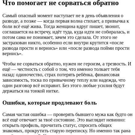
Что помогает не сорваться обратно
Самый опасный момент наступает не в день объявления о
разводе, а позже — когда первая волна стихает, а привычка к
боли всё ещё жива. Тогда женщина вдруг пишет, звонит,
соглашается на встречу, идёт туда, куда идти не собиралась, и
потом сама не понимает, зачем это сделала. От этого не
застрахован никто, особенно если внутри крутится «после
развода прости и вернись» или «после развода пойми прости
вернись».
Чтобы не сорваться обратно, нужен не героизм, а трезвость. И
ещё — честность с собой о том, что именно толкает тебя
назад: одиночество, страх потерять ребёнка, финансовая
зависимость, тоска по привычному теплу или надежда, что
один разговор всё исправит. Без этого любые усилия будут
держаться на тонкой нитке.
Ошибки, которые продлевают боль
Самая частая ошибка — проверять бывшего мужа как будто он
всё ещё отвечает за твоё состояние. Это выглядит невинно:
открыть профиль, прочитать статус, спросить общих
знакомых, прокрутить старую переписку. Но именно так рана