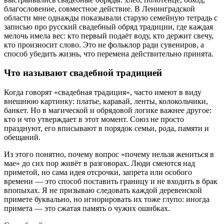
благословение, совместное действие. В Ленинградской
области мне однажды показывали старую семейную тетрадь с
записью про русский свадебный обряд традиции, где каждая
мелочь имела вес: кто первый подаёт воду, кто держит свечу,
кто произносит слово. Это не фольклор ради сувениров, а
способ убедить жизнь, что перемена действительно принята.
Что называют свадебной традицией
Когда говорят «свадебная традиция», часто имеют в виду
внешнюю картинку: платье, каравай, ленты, колокольчики,
банкет. Но в магической и обрядовой логике важнее другое:
кто и что утверждает в этот момент. Союз не просто
празднуют, его вписывают в порядок семьи, рода, памяти и
обещаний.
Из этого понятно, почему вопрос «почему нельзя жениться в
мае» до сих пор живёт в разговорах. Люди смеются над
приметой, но сама идея отсрочки, запрета или особого
времени — это способ поставить границу и не входить в брак
впопыхах. Я не призываю следовать каждой деревенской
примете буквально, но игнорировать их тоже глупо: иногда
примета — это сжатая память о чужих ошибках.