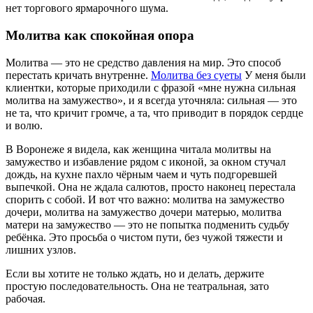
нет торгового ярмарочного шума.
Молитва как спокойная опора
Молитва — это не средство давления на мир. Это способ
перестать кричать внутренне.
Молитва без суеты
У меня были
клиентки, которые приходили с фразой «мне нужна сильная
молитва на замужество», и я всегда уточняла: сильная — это
не та, что кричит громче, а та, что приводит в порядок сердце
и волю.
В Воронеже я видела, как женщина читала молитвы на
замужество и избавление рядом с иконой, за окном стучал
дождь, на кухне пахло чёрным чаем и чуть подгоревшей
выпечкой. Она не ждала салютов, просто наконец перестала
спорить с собой. И вот что важно: молитва на замужество
дочери, молитва на замужество дочери матерью, молитва
матери на замужество — это не попытка подменить судьбу
ребёнка. Это просьба о чистом пути, без чужой тяжести и
лишних узлов.
Если вы хотите не только ждать, но и делать, держите
простую последовательность. Она не театральная, зато
рабочая.