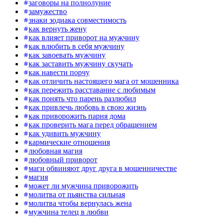
заговоры на полнолуние
замужество
знаки зодиака совместимость
как вернуть жену
как влияет приворот на мужчину
как влюбить в себя мужчину
как завоевать мужчину
как заставить мужчину скучать
как навести порчу
как отличить настоящего мага от мошенника
как пережить расставание с любимым
как понять что парень разлюбил
как привлечь любовь в свою жизнь
как приворожить парня дома
как проверить мага перед обращением
как удивить мужчину
кармические отношения
любовная магия
любовный приворот
маги обвиняют друг друга в мошенничестве
магия
может ли мужчина приворожить
молитва от пьянства сильная
молитва чтобы вернулась жена
мужчина телец в любви