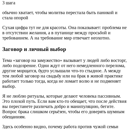
3 шага
обычно хватает, чтобы молитва перестала быть паникой и
стала опорой
Сухая цифра тут не для красоты. Она показывает: проблема не
в отсутствии желания, а в путанице между просьбой и
требованием. А на требование мир отвечает неохотно.
Заговор и личный выбор
Тема «заговор на замужество» вызывает у людей либо восторг,
либо подозрение. Одни ждут от него немедленного перелома,
другие морщатся, будто услышали что-то стыдное. А между
тем любой заговор на свадьбу или на брак в живой практике
работает только тогда, когда не ломает волю и не подменяет
выбор.
Я не люблю ритуалы, которые делают человека пассивным.
Это плохой путь. Если вам кто-то обещает, что после действия
вы перестанете различать добро и манипуляцию, бегите.
Вопрос брака слишком серьёзен, чтобы его доверять шумным
обещаниям.
Здесь особенно видно, почему работа против чужой семьи