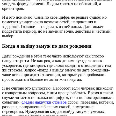
увидеть форму времени. Людям хочется не обещаний, а
ориентиров.
И я это понимаю. Сама по себе цифра не решает судьбу, но
помогает увидеть окно возможностей, напряжения и
задержки. Главное — не делать из неё идола. Дата может
подсветить период, но не заменит волю, действия и честный
выбор.
Когда я выйду замуж по дате рождения
Даты рождения в этой теме часто используют как способ
нащупать ритм. Не как рок, а как динамику: где человек
ускоряется, где замирает, где снова входит в отношения с тем
же страхом. Запрос «когда я выйду замуж по дате рождения»
чаще всего приходит от женщин, которые уже пробовали
просто ждать и больше не хотят жить наугад.
Я не считаю это глупостью. Наоборот: если человек приходит
с конкретным вопросом, с ним проще работать. Время в таком
случае читается не только по цифрам, но и по повторяющимся
событиям:
следам накрутки отзывов
ссоры, переезды, встречи,
разрывы, возвращение бывших связей, внутренние
перевороты. Нумерология когда я выйду замуж в умелых