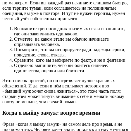
по маркерам. Если вы каждый раз начинаете слишком быстро,
если терпите туман, если соглашаетесь на половинчатые
обещания, вы уже в повторе. И тут не нужен героизм, нужен
честный учёт собственных привычек.
Вспомните три последних значимых связи и запишите,
где они закончились одинаково.
Отметьте, на каком этапе вы обычно начинаете
оправдывать человека.
Посмотрите, что вы игнорируете ради надежды: сроки,
поведение, слова, отказы.
Сравните, кого вы выбираете по факту, а не в фантазии.
Отдельно выпишите, чего вы боитесь сильнее:
одиночества, оценки или близости.
Этот список простой, но он отрезвляет лучше красивых
объяснений. И да, если в нём всплывает история про
«бывший муж хочет снова жениться», это тоже часть поля:
старый узел может тянуть внимание к себе и мешать новому
союзу не меньше, чем свежий роман.
Когда я выйду замуж: вопрос времени
Фраза «когда я выйду замуж» на самом деле про время, а не
про романтику. Человек хочет знать, осталось ли ему мучиться