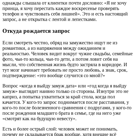
однажды слышала от клиентки почти дословно: «Я не хочу
принца, я хочу перестать каждое воскресенье проверять
телефон и чувствовать себя лишней». Это и есть настоящий
запрос, а не открытка с лентой и лепестками.
Откуда рождается запрос
Если смотреть честно, обряд на замужество ищут не из
романтики, а из напряжения между ожиданием и
реальностью. Человек видит вокруг чужие свадьбы, семейные
фото, чьи-то кольца, чьи-то дети, а потом ловит себя на
мысли, что собственная жизнь будто застряла в коридоре. И
тут мозг начинает требовать не просто любовь, а знак, срок,
подтверждение: «это вообще случится со мной?»
Вопрос «когда я выйду замуж дата» или «год когда я выйду
замуж» выглядит наивно только со стороны. Изнутри это не
каприз, а попытка ухватиться за край стола, когда пол
качается. У кого-то запрос поднимается после расставания, у
кого-то после болезненного сравнения с подругами, у кого-то
после рождения младшего брата в семье, где на него уже
«смотрят как на будущую невесту».
Есть и более острый слой: человек может не понимать,
почему не складывается брак вообще, хотя внешне всё