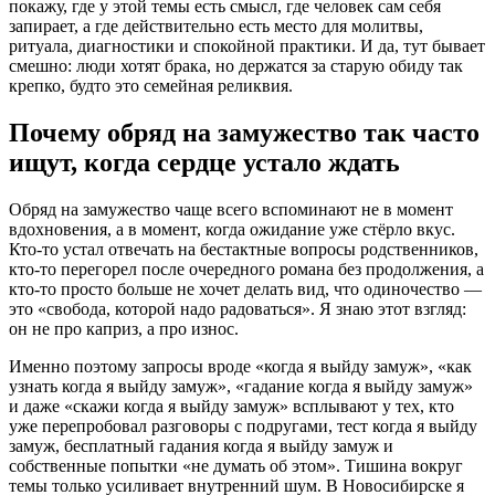
покажу, где у этой темы есть смысл, где человек сам себя
запирает, а где действительно есть место для молитвы,
ритуала, диагностики и спокойной практики. И да, тут бывает
смешно: люди хотят брака, но держатся за старую обиду так
крепко, будто это семейная реликвия.
Почему обряд на замужество так часто
ищут, когда сердце устало ждать
Обряд на замужество чаще всего вспоминают не в момент
вдохновения, а в момент, когда ожидание уже стёрло вкус.
Кто-то устал отвечать на бестактные вопросы родственников,
кто-то перегорел после очередного романа без продолжения, а
кто-то просто больше не хочет делать вид, что одиночество —
это «свобода, которой надо радоваться». Я знаю этот взгляд:
он не про каприз, а про износ.
Именно поэтому запросы вроде «когда я выйду замуж», «как
узнать когда я выйду замуж», «гадание когда я выйду замуж»
и даже «скажи когда я выйду замуж» всплывают у тех, кто
уже перепробовал разговоры с подругами, тест когда я выйду
замуж, бесплатный гадания когда я выйду замуж и
собственные попытки «не думать об этом». Тишина вокруг
темы только усиливает внутренний шум. В Новосибирске я