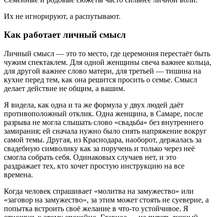
Их не игнорируют, а распутывают.
Как работает личный смысл
Личный смысл — это то место, где церемония перестаёт быть
чужим спектаклем. Для одной женщины свеча важнее кольца,
для другой важнее слово матери, для третьей — тишина на
кухне перед тем, как она решится просить о семье. Смысл
делает действие не общим, а вашим.
Я видела, как одна и та же формула у двух людей даёт
противоположный отклик. Одна женщина, в Самаре, после
разрыва не могла слышать слово «свадьба» без внутреннего
замирания; ей сначала нужно было снять напряжение вокруг
самой темы. Другая, из Краснодара, наоборот, держалась за
свадебную символику как за поручень и только через неё
смогла собрать себя. Одинаковых случаев нет, и это
раздражает тех, кто хочет простую инструкцию на все
времена.
Когда человек спрашивает «молитва на замужество» или
«заговор на замужество», за этим может стоять не суеверие, а
попытка встроить своё желание в что-то устойчивое. Я