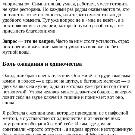
«нормально». Симпатичная, умная, работает, умеет готовить
не хуже ресторана. Но каждый раз рядом оказываются те, кто
не тянет на ответственность, или те, кто нужен только до
удобного момента. Тут уже вопрос не в «мне не везёт», а в
повторяющемся сценарии, который нужно разобрать, а не
присыпать благовониями.
Запрос — это не каприз.
Часто за ним стоят усталость, страх
повторения и желание наконец увидеть свою жизнь без
мутной воды.
Боль ожидания и одиночества
Ожидание брака очень телесное. Оно живёт в груди тяжёлым
комом, в голосе — в срыве на шутку, в бытовых мелочах — в
двух чашках на кухне, одна из которых уже третий год стоит
нетронутой. Утром человек может держаться бодро, а вечером
ловит себя на звуке ключей в тишине и понимает: вот оно,
снова.
Я работала с женщинами, которые приходили не с пафосной
мечтой, а с усталостью от одиночества и от бесконечных
внутренних обещаний самой себе. И там, где другие
советовали «просто отпусти», я видела другое: неотпущенную
боль, которую нельзя замазать словами. В Москве одна