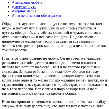
талисман любви
хочу вернуть
черная магия
что делать если обманул маг
Обряд на замужество часто ищут не потому, что «не хватает
чуда», а потому что внутри уже накопилась усталость от
пустых обещаний, случайных свиданий и чужих советов в
духе «расслабься — и всё само придёт». На деле именно
напряжённое ожидание часто и держит дверь закрытой:
человек смотрит на срок как на приговор, а не как на поле для
точной работы.
И да, этот ответ обычно не любят. Он не греет, не украшает
реальность, не обещает, что после одной свечи и одного
шёпота всё встанет на место. Но я и не торгую красивыми
сказками. За годы работы я провела 400+ обрядов на тему
брака и ожидания семьи, и почти в каждом случае сначала
всплывало одно и то же: не только желание выйти замуж, но и
страх ошибиться, страх остаться одной, страх снова вложиться
не в того человека. Вот с этим и надо разбираться, а не с
витриной под названием «свадебные обряды».
Если вы пришли за точным ответом на вопрос «когда я выйду
замуж», я не буду делать вид, что дата падает с потолка. Зато