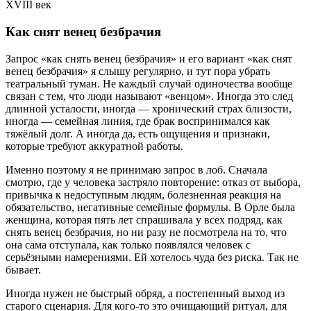
XVIII век
Как снят венец безбрачия
Запрос «как снять венец безбрачия» и его вариант «как снят
венец безбрачия» я слышу регулярно, и тут пора убрать
театральный туман. Не каждый случай одиночества вообще
связан с тем, что люди называют «венцом». Иногда это след
длинной усталости, иногда — хронический страх близости,
иногда — семейная линия, где брак воспринимался как
тяжёлый долг. А иногда да, есть ощущения и признаки,
которые требуют аккуратной работы.
Именно поэтому я не принимаю запрос в лоб. Сначала
смотрю, где у человека застряло повторение: отказ от выбора,
привычка к недоступным людям, болезненная реакция на
обязательство, негативные семейные формулы. В Орле была
женщина, которая пять лет спрашивала у всех подряд, как
снять венец безбрачия, но ни разу не посмотрела на то, что
она сама отступала, как только появлялся человек с
серьёзными намерениями. Ей хотелось чуда без риска. Так не
бывает.
Иногда нужен не быстрый обряд, а постепенный выход из
старого сценария. Для кого-то это очищающий ритуал, для