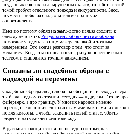
неудачных союзов или нарушенных клятв, то работа с этой
темой требует отдельного подхода и аккуратности. Здесь
неуместна лобовая сила; она только поднимает
сопротивление.
Именно поэтому обряд на замужество нельзя сводить к
одному действию.
Ритуалы на любовь без самообмана
помогают увидеть разницу между спешкой и точным
намерением. Это всегда разговор с тем, что стоит за
желанием. Когда эта основа понята, ритуал перестаёт быть
театром и становится точным движением.
Связаны ли свадебные обряды с
надеждой на перемены
Свадебные обряды люди любят за обещание перехода: вчера
ты была в одном состоянии, сегодня — в другом. Это не про
фейерверк, а про границу. У многих народов именно
переходные действия считались самыми важными: их делали
не для красоты, а чтобы закрепить новый статус, убрать
разрыв и дать жизни понятный ход.
В русской традиции это хорошо видно по тому, как
выстраивались свадебные обряды: хлеб, полотенце, обход,