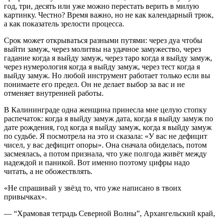
год, три, десять или уже можно перестать верить в милую
картинку. Честно? Время важно, но не как календарный трюк,
а как показатель зрелости процесса.
Срок может открываться разными путями: через дуа чтобы
выйти замуж, через молитвы на удачное замужество, через
гадание когда я выйду замуж, через таро когда я выйду замуж,
через нумерология когда я выйду замуж, через тест когда я
выйду замуж. Но любой инструмент работает только если вы
понимаете его предел. Он не делает выбор за вас и не
отменяет внутренней работы.
В Калининграде одна женщина принесла мне целую стопку
распечаток: когда я выйду замуж дата, когда я выйду замуж по
дате рождения, год когда я выйду замуж, когда я выйду замуж
по судьбе. Я посмотрела на это и сказала: «У вас не дефицит
чисел, у вас дефицит опоры». Она сначала обиделась, потом
засмеялась, а потом признала, что уже полгода живёт между
надеждой и паникой. Вот именно поэтому цифры надо
читать, а не обожествлять.
«Не спрашивай у звёзд то, что уже написано в твоих
привычках».
— “Храмовая тетрадь Северной Волны”, Архангельский край,