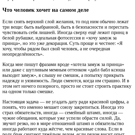
Что человек хочет на самом деле
Если снять верхний слой желания, то под ним обычно лежат
три вещи: быть выбранной, быть в безопасности и перестать
чувствовать себя лишней. Иногда сверху ещё лежит принц в
белой рубашке, идеальная фотосессия и «хочу замуж за
принца», но это уже декорация. Суть проще и честнее: «Я
хочу, чтобы рядом был свой человек, а не очередная
неопределённость».
Когда мне пишут фразами вроде «хотела замуж за принца»
или даже с шутливым мемным оттенком «дабл бабл ксюша
выходит замуж», я слышу не смешок, а попытку прикрыть
надежду и уязвимость. Люди смеются, когда им страшно. И в
этом нет ничего позорного, просто не стоит строить практику
на одном только смешке.
Настоящая задача — не угадать дату ради красивой цифры, а
понять, что именно мешает союзу закрепиться. Иногда это
страх обязательств, иногда — семейный штамп, иногда —
чужие обещания, которые уже успели обрасти силой. Да,
звучит резко, но в мире отношений штамп и обязательство
иногда работают куда жёстче, чем красивые слова. Если в
роду брак считают тяжёлым делом, если рядом висит опыт