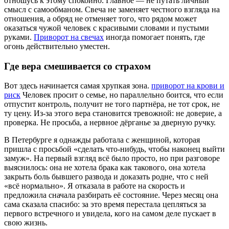
отношусь к этому спокойно. Главное — не путать личный
смысл с самообманом. Свеча не заменяет честного взгляда на
отношения, а обряд не отменяет того, что рядом может
оказаться чужой человек с красивыми словами и пустыми
руками.
Приворот на свечах
иногда помогает понять, где
огонь действительно уместен.
Где вера смешивается со страхом
Вот здесь начинается самая хрупкая зона.
приворот на крови и
риск
Человек просит о семье, но параллельно боится, что если
отпустит контроль, получит не того партнёра, не тот срок, не
ту цену. Из-за этого вера становится тревожной: не доверие, а
проверка. Не просьба, а нервное дёрганье за дверную ручку.
В Петербурге я однажды работала с женщиной, которая
пришла с просьбой «сделать что-нибудь, чтобы наконец выйти
замуж». На первый взгляд всё было просто, но при разговоре
выяснилось: она не хотела брака как такового, она хотела
закрыть боль бывшего развода и доказать родне, что с ней
«всё нормально». Я отказала в работе на скорость и
предложила сначала разбирать её состояние. Через месяц она
сама сказала спасибо: за это время перестала цепляться за
первого встречного и увидела, кого на самом деле пускает в
свою жизнь.