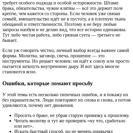
требует особого подхода и особой осторожности. Штамп
брака, обязательства, чужие клятвы — всё это держит поле
крепче, чем кажется со стороны. Если человек уже связан
семьёй, вмешательство идёт не в пустоту, а в плотную ткань
обещаний и ответственности. Поэтому я не беру любые
запросы наобум и не делаю вид, что все истории одинаковы.
Тут либо чистая работа, либо грязная суета — третьего не
бывает.
Если уж говорить честно, личный выбор всегда важнее самой
формы. Молитва, заговор, свеча, прошение — это
инструменты. Но решает человек: он идёт к союзу или просто
пытается заткнуть внутреннюю дыру. И вот здесь многое
становится ясно.
Ошибки, которые ломают просьбу
У этой темы есть несколько типичных ошибок, и я покажу их
без украшательств. Люди повторяют их снова и снова, а потом
удивляются, почему нет движения.
Просить о браке, не убрав старую привязку к прошлому.
Читать молитву и тут же проверять «ну что, сработало
или нет».
Искать быстрый способ, но не менять привычку