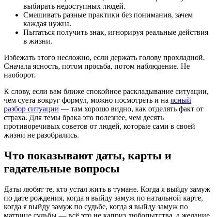
выбирать недоступных людей.
Смешивать разные практики без понимания, зачем
каждая нужна.
Пытаться получить знак, игнорируя реальные действия
в жизни.
Избежать этого несложно, если держать голову прохладной.
Сначала ясность, потом просьба, потом наблюдение. Не
наоборот.
К слову, если вам ближе спокойное раскладывание ситуации,
чем суета вокруг формул, можно посмотреть и на
ясный
разбор ситуации
— там хорошо видно, как отделять факт от
страха. Для темы брака это полезнее, чем десять
противоречивых советов от людей, которые сами в своей
жизни не разобрались.
Что показывают даты, карты и
гадательные вопросы
Даты любят те, кто устал жить в тумане. Когда я выйду замуж
по дате рождения, когда я выйду замуж по натальной карте,
когда я выйду замуж по судьбе, когда я выйду замуж по
матрице судьбы — всё это не каприз любопытства, а желание