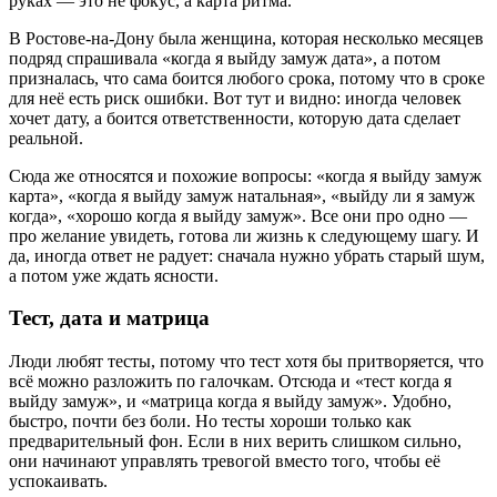
руках — это не фокус, а карта ритма.
В Ростове-на-Дону была женщина, которая несколько месяцев
подряд спрашивала «когда я выйду замуж дата», а потом
призналась, что сама боится любого срока, потому что в сроке
для неё есть риск ошибки. Вот тут и видно: иногда человек
хочет дату, а боится ответственности, которую дата сделает
реальной.
Сюда же относятся и похожие вопросы: «когда я выйду замуж
карта», «когда я выйду замуж натальная», «выйду ли я замуж
когда», «хорошо когда я выйду замуж». Все они про одно —
про желание увидеть, готова ли жизнь к следующему шагу. И
да, иногда ответ не радует: сначала нужно убрать старый шум,
а потом уже ждать ясности.
Тест, дата и матрица
Люди любят тесты, потому что тест хотя бы притворяется, что
всё можно разложить по галочкам. Отсюда и «тест когда я
выйду замуж», и «матрица когда я выйду замуж». Удобно,
быстро, почти без боли. Но тесты хороши только как
предварительный фон. Если в них верить слишком сильно,
они начинают управлять тревогой вместо того, чтобы её
успокаивать.