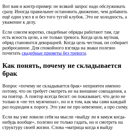
Вот вам и контр-пример: не всякий запрос надо обслуживать
сразу. Иногда правильнее остановить движение, чем добавить
ещё один узел в и без того тугой клубок. Это не холодность, а
уважение к делу.
Если совсем коротко, свадебные обряды работают там, где
есть ясность цели, а не только тревога. Когда цель мутная,
обряд становится декорацией. Когда цель честная, он собирает
разбросанное. Для спокойного взгляда на знаки полезно
почитать
свадебные приметы без тревоги
.
Как понять, почему не складывается
брак
Вопрос «почему не складывается брак» неприятен именно
потому, что он требует смотреть не на внешние совпадения, а
на повтор. А повтор всегда бесит: он показывает, что дело не
только в «не тех мужчинах», но и в том, как мы сами каждый
раз подходим к порогу. Это уже не про невезение, а про схему.
Если вы уже ловили себя на мысли «выйду ли я замуж когда-
нибудь вообще», полезно не только гадать, но и смотреть на
структуру своей жизни. Слова «матрица когда я выйду