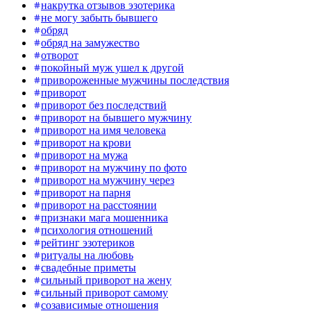
накрутка отзывов эзотерика
не могу забыть бывшего
обряд
обряд на замужество
отворот
покойный муж ушел к другой
привороженные мужчины последствия
приворот
приворот без последствий
приворот на бывшего мужчину
приворот на имя человека
приворот на крови
приворот на мужа
приворот на мужчину по фото
приворот на мужчину через
приворот на парня
приворот на расстоянии
признаки мага мошенника
психология отношений
рейтинг эзотериков
ритуалы на любовь
свадебные приметы
сильный приворот на жену
сильный приворот самому
созависимые отношения