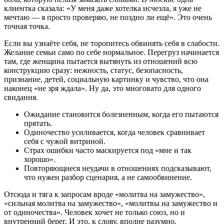
клиентка сказала: «У меня даже хотелка исчезла, я уже не
мечтаю — я просто проверяю, не поздно ли ещё». Это очень
точная точка.
Если вы узнаёте себя, не торопитесь обвинять себя в слабости.
Желание семьи само по себе нормальное. Перегруз начинается
там, где женщина пытается вытянуть из отношений всю
конструкцию сразу: нежность, статус, безопасность,
признание, детей, социальную картинку и чувство, что она
наконец «не зря ждала». Ну да, это многовато для одного
свидания.
Ожидание становится болезненным, когда его пытаются
прятать.
Одиночество усиливается, когда человек сравнивает
себя с чужой витриной.
Страх ошибки часто маскируется под «мне и так
хорошо».
Повторяющиеся неудачи в отношениях подсказывают,
что нужен разбор сценария, а не самообвинение.
Отсюда и тяга к запросам вроде «молитва на замужество»,
«сильная молитва на замужество», «молитвы на замужество и
от одиночества». Человек хочет не только союз, но и
внутренний берег. И это, к слову, вполне разумно.