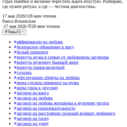
страх ошибки и желание перестать ждать впустую. Разбираю,
где нужен ритуал, а где — честная диагностика.
17 мая 2026
28
мин чтения
Раиса Ильинская
·
17 мая 2026
·
28
мин чтения
Темы
71
аффирмации на любовь
безопасное обращение к магу
белый приворот
вернуть мужа в семью от любовницы заговоры
вернуть мужчину бывшей жене
вернуть парня молитвой
гадалка
действующие обряды на любовь
жена сделала приворот на мужа
жена ушла к другому
заговор на врага
заговор на любовь
заговор на любовь женщины к мужчине читать
заговор на привлекательность
заговор на расстоянии сильный возврат любимого
заговор на тоску
заговор на удачу