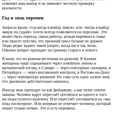
отменяет ваш выбор и не заменяет честную проверку
реальности.
Год и знак перемен
Запросы вроде «год когда я выйду замуж» или «когда я выйду
замуж по судьбе» почти всегда появляются на переломе. Это
может быть переезд, смена работы, резкая перемена в семье
или просто чувство, что прежний цикл больше не держит.
Люди редко задают такой вопрос, когда им и так легко.
Обычно вопрос приходит на границе старого и нового.
Я вижу это по разным регионам по-разному. В Казани
женщины чаще спрашивают через семейную линию и
материнский взгляд, в Самаре — через повторные сценарии, в
Петербурге — через внутренний контроль, в Ростове-на-Дону
— через температуру решения. Но сама суть одна: нужен знак,
что движение действительно началось.
Иногда знак приходит не как фейерверк, а как тихое снятие
зажима. Человек вдруг перестаёт цепляться за одного и того
же недоступного мужчину. Или перестаёт соглашаться на «мы
пока посмотрим». Или впервые не отвечает человеку, который
пишет только ночью. Это и есть перемена.