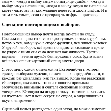
замуж», «когда я выйду замуж по матрице судьбы», «когда я
выйду замуж натальная», «когда я выйду замуж по натальной
карте» часто звучат как желание перевести хаос в цифры. И в
этом есть смысл, если не превращать цифры в приговор.
Сценарии повторяющихся выборов
Повторяющийся выбор почти всегда заметен по следу.
Сначала женщина тянется к недоступным, потом к удобным,
потом к тем, кому нужна скорее функция, чем живой человек.
У другой, наоборот, всё время попадаются сильные и яркие,
но рядом с ними она сама исчезает как личность. Третий
вариант — вечная дружба без перехода в союз, будто жизнь
всё время ставит картонный стенд вместо двери.
Я работала с одной клиенткой из Екатеринбурга, которая
трижды выбирала мужчин, не желавших определённости, и
каждый раз удивлялась, как так вышло. Когда мы разложили
её историю, оказалось, что она с юности привыкла
заслуживать внимание и считала спокойный интерес
«неярким». Её тянуло на искру, потому что тишина казалась
ей пустотой. Вот и весь секрет: не судьба, а закрепившийся
вкус к напряжению.
Сценарий нельзя разглядеть в один заход, но можно заметить