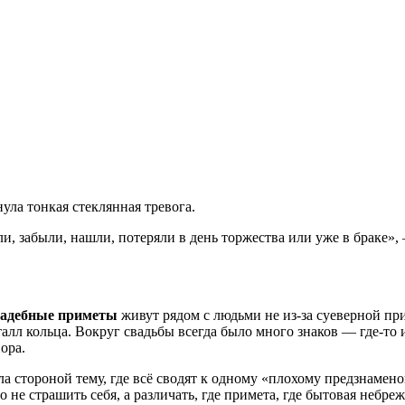
ула тонкая стеклянная тревога.
ли, забыли, нашли, потеряли в день торжества или уже в браке»,
вадебные приметы
живут рядом с людьми не из-за суеверной прив
лл кольца. Вокруг свадьбы всегда было много знаков — где-то их
ора.
ла стороной тему, где всё сводят к одному «плохому предзнамено
не страшить себя, а различать, где примета, где бытовая небреж