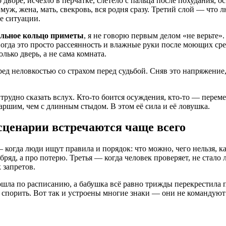
дворе, исчезло в перчатке, слетело с пальца после похудания, 
муж, жена, мать, свекровь, вся родня сразу. Третий слой — что 
е ситуации.
альное кольцо приметы
, я не говорю первым делом «не верьте»
ногда это просто рассеянность и влажные руки после моющих сре
лько дверь, а не сама комната.
ед неловкостью со страхом перед судьбой. Сняв это напряжение,
 трудно сказать вслух. Кто-то боится осуждения, кто-то — перем
таршим, чем с длинным стыдом. В этом её сила и её ловушка.
сценарии встречаются чаще всего
когда люди ищут правила и порядок: что можно, чего нельзя, как
 обряд, а про потерю. Третья — когда человек проверяет, не ста
 запретов.
ошла по расписанию, а бабушка всё равно трижды перекрестила п
 спорить. Вот так и устроены многие знаки — они не командуют