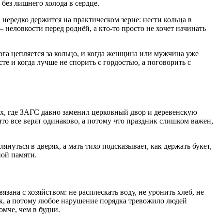
 без лишнего холода в сердце.
 нередко держится на практическом зерне: нести кольца в
— неловкости перед роднёй, а кто-то просто не хочет начинать
вога цепляется за кольцо, и когда женщина или мужчина уже
е и когда лучше не спорить с гордостью, а поговорить с
ах, где ЗАГС давно заменил церковный двор и деревенскую
что все верят одинаково, а потому что праздник слишком важен,
януться в дверях, а мать тихо подсказывает, как держать букет,
ной памяти.
язана с хозяйством: не расплескать воду, не уронить хлеб, не
ок, а потому любое нарушение порядка тревожило людей
омче, чем в будни.