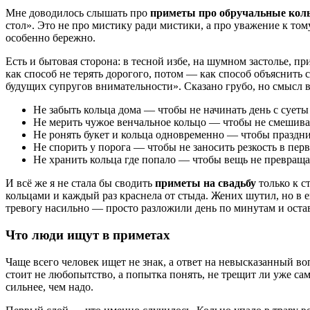
Мне доводилось слышать про
приметы про обручальные кол
стол». Это не про мистику ради мистики, а про уважение к тому
особенно бережно.
Есть и бытовая сторона: в тесной избе, на шумном застолье, п
как способ не терять дорогого, потом — как способ объяснить 
будущих супругов внимательности». Сказано грубо, но смысл 
Не забыть кольца дома — чтобы не начинать день с суеты
Не мерить чужое венчальное кольцо — чтобы не смешива
Не ронять букет и кольца одновременно — чтобы праздник
Не спорить у порога — чтобы не заносить резкость в пер
Не хранить кольца где попало — чтобы вещь не превраща
И всё же я не стала бы сводить
приметы на свадьбу
только к с
кольцами и каждый раз краснела от стыда. Жених шутил, но в е
тревогу насильно — просто разложили день по минутам и остав
Что люди ищут в приметах
Чаще всего человек ищет не знак, а ответ на невысказанный во
стоит не любопытство, а попытка понять, не трещит ли уже сам
сильнее, чем надо.