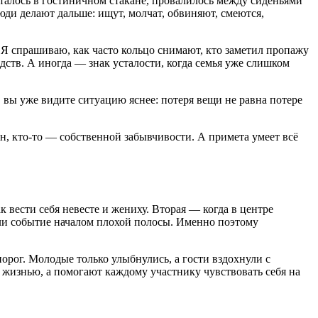
осталось в гостиничном стакане, провалилось между сиденьями
люди делают дальше: ищут, молчат, обвиняют, смеются,
. Я спрашиваю, как часто кольцо снимают, кто заметил пропажу
дств. А иногда — знак усталости, когда семья уже слишком
 вы уже видите ситуацию яснее: потеря вещи не равна потере
ен, кто-то — собственной забывчивости. А примета умеет всё
 вести себя невесте и жениху. Вторая — когда в центре
ло ли событие началом плохой полосы. Именно поэтому
орог. Молодые только улыбнулись, а гости вздохнули с
 жизнью, а помогают каждому участнику чувствовать себя на