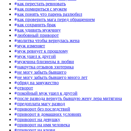
как перестать ревновать
как помириться с мужем
как понять что парень разлюбил
как проверить мага перед обращением
как сохранить брак
как удивить мужчину
любовный приворот
молитва чтобы вернулась жена
муж изменяет
муж ревнует к прошлому
муж ушел к другой
мужчина близнецы в любви
накрутка отзывов эзотерика
не могу забыть бывшего
не могу забыть бывшего много лет
обряд на замужество
отворот
покойный муж ушел к другой
после развода вернуть бывшую жену лера митягина
предоплата магу развод
приворот без последствий
приворот в домашних условиях
приворот на девушку
приворот на имя человека
приворот на крови