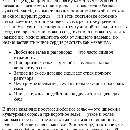
Есть и ещё одна причина: человеку кажется, что если есть
название, значит есть и контроль. На полке стоит банка с
сушёной мятой, в комнате пахнет лимонной коркой и воском,
за окном шуршит дождь — и в этой обстановке особенно
легко поверить, что правильная смесь решит внутренний
разлад. Но чувства не подчиняются кухонной логике, и здесь я
всегда говорю честно: можно создать символ, можно усилить
намерение, можно защитить себя от лишнего надрыва, но
нельзя заставить живое сердце работать как механизм.
Любовное зелье в разговорах — это часто символ
нужности.
Приворотное зелье — уже образ вмешательства в
конкретную связь.
Запрос на смесь нередко скрывает страх прямого
разговора.
Чем громче обещание, тем тщательнее стоит проверять
смысл.
Иногда нужнее не действие на другого, а защита для
себя.
В итоге различие простое: любовное зелье — это широкий
культурный образ, а приворотное зелье — узкое и более
напряжённое название для той же фантазии о влиянии на
чувства. И если первое чаще живёт в легенде, то второе уже
тянет за собой вопрос о границах, цене и последствиях. Я