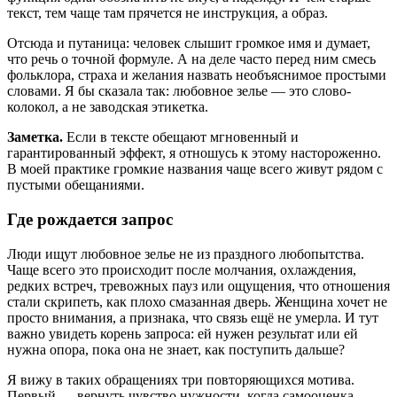
текст, тем чаще там прячется не инструкция, а образ.
Отсюда и путаница: человек слышит громкое имя и думает,
что речь о точной формуле. А на деле часто перед ним смесь
фольклора, страха и желания назвать необъяснимое простыми
словами. Я бы сказала так: любовное зелье — это слово-
колокол, а не заводская этикетка.
Заметка.
Если в тексте обещают мгновенный и
гарантированный эффект, я отношусь к этому настороженно.
В моей практике громкие названия чаще всего живут рядом с
пустыми обещаниями.
Где рождается запрос
Люди ищут любовное зелье не из праздного любопытства.
Чаще всего это происходит после молчания, охлаждения,
редких встреч, тревожных пауз или ощущения, что отношения
стали скрипеть, как плохо смазанная дверь. Женщина хочет не
просто внимания, а признака, что связь ещё не умерла. И тут
важно увидеть корень запроса: ей нужен результат или ей
нужна опора, пока она не знает, как поступить дальше?
Я вижу в таких обращениях три повторяющихся мотива.
Первый — вернуть чувство нужности, когда самооценка