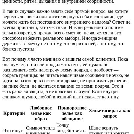
ценности, ритма, дыхания и внутренней собранности.
В таких случаях важно задать себе прямой вопрос: вы хотите
вернуть человека или хотите вернуть себя в состояние, где
можете жить без постоянного внутреннего надлома? Ответ не
всегда приятный, зато честный. И если речь идёт о поиске
зелья возврата, я прежде всего смотрю, не является ли это
способом избежать реального выбора. Иногда женщина
держится за мечту не потому, что верит в неё, а потому, что
боится пустоты.
Вот почему я часто начинаю с защиты самой клиентки. Пока
она думает, стоит ли продолжать путь, ей нужно не
распахивать себя навстречу всему подряд, а наоборот —
собрать границы: не читать навязчивые сообщения ночью, не
идти на разговор в состоянии дрожи, не принимать решения
на пике боли, не делиться планами со всеми подряд. Это и
есть рабочая защита, а не красивый лозунг. Если внутри
слишком шумно, любой внешний шаг искажает картину.
Любовное
Приворотное
Зелье возврата как
Критерий
зелье как
зелье как
запрос
образ
обещание
Точку
Символ тепла
Шанс вернуть
Что ищут
воздействия на
и внимания
отклик или контакт