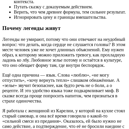
контекста.
Путать сказку с доказуемым действием.
Верить, что чем древнее формула, тем сильнее результат.
Игнорировать цену и границы вмешательства.
Почему легенды живут
Легенды не умирают, потому что они отвечают на неудобный
вопрос: что делать, когда сердце не слушается головы? В этом
месте человек уже не хочет длинных объяснений. Ему нужен
образ, к которому можно приложить тревогу, как прохладную
ладонь ко лбу. Любовное зелье потому и остаётся в культуре,
что оно обещает форму там, где внутри беспорядок.
Ещё одна причина — язык. Слова «люблю», «не могу
отпустить», «хочу вернуть тепло» слишком обнажённые. А
«зелье» звучит безопаснее, как будто речь не о боли, а о
рецепте. И это удобство языка тоже подкармливает миф. В
сказке всегда проще попросить напиток, чем признаться в
страхе одиночества.
Я работала с женщиной из Карелии, у которой на кухне стоял
старый самовар, и она всё время говорила о какой-то
«сильной смеси из предания». Оказалось, ей было нужно не
само действие, а подтверждение, что её не бросили наедине с