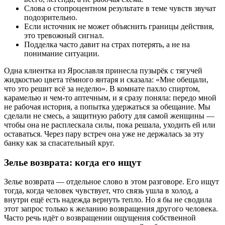
Слова о стопроцентном результате в теме чувств звучат
подозрительно.
Если источник не может объяснить границы действия,
это тревожный сигнал.
Подделка часто давит на страх потерять, а не на
понимание ситуации.
Одна клиентка из Ярославля принесла пузырёк с тягучей
жидкостью цвета тёмного янтаря и сказала: «Мне обещали,
что это решит всё за неделю». В комнате пахло спиртом,
карамелью и чем-то аптечным, и я сразу поняла: передо мной
не рабочая история, а попытка удержаться за обещание. Мы
сделали не смесь, а защитную работу для самой женщины —
чтобы она не расплескала силы, пока решала, уходить ей или
оставаться. Через пару встреч она уже не держалась за эту
банку как за спасательный круг.
Зелье возврата: когда его ищут
Зелье возврата — отдельное слово в этом разговоре. Его ищут
тогда, когда человек чувствует, что связь ушла в холод, а
внутри ещё есть надежда вернуть тепло. Но я бы не сводила
этот запрос только к желанию возвращения другого человека.
Часто речь идёт о возвращении ощущения собственной