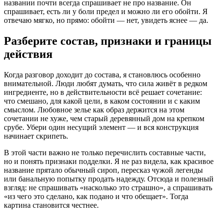
названии почти всегда спрашивает не про название. Он
спрашивает, есть ли у боли предел и можно ли его обойти. Я
отвечаю мягко, но прямо: обойти — нет, увидеть яснее — да.
Разберите состав, признаки и границы
действия
Когда разговор доходит до состава, я становлюсь особенно
внимательной. Люди любят думать, что сила живёт в редком
ингредиенте, но в действительности всё решает сочетание:
что смешано, для какой цели, в каком состоянии и с каким
смыслом. Любовное зелье как образ держится на этом
сочетании не хуже, чем старый деревянный дом на крепком
срубе. Убери один несущий элемент — и вся конструкция
начинает скрипеть.
В этой части важно не только перечислить составные части,
но и понять признаки подделки. Я не раз видела, как красивое
название прятало обычный сироп, пересказ чужой легенды
или банальную попытку продать надежду. Отсюда и полезный
взгляд: не спрашивать «насколько это страшно», а спрашивать
«из чего это сделано, как подано и что обещает». Тогда
картина становится честнее.