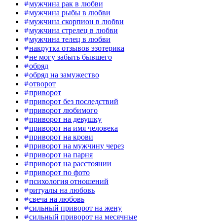
мужчина рак в любви
мужчина рыбы в любви
мужчина скорпион в любви
мужчина стрелец в любви
мужчина телец в любви
накрутка отзывов эзотерика
не могу забыть бывшего
обряд
обряд на замужество
отворот
приворот
приворот без последствий
приворот любимого
приворот на девушку
приворот на имя человека
приворот на крови
приворот на мужчину через
приворот на парня
приворот на расстоянии
приворот по фото
психология отношений
ритуалы на любовь
свеча на любовь
сильный приворот на жену
сильный приворот на месячные