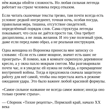
нём жажды обойти сложность. Но любая сильная легенда
работает на страхе человека перед отказом.
Если читать сказочные тексты трезво, там почти всегда есть
условие: редкий ингредиент, точная ночь, особая посуда,
правильная мера, тишина, отсутствие свидетелей,
определённый порядок слов. Сама структура легенды
показывает, что сила не даётся просто так. Она требует
дисциплины, а не лишь желания. И это уже полезный урок,
даже если перед нами образ, а не реальная инструкция.
Одна женщина из Воронежа принесла мне записку со
словами: «Если есть самое мощное, значит есть шанс не
проиграть». Я помню, как в комнате скрипнуло деревянное
кресло, а у окна пахло мокрым снегом. Мы разговаривали
почти час, и я увидела: ей нужна не победа, а прекращение
внутренней войны. Тогда я предложила сначала защитную
работу для неё самой, чтобы она перестала жить в режиме
ожидания удара. Это было важнее любой красивой формулы.
«Самое сильное название не всегда самое живое; иногда оно
только громче страха».
— Сборник «Тихие рецепты», Пермский край, начало XX
века