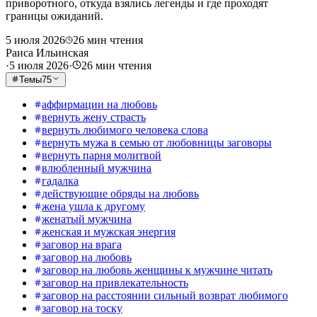
приворотного, откуда взялись легенды и где проходят
границы ожиданий.
5 июля 2026
26
мин чтения
Раиса Ильинская
·
5 июля 2026
·
26
мин чтения
Темы
75
аффирмации на любовь
вернуть жену страсть
вернуть любимого человека слова
вернуть мужа в семью от любовницы заговоры
вернуть парня молитвой
влюбленный мужчина
гадалка
действующие обряды на любовь
жена ушла к другому
женатый мужчина
женская и мужская энергия
заговор на врага
заговор на любовь
заговор на любовь женщины к мужчине читать
заговор на привлекательность
заговор на расстоянии сильный возврат любимого
заговор на тоску