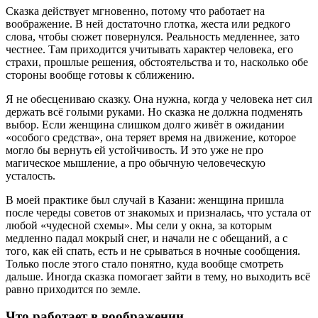
Сказка действует мгновенно, потому что работает на
воображение. В ней достаточно глотка, жеста или редкого
слова, чтобы сюжет повернулся. Реальность медленнее, зато
честнее. Там приходится учитывать характер человека, его
страхи, прошлые решения, обстоятельства и то, насколько обе
стороны вообще готовы к сближению.
Я не обесцениваю сказку. Она нужна, когда у человека нет сил
держать всё голыми руками. Но сказка не должна подменять
выбор. Если женщина слишком долго живёт в ожидании
«особого средства», она теряет время на движение, которое
могло бы вернуть ей устойчивость. И это уже не про
магическое мышление, а про обычную человеческую
усталость.
В моей практике был случай в Казани: женщина пришла
после череды советов от знакомых и призналась, что устала от
любой «чудесной схемы». Мы сели у окна, за которым
медленно падал мокрый снег, и начали не с обещаний, а с
того, как ей спать, есть и не срываться в ночные сообщения.
Только после этого стало понятно, куда вообще смотреть
дальше. Иногда сказка помогает зайти в тему, но выходить всё
равно приходится по земле.
Что работает в воображении