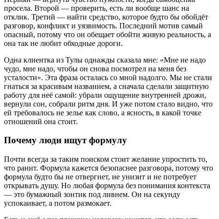
просела. Второй — проверить, есть ли вообще шанс на
отклик. Третий — найти средство, которое будто бы обойдёт
разговор, конфликт и уязвимость. Последний мотив самый
опасный, потому что он обещает обойти живую реальность, а
она так не любит обходные дороги.
Одна клиентка из Тулы однажды сказала мне: «Мне не надо
чудо, мне надо, чтобы он снова посмотрел на меня без
усталости». Эта фраза осталась со мной надолго. Мы не стали
гнаться за красивым названием, а сначала сделали защитную
работу для неё самой: убрали ощущение внутренней дрожи,
вернули сон, собрали ритм дня. И уже потом стало видно, что
ей требовалось не зелье как слово, а ясность, в какой точке
отношений она стоит.
Почему люди ищут формулу
Почти всегда за таким поиском стоит желание упростить то,
что ранит. Формула кажется безопаснее разговора, потому что
формула будто бы не отвергнет, не унизит и не потребует
открывать душу. Но любая формула без понимания контекста
— это бумажный зонтик под ливнем. Он на секунду
успокаивает, а потом размокает.