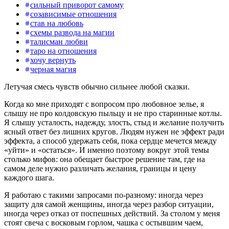
сильный приворот самому
созависимые отношения
став на любовь
схемы развода на магии
талисман любви
таро на отношения
хочу вернуть
черная магия
Летучая смесь чувств обычно сильнее любой сказки.
Когда ко мне приходят с вопросом про любовное зелье, я
слышу не про колдовскую пыльцу и не про старинные котлы.
Я слышу усталость, надежду, злость, стыд и желание получить
ясный ответ без лишних кругов. Людям нужен не эффект ради
эффекта, а способ удержать себя, пока сердце мечется между
«уйти» и «остаться». И именно поэтому вокруг этой темы
столько мифов: она обещает быстрое решение там, где на
самом деле нужно различать желания, границы и цену
каждого шага.
Я работаю с такими запросами по-разному: иногда через
защиту для самой женщины, иногда через разбор ситуации,
иногда через отказ от поспешных действий. За столом у меня
стоят свеча с восковым горлом, чашка с остывшим чаем,