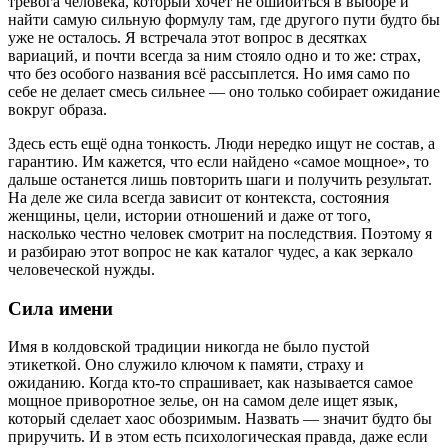
тревога человека, который хочет не ошибиться в выборе и
найти самую сильную формулу там, где другого пути будто бы
уже не осталось. Я встречала этот вопрос в десятках
вариаций, и почти всегда за ним стояло одно и то же: страх,
что без особого названия всё рассыплется. Но имя само по
себе не делает смесь сильнее — оно только собирает ожидание
вокруг образа.
Здесь есть ещё одна тонкость. Люди нередко ищут не состав, а
гарантию. Им кажется, что если найдено «самое мощное», то
дальше останется лишь повторить шаги и получить результат.
На деле же сила всегда зависит от контекста, состояния
женщины, цели, истории отношений и даже от того,
насколько честно человек смотрит на последствия. Поэтому я
и разбираю этот вопрос не как каталог чудес, а как зеркало
человеческой нужды.
Сила имени
Имя в колдовской традиции никогда не было пустой
этикеткой. Оно служило ключом к памяти, страху и
ожиданию. Когда кто-то спрашивает, как называется самое
мощное приворотное зелье, он на самом деле ищет язык,
который сделает хаос обозримым. Назвать — значит будто бы
приручить. И в этом есть психологическая правда, даже если