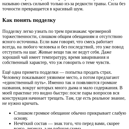
называю смесь сильной только из-за редкости травы. Сила без
точности превращается в красивый шум.
Как понять подделку
Подделку легко узнать по трем признакам: чрезмерной
торжественности, слишком общим обещаниям и отсутствию
ясного источника. Если вам говорят, что смесь работает
всегда, на любого человека и без последствий, это уже повод
отступить на шаг. Живые вещи так не ведут себя. Даже
хороший чай имеет температуру, время заваривания и
собственный характер, что уж говорить о теме чувств.
Ещё одна примета подделки — попытка продать страх.
Человеку показывают уязвимое место, а потом предлагают
«единственный путь». Именно так и появляются громкие
названия, вокруг которых много дыма и мало содержания. В
моей практике это видно быстро: после пары вопросов вся
конструкция начинает трещать. Там, где есть реальное знание,
не нужно кричать.
Слишком громкое обещание обычно прикрывает слабую
основу.
Нечёткий состав — знак того, что перед вами, скорее
всего, легенда, а не рабочая схема.