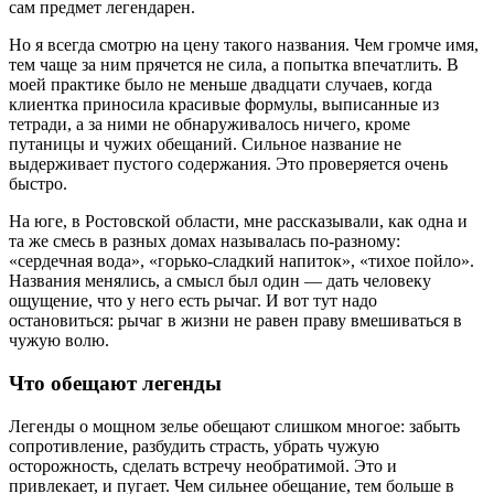
сам предмет легендарен.
Но я всегда смотрю на цену такого названия. Чем громче имя,
тем чаще за ним прячется не сила, а попытка впечатлить. В
моей практике было не меньше двадцати случаев, когда
клиентка приносила красивые формулы, выписанные из
тетради, а за ними не обнаруживалось ничего, кроме
путаницы и чужих обещаний. Сильное название не
выдерживает пустого содержания. Это проверяется очень
быстро.
На юге, в Ростовской области, мне рассказывали, как одна и
та же смесь в разных домах называлась по-разному:
«сердечная вода», «горько-сладкий напиток», «тихое пойло».
Названия менялись, а смысл был один — дать человеку
ощущение, что у него есть рычаг. И вот тут надо
остановиться: рычаг в жизни не равен праву вмешиваться в
чужую волю.
Что обещают легенды
Легенды о мощном зелье обещают слишком многое: забыть
сопротивление, разбудить страсть, убрать чужую
осторожность, сделать встречу необратимой. Это и
привлекает, и пугает. Чем сильнее обещание, тем больше в