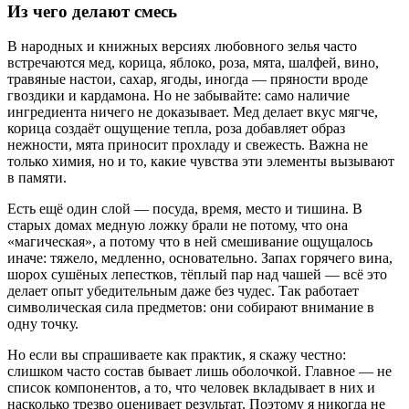
Из чего делают смесь
В народных и книжных версиях любовного зелья часто
встречаются мед, корица, яблоко, роза, мята, шалфей, вино,
травяные настои, сахар, ягоды, иногда — пряности вроде
гвоздики и кардамона. Но не забывайте: само наличие
ингредиента ничего не доказывает. Мед делает вкус мягче,
корица создаёт ощущение тепла, роза добавляет образ
нежности, мята приносит прохладу и свежесть. Важна не
только химия, но и то, какие чувства эти элементы вызывают
в памяти.
Есть ещё один слой — посуда, время, место и тишина. В
старых домах медную ложку брали не потому, что она
«магическая», а потому что в ней смешивание ощущалось
иначе: тяжело, медленно, основательно. Запах горячего вина,
шорох сушёных лепестков, тёплый пар над чашей — всё это
делает опыт убедительным даже без чудес. Так работает
символическая сила предметов: они собирают внимание в
одну точку.
Но если вы спрашиваете как практик, я скажу честно:
слишком часто состав бывает лишь оболочкой. Главное — не
список компонентов, а то, что человек вкладывает в них и
насколько трезво оценивает результат. Поэтому я никогда не