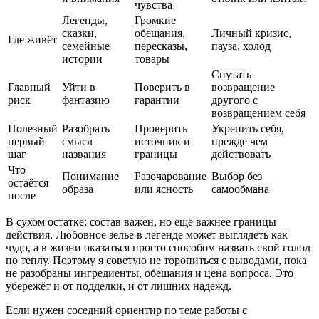
чувства
Легенды,
Громкие
сказки,
обещания,
Личный кризис,
Где живёт
семейные
пересказы,
пауза, холод
истории
товары
Спутать
Главный
Уйти в
Поверить в
возвращение
риск
фантазию
гарантии
другого с
возвращением себя
Полезный
Разобрать
Проверить
Укрепить себя,
первый
смысл
источник и
прежде чем
шаг
названия
границы
действовать
Что
Понимание
Разочарование
Выбор без
остаётся
образа
или ясность
самообмана
после
В сухом остатке: состав важен, но ещё важнее границы
действия. Любовное зелье в легенде может выглядеть как
чудо, а в жизни оказаться просто способом назвать свой голод
по теплу. Поэтому я советую не торопиться с выводами, пока
не разобраны ингредиенты, обещания и цена вопроса. Это
убережёт и от подделки, и от лишних надежд.
Если нужен соседний ориентир по теме работы с