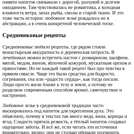
памяти напиток связывали с дорогой, разлукой и долгим
ожиданием. Там чувствовалась не романтика, а холодная
влажность ветра, запах рыбы, смолы и старой ткани. И это
тоже часть истории: любовное зелье рождалось не в
абстракции, а в очень конкретной человеческой тоске.
Средневековые рецепты
Средневековье любило рецепты, где рядом стояли
монастырская аккуратность и деревенская хитрость. В
лечебниках можно встретить настои с розмарином, шалфеем,
мятой, медом, вином, яблочной кожурой, мускатным орехом и
пряностями. Но не каждый такой рецепт был про чувства в
прямом смысле. Чаще это были средства для бодрости,
согревания, сна или «радости сердца», как тогда писали.
Люди просто жили ближе к телу и земле, а потому не
разделяли современным способом аромат, самочувствие и
настроение.
Любовное зелье в средневековой традиции часто
маскировалось под напиток для укрепления духа. Это
объясняло, почему в текстах так много меда, вина, корицы и
ягод. Сладость прятала резкость, а тёплый напиток создавал
ощущение заботы. И всё же, если читать эти источники
внимательно, видно: они не столько обещали подчинить