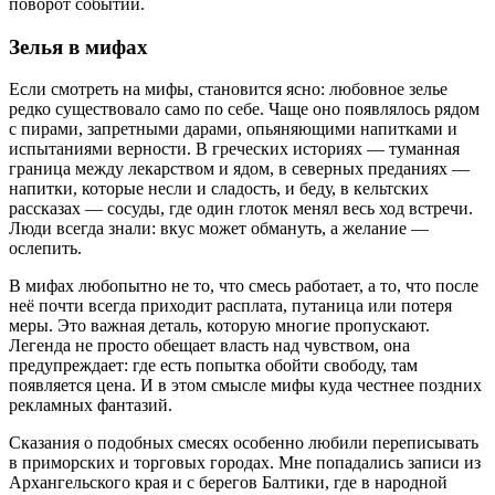
поворот событий.
Зелья в мифах
Если смотреть на мифы, становится ясно: любовное зелье
редко существовало само по себе. Чаще оно появлялось рядом
с пирами, запретными дарами, опьяняющими напитками и
испытаниями верности. В греческих историях — туманная
граница между лекарством и ядом, в северных преданиях —
напитки, которые несли и сладость, и беду, в кельтских
рассказах — сосуды, где один глоток менял весь ход встречи.
Люди всегда знали: вкус может обмануть, а желание —
ослепить.
В мифах любопытно не то, что смесь работает, а то, что после
неё почти всегда приходит расплата, путаница или потеря
меры. Это важная деталь, которую многие пропускают.
Легенда не просто обещает власть над чувством, она
предупреждает: где есть попытка обойти свободу, там
появляется цена. И в этом смысле мифы куда честнее поздних
рекламных фантазий.
Сказания о подобных смесях особенно любили переписывать
в приморских и торговых городах. Мне попадались записи из
Архангельского края и с берегов Балтики, где в народной