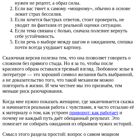
нужен не рецепт, а образ силы.
Если вас тянет к самому «мощному», обычно в основе
лежит страх бессилия.
Если хочется быстрых ответов, стоит проверить, не
уводит ли фантазия от реальной оценки ситуации.
Если тема связана с болью, сначала полезнее вернуть
себе устойчивость.
Если речь о выборе между шагом и ожиданием, спешка
почти всегда ухудшает картину.
Сказочная версия полезна тем, что она позволяет говорить о
сложном без прямого стыда. Но я за то, чтобы после
красивого образа оставался трезвый взгляд. Любовное зелье в
литературе — это хороший символ желания быть выбранной,
а не доказательство того, что такой механизм можно
повторить в жизни. И чем честнее мы это признаём, тем
меньше риск разочарования.
Когда мне нужно показать женщине, где заканчивается сказка
и начинается реальная работа с чувствами, я часто отсылаю её
к материалу о том, как устроен
приворот: как работает
и
почему не каждый путь даёт обещанный результат. Это
помогает не собирать ожидания из обрывков чужих историй.
Смысл этого раздела простой: вопрос о самом мощном