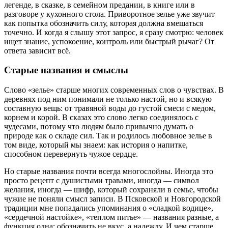
легенде, в сказке, в семейном предании, в книге или в
разговоре у кухонного стола. Приворотное зелье уже звучит
как попытка обозначить силу, которая должна вмешаться
точечно. И когда я слышу этот запрос, я сразу смотрю: человек
ищет знание, успокоение, контроль или быстрый рычаг? От
ответа зависит всё.
Старые названия и смыслы
Слово «зелье» старше многих современных слов о чувствах. В
деревнях под ним понимали не только настой, но и всякую
составную вещь: от травяной воды до густой смеси с медом,
корнем и корой. В сказах это слово легко соединялось с
чудесами, потому что людям было привычно думать о
природе как о складе сил. Так и родилось любовное зелье в
том виде, который мы знаем: как история о напитке,
способном перевернуть чужое сердце.
Но старые названия почти всегда многослойны. Иногда это
просто рецепт с душистыми травами, иногда — символ
желания, иногда — шифр, который сохраняли в семье, чтобы
чужие не поняли смысл записи. В Псковской и Новгородской
традиции мне попадались упоминания о «сладкой водице»,
«сердечной настойке», «теплом питье» — названия разные, а
функция одна: обозначить не вкус, а надежду. И чем старше