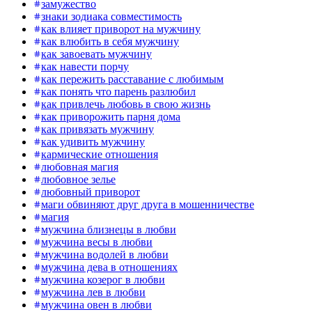
замужество
знаки зодиака совместимость
как влияет приворот на мужчину
как влюбить в себя мужчину
как завоевать мужчину
как навести порчу
как пережить расставание с любимым
как понять что парень разлюбил
как привлечь любовь в свою жизнь
как приворожить парня дома
как привязать мужчину
как удивить мужчину
кармические отношения
любовная магия
любовное зелье
любовный приворот
маги обвиняют друг друга в мошенничестве
магия
мужчина близнецы в любви
мужчина весы в любви
мужчина водолей в любви
мужчина дева в отношениях
мужчина козерог в любви
мужчина лев в любви
мужчина овен в любви