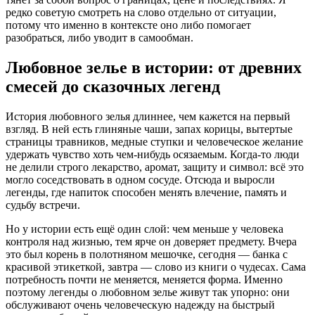
редко советую смотреть на слово отдельно от ситуации,
потому что именно в контексте оно либо помогает
разобраться, либо уводит в самообман.
Любовное зелье в истории: от древних
смесей до сказочных легенд
История любовного зелья длиннее, чем кажется на первый
взгляд. В ней есть глиняные чаши, запах корицы, вытертые
страницы травников, медные ступки и человеческое желание
удержать чувство хоть чем-нибудь осязаемым. Когда-то люди
не делили строго лекарство, аромат, защиту и символ: всё это
могло соседствовать в одном сосуде. Отсюда и выросли
легенды, где напиток способен менять влечение, память и
судьбу встречи.
Но у истории есть ещё один слой: чем меньше у человека
контроля над жизнью, тем ярче он доверяет предмету. Вчера
это был корень в полотняном мешочке, сегодня — банка с
красивой этикеткой, завтра — слово из книги о чудесах. Сама
потребность почти не меняется, меняется форма. Именно
поэтому легенды о любовном зелье живут так упорно: они
обслуживают очень человеческую надежду на быстрый