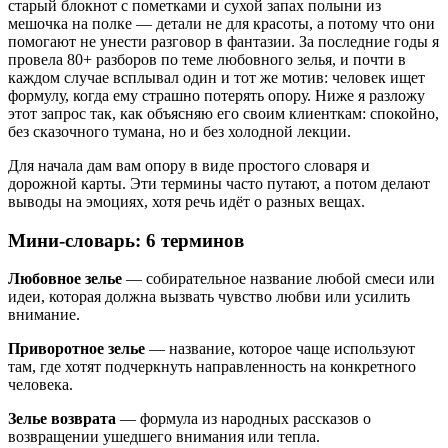
старый блокнот с пометками и сухой запах полыни из
мешочка на полке — детали не для красоты, а потому что они
помогают не унести разговор в фантазии. За последние годы я
провела 80+ разборов по теме любовного зелья, и почти в
каждом случае всплывал один и тот же мотив: человек ищет
формулу, когда ему страшно потерять опору. Ниже я разложу
этот запрос так, как объясняю его своим клиенткам: спокойно,
без сказочного тумана, но и без холодной лекции.
Для начала дам вам опору в виде простого словаря и
дорожной карты. Эти термины часто путают, а потом делают
выводы на эмоциях, хотя речь идёт о разных вещах.
Мини-словарь: 6 терминов
Любовное зелье
— собирательное название любой смеси или
идеи, которая должна вызвать чувство любви или усилить
внимание.
Приворотное зелье
— название, которое чаще используют
там, где хотят подчеркнуть направленность на конкретного
человека.
Зелье возврата
— формула из народных рассказов о
возвращении ушедшего внимания или тепла.