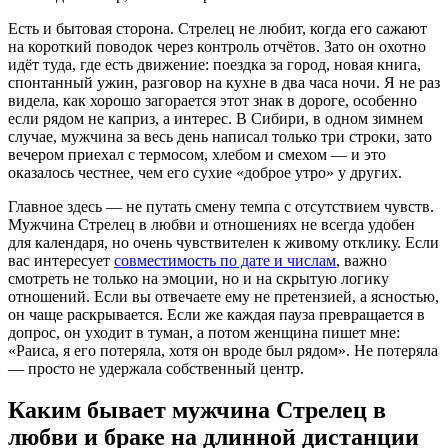
Есть и бытовая сторона. Стрелец не любит, когда его сажают
на короткий поводок через контроль отчётов. Зато он охотно
идёт туда, где есть движение: поездка за город, новая книга,
спонтанный ужин, разговор на кухне в два часа ночи. Я не раз
видела, как хорошо загорается этот знак в дороге, особенно
если рядом не каприз, а интерес. В Сибири, в одном зимнем
случае, мужчина за весь день написал только три строки, зато
вечером приехал с термосом, хлебом и смехом — и это
оказалось честнее, чем его сухие «доброе утро» у других.
Главное здесь — не путать смену темпа с отсутствием чувств.
Мужчина Стрелец в любви и отношениях не всегда удобен
для календаря, но очень чувствителен к живому отклику. Если
вас интересует
совместимость по дате и числам
, важно
смотреть не только на эмоции, но и на скрытую логику
отношений. Если вы отвечаете ему не претензией, а ясностью,
он чаще раскрывается. Если же каждая пауза превращается в
допрос, он уходит в туман, а потом женщина пишет мне:
«Раиса, я его потеряла, хотя он вроде был рядом». Не потеряла
— просто не удержала собственный центр.
Каким бывает мужчина Стрелец в
любви и браке на длинной дистанции