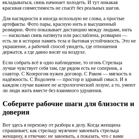
вкладываться, связь начинает холодеть. И тут никакая
красивая совместимость не спасёт без реальных шагов.
Для наглядности я иногда использую не слова, а простые
артефакты. Фото пары, красную нить и высушенный
розмарин. Фото показывает дистанцию между людьми, нить
— насколько связь натянута или расслаблена, розмарин —
есть ли в истории память тела и бытовая устойчивость. Это не
украшение, а рабочий способ увидеть, где отношения
держатся, а где давно висят на воздухе.
Если собрать всё в одно наблюдение, то огонь Стрельца
лучше чувствует себя там, где рядом есть не соперник, а
соавтор. С Козерогом нужен договор. С Раком — мягкость и
надёжность. С Водолеем — простор и здравый смысл. И в
каждом случае важнее не астрологический лозунг, а то, умеют
ли люди жить вместе без взаимного удушения.
Соберите рабочие шаги для близости и
доверия
Вот здесь я перехожу от разбора к делу. Когда женщина
спрашивает, как стрельцу мужчине завоевать стрельца
женщину, я отвечаю: не завоевать, а показать, что с вами