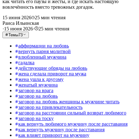
как читать его паузы и жесты, и где искать настоящую
вовлечённость вместо тревожных догадок.
15 июня 2026
25
мин чтения
Раиса Ильинская
·
15 июня 2026
·
25
мин чтения
Темы
73
аффирмации на любовь
вернуть парня молитвой
влюбленный мужчина
гадалка
действующие обряды на любовь
жена сделала приворот на мужа
жена ушла к другому
женатый мужчина
заговор на врага
заговор на любовь
заговор на любовь женщины к мужчине читать
заговор на привлекательность
заговор на расстоянии сильный возврат любимого
заговор на тоску
как вернуть любимого мужчину после расставания
как вернуть мужчину после расставания
как влияет приворот на мужчину