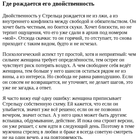
Где рождается его двойственность
Двойственность у Стрельца рождается не из лжи, а из
внутреннего конфликта между свободой и обязательством. Он
хочет быть честным, но боится скуки. Хочет близости, но не
терпит ощущения, что его уже сдали в архив под номером
«мой». Отсюда скачки: то он горячий, то отступает, то снова
приходит с таким видом, будто и не исчезал.
Психологический аспект тут простой, хотя и неприятный: чем
сильнее женщина требует определённости, тем острее он
чувствует риск потерять воздух. А чем свободнее себя ведёт
женщина, тем больше у него шансов остаться рядом не из
вины, а из интереса. Но свобода не равна равнодушию. Если
он совсем не возвращается, не уточняет, не делает шагов, это
уже не загадка, а ответ.
Я часто вижу ещё одну ошибку: женщина приписывает
Стрельцу собственную схему. Ей кажется, что если он
улыбается, значит уже всё решено; если он не позвонил
вечером, значит остыл. А у него цикл может быть другим:
вспышка, обдумывание, действие. И пока она строит версии,
он уже решает, с кем идти в следующий день. Поэтому в теме
мужчина стрелец в любви и браке я всегда советую смотреть
не на один вечер, а на повторяемость.