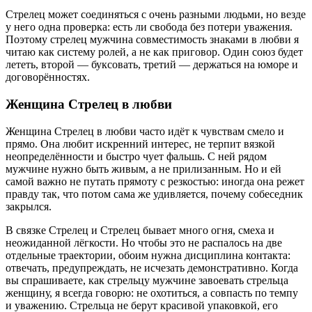
Стрелец может соединяться с очень разными людьми, но везде
у него одна проверка: есть ли свобода без потери уважения.
Поэтому стрелец мужчина совместимость знаками в любви я
читаю как систему ролей, а не как приговор. Один союз будет
лететь, второй — буксовать, третий — держаться на юморе и
договорённостях.
Женщина Стрелец в любви
Женщина Стрелец в любви часто идёт к чувствам смело и
прямо. Она любит искренний интерес, не терпит вязкой
неопределённости и быстро чует фальшь. С ней рядом
мужчине нужно быть живым, а не прилизанным. Но и ей
самой важно не путать прямоту с резкостью: иногда она режет
правду так, что потом сама же удивляется, почему собеседник
закрылся.
В связке Стрелец и Стрелец бывает много огня, смеха и
неожиданной лёгкости. Но чтобы это не распалось на две
отдельные траектории, обоим нужна дисциплина контакта:
отвечать, предупреждать, не исчезать демонстративно. Когда
вы спрашиваете, как стрельцу мужчине завоевать стрельца
женщину, я всегда говорю: не охотиться, а совпасть по темпу
и уважению. Стрельца не берут красивой упаковкой, его