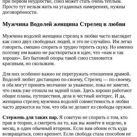
при первом неудобстве, союз может стать очень тёплым.
Просто тут нельзя жить на угаданных намерениях, нужны
договорённости.
Мужчина Водолей женщина Стрелец в любви
Мужчина водолей женщина стрелец в любви часто выглядит
как союз двух свободных людей, и это не случайно. Им легко
говорить, смешно спорить и трудно терпеть скуку. Но именно
поэтому им важно не раствориться в идее, что «нам и так
хорошо». Без бытовой опоры такой союз становится
красивым, но скользким.
Для них особенно важно не перегружать отношения драмой.
Водолей любит дистанцию по-своему, Стрелец — по-своему,
и оба могут принять молчание за уважение, пока не заметят,
что связь уже отошла на задний план. Здесь хорошо работают
общие планы, путешествия, дела и честный интерес. И да,
женщина стрелец мужчина водолей совместимость в любви
часто держится на том, что оба не делают из свободы оружие.
Стержень для таких пар.
Я советую не спорить о том, кто
прав в теории, а смотреть на то, как вы живёте в неделю, в
месяц, в один обычный вторник. Если вам обоим есть куда
возвращаться, союз крепнет. Если свобода стала способом не