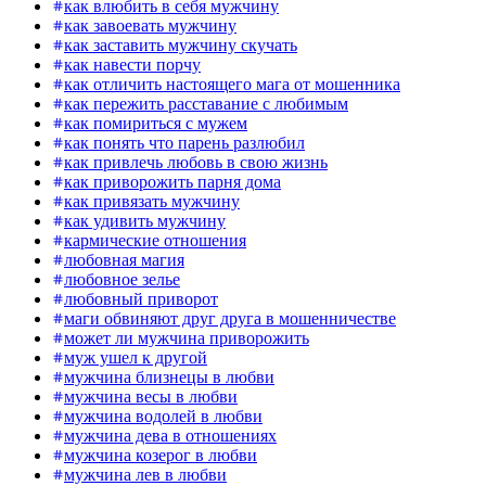
как влюбить в себя мужчину
как завоевать мужчину
как заставить мужчину скучать
как навести порчу
как отличить настоящего мага от мошенника
как пережить расставание с любимым
как помириться с мужем
как понять что парень разлюбил
как привлечь любовь в свою жизнь
как приворожить парня дома
как привязать мужчину
как удивить мужчину
кармические отношения
любовная магия
любовное зелье
любовный приворот
маги обвиняют друг друга в мошенничестве
может ли мужчина приворожить
муж ушел к другой
мужчина близнецы в любви
мужчина весы в любви
мужчина водолей в любви
мужчина дева в отношениях
мужчина козерог в любви
мужчина лев в любви