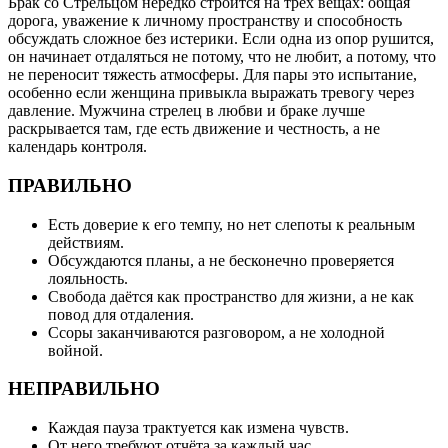
Брак со Стрельцом нередко строится на трёх вещах: общая
дорога, уважение к личному пространству и способность
обсуждать сложное без истерики. Если одна из опор рушится,
он начинает отдаляться не потому, что не любит, а потому, что
не переносит тяжесть атмосферы. Для пары это испытание,
особенно если женщина привыкла выражать тревогу через
давление. Мужчина стрелец в любви и браке лучше
раскрывается там, где есть движение и честность, а не
календарь контроля.
ПРАВИЛЬНО
Есть доверие к его темпу, но нет слепоты к реальным
действиям.
Обсуждаются планы, а не бесконечно проверяется
лояльность.
Свобода даётся как пространство для жизни, а не как
повод для отдаления.
Ссоры заканчиваются разговором, а не холодной
войной.
НЕПРАВИЛЬНО
Каждая пауза трактуется как измена чувств.
От него требуют отчёта за каждый час.