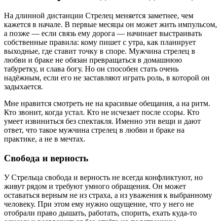
На длинной дистанции Стрелец меняется заметнее, чем
кажется в начале. В первые месяцы он может жить импульсом,
а позже — если связь ему дорога — начинает выстраивать
собственные правила: кому пишет с утра, как планирует
выходные, где ставит точку в споре. Мужчина стрелец в
любви и браке не обязан превращаться в домашнюю
табуретку, и слава богу. Но он способен стать очень
надёжным, если его не заставляют играть роль, в которой он
задыхается.
Мне нравится смотреть не на красивые обещания, а на ритм.
Кто звонит, когда устал. Кто не исчезает после ссоры. Кто
умеет извиниться без спектакля. Именно эти вещи и дают
ответ, что такое мужчина стрелец в любви и браке на
практике, а не в мечтах.
Свобода и верность
У Стрельца свобода и верность не всегда конфликтуют, но
живут рядом и требуют умного обращения. Он может
оставаться верным не из страха, а из уважения к выбранному
человеку. При этом ему нужно ощущение, что у него не
отобрали право дышать, работать, спорить, ехать куда-то