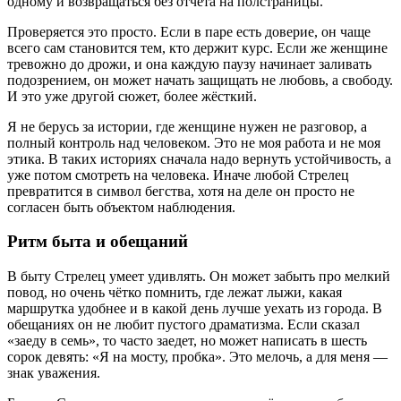
одному и возвращаться без отчёта на полстраницы.
Проверяется это просто. Если в паре есть доверие, он чаще
всего сам становится тем, кто держит курс. Если же женщине
тревожно до дрожи, и она каждую паузу начинает заливать
подозрением, он может начать защищать не любовь, а свободу.
И это уже другой сюжет, более жёсткий.
Я не берусь за истории, где женщине нужен не разговор, а
полный контроль над человеком. Это не моя работа и не моя
этика. В таких историях сначала надо вернуть устойчивость, а
уже потом смотреть на человека. Иначе любой Стрелец
превратится в символ бегства, хотя на деле он просто не
согласен быть объектом наблюдения.
Ритм быта и обещаний
В быту Стрелец умеет удивлять. Он может забыть про мелкий
повод, но очень чётко помнить, где лежат лыжи, какая
маршрутка удобнее и в какой день лучше уехать из города. В
обещаниях он не любит пустого драматизма. Если сказал
«заеду в семь», то часто заедет, но может написать в шесть
сорок девять: «Я на мосту, пробка». Это мелочь, а для меня —
знак уважения.