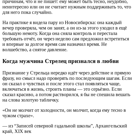
причинам, что и не пишет: ему может быть тесно, неудобно,
неинтересно или он не считает нужным поддерживать то, что
для него пока случайно.
На практике я видела пару из Новосибирска: она каждый
вечер проверяла, чем он занят, а он из-за этого уходил в ещё
большую немоту. Когда она сняла контроль и перестала
требовать отчёт, он через неделю сам предложил встретиться
и впервые за долгое время сам назначил время. Не
волшебство, а снятое давление.
Когда мужчина Стрелец признался в любви
Признание у Стрельца нередко идёт через действие и прямую
фразу, но смысл надо проверять по последующим шагам. Если
он сказал о чувствах и после этого стал появляться чаще,
включаться в жизнь, строить планы — это серьёзно. Если
сказал красиво, а потом растворился, я бы не спешила вешать
на слова золотую табличку.
«Он не молчит от холодности, он молчит, когда ему тесно в
чужом страхе».
— из “Записей северной гадальной школы”, Архангельский
край, XIX век