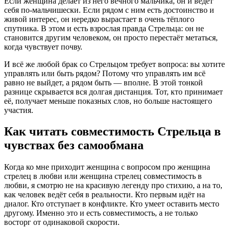
Если женщина делает из него вечного мальчика, он и ведёт
себя по-мальчишески. Если рядом с ним есть достоинство и
живой интерес, он нередко вырастает в очень тёплого
спутника. В этом и есть взрослая правда Стрельца: он не
становится другим человеком, он просто перестаёт метаться,
когда чувствует почву.
И всё же любой брак со Стрельцом требует вопроса: вы хотите
управлять или быть рядом? Потому что управлять им всё
равно не выйдет, а рядом быть — вполне. В этой тонкой
разнице скрывается вся долгая дистанция. Тот, кто принимает
её, получает меньше показных слов, но больше настоящего
участия.
Как читать совместимость Стрельца в
чувствах без самообмана
Когда ко мне приходит женщина с вопросом про женщина
стрелец в любви или женщина стрелец совместимость в
любви, я смотрю не на красивую легенду про стихию, а на то,
как человек ведёт себя в реальности. Кто первым идёт на
диалог. Кто отступает в конфликте. Кто умеет оставить место
другому. Именно это и есть совместимость, а не только
восторг от одинаковой скорости.