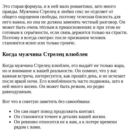
Это старая формула, и в ней мало романтики, зато много
правды. Мужчина Стрелец в любви секс не отделяет от
общего ощущения свободы, поэтому телесная близость для
него важна, но она не должна заменять честный разговор. Он
может быть очень тёплым в прикосновениях и при этом не
готовым к серьёзности, если связь держится только на страсти.
Поэтому я всегда смотрю: после признания человек
становится яснее или только громче.
Когда мужчина Стрелец влюблен
Когда мужчина Стрелец влюблен, его выдаёт не только жара,
но и внимание к вашей реальности. Он помнит, что у вас
важная встреча, интересуется, как прошёл день, и не исчезает
после яркой ночи. Его влюблённость часто подвижна, зато в
ней много жизни. Он может быть резким, но редко
равнодушным.
Вот что я советую заметить без самообмана:
Он сам ищет повод продолжить контакт.
Он становится точнее в деталях вашей жизни.
Он ревниво относится не к вам, а к потере времени
рядом с вами.