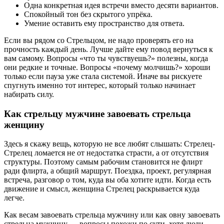
Одна конкретная идея встречи вместо десяти вариантов.
Спокойный тон без скрытого упрёка.
Умение оставить ему пространство для ответа.
Если вы рядом со Стрельцом, не надо проверять его на
прочность каждый день. Лучше дайте ему повод вернуться к
вам самому. Вопросы «что ты чувствуешь?» полезны, когда
они редкие и точные. Вопросы «почему молчишь?» хороши
только если пауза уже стала системой. Иначе вы рискуете
спугнуть именно тот интерес, который только начинает
набирать силу.
Как стрельцу мужчине завоевать стрельца
женщину
Здесь я скажу вещь, которую не все любят слышать: Стрелец-
Стрелец ломается не от недостатка страсти, а от отсутствия
структуры. Поэтому самым рабочим становится не флирт
ради флирта, а общий маршрут. Поездка, проект, регулярная
встреча, разговор о том, куда вы оба хотите идти. Когда есть
движение и смысл, женщина Стрелец раскрывается куда
легче.
Как весам завоевать стрельца мужчину или как овну завоевать
стрельца мужчину — вопросы похожи по сути, хотя люди