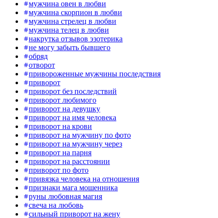
мужчина овен в любви
мужчина скорпион в любви
мужчина стрелец в любви
мужчина телец в любви
накрутка отзывов эзотерика
не могу забыть бывшего
обряд
отворот
привороженные мужчины последствия
приворот
приворот без последствий
приворот любимого
приворот на девушку
приворот на имя человека
приворот на крови
приворот на мужчину по фото
приворот на мужчину через
приворот на парня
приворот на расстоянии
приворот по фото
привязка человека на отношения
признаки мага мошенника
руны любовная магия
свеча на любовь
сильный приворот на жену