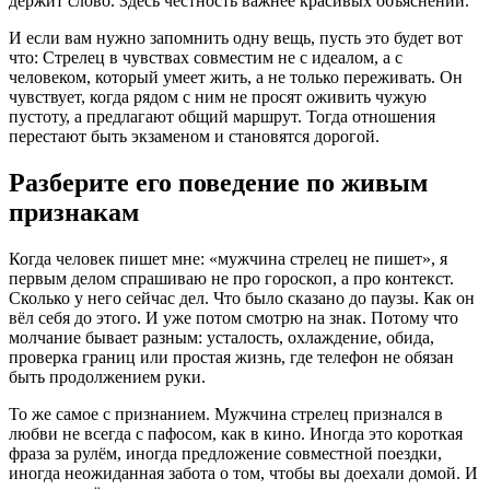
держит слово. Здесь честность важнее красивых объяснений.
И если вам нужно запомнить одну вещь, пусть это будет вот
что: Стрелец в чувствах совместим не с идеалом, а с
человеком, который умеет жить, а не только переживать. Он
чувствует, когда рядом с ним не просят оживить чужую
пустоту, а предлагают общий маршрут. Тогда отношения
перестают быть экзаменом и становятся дорогой.
Разберите его поведение по живым
признакам
Когда человек пишет мне: «мужчина стрелец не пишет», я
первым делом спрашиваю не про гороскоп, а про контекст.
Сколько у него сейчас дел. Что было сказано до паузы. Как он
вёл себя до этого. И уже потом смотрю на знак. Потому что
молчание бывает разным: усталость, охлаждение, обида,
проверка границ или простая жизнь, где телефон не обязан
быть продолжением руки.
То же самое с признанием. Мужчина стрелец признался в
любви не всегда с пафосом, как в кино. Иногда это короткая
фраза за рулём, иногда предложение совместной поездки,
иногда неожиданная забота о том, чтобы вы доехали домой. И