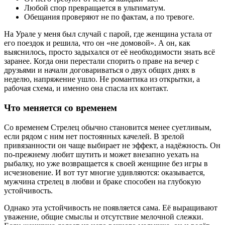
Любой спор превращается в ультиматум.
Обещания проверяют не по фактам, а по тревоге.
На Урале у меня был случай с парой, где женщина устала от
его поездок и решила, что он «не домовой». А он, как
выяснилось, просто задыхался от её необходимости знать всё
заранее. Когда они перестали спорить о праве на вечер с
друзьями и начали договариваться о двух общих днях в
неделю, напряжение ушло. Не романтика из открытки, а
рабочая схема, и именно она спасла их контакт.
Что меняется со временем
Со временем Стрелец обычно становится менее суетливым,
если рядом с ним нет постоянных качелей. В зрелой
привязанности он чаще выбирает не эффект, а надёжность. Он
по-прежнему любит шутить и может внезапно уехать на
рыбалку, но уже возвращается к своей женщине без игры в
исчезновение. И вот тут многие удивляются: оказывается,
мужчина стрелец в любви и браке способен на глубокую
устойчивость.
Однако эта устойчивость не появляется сама. Её выращивают
уважение, общие смыслы и отсутствие мелочной слежки.