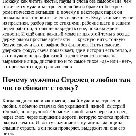
Покажу, как читать жесты, паузы и слова без самообмана, чем
отличается мужчина стрелец в любви и браке от быстрых
романтических вспышек, и почему в некоторых парах он
неожиданно становится очень надёжным. Будут живые случаи
из практики, разбор пар со стихиями, рабочие шаги и защита
перед работой, чтобы не навредить себе, пока вы ждёте
ясности. И ещё один важный момент: для этой темы я всегда
держу рядом простые артефакты — красную нить, тонкую
белую свечу и фотографию без фильтров. Нить помогает
удержать фокус, свеча показывает, где в истории есть тепло, а
фото нужно не для фантазий, а для трезвого взгляда на
выражение лица, дистанцию и то самое тихое «да» или «нет»,
которое часто видно раньше слов.
Почему мужчина Стрелец в любви так
часто сбивает с толку?
Когда люди спрашивают меня, какой мужчина стрелец в
любви, я обычно отвечаю без украшений: живой, быстрый,
тёплый, но не ручной. Он может влюбляться через интерес,
через смех, через ощущение дороги, которую хочется пройти
рядом с кем-то. И вот тут начинается путаница: женщина
слышит страсть, а он пока проверяет, выдержит ли она его
ритм.