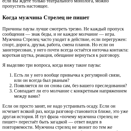
если вы ждёте только театрального монолога, можно
пропустить настоящее.
Когда мужчина Стрелец не пишет
Причины паузы лучше смотреть трезво. Не каждый пропуск
сообщения — знак беды, и не каждое молчание — игра.
Мужчина Стрелец часто уходит в действие, если перегружен:
спорт, дорога, друзья, работа, смена планов. Но если он
заинтересован, у него почти всегда остаётся ниточка контакта:
короткая шутка, реакция, обещание вернуться к разговору.
Я выделяю три вопроса, когда вижу такие паузы:
Есть ли у него вообще привычка к регулярной связи,
или он всегда был рваным?
Появляется ли он снова сам, без вашего преследования?
Совпадает ли его молчание с конкретным напряжением
между вами?
Если он просто занят, не надо устраивать осаду. Если он
исчезает всякий раз, когда разговор становится ближе, это уже
другая история. И тут фраза «почему мужчина стрелец не
пишет» перестаёт быть загадкой — ответ виден в
повторяемости. Мужчина стрелец не звонит по тем же