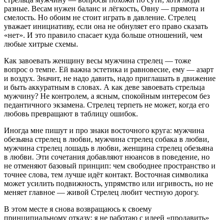
разные. Весам нужен баланс и лёгкость, Овну — прямота и
смелость. Но обоим не стоит играть в давление. Стрелец
уважает инициативу, если она не обнуляет его право сказать
«нет». И это правило спасает куда больше отношений, чем
любые хитрые схемы.
Как завоевать женщину весы мужчина стрелец — тоже
вопрос о темпе. Ей важна эстетика и равновесие, ему — азарт
и воздух. Значит, не надо давить, надо приглашать в движение
и быть аккуратным в словах. А как деве завоевать стрельца
мужчину? Не контролем, а ясным, спокойным интересом без
педантичного экзамена. Стрелец терпеть не может, когда его
любовь превращают в таблицу ошибок.
Иногда мне пишут и про знаки восточного круга: мужчина
обезьяна стрелец в любви, мужчина стрелец собака в любви,
мужчина стрелец лошадь в любви, женщина стрелец обезьяна
в любви. Эти сочетания добавляют нюансов в поведение, но
не отменяют базовый принцип: чем свободнее пространство и
точнее слова, тем лучше идёт контакт. Восточная символика
может усилить подвижность, упрямство или игривость, но не
меняет главное — живой Стрелец любит честную дорогу.
В этом месте я снова возвращаюсь к своему
принципиальному отказу: я не работаю с идеей «продавить»