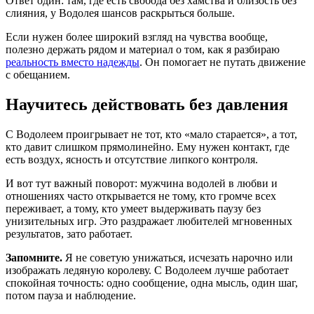
Ответ один: там, где есть свобода без хамства и близость без
слияния, у Водолея шансов раскрыться больше.
Если нужен более широкий взгляд на чувства вообще,
полезно держать рядом и материал о том, как я разбираю
реальность вместо надежды
. Он помогает не путать движение
с обещанием.
Научитесь действовать без давления
С Водолеем проигрывает не тот, кто «мало старается», а тот,
кто давит слишком прямолинейно. Ему нужен контакт, где
есть воздух, ясность и отсутствие липкого контроля.
И вот тут важный поворот: мужчина водолей в любви и
отношениях часто открывается не тому, кто громче всех
переживает, а тому, кто умеет выдерживать паузу без
унизительных игр. Это раздражает любителей мгновенных
результатов, зато работает.
Запомните.
Я не советую унижаться, исчезать нарочно или
изображать ледяную королеву. С Водолеем лучше работает
спокойная точность: одно сообщение, одна мысль, один шаг,
потом пауза и наблюдение.