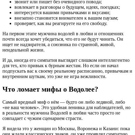
звонит или пишет без очевидного повода;
вовлекает в разговоры о будущем, идеях, поездках;
интересуется вашими привычками и вкусами;
внезапно становится внимателен к вашим паузам;
проверяет, как вы реагируете на его свободу.
На первом этапе мужчина водолей в любви и отношениях
почти всегда хочет убедиться, что его не будут чинить. Он
ищет не надзирателя, а союзника по странной, живой,
неидеальной жизни.
И да, иногда его симпатия выглядит слишком интеллигентно
для тех, кто привык к бурным жестам. Но если он начал
подпускать вас к своему реальному расписанию, привычкам и
внутренним шуткам, это уже не игра вежливости.
Что ломает мифы о Водолее?
Самый вредный миф о нём — будто он либо ледяной, либо
«не ваш человек». Это удобная ленивка для наблюдателей, но
в реальности мужчина Водолей в любви часто просто не
совпадает с чужим сценарием страсти.
Я видела это у женщин из Москвы, Воронежа и Казани: пока
они ждали классических знаков, он уже проявлял симпатию