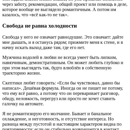
через заботу, рекомендации, общий проект или помощь в деле,
которое вообще не выглядело романтичным. А потом им
казалось, что «всё как-то не так».
Свобода не равна холодности
Свобода у него не означает равнодушие. Это означает: дайте
мне дышать, и я останусь рядом; прижмите меня к стене, и я
начну искать выход даже там, где его нет.
Мужчина водолей в любви не всегда умеет быть липким,
навязчивым, демонстративным. Он может любить глубоко и
при этом выглядеть так, будто влюблён в собственную
траекторию жизни.
Скептики любят говорить: «Если бы чувствовал, давно бы
написал». Дешёвая формула. Иногда он не пишет не потому,
что ему всё равно, а потому что он переваривает разговор,
обиду, неловкость, перегруз или просто не хочет ставить
галочку на автомате.
Я не романтизирую его молчание. Бывает и банальное
охлаждение, и неготовность, и отсутствие интереса. Но
разница между пустотой и настоящим характером видна по
повторяемости: если он стабильно возвращается в контакт,