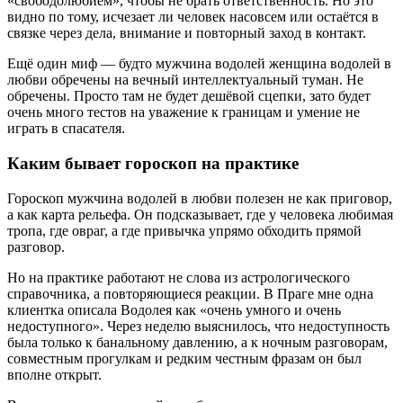
«свободолюбием», чтобы не брать ответственность. Но это
видно по тому, исчезает ли человек насовсем или остаётся в
связке через дела, внимание и повторный заход в контакт.
Ещё один миф — будто мужчина водолей женщина водолей в
любви обречены на вечный интеллектуальный туман. Не
обречены. Просто там не будет дешёвой сцепки, зато будет
очень много тестов на уважение к границам и умение не
играть в спасателя.
Каким бывает гороскоп на практике
Гороскоп мужчина водолей в любви полезен не как приговор,
а как карта рельефа. Он подсказывает, где у человека любимая
тропа, где овраг, а где привычка упрямо обходить прямой
разговор.
Но на практике работают не слова из астрологического
справочника, а повторяющиеся реакции. В Праге мне одна
клиентка описала Водолея как «очень умного и очень
недоступного». Через неделю выяснилось, что недоступность
была только к банальному давлению, а к ночным разговорам,
совместным прогулкам и редким честным фразам он был
вполне открыт.