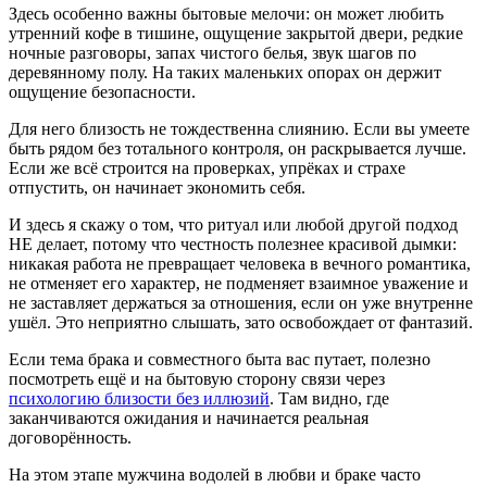
Здесь особенно важны бытовые мелочи: он может любить
утренний кофе в тишине, ощущение закрытой двери, редкие
ночные разговоры, запах чистого белья, звук шагов по
деревянному полу. На таких маленьких опорах он держит
ощущение безопасности.
Для него близость не тождественна слиянию. Если вы умеете
быть рядом без тотального контроля, он раскрывается лучше.
Если же всё строится на проверках, упрёках и страхе
отпустить, он начинает экономить себя.
И здесь я скажу о том, что ритуал или любой другой подход
НЕ делает, потому что честность полезнее красивой дымки:
никакая работа не превращает человека в вечного романтика,
не отменяет его характер, не подменяет взаимное уважение и
не заставляет держаться за отношения, если он уже внутренне
ушёл. Это неприятно слышать, зато освобождает от фантазий.
Если тема брака и совместного быта вас путает, полезно
посмотреть ещё и на бытовую сторону связи через
психологию близости без иллюзий
. Там видно, где
заканчиваются ожидания и начинается реальная
договорённость.
На этом этапе мужчина водолей в любви и браке часто