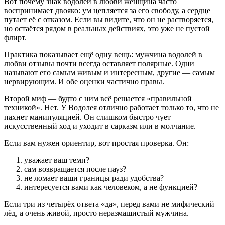
Вот почему знак водолей в любви женщина часто
воспринимает двояко: ум цепляется за его свободу, а сердце
путает её с отказом. Если вы видите, что он не растворяется,
но остаётся рядом в реальных действиях, это уже не пустой
флирт.
Практика показывает ещё одну вещь: мужчина водолей в
любви отзывы почти всегда оставляет полярные. Одни
называют его самым живым и интересным, другие — самым
нервирующим. И обе оценки частично правы.
Второй миф — будто с ним всё решается «правильной
техникой». Нет. У Водолея отлично работает только то, что не
пахнет манипуляцией. Он слишком быстро чует
искусственный ход и уходит в сарказм или в молчание.
Если вам нужен ориентир, вот простая проверка. Он:
уважает ваш темп?
сам возвращается после пауз?
не ломает ваши границы ради удобства?
интересуется вами как человеком, а не функцией?
Если три из четырёх ответа «да», перед вами не мифический
лёд, а очень живой, просто неразмашистый мужчина.