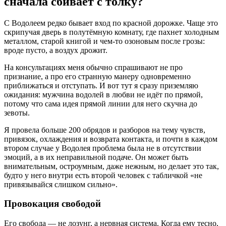
сначала сбивает с толку?
С Водолеем редко бывает вход по красной дорожке. Чаще это
скрипучая дверь в полутёмную комнату, где пахнет холодным
металлом, старой книгой и чем-то озоновым после грозы:
вроде пусто, а воздух дрожит.
На консультациях меня обычно спрашивают не про
признание, а про его странную манеру одновременно
приближаться и отступать. И вот тут я сразу приземляю
ожидания: мужчина водолей в любви не идёт по прямой,
потому что сама идея прямой линии для него скучна до
зевоты.
Я провела больше 200 обрядов и разборов на тему чувств,
привязок, охлаждения и возврата контакта, и почти в каждом
втором случае у Водолея проблема была не в отсутствии
эмоций, а в их неправильной подаче. Он может быть
внимательным, остроумным, даже нежным, но делает это так,
будто у него внутри есть второй человек с табличкой «не
привязывайся слишком сильно».
Провокация свободой
Его свобода — не лозунг, а нервная система. Когда ему тесно,