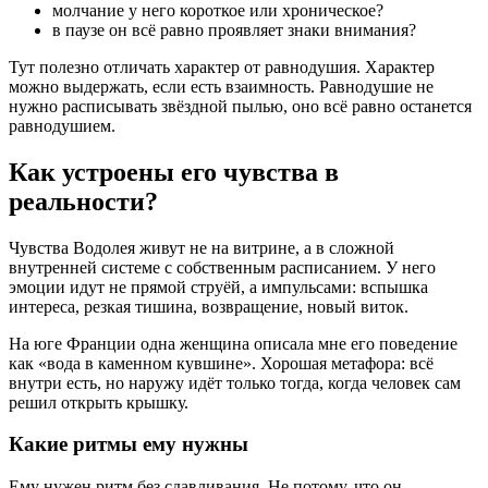
молчание у него короткое или хроническое?
в паузе он всё равно проявляет знаки внимания?
Тут полезно отличать характер от равнодушия. Характер
можно выдержать, если есть взаимность. Равнодушие не
нужно расписывать звёздной пылью, оно всё равно останется
равнодушием.
Как устроены его чувства в
реальности?
Чувства Водолея живут не на витрине, а в сложной
внутренней системе с собственным расписанием. У него
эмоции идут не прямой струёй, а импульсами: вспышка
интереса, резкая тишина, возвращение, новый виток.
На юге Франции одна женщина описала мне его поведение
как «вода в каменном кувшине». Хорошая метафора: всё
внутри есть, но наружу идёт только тогда, когда человек сам
решил открыть крышку.
Какие ритмы ему нужны
Ему нужен ритм без сдавливания. Не потому, что он