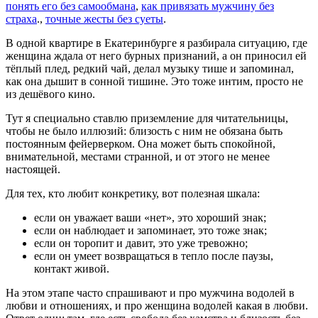
понять его без самообмана
,
как привязать мужчину без
страха
.,
точные жесты без суеты
.
В одной квартире в Екатеринбурге я разбирала ситуацию, где
женщина ждала от него бурных признаний, а он приносил ей
тёплый плед, редкий чай, делал музыку тише и запоминал,
как она дышит в сонной тишине. Это тоже интим, просто не
из дешёвого кино.
Тут я специально ставлю приземление для читательницы,
чтобы не было иллюзий: близость с ним не обязана быть
постоянным фейерверком. Она может быть спокойной,
внимательной, местами странной, и от этого не менее
настоящей.
Для тех, кто любит конкретику, вот полезная шкала:
если он уважает ваши «нет», это хороший знак;
если он наблюдает и запоминает, это тоже знак;
если он торопит и давит, это уже тревожно;
если он умеет возвращаться в тепло после паузы,
контакт живой.
На этом этапе часто спрашивают и про мужчина водолей в
любви и отношениях, и про женщина водолей какая в любви.