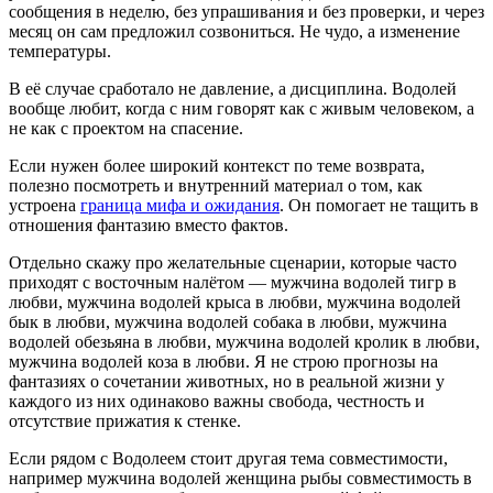
сообщения в неделю, без упрашивания и без проверки, и через
месяц он сам предложил созвониться. Не чудо, а изменение
температуры.
В её случае сработало не давление, а дисциплина. Водолей
вообще любит, когда с ним говорят как с живым человеком, а
не как с проектом на спасение.
Если нужен более широкий контекст по теме возврата,
полезно посмотреть и внутренний материал о том, как
устроена
граница мифа и ожидания
. Он помогает не тащить в
отношения фантазию вместо фактов.
Отдельно скажу про желательные сценарии, которые часто
приходят с восточным налётом — мужчина водолей тигр в
любви, мужчина водолей крыса в любви, мужчина водолей
бык в любви, мужчина водолей собака в любви, мужчина
водолей обезьяна в любви, мужчина водолей кролик в любви,
мужчина водолей коза в любви. Я не строю прогнозы на
фантазиях о сочетании животных, но в реальной жизни у
каждого из них одинаково важны свобода, честность и
отсутствие прижатия к стенке.
Если рядом с Водолеем стоит другая тема совместимости,
например мужчина водолей женщина рыбы совместимость в