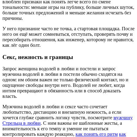
влюблен признаки как понять легче всего по смене
тональности: меньше игры на публику, больше личных шуток,
больше точных предложений и меньше желания исчезать без
причины.
У него признание часто не точка, а стартовая площадка. После
него он ещё может сомневаться, отступать, проверять почву и
пересобирать отношения, как инженер, которому не нравится,
как лёг один болт.
Секс, нежность и границы
Запрос женщина водолей в любви и постели и запрос
мужчина водолей в любви в постели обычно сходятся на
одном: им обоим важен не только физический контакт, но и
ощущение свободы внутри него. Водолей не любит, когда
интим превращают в обязанность или в способ доказать
власть.
Мужчина водолей в любви и сексе часто сочетает
любопытство, дистанцию и внезапную нежность, а если
хочется глубже сравнить логику чувств, посмотрите
мужчину
Стрельца в любви
. С ним важны не шаблонные жесты, а
внимательность к его темпу и умение не пытаться
контролировать каждую реакцию,
как понять его ритм
как