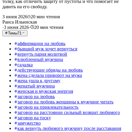
толку, как отличить защиту от пустоты и что помогает не
давить на его свободу.
3 июня 2026
20
мин чтения
Раиса Ильинская
·
3 июня 2026
·
20
мин чтения
Темы
71
аффирмации на любовь
бывший муж хочет вернуться
вернуть парня молитвой
влюбленный мужчина
гадалка
действующие обряды на любовь
жена сделала приворот на мужа
жена ушла к другому
женатый мужчина
женская и мужская энергия
заговор на любовь
заговор на любовь женщины к мужчине читать
заговор на привлекательность
заговор на расстоянии сильный возврат любимого
заговор на тоску
замужество
как вернуть любимого мужчину после расставания