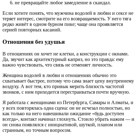
не превращайте любое замедление в скандал.
Если хотите понять, что мужчина водолей в любви и сексе не
теряет интерес, смотрите на его возвращаемость. У него тяга
редко живёт в одном бурном пике; чаще она проявляется
серией повторных касаний.
Отношения без удушья
В отношениях он хочет не клетки, а конструкции с окнами.
Да, звучит как архитектурный каприз, но это правда: ему
важно чувствовать, что связь не отменяет личность.
Женщина водолей в любви и отношениях обычно это
схватывает быстрее, потому что сама знает цену внутреннему
воздуху. А вот тем, кто привык мерить близость частотой
звонков, с ним приходится перестраиваться почти вручную.
Я работала с женщинами из Петербурга, Самары и Алматы, и
у всех повторялась одна сцена: он не исчезал полностью, но
как только на него навешивали ожидание «будь доступен
всегда», контакт начинал глохнуть. Стоило убрать нажим — и
он снова появлялся с инициативой, шуткой, планом или
странным, но точным вопросом.