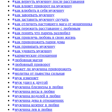
как вернуть мужчину после расставания
как влияет приворот на мужчину
как влюбить в себя мужчину
как завоевать мужчину
как заставить мужчину скучать
как отличить настоящего мага от мошенника
как пережить расставание с любимым
как понять что парень разлюбил
как привлечь любовь в свою жизнь
как приворожить парня дома
как привязать мужчину
как удивить мужчину
кармические отношения
любовная магия
любовный приворот
может ли мужчина приворожить
молитва от пьянства сильная
муж изменяет
муж ушел к другой
мужчина близнецы в любви
мужчина весы в любви
мужчина водолей в любви
мужчина дева в отношениях
мужчина козерог в любви
мужчина лев в любви