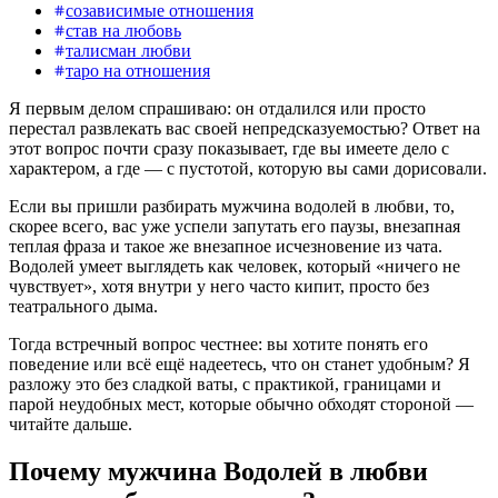
созависимые отношения
став на любовь
талисман любви
таро на отношения
Я первым делом спрашиваю: он отдалился или просто
перестал развлекать вас своей непредсказуемостью? Ответ на
этот вопрос почти сразу показывает, где вы имеете дело с
характером, а где — с пустотой, которую вы сами дорисовали.
Если вы пришли разбирать мужчина водолей в любви, то,
скорее всего, вас уже успели запутать его паузы, внезапная
теплая фраза и такое же внезапное исчезновение из чата.
Водолей умеет выглядеть как человек, который «ничего не
чувствует», хотя внутри у него часто кипит, просто без
театрального дыма.
Тогда встречный вопрос честнее: вы хотите понять его
поведение или всё ещё надеетесь, что он станет удобным? Я
разложу это без сладкой ваты, с практикой, границами и
парой неудобных мест, которые обычно обходят стороной —
читайте дальше.
Почему мужчина Водолей в любви