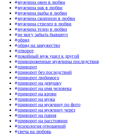
мужчина овен в любви
мужчина рак в любви
мужчина рыбы в любви
мужчина скорпион в любви
мужчина стрелец в любви
мужчина телец в любви
не могу забыть бывшего
обряд
обряд на замужество
отворот
покойный муж ушел к другой
привороженные мужчины последствия
приворот
приворот без последствий
приворот любимого
приворот на девушку
приворот на имя человека
приворот на крови
приворот на мужа
приворот на мужчину по фото
приворот на мужчину через
приворот на парня
приворот на расстоянии
психология отношений
свеча на любовь