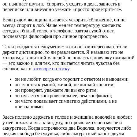
он начинает шутить, спорить, уходить в дела, зависать в
переписке или внезапно уезжать «просто проветриться».
Если рядом женщина пытается ускорить сближение, он не
всегда спорит в лоб. Чаще меняет температуру контакта:
сегодня тёплый голос в телефоне, завтра сухой ответ,
послезавтра философия про личное пространство.
Так и рождается недоумение: то ли он заинтересован, то ли
держит дистанцию, то ли развлекается. Я называю это не
холодом, а защитной манерой не попасть в ловушку ожиданий
— это важно и для тех, кто пытается читать чувства без
спешки, как в
заговоре на тоску
.
он не любит, когда его торопят с ответом и выводами;
он тянется к умной, живой, не липкой энергии;
он проверяет, уважаете ли вы его ритм;
он пугается контроля сильнее, чем конфликта;
он часто показывает симпатию действиями, а не
признаниями.
Здесь полезно держать в голове и женщина водолей в любви:
у неё похожая тяга к воздуху, но проявляется она мягче и
аккуратнее. Когда встречаются два Водолея, получается либо
редкая свобода без удушья, либо аккуратный хаос с двумя