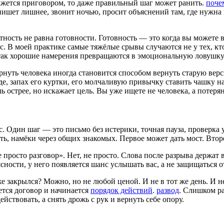
кажется приговором, то даже правильный шаг может ранить.
поче
 пишет лишнее, звонит ночью, просит объяснений там, где нужна 
тность не равна готовности. Готовность — это когда вы можете в
. В моей практике самые тяжёлые срывы случаются не у тех, кто 
 так хорошие намерения превращаются в эмоциональную ловушку
рнуть человека иногда становится способом вернуть старую верси
зде, запах его куртки, его молчаливую привычку ставить чашку на
ь острее, но искажает цель. Вы уже ищете не человека, а потеря
ьс. Один шаг — это письмо без истерики, точная пауза, проверк
ть, намёки через общих знакомых. Первое может дать мост. Второ
просто разговор». Нет, не просто. Слова после разрыва держат 
сности, у него появляется шанс услышать вас, а не защищаться о
 закрылся? Можно, но не любой ценой. И не в тот же день. И не
ается договор и начинается
порядок действий
.
развод
. Слишком р
йствовать, а снять дрожь с рук и вернуть себе опору.