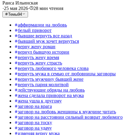
Раиса Ильинская
·
25 мая 2026
·
28
мин чтения
Темы
94
аффирмации на любовь
белый приворот
бывшие вернуть все назад
бывший муж хочет вернуться
верну жену роман
вернул бывшую истории
вернуть жену время
вернуть жену страсть
вернуть любимого человека слова
вернуть мужа в семью от любовницы заговоры
вернуть мужчину бывшей жене
вернуть парня молитвой
действующие обряды на любовь
жена сделала приворот на мужа
жена ушла к другому
заговор на врага
заговор на любовь женщины к мужчине читать
заговор на расстоянии сильный возврат любимого
заговор на тоску
заговор на удачу
изменяя верну мужа