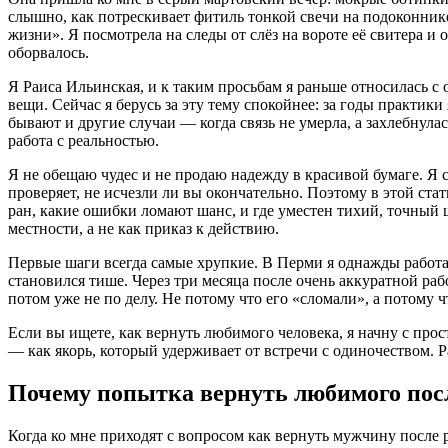
слышно, как потрескивает фитиль тонкой свечи на подоконнике
жизни». Я посмотрела на следы от слёз на вороте её свитера и
оборвалось.
Я Раиса Ильинская, и к таким просьбам я раньше относилась с 
вещи. Сейчас я берусь за эту тему спокойнее: за годы практик
бывают и другие случаи — когда связь не умерла, а захлебнула
работа с реальностью.
Я не обещаю чудес и не продаю надежду в красивой бумаге. Я с
проверяет, не исчезли ли вы окончательно. Поэтому в этой стат
ран, какие ошибки ломают шанс, и где уместен тихий, точный 
местности, а не как приказ к действию.
Первые шаги всегда самые хрупкие. В Перми я однажды работал
становился тише. Через три месяца после очень аккуратной раб
потом уже не по делу. Не потому что его «сломали», а потому ч
Если вы ищете, как вернуть любимого человека, я начну с прос
— как якорь, который удерживает от встречи с одиночеством. 
Почему попытка вернуть любимого посл
Когда ко мне приходят с вопросом как вернуть мужчину после р