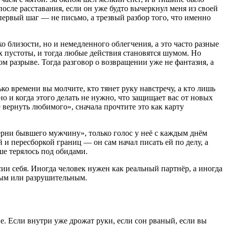
осле расставания, если он уже будто вычеркнул меня из своей
 первый шаг — не письмо, а трезвый разбор того, что именно
о близости, но и немедленного облегчения, а это часто разные
ах пустоты, и тогда любые действия становятся шумом. Но
ом разрыве. Тогда разговор о возвращении уже не фантазия, а
ко времени вы молчите, кто тянет руку навстречу, а кто лишь
но и когда этого делать не нужно, что защищает вас от новых
 вернуть любимого», сначала прочтите это как карту
ерни бывшего мужчину», только голос у неё с каждым днём
 и пересборкой границ — он сам начал писать ей по делу, а
ьше терялось под обидами.
сии себя. Иногда человек нужен как реальный партнёр, а иногда
слым или разрушительным.
ие. Если внутри уже дрожат руки, если сон рваный, если вы