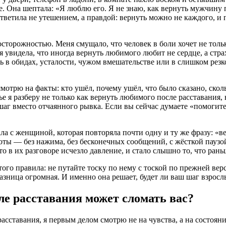
. Она шептала: «Я люблю его. Я не знаю, как вернуть мужчину п
 ответила не утешением, а правдой: вернуть можно не каждого, и
осторожностью. Меня смущало, что человек в боли хочет не тольк
и я увидела, что иногда вернуть любимого любит не сердце, а стр
сь в обидах, усталости, чужом вмешательстве или в слишком резк
мотрю на факты: кто ушёл, почему ушёл, что было сказано, сколь
ье я разберу не только как вернуть любимого после расставания, 
шаг вместо отчаянного рывка. Если вы сейчас думаете «помогите
а с женщиной, которая повторяла почти одну и ту же фразу: «в
оты — без нажима, без бесконечных сообщений, с жёсткой паузой
то в их разговоре исчезло давление, и стало слышно то, что ран
того правила: не путайте тоску по нему с тоской по прежней вер
Разница огромная. И именно она решает, будет ли ваш шаг взро
е расставания может сломать вас?
асставания, я первым делом смотрю не на чувства, а на состоян