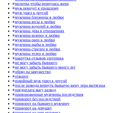
молитва чтобы вернулась жена
муж ревнует к прошлому
муж ушел к другой
мужчина близнецы в любви
мужчина весы в любви
мужчина водолей в любви
мужчина дева в отношениях
мужчина козерог в любви
мужчина овен в любви
мужчина рыбы в любви
мужчина стрелец в любви
мужчина телец в любви
накрутка отзывов эзотерика
не могу забыть бывшего
не могу забыть бывшего много лет
обряд на замужество
отворот
покойный муж ушел к другой
после развода вернуть бывшую жену лера митягина
предоплата магу развод
привороженные мужчины последствия
приворот без последствий
приворот на бывшего мужчину
приворот на девушку
приворот на имя человека