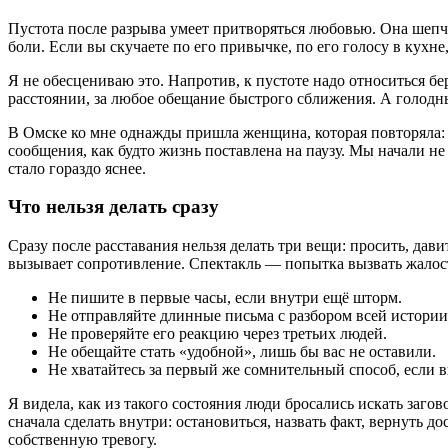
Пустота после разрыва умеет притворяться любовью. Она шепчет
боли. Если вы скучаете по его привычке, по его голосу в кухне
Я не обесцениваю это. Напротив, к пустоте надо относиться бер
расстоянии, за любое обещание быстрого сближения. А голодны
В Омске ко мне однажды пришла женщина, которая повторяла: «
сообщения, как будто жизнь поставлена на паузу. Мы начали не 
стало гораздо яснее.
Что нельзя делать сразу
Сразу после расставания нельзя делать три вещи: просить, дав
вызывает сопротивление. Спектакль — попытка вызвать жалость
Не пишите в первые часы, если внутри ещё шторм.
Не отправляйте длинные письма с разбором всей истории
Не проверяйте его реакцию через третьих людей.
Не обещайте стать «удобной», лишь бы вас не оставили.
Не хватайтесь за первый же сомнительный способ, если в
Я видела, как из такого состояния люди бросались искать загов
сначала сделать внутри: остановиться, назвать факт, вернуть 
собственную тревогу.