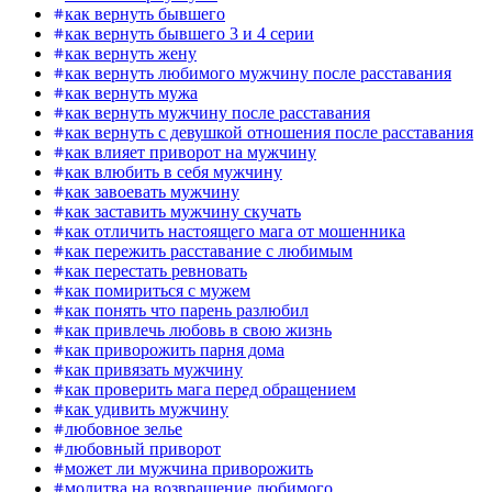
как вернуть бывшего
как вернуть бывшего 3 и 4 серии
как вернуть жену
как вернуть любимого мужчину после расставания
как вернуть мужа
как вернуть мужчину после расставания
как вернуть с девушкой отношения после расставания
как влияет приворот на мужчину
как влюбить в себя мужчину
как завоевать мужчину
как заставить мужчину скучать
как отличить настоящего мага от мошенника
как пережить расставание с любимым
как перестать ревновать
как помириться с мужем
как понять что парень разлюбил
как привлечь любовь в свою жизнь
как приворожить парня дома
как привязать мужчину
как проверить мага перед обращением
как удивить мужчину
любовное зелье
любовный приворот
может ли мужчина приворожить
молитва на возвращение любимого