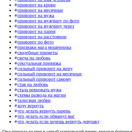
приворот на крови
приворот на месячные
приворот на мужа
приворот на мужчину по фото
приворот на мужчину через
приворот на парня
приворот на расстоянии
приворот по фото
признаки мага мошенника
свадебные приметы
свеча на любовь
сексуальная привязка
сильный приворот на жену
сильный приворот на месячные
сильный приворот самому
став на любовь
стала ревновать мужа
схемы развода на магии
талисман любви
хочу вернуть
что делать вернуть парень
что делать если обманул маг
что делать если хочешь вернуть девушку
Она пришла ко мне в серый мартовский вечер: мокрые ботинки 