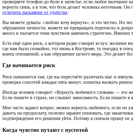
проверяете телефон до боли в запястье, если любое молчание 
вернуть связь, а в том, что боль делает человека неточным. Он
отличить раскаяние от удобства
Вы можете думать: «люблю хочу вернуть», и это честно. Но чес
обрушения личности, можете не превращать переписку в допрос
много и пытается этим чувством заменить стратегию. Именно
Есть ещё один риск, о котором редко говорят вслух: желание ве
где вам было спокойно, тот июнь в Костроме, ту поездку в пое
конец отношений, а как обрушение целого мира. Это делает бол
Где начинается риск
Риск начинается там, где вы перестаёте различать шаг и импул
проверка соцсетей каждые пять минут, попытка вызвать ревнос
Иногда человек говорит: «Вернуть любимого словами — это же 
Если пишете в страхе, он слышит зависимость. Если пишете в я
Мне часто задают вопрос: можно вернуть любимого, если он уже
давить на предоплату, полезно заранее понимать, где заканчив
подтверждение его решения уйти. Потому я сначала прошу не де
Когда чувство путают с пустотой