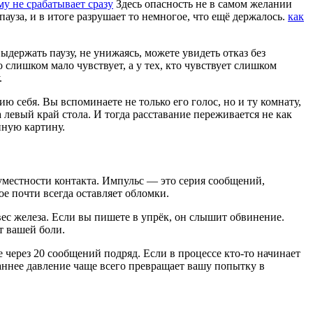
му не срабатывает сразу
Здесь опасность не в самом желании
пауза, и в итоге разрушает то немногое, что ещё держалось.
как
ыдержать паузу, не унижаясь, можете увидеть отказ без
слишком мало чувствует, а у тех, кто чувствует слишком
.
ю себя. Вы вспоминаете не только его голос, но и ту комнату,
 левый край стола. И тогда расставание переживается не как
нную картину.
а уместности контакта. Импульс — это серия сообщений,
е почти всегда оставляет обломки.
вес железа. Если вы пишете в упрёк, он слышит обвинение.
т вашей боли.
 через 20 сообщений подряд. Если в процессе кто-то начинает
аннее давление чаще всего превращает вашу попытку в