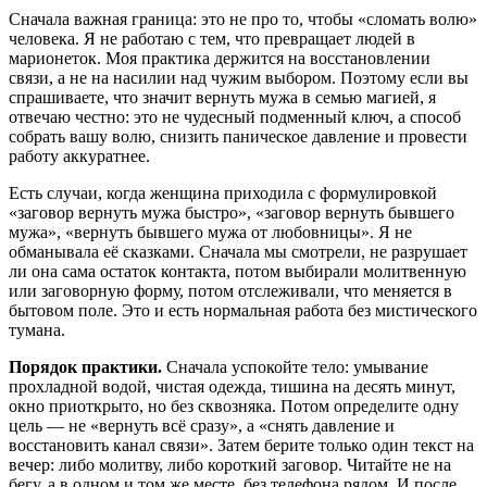
Сначала важная граница: это не про то, чтобы «сломать волю»
человека. Я не работаю с тем, что превращает людей в
марионеток. Моя практика держится на восстановлении
связи, а не на насилии над чужим выбором. Поэтому если вы
спрашиваете, что значит вернуть мужа в семью магией, я
отвечаю честно: это не чудесный подменный ключ, а способ
собрать вашу волю, снизить паническое давление и провести
работу аккуратнее.
Есть случаи, когда женщина приходила с формулировкой
«заговор вернуть мужа быстро», «заговор вернуть бывшего
мужа», «вернуть бывшего мужа от любовницы». Я не
обманывала её сказками. Сначала мы смотрели, не разрушает
ли она сама остаток контакта, потом выбирали молитвенную
или заговорную форму, потом отслеживали, что меняется в
бытовом поле. Это и есть нормальная работа без мистического
тумана.
Порядок практики.
Сначала успокойте тело: умывание
прохладной водой, чистая одежда, тишина на десять минут,
окно приоткрыто, но без сквозняка. Потом определите одну
цель — не «вернуть всё сразу», а «снять давление и
восстановить канал связи». Затем берите только один текст на
вечер: либо молитву, либо короткий заговор. Читайте не на
бегу, а в одном и том же месте, без телефона рядом. И после