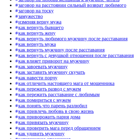
заговор на расстоянии сильный возврат любимого
заговор на тоску
замужество
изменяя верну мужа
как вернуть бывшего
как вернуть жену
как вернуть любимого мужчину после расставания
как вернуть мужа
как вернуть мужчину после расставания
как вернуть с девушкой отношения после расставания
как влияет приворот на мужчину
как завоевать мужчину
как заставить мужчину скучать
как навести порчу
как отличить настоящего мага от мошенника
как пережить развод с мужем
как пережить расставание с любимым
как помириться с мужем
как понять что парень разлюбил
как привлечь любовь в свою жизнь
как приворожить парня дома
как привязать мужчину
как проверить мага перед обращением
как удивить мужчину