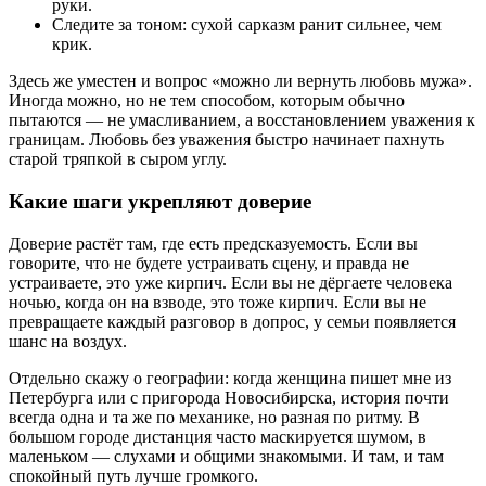
руки.
Следите за тоном: сухой сарказм ранит сильнее, чем
крик.
Здесь же уместен и вопрос «можно ли вернуть любовь мужа».
Иногда можно, но не тем способом, которым обычно
пытаются — не умасливанием, а восстановлением уважения к
границам. Любовь без уважения быстро начинает пахнуть
старой тряпкой в сыром углу.
Какие шаги укрепляют доверие
Доверие растёт там, где есть предсказуемость. Если вы
говорите, что не будете устраивать сцену, и правда не
устраиваете, это уже кирпич. Если вы не дёргаете человека
ночью, когда он на взводе, это тоже кирпич. Если вы не
превращаете каждый разговор в допрос, у семьи появляется
шанс на воздух.
Отдельно скажу о географии: когда женщина пишет мне из
Петербурга или с пригорода Новосибирска, история почти
всегда одна и та же по механике, но разная по ритму. В
большом городе дистанция часто маскируется шумом, в
маленьком — слухами и общими знакомыми. И там, и там
спокойный путь лучше громкого.