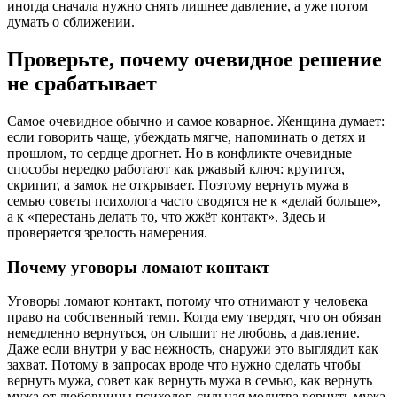
иногда сначала нужно снять лишнее давление, а уже потом
думать о сближении.
Проверьте, почему очевидное решение
не срабатывает
Самое очевидное обычно и самое коварное. Женщина думает:
если говорить чаще, убеждать мягче, напоминать о детях и
прошлом, то сердце дрогнет. Но в конфликте очевидные
способы нередко работают как ржавый ключ: крутится,
скрипит, а замок не открывает. Поэтому вернуть мужа в
семью советы психолога часто сводятся не к «делай больше»,
а к «перестань делать то, что жжёт контакт». Здесь и
проверяется зрелость намерения.
Почему уговоры ломают контакт
Уговоры ломают контакт, потому что отнимают у человека
право на собственный темп. Когда ему твердят, что он обязан
немедленно вернуться, он слышит не любовь, а давление.
Даже если внутри у вас нежность, снаружи это выглядит как
захват. Потому в запросах вроде что нужно сделать чтобы
вернуть мужа, совет как вернуть мужа в семью, как вернуть
мужа от любовницы психолог, сильная молитва вернуть мужа