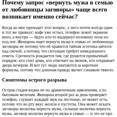
Почему запрос «вернуть мужа в семью
от любовницы заговоры» чаще всего
возникает именно сейчас?
Когда ко мне приходит этот вопрос, у него почти всегда один
и тот же привкус: кофе уже остыл, телефон лежит экраном
вниз, а внутри — будто кто-то выдернул половину пола из-
под ног. Женщина ищет вернуть мужа в семью от любовницы
заговоры не потому, что ей нравится тайная эстетика шёпота
над свечой, а потому, что ситуация требует немедленного
ответа. Срочность рождается там, где рушится привычный
порядок: кто спит дома, кто отвечает на звонок, кто открывает
дверь вечером. И вот тут люди хватаются за короткие
формулы, потому что длинная правда звучит слишком тяжело.
Симптомы острого разрыва
Острая стадия видна не по драматичным заявлениям, а по
бытовым мелочам. Женщина второй раз за день проверяет
телефон, слушает каждый звук на лестнице, не может есть,
потому что во рту вкус железа и пустоты. Она может искать
заговоры молитвы вернуть мужа, сильные молитвы вернуть
мужа, заговор молитва вернуть мужа в семью — и это не про