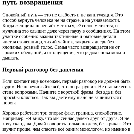
путь возвращения
Спокойный путь — это не слабость и не капитуляция. Это
способ вернуть человека не на страхе, а на узнаваемости.
Когда женщина перестаёт метаться, её голос меняется, и
мужчина это слышит даже через паузу в сообщениях. На этом
участке особенно важны тактильные и бытовые детали:
чистая столешница, тихий чайник, закрытая дверь без
хлопанья, ровный голос. Семья часто возвращается не от
громких обещаний, а от ощущения, что рядом снова можно
дышать.
Первый разговор без давления
Если контакт ещё возможен, первый разговор не должен быть
судом. Не перечисляйте всё, что он разрушил. Не ставьте его к
стене вопросами. Начните с короткой фразы, без яда и без
просьбы клясться. Так вы даёте ему шанс не защищаться с
порога.
Хорошо работают три опоры: факт, граница, спокойствие.
Например: «Я вижу, что мы сейчас далеко друг от друга. Я не
хочу скандала. Давай говорить только по делу, без крика». Это
звучит проще, чем спасать всё одним монологом, но именно в