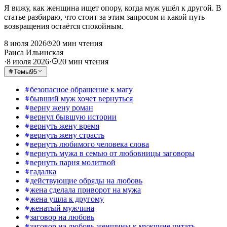
Я вижу, как женщина ищет опору, когда муж ушёл к другой. В
статье разбираю, что стоит за этим запросом и какой путь
возвращения остаётся спокойным.
8 июля 2026
20
мин чтения
Раиса Ильинская
·
8 июля 2026
·
20
мин чтения
Темы
95
безопасное обращение к магу
бывший муж хочет вернуться
верну жену роман
вернул бывшую истории
вернуть жену время
вернуть жену страсть
вернуть любимого человека слова
вернуть мужа в семью от любовницы заговоры
вернуть парня молитвой
гадалка
действующие обряды на любовь
жена сделала приворот на мужа
жена ушла к другому
женатый мужчина
заговор на любовь
заговор на любовь женщины к мужчине читать