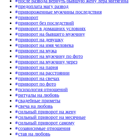
после развода вернуть бывшую жену лера митягина
предоплата магу развод
привороженные мужчины последствия
приворот
приворот без последствий
приворот в домашних условиях
приворот на бывшего мужчину
приворот на девушку
приворот на имя человека
приворот на мужа
приворот на мужчину по фото
приворот на мужчину через
приворот на парня
приворот на расстоянии
приворот на свечах
приворот по фото
психология отношений
ритуалы на любовь
свадебные приметы
свеча на любовь
сильный приворот на жену
сильный приворот на месячные
сильный приворот самому
созависимые отношения
став на любовь