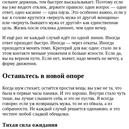
сильнее держишь, тем быстрее выскальзывает. Поэтому если
вы уже видите отклик, держите правило: один вопрос — один
ответ, одно касание — одна пауза. Это особенно важно, если у
вас в голове крутится «вернуть мужа от другой женщины»
или «вернуть бывшего мужа от другой» как единственная
цель. Жизнь после отклика длиннее, чем один вечер.
И ещё раз: не каждый случай идёт по одной линии. Иногда
ответ приходит быстро. Иногда — через откаты. Иногда
приходится менять темп. Критерий для вас один: стало ли в
этом контакте меньше унижения и больше ясности. Если да,
вы на верном пути. Если нет, значит, надо менять не мечту, а
форму движения.
Останьтесь в новой опоре
Когда шум стихает, остаётся простая вещь: вы уже не та, что
была в первые часы паники. И это хорошо. Внутри стало чуть
тише, вы лучше слышите себя, и это не пустяк. Я всегда
говорю: если уж возвращать мужа, то не из обвала, а из
собранности. Не каждый случай решается одинаково, и это
честнее любой сладкой обещалки.
Тихая сила ожидания