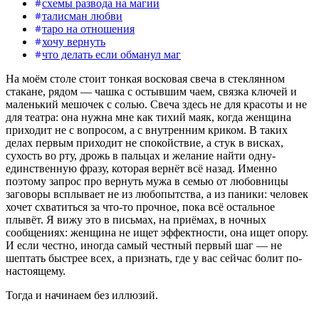
схемы развода на магии
талисман любви
таро на отношения
хочу вернуть
что делать если обманул маг
На моём столе стоит тонкая восковая свеча в стеклянном
стакане, рядом — чашка с остывшим чаем, связка ключей и
маленький мешочек с солью. Свеча здесь не для красоты и не
для театра: она нужна мне как тихий маяк, когда женщина
приходит не с вопросом, а с внутренним криком. В таких
делах первым приходит не спокойствие, а стук в висках,
сухость во рту, дрожь в пальцах и желание найти одну-
единственную фразу, которая вернёт всё назад. Именно
поэтому запрос про вернуть мужа в семью от любовницы
заговоры всплывает не из любопытства, а из паники: человек
хочет схватиться за что-то прочное, пока всё остальное
плывёт. Я вижу это в письмах, на приёмах, в ночных
сообщениях: женщина не ищет эффектности, она ищет опору.
И если честно, иногда самый честный первый шаг — не
шептать быстрее всех, а признать, где у вас сейчас болит по-
настоящему.
Тогда и начинаем без иллюзий.