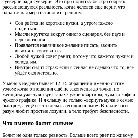
суеверие ради суеверия. Это про попытку быстро собрать
рассыпающуюся реальность, когда человек ещё верит, что
одна точная мера остановит трещину.
Сон рвётся на короткие куски, а утром тяжело
подняться.
Мысли крутятся вокруг одного сценария, без пауз и
переключения.
Появляется навязчивое желание писать, звонить,
выяснять, торговаться.
Любой чужой совет ранит, потому что кажется чужим и
холодным.
Внутри сидит страх: если я сейчас не сделаю что-то, всё
уйдёт окончательно.
У меня в неделю бывает 12–15 обращений именно с этим
узлом: когда отношения ещё не закончены до точки, но
женщина уже чувствует запах чужой квартиры, чужого кофе и
чужого графика. И я слышу не только «вернуть мужа в семью
быстро», а ещё и «что делать сегодня ночью». В такие часы
разум любит простые лозунги, а тело требует безопасности.
Что именно болит сильнее
Болит не одна только ревность. Больше всего рвёт по живому