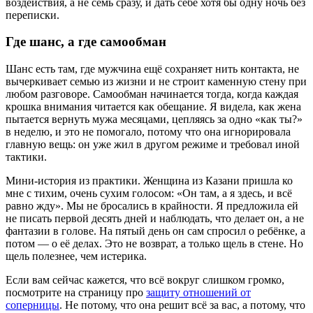
воздействия, а не семь сразу, и дать себе хотя бы одну ночь без
переписки.
Где шанс, а где самообман
Шанс есть там, где мужчина ещё сохраняет нить контакта, не
вычеркивает семью из жизни и не строит каменную стену при
любом разговоре. Самообман начинается тогда, когда каждая
крошка внимания читается как обещание. Я видела, как жена
пытается вернуть мужа месяцами, цепляясь за одно «как ты?»
в неделю, и это не помогало, потому что она игнорировала
главную вещь: он уже жил в другом режиме и требовал иной
тактики.
Мини-история из практики. Женщина из Казани пришла ко
мне с тихим, очень сухим голосом: «Он там, а я здесь, и всё
равно жду». Мы не бросались в крайности. Я предложила ей
не писать первой десять дней и наблюдать, что делает он, а не
фантазии в голове. На пятый день он сам спросил о ребёнке, а
потом — о её делах. Это не возврат, а только щель в стене. Но
щель полезнее, чем истерика.
Если вам сейчас кажется, что всё вокруг слишком громко,
посмотрите на страницу про
защиту отношений от
соперницы
. Не потому, что она решит всё за вас, а потому, что