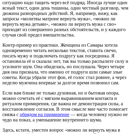
ситуацию надо тащить через всё подряд. Иногда лучше один
ясный текст, один день тишины, один честный разговор, чем
дюжина разнородных действий. Я, например, вижу, как
запросы «молитвы матроне вернуть мужа», «можно ли
вернуть мужа детьми», «можно ли вернуть мужа с сво»
приходят из совершенно разных обстоятельств, и у каждого
случая свой предел вмешательства.
Контр-пример из практики. Женщина из Самары хотела
одновременно читать несколько текстов, ставить свечи,
писать мужу и подключать подругу как посредника. Я
остановила её и сказала: нет, так вы только распылите силу и
усилиите шум. Она обиделась, но послушала. Через четыре
дня она признала, что именно от подруги шли самые злые
советы. Когда убрали этот фон, её голос стал ровнее, а через
неделю мужчина впервые за долгое время позвонил сам.
Если вам ближе не только духовная, но и бытовая опора,
можно сочетать её с мягким выравниванием контакта и
ритуалом примирения, где важна не демонстрация силы, а
восстановление согласия. В этом смысле мне часто помогает
связка с
обрядом на примирение
— когда человеку нужно не
чудо на показ, а уменьшение внутреннего шума.
Здесь, кстати, уместен вопрос «можно ли вернуть мужа в