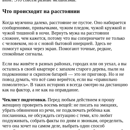
Что происходит на расстоянии
Когда мужчина далеко, расстояние не пустое. Оно набирается
сообщениями, привычками, чужим пледом, чужой кружкой и
чужой тишиной в ночи. Вернуть мужа на расстоянии
сложнее, чем кажется, потому что вы соперничаете не только
с человеком, но и с новой бытовой инерцией. Здесь не
помогут крики через экран. Помогают точные, редкие,
спокойные сигналы.
Если вы живёте в разных районах, городах или он уехал, а вы
остались в своей квартире с запахом старого дерева, пыли на
подоконнике и скрипом батарей — это не приговор. Но и не
повод думать, что всё само вернётся, если вы «правильно
помолитесь». В таких историях я всегда смотрю на дистанцию
как на фактор, а не как на оправдание.
Чеклист подготовки.
Перед любым действием я прошу
женщину проверить восемь вещей: не писать на эмоциях,
убрать обвинения из речи, не подключать ребёнка как
посланника, не обсуждать ситуацию с теми, кто любит
подзуживать, собрать факты по дням и звонкам, определить,
чего она хочет на самом деле, выбрать один способ