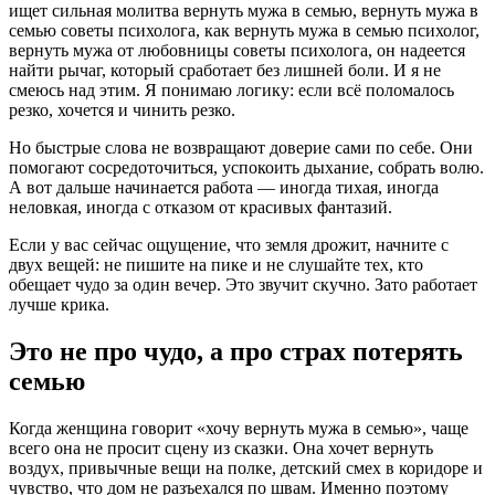
ищет сильная молитва вернуть мужа в семью, вернуть мужа в
семью советы психолога, как вернуть мужа в семью психолог,
вернуть мужа от любовницы советы психолога, он надеется
найти рычаг, который сработает без лишней боли. И я не
смеюсь над этим. Я понимаю логику: если всё поломалось
резко, хочется и чинить резко.
Но быстрые слова не возвращают доверие сами по себе. Они
помогают сосредоточиться, успокоить дыхание, собрать волю.
А вот дальше начинается работа — иногда тихая, иногда
неловкая, иногда с отказом от красивых фантазий.
Если у вас сейчас ощущение, что земля дрожит, начните с
двух вещей: не пишите на пике и не слушайте тех, кто
обещает чудо за один вечер. Это звучит скучно. Зато работает
лучше крика.
Это не про чудо, а про страх потерять
семью
Когда женщина говорит «хочу вернуть мужа в семью», чаще
всего она не просит сцену из сказки. Она хочет вернуть
воздух, привычные вещи на полке, детский смех в коридоре и
чувство, что дом не разъехался по швам. Именно поэтому