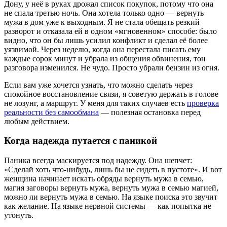
Дону, у неё в руках дрожал список покупок, потому что она
не спала третью ночь. Она хотела только одно — вернуть
мужа в дом уже к выходным. Я не стала обещать резкий
разворот и отказала ей в одном «мгновенном» способе: было
видно, что он бы лишь усилил конфликт и сделал её более
уязвимой. Через неделю, когда она перестала писать ему
каждые сорок минут и убрала из общения обвинения, тон
разговора изменился. Не чудо. Просто убрали бензин из огня.
Если вам уже хочется узнать, что можно сделать через
спокойное восстановление связи, я советую держать в голове
не лозунг, а маршрут. У меня для таких случаев есть
проверка
реальности без самообмана
— полезная остановка перед
любым действием.
Когда надежда путается с паникой
Паника всегда маскируется под надежду. Она шепчет:
«Сделай хоть что-нибудь, лишь бы не сидеть в пустоте». И вот
женщина начинает искать обряды вернуть мужа в семью,
магия заговоры вернуть мужа, вернуть мужа в семью магией,
можно ли вернуть мужа в семью. На языке поиска это звучит
как желание. На языке нервной системы — как попытка не
утонуть.