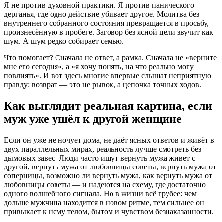
Я не против духовной практики. Я против панического
дерганья, где одно действие убивает другое. Молитва без
внутреннего собранного состояния превращается в просьбу,
произнесённую в пробеге. Заговор без ясной цели звучит как
шум. А шум редко собирает семью.
Что помогает? Сначала не ответ, а рамка. Сначала не «верните
мне его сегодня», а «я хочу понять, на что реально могу
повлиять». И вот здесь многие впервые слышат неприятную
правду: возврат — это не рывок, а цепочка точных ходов.
Как выглядит реальная картина, если
муж уже ушёл к другой женщине
Если он уже не ночует дома, не даёт ясных ответов и живёт в
двух параллельных мирах, реальность лучше смотреть без
дымовых завес. Люди часто ищут вернуть мужа живет с
другой, вернуть мужа от любовницы советы, вернуть мужа от
соперницы, возможно ли вернуть мужа, как вернуть мужа от
любовницы советы — и надеются на схему, где достаточно
одного волшебного сигнала. Но в жизни всё грубее: чем
дольше мужчина находится в новом ритме, тем сильнее он
привыкает к нему телом, бытом и чувством безнаказанности.