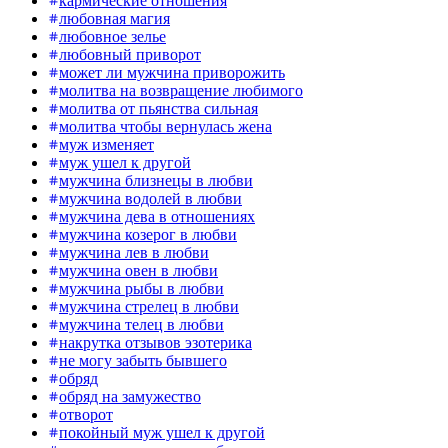
кармические отношения
любовная магия
любовное зелье
любовный приворот
может ли мужчина приворожить
молитва на возвращение любимого
молитва от пьянства сильная
молитва чтобы вернулась жена
муж изменяет
муж ушел к другой
мужчина близнецы в любви
мужчина водолей в любви
мужчина дева в отношениях
мужчина козерог в любви
мужчина лев в любви
мужчина овен в любви
мужчина рыбы в любви
мужчина стрелец в любви
мужчина телец в любви
накрутка отзывов эзотерика
не могу забыть бывшего
обряд
обряд на замужество
отворот
покойный муж ушел к другой