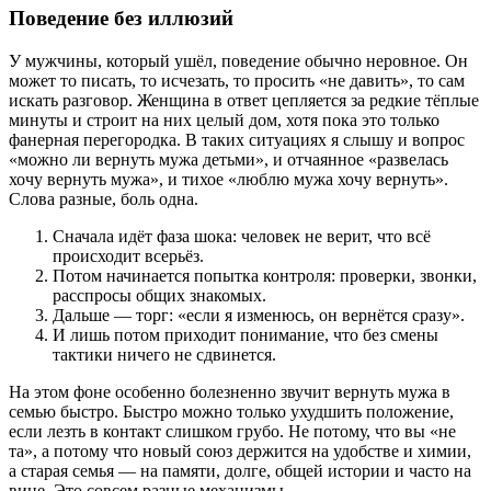
Поведение без иллюзий
У мужчины, который ушёл, поведение обычно неровное. Он
может то писать, то исчезать, то просить «не давить», то сам
искать разговор. Женщина в ответ цепляется за редкие тёплые
минуты и строит на них целый дом, хотя пока это только
фанерная перегородка. В таких ситуациях я слышу и вопрос
«можно ли вернуть мужа детьми», и отчаянное «развелась
хочу вернуть мужа», и тихое «люблю мужа хочу вернуть».
Слова разные, боль одна.
Сначала идёт фаза шока: человек не верит, что всё
происходит всерьёз.
Потом начинается попытка контроля: проверки, звонки,
расспросы общих знакомых.
Дальше — торг: «если я изменюсь, он вернётся сразу».
И лишь потом приходит понимание, что без смены
тактики ничего не сдвинется.
На этом фоне особенно болезненно звучит вернуть мужа в
семью быстро. Быстро можно только ухудшить положение,
если лезть в контакт слишком грубо. Не потому, что вы «не
та», а потому что новый союз держится на удобстве и химии,
а старая семья — на памяти, долге, общей истории и часто на
вине. Это совсем разные механизмы.