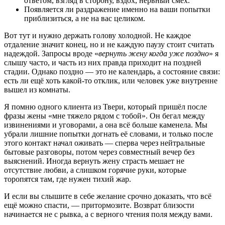
ответом, взгляд в сторону, вздох, нервный смех.
Появляется ли раздражение именно на ваши попытки
приблизиться, а не на вас целиком.
Вот тут и нужно держать голову холодной. Не каждое
отдаление значит конец, но и не каждую паузу стоит считать
надеждой. Запросы вроде «
вернуть жену когда уже поздно
» я
слышу часто, и часть из них правда приходит на поздней
стадии. Однако поздно — это не календарь, а состояние связи:
есть ли ещё хоть какой-то отклик, или человек уже внутренне
вышел из комнаты.
Я помню одного клиента из Твери, который пришёл после
фразы жены «мне тяжело рядом с тобой». Он бегал между
извинениями и уговорами, а она всё больше каменела. Мы
убрали лишние попытки догнать её словами, и только после
этого контакт начал оживать — сперва через нейтральные
бытовые разговоры, потом через совместный вечер без
выяснений. Иногда вернуть жену страсть мешает не
отсутствие любви, а слишком горячие руки, которые
торопятся там, где нужен тихий жар.
И если вы слышите в себе желание срочно доказать, что всё
ещё можно спасти, — притормозите. Возврат близости
начинается не с рывка, а с верного чтения поля между вами.