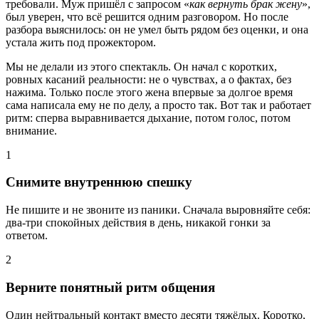
требовали. Муж пришёл с запросом «
как вернуть брак жену
»,
был уверен, что всё решится одним разговором. Но после
разбора выяснилось: он не умел быть рядом без оценки, и она
устала жить под прожектором.
Мы не делали из этого спектакль. Он начал с коротких,
ровных касаний реальности: не о чувствах, а о фактах, без
нажима. Только после этого жена впервые за долгое время
сама написала ему не по делу, а просто так. Вот так и работает
ритм: сперва выравнивается дыхание, потом голос, потом
внимание.
1
Снимите внутреннюю спешку
Не пишите и не звоните из паники. Сначала выровняйте себя:
два-три спокойных действия в день, никакой гонки за
ответом.
2
Верните понятный ритм общения
Один нейтральный контакт вместо десяти тяжёлых. Коротко,