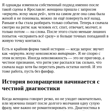
Я однажды изменила собственный подход именно после
такой сцены в Ярославле: женщина пришла с запросом
«
вернуть жену мила рей
», хотя на самом деле она сама была
женой и не понимала, можно ли ещё повернуть всё назад.
Раньше я бы стала разбирать только события. Теперь я сначала
смотрю на ритм: как человек ест, спит, отвечает, молчит, и
только потом — на слова. После этого стало меньше лишних
попыток «исправить всё сразу» и больше точных попаданий в
живую точку контакта.
Есть и крайняя форма такой истории — когда запрос звучит
как «
вернуть жену невозможно янтарная
». Я не спорю с
этим вслепую. Иногда невозможность — это не приговор, а
честное признание, что ритм уже распался так сильно, что
сначала надо хотя бы перестать рвать остатки нитей. И это
тоже работа, пусть без фанфар.
История возвращения начинается с
честной диагностики
Когда женщина говорит резко, но не уходит окончательно,
или мужчина пишет после долгого молчания одну сухую
фразу, мне важно не романтизировать это. Диагностика в