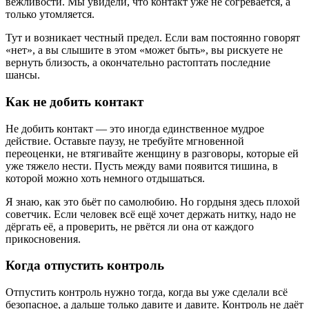
вежливости. Мы увидели, что контакт уже не согревается, а
только утомляется.
Тут и возникает честный предел. Если вам постоянно говорят
«нет», а вы слышите в этом «может быть», вы рискуете не
вернуть близость, а окончательно растоптать последние
шансы.
Как не добить контакт
Не добить контакт — это иногда единственное мудрое
действие. Оставьте паузу, не требуйте мгновенной
переоценки, не втягивайте женщину в разговоры, которые ей
уже тяжело нести. Пусть между вами появится тишина, в
которой можно хоть немного отдышаться.
Я знаю, как это бьёт по самолюбию. Но гордыня здесь плохой
советчик. Если человек всё ещё хочет держать нитку, надо не
дёргать её, а проверить, не рвётся ли она от каждого
прикосновения.
Когда отпустить контроль
Отпустить контроль нужно тогда, когда вы уже сделали всё
безопасное, а дальше только давите и давите. Контроль не даёт