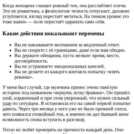
Когда женщина слышит ровный тон, она расслабляет плечи.
Это не романтика, а физиология: челюсть отпускает, дыхание
углубляется, взгляд перестаёт метаться. На тонком уровне это
тоже важно — поле перестаёт царапать само себя.
Какие действия показывают перемены
Вы не наказываете молчанием за медленный ответ.
Вы не спорите с её границами, даже если вам обидно.
Вы держите обещания, пусть мелкие: время, место,
договорённость.
Вы не устраиваете эмоциональных качелей.
Вы не делаете из каждого контакта попытку «взять
реванш».
У меня был случай, где мужчина принес очень тяжёлую
историю под названием «
вернуть жену дракона
». Он пришёл
злой, израненный и при этом уверенный, что нужен сильный
удар по ситуации. Я остановила его на самой первой попытке
давить. Через три месяца у него уже не было прежней спеси,
зато появился спокойный тон, и именно он дал бывшей жене
возможность снова вступить в разговор.
Тепло не любят проверять на прочность каждый день. Оно