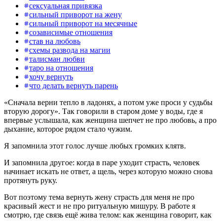
сексуальная привязка
сильный приворот на жену
сильный приворот на месячные
созависимые отношения
став на любовь
схемы развода на магии
талисман любви
таро на отношения
хочу вернуть
что делать вернуть парень
«Сначала верни тепло в ладонях, а потом уже проси у судьбы
вторую дорогу». Так говорили в старом доме у воды, где я
впервые услышала, как женщина шепчет не про любовь, а про
дыхание, которое рядом стало чужим.
Я запомнила этот голос лучше любых громких клятв.
И запомнила другое: когда в паре уходит страсть, человек
начинает искать не ответ, а щель, через которую можно снова
протянуть руку.
Вот поэтому тема вернуть жену страсть для меня не про
красивый жест и не про ритуальную мишуру. В работе я
смотрю, где связь ещё жива телом: как женщина говорит, как