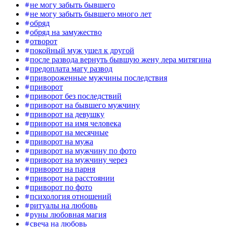
не могу забыть бывшего
не могу забыть бывшего много лет
обряд
обряд на замужество
отворот
покойный муж ушел к другой
после развода вернуть бывшую жену лера митягина
предоплата магу развод
привороженные мужчины последствия
приворот
приворот без последствий
приворот на бывшего мужчину
приворот на девушку
приворот на имя человека
приворот на месячные
приворот на мужа
приворот на мужчину по фото
приворот на мужчину через
приворот на парня
приворот на расстоянии
приворот по фото
психология отношений
ритуалы на любовь
руны любовная магия
свеча на любовь