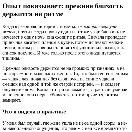
Опыт показывает: прежняя близость
держится на ритме
Когда я разбираю истории с пометкой «
история вернуть
жену
», почти всегда нахожу один и тот же узор: близость не
исчезает в одну ночь, она сходит с ритма. Сначала пропадает
привычка касаться плечом в кухне, потом исчезают мелкие
шутки, потом разговоры становятся функциональными, как
список покупок. И уже только после этого люди пугаются
тишины.
Прежняя близость держится не на громких признаниях, а на
повторяемости маленьких жестов. То, что было естественным
— чашка чая, поданная без слов, рука на спине у двери,
смешок над одной и той же старой историей, — и создаёт
ощущение дома. Когда этот ритм ломается, страсть не умирает
мгновенно, она сперва сбивается, потом прячется, потом
замирает.
Что я видела в практике
У меня был случай, где жена ушла не из-за одной ссоры, а из-
за накопленного ощущения, что рядом с ней всё время что-то