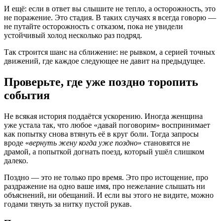
И ещё: если в ответ вы слышите не тепло, а осторожность, это
не поражение. Это стадия. В таких случаях я всегда говорю —
не путайте осторожность с отказом, пока не увидели
устойчивый холод несколько раз подряд.
Так строится шанс на сближение: не рывком, а серией точных
движений, где каждое следующее не давит на предыдущее.
Проверьте, где уже поздно торопить
события
Не всякая история поддаётся ускорению. Иногда женщина
уже устала так, что любое «давай поговорим» воспринимает
как попытку снова втянуть её в круг боли. Тогда запросы
вроде «
вернуть жену когда уже поздно
» становятся не
драмой, а попыткой догнать поезд, который ушёл слишком
далеко.
Поздно — это не только про время. Это про истощение, про
раздражение на одно ваше имя, про нежелание слышать ни
объяснений, ни обещаний. И если вы этого не видите, можно
годами тянуть за нитку пустой рукав.