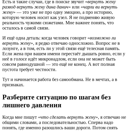
Есть и такие случаи, где в поиске звучит «
вернуть жену
развод вернуть жену дина данич
» или «
чарли ви вернуть
жену
» — это уже не про одну эмоцию, а про историю,
которую человек носит как узел. Я не подменяю живую
реальность чужими сюжетами. Мне важнее понять, что
осталось в самой связи.
И ещё одна деталь: когда человек говорит «
возможно ли
вернуть жену
», я редко отвечаю односложно. Вопрос не в
лозунге, а в том, есть ли у этой связи ещё телесная память.
Если жена при вашем имени перестаёт дышать ровно, если у
неё в голосе идёт микронадлом, если она не может быть
совсем равнодушной — это ещё не конец. А вот полная
пустота требует честности.
Тут и начинается работа без самообмана. Не в мечтах, а в
признаках.
Разберите ситуацию по шагам без
лишнего давления
Когда мне пишут «
что сделать вернуть жену
», я отвечаю не
общими словами, а последовательностью. Сперва надо
понять, где именно разошлись ваши дороги. Потом снять