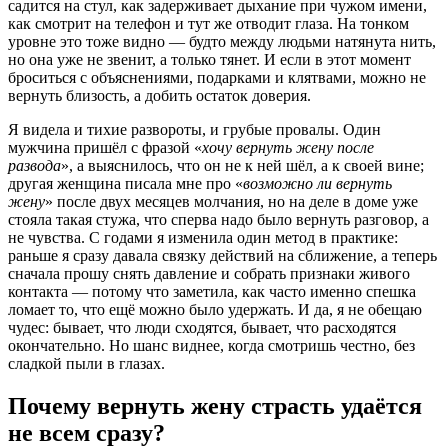
садится на стул, как задерживает дыхание при чужом имени,
как смотрит на телефон и тут же отводит глаза. На тонком
уровне это тоже видно — будто между людьми натянута нить,
но она уже не звенит, а только тянет. И если в этот момент
броситься с объяснениями, подарками и клятвами, можно не
вернуть близость, а добить остаток доверия.
Я видела и тихие развороты, и грубые провалы. Один
мужчина пришёл с фразой «
хочу вернуть жену после
развода
», а выяснилось, что он не к ней шёл, а к своей вине;
другая женщина писала мне про «
возможно ли вернуть
жену
» после двух месяцев молчания, но на деле в доме уже
стояла такая стужа, что сперва надо было вернуть разговор, а
не чувства. С годами я изменила один метод в практике:
раньше я сразу давала связку действий на сближение, а теперь
сначала прошу снять давление и собрать признаки живого
контакта — потому что заметила, как часто именно спешка
ломает то, что ещё можно было удержать. И да, я не обещаю
чудес: бывает, что люди сходятся, бывает, что расходятся
окончательно. Но шанс виднее, когда смотришь честно, без
сладкой пыли в глазах.
Почему вернуть жену страсть удаётся
не всем сразу?