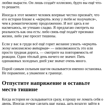
любви вырасти. Он лишь создаёт иллюзию, будто вы ещё что-
то решаете.
Иногда в этот момент человек впервые честно признаёт, что
его история ближе к «
вернуть жену у тебя не получится
»,
чем к романтическому продолжению. И вот здесь я не
насмехаюсь, не утешаю сладко. Я предлагаю смотреть на
реальность как она есть: либо связь ещё подаёт признаки
жизни, либо уже просит тишины.
Если у вас в груди всё ещё горит желание узнать «
вернуть
жену невозможно янтарная
» — невозможность это или
просто трудная дорога, — смотрите на повторяемость её
реакции. Один тёплый день ничего не значит. Пять
одинаковых холодных дней уже значат очень много.
Порой самым сильным шагом оказывается именно остановка.
Не поражение, а уважение к границе.
Отпустите напряжение и оставьте
место тишине
Когда история не складывается сразу, я прошу не ломать себя о
дверь. Иногда лучше сделать шаг назад, дать воздуху зайти в