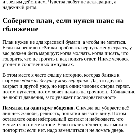
и зрелым действием. Чувства любят не декларации, а
надёжный ритм.
Соберите план, если нужен шанс на
сближение
План нужен не для красивой бумаги, а чтобы не метаться.
Если вы решили всё-таки пробовать вернуть жену страсть, у
вас должен быть маршрут: когда молчать, когда писать, что
говорить, что не трогать и как понять ответ. Иначе человек
утонет в собственных импульсах.
В этом месте я часто слышу историю, которая близка к
формуле «
бросил девушку хочу вернуть
». Да, это другой
возраст и другой узор, но нерв один: человек сперва теряет,
потом пугается, потом хочет нажать на срочность. Сближение
не любит давления, зато уважает последовательность.
Памятка на один круг общения.
Сначала вы убираете всё
лишнее: жалобы, ревность, попытки вызвать вину. Потом
оставляете один нейтральный контакт и наблюдаете, что
меняется в ответе и тоне. Если отклик тёплеет, шаг можно
повторить; если нет, надо замедлиться и не ломать дверь.